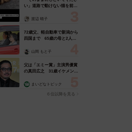
い」道路で動けない猫を前に
返された一言… 懸命に生き
ようとした4日間 「命の重
渡辺 晴子
さはみんな同じ」保護団体代
表の訴え
72歳父、軽自動車で新潟から
四国まで 65歳の母と2人で
3泊4日の旅 パーキングの休
憩まで分刻み… 「大学生で
山岡 もと子
も組まねえよ！」
父は「エミー賞」主演男優賞
の真田広之 31歳イケメン俳
優が長髪ヒゲのワイルド近影
「ガチヒロさんそっくり」
まいどなトピック
「新たな一面もステキ」
６位以降を見る