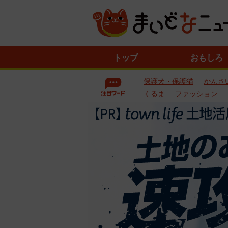
ニ
トップ
おもしろ
ュ
ー
保護犬・保護猫
かんさ
ス
一
くるま
ファッション
覧