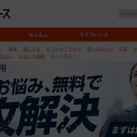
もふもふ
ライフハック
い
家族
気になる
ビフォーアフター
買ってみたい
災害
住まい
おもしろ動画
もっと見る