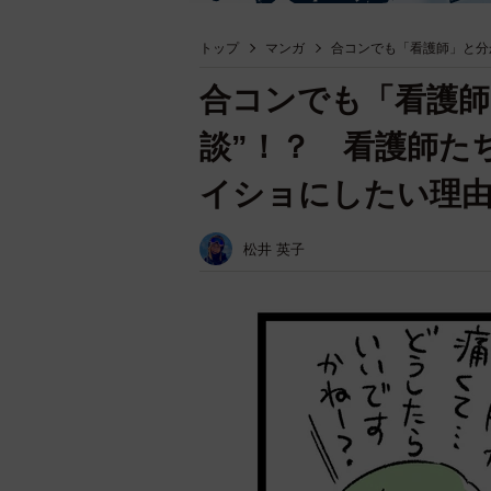
トップ
マンガ
合コンでも「看護師」と分
合コンでも「看護師
談”！？ 看護師た
イショにしたい理
松井 英子