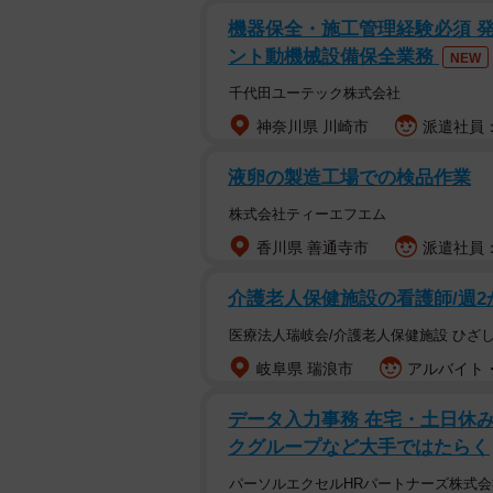
機器保全・施工管理経験必須 
ント動機械設備保全業務
NEW
千代田ユーテック株式会社
神奈川県 川崎市
派遣社員：時
液卵の製造工場での検品作業
株式会社ティーエフエム
香川県 善通寺市
派遣社員：
介護老人保健施設の看護師/週2
医療法人瑞岐会/介護老人保健施設 ひざ
岐阜県 瑞浪市
アルバイト・
データ入力事務 在宅・土日休み
クグループなど大手ではたらく
パーソルエクセルHRパートナーズ株式会