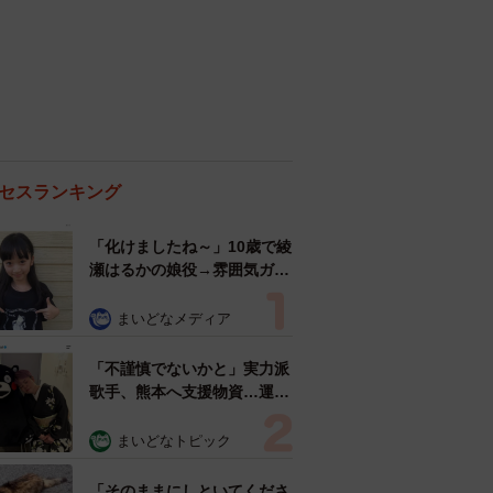
セスランキング
「化けましたね～」10歳で綾
瀬はるかの娘役→雰囲気ガラ
リの18歳に成長 「メイクで
雰囲気が」「宝塚に入れそ
まいどなメディア
う」
「不謹慎でないかと」実力派
歌手、熊本へ支援物資…運搬
トラックの車体デザインにた
めらい 「痛いほど伝わる」
まいどなトピック
「行動され立派」
「そのままにしといてくださ