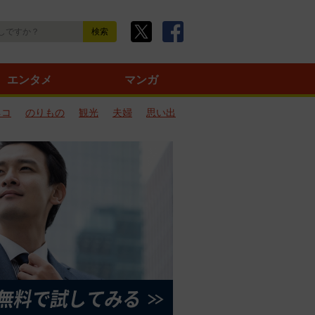
エンタメ
マンガ
ネコ
のりもの
観光
夫婦
思い出