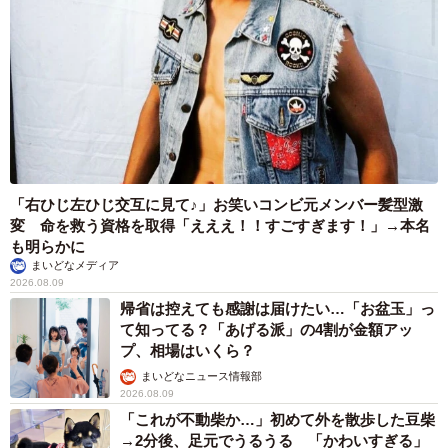
「右ひじ左ひじ交互に見て♪」お笑いコンビ元メンバー髪型激
変 命を救う資格を取得「えええ！！すごすぎます！」→本名
も明らかに
まいどなメディア
2026.08.09
帰省は控えても感謝は届けたい…「お盆玉」っ
て知ってる？「あげる派」の4割が金額アッ
プ、相場はいくら？
まいどなニュース情報部
2026.08.09
「これが不動柴か…」初めて外を散歩した豆柴
→2分後、足元でうるうる 「かわいすぎる」