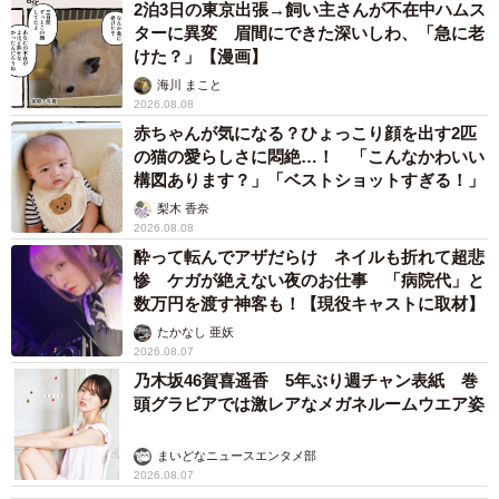
2泊3日の東京出張→飼い主さんが不在中ハムス
ターに異変 眉間にできた深いしわ、「急に老
けた？」【漫画】
海川 まこと
2026.08.08
赤ちゃんが気になる？ひょっこり顔を出す2匹
の猫の愛らしさに悶絶…！ 「こんなかわいい
構図あります？」「ベストショットすぎる！」
梨木 香奈
2026.08.08
酔って転んでアザだらけ ネイルも折れて超悲
惨 ケガが絶えない夜のお仕事 「病院代」と
数万円を渡す神客も！【現役キャストに取材】
たかなし 亜妖
2026.08.07
乃木坂46賀喜遥香 5年ぶり週チャン表紙 巻
頭グラビアでは激レアなメガネルームウエア姿
まいどなニュースエンタメ部
2026.08.07