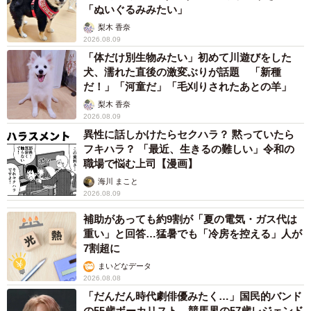
「ぬいぐるみみたい」
梨木 香奈
2026.08.09
「体だけ別生物みたい」初めて川遊びをした
犬、濡れた直後の激変ぶりが話題 「新種
だ！」「河童だ」「毛刈りされたあとの羊」
梨木 香奈
2026.08.09
異性に話しかけたらセクハラ？ 黙っていたら
フキハラ？ 「最近、生きるの難しい」令和の
職場で悩む上司【漫画】
海川 まこと
2026.08.09
補助があっても約9割が「夏の電気・ガス代は
重い」と回答…猛暑でも「冷房を控える」人が
7割超に
まいどなデータ
2026.08.08
「だんだん時代劇俳優みたく…」国民的バンド
の55歳ボーカリスト 競馬界の57歳レジェンド