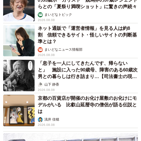
らとの「夏祭り満喫ショット」に驚きの声続々
まいどなトピック
2026.08.08
ネット通販で「運営者情報」を見る人は約8
割 信頼できるサイト・怪しいサイトの判断基
準とは？
まいどなニュース情報部
2026.08.08
「息子を一人にしてきたんです、帰らない
と」 施設に入った90歳母、障害のある60歳次
男との暮らしは行き詰まり…【司法書士の現場
から】
山下 静香
2026.08.08
京都の百貨店が開催のお化け屋敷のお化けにモ
デルがいる 比叡山延暦寺の僧侶が語る伝説と
は
浅井 佳穂
2026.08.08