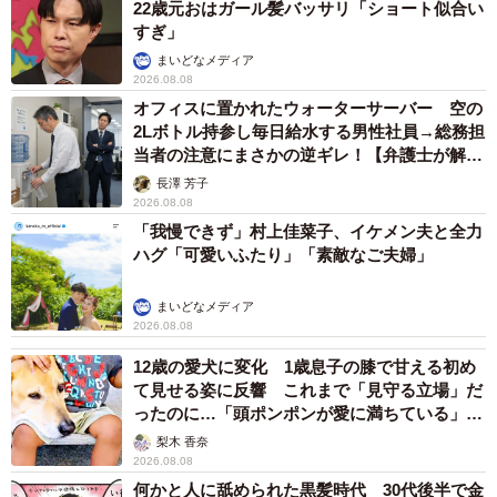
22歳元おはガール髪バッサリ「ショート似合い
すぎ」
まいどなメディア
2026.08.08
オフィスに置かれたウォーターサーバー 空の
2Lボトル持参し毎日給水する男性社員→総務担
当者の注意にまさかの逆ギレ！【弁護士が解
説】
長澤 芳子
2026.08.08
「我慢できず」村上佳菜子、イケメン夫と全力
ハグ「可愛いふたり」「素敵なご夫婦」
まいどなメディア
2026.08.08
12歳の愛犬に変化 1歳息子の膝で甘える初め
て見せる姿に反響 これまで「見守る立場」だ
ったのに…「頭ポンポンが愛に満ちている」
「尊…」
梨木 香奈
2026.08.08
何かと人に舐められた黒髪時代 30代後半で金