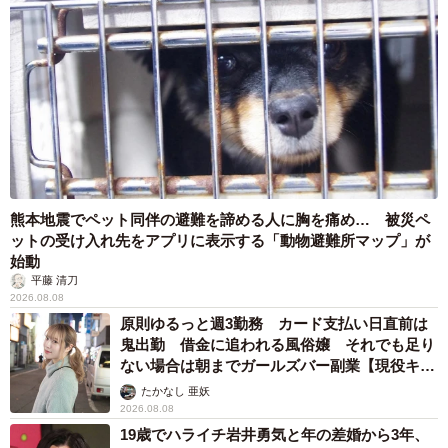
熊本地震でペット同伴の避難を諦める人に胸を痛め… 被災ペ
ットの受け入れ先をアプリに表示する「動物避難所マップ」が
始動
平藤 清刀
2026.08.08
原則ゆるっと週3勤務 カード支払い日直前は
鬼出勤 借金に追われる風俗嬢 それでも足り
ない場合は朝までガールズバー副業【現役キャ
ストに取材】
たかなし 亜妖
2026.08.08
19歳でハライチ岩井勇気と年の差婚から3年、