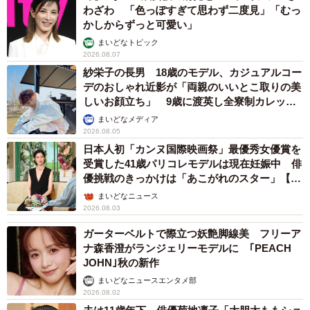
わざわ 「色っぽすぎて思わず二度見」「むっ
かしからずっと可愛い」
まいどなトピック
2026.08.07
紗栄子の長男 18歳のモデル、カジュアルコー
デのおしゃれ近影が「両親のいいとこ取りの美
しいお顔立ち」 9歳に渡英し全寮制カレッジ
で学ぶ
まいどなメディア
2026.08.05
日本人初「カンヌ国際映画祭」最優秀女優賞を
受賞した41歳パリコレモデルは現在妊娠中 俳
優挑戦のきっかけは「あこがれのスター」【徹
子の部屋】
まいどなニュース
2026.08.03
ガーターベルトで際立つ妖艶脚線美 フリーア
ナ森香澄がランジェリーモデルに ｢PEACH
JOHN｣秋の新作
まいどなニュースエンタメ部
2026.08.02