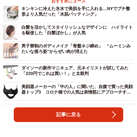
おすすめニュース
キンキンに冷えた氷水で美肌を手に入れる…NYでプチ整
形より人気だった「水肌パッティング」
白髪を活かしてスタイリッシュなデザインに ハイライト
を駆使した「白髪ぼかし」が人気
男子禁制のボディメイク「骨盤ネジ締め」 “ムーミンみ
たいな後ろ姿”からぜい肉が消えた
ダイソーの新作マニキュア、元ネイリストが試してみた
「220円でこれは買い！」と太鼓判
美顔器メーカーの「中の人」に聞いた、自腹で買った美顔
器トップ3 コロナ禍での人気は表情筋にアプローチする
マシン
記事に戻る