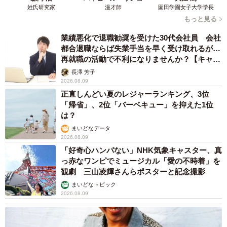
姓氏研究家
漫才師
園田学園女子大学学長
もっと見る
業績悪化で退職勧奨を受けた30代会社員 会社
都合退職ならば失業手当を早く受け取れるが…
再就職の活動で不利になりませんか？【キャリ
アカウンセラーが解説】
長澤 芳子
2026.08.09
正直しんどい夏のレジャーランキング、3位
「帰省」、2位「バーベキュー」を抑えた1位
は？
まいどなデータ
2026.08.09
「好奇心ハンパない」NHK気象キャスター、真
っ赤なワンピでミュージカル「愛の不時着」を
観劇 三山凌輝さんらポスターと記念撮影
まいどなトピック
2026.08.09