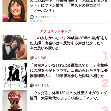
夫は11歳年下 俳優菊地凛子「大胆太ももショ
ット」にファン驚愕 「黒ストの魅力全開」
「ノーパン？」
まいどなメディア
2026.08.02
アクセスランキング
「この人しかいない」26歳差の“年の差婚”をし
た夫婦 出会いは？反対する声はなかった？
今の思いを聞いた
古川 諭香
「お前さえいなければ金賞取れてた！」高校時
代の演奏会がトラウマ……責められた学生は楽
器修理職人に 10年後再会した因縁の相手から
思わぬ申し出【漫画】
海川 まこと
「ウソだろ」体重130kgの女性芸人オダウエダ
植田 大学時代のほっそり姿に「マジで」