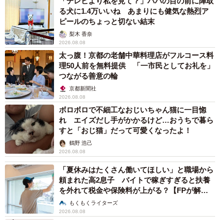
「テレビより私を見て？」パパの目の前に陣取
る犬に1.4万いいね あまりにも健気な熱烈ア
ピールのちょっと切ない結末
梨木 香奈
2026.08.08
太っ腹！京都の老舗中華料理店がフルコース料
理50人前を無料提供 「一市民としてお礼を」
つながる善意の輪
京都新聞社
2026.08.08
ボロボロで不細工なおじいちゃん猫に一目惚
れ エイズだし手がかかるけど…おうちで暮ら
すと「おじ猫」だって可愛くなったよ！
鶴野 浩己
2026.08.08
「夏休みはたくさん働いてほしい」と職場から
頼まれた高2息子 バイトで稼ぎすぎると扶養
を外れて税金や保険料が上がる？【FPが解
説】
もくもくライターズ
2026.08.08