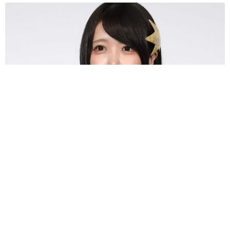
あのちゃん、雨の日のショーパン姿に「雨が似合う」「脚めっ
ちゃきれい！」「水も滴る良いアーティスト」 幻想的な近影
が話題
まいどなメディア
2026.08.07
【漫画】周囲の目を気にせず遊べる！洗濯物も
干せる！最近人気の戸建ての「中庭」 ところ
が…実際住んでみて分かった後悔ポイント
中瀬 えみ
2026.08.07