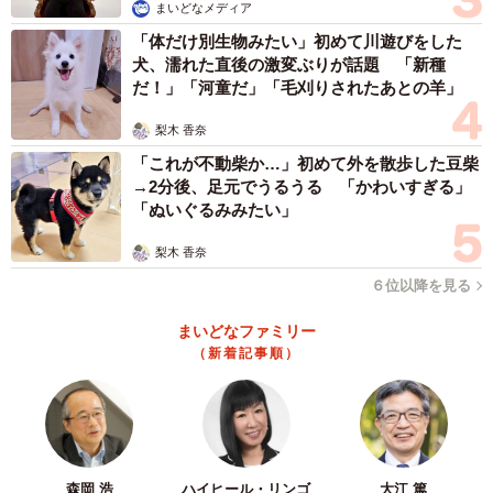
まいどなメディア
「体だけ別生物みたい」初めて川遊びをした
犬、濡れた直後の激変ぶりが話題 「新種
だ！」「河童だ」「毛刈りされたあとの羊」
梨木 香奈
「これが不動柴か…」初めて外を散歩した豆柴
→2分後、足元でうるうる 「かわいすぎる」
「ぬいぐるみみたい」
梨木 香奈
６位以降を見る
まいどなファミリー
（新着記事順）
森岡 浩
ハイヒール・リンゴ
大江 篤