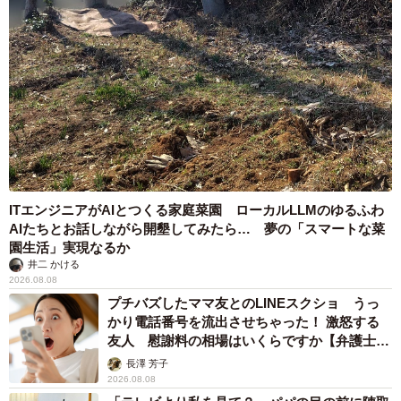
ITエンジニアがAIとつくる家庭菜園 ローカルLLMのゆるふわ
AIたちとお話しながら開墾してみたら… 夢の「スマートな菜
園生活」実現なるか
井二 かける
2026.08.08
プチバズしたママ友とのLINEスクショ うっ
かり電話番号を流出させちゃった！ 激怒する
友人 慰謝料の相場はいくらですか【弁護士が
解説】
長澤 芳子
2026.08.08