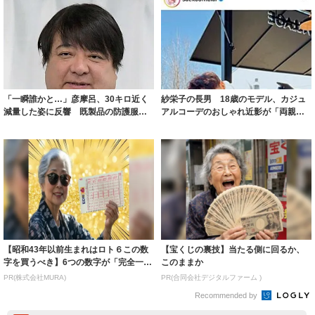
「一瞬誰かと…」彦摩呂、30キロ近く
紗栄子の長男 18歳のモデル、カジュ
減量した姿に反響 既製品の防護服が
アルコーデのおしゃれ近影が「両親の
着られると...
いいとこ取...
【昭和43年以前生まれはロト６この数
【宝くじの裏技】当たる側に回るか、
字を買うべき】6つの数字が「完全一
このままか
致」する方...
PR(株式会社MURA)
PR(合同会社デジタルファーム )
Recommended by