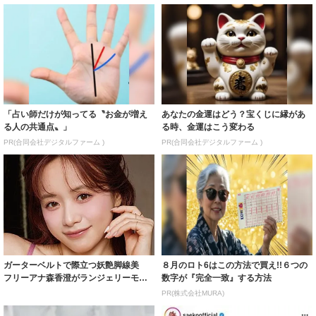
「占い師だけが知ってる〝お金が増え
あなたの金運はどう？宝くじに縁があ
る人の共通点〟」
る時、金運はこう変わる
PR(合同会社デジタルファーム )
PR(合同会社デジタルファーム )
ガーターベルトで際立つ妖艶脚線美
８月のロト6はこの方法で買え!!６つの
フリーアナ森香澄がランジェリーモデ
数字が『完全一致』する方法
ルに ｢PE...
PR(株式会社MURA)