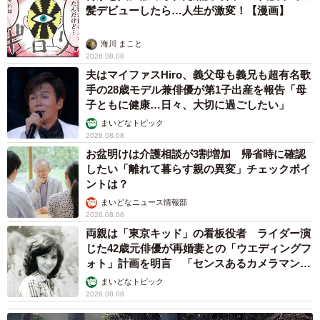
髪デビューしたら…人生が激変！【漫画】
海川 まこと
2026.08.08
夫はマイファスHiro、義父母も義兄も超有名歌
手の28歳モデル兼俳優が第1子出産を報告「母
子ともに健康…日々、大切に過ごしたい」
まいどなトピック
2026.08.08
お盆明けは介護相談が3割増加 帰省時に確認
したい「離れて暮らす親の異変」チェックポイ
ントは？
まいどなニュース情報部
2026.08.08
両親は「東京キッド」の看板役者 ライダー演
じた42歳元俳優が再婚妻との「ウエディングフ
ォト」計画を明言 「センスあるカメラマン求
む」
まいどなトピック
2026.08.08