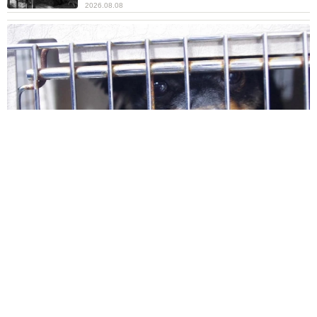
2026.08.08
熊本地震でペット同伴の避難を諦める人に胸を痛め… 被災ペ
ットの受け入れ先をアプリに表示する「動物避難所マップ」が
始動
平藤 清刀
2026.08.08
原則ゆるっと週3勤務 カード支払い日直前は
鬼出勤 借金に追われる風俗嬢 それでも足り
ない場合は朝までガールズバー副業【現役キャ
ストに取材】