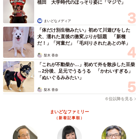
植田 大学時代のほっそり姿に「マジで」
タイガースver.」（8800円）、「タイガースビッグハンデ
ィファン」（5500円）となっている。
まいどなメディア
ライソンの本社があるのは、あの佐藤輝明を輩出した近
「体だけ別生物みたい」初めて川遊びをした
畿大学と同じ東大阪市。怪物ルーキーにあやかって豪打を
犬、濡れた直後の激変ぶりが話題 「新種
だ！」「河童だ」「毛刈りされたあとの羊」
連発したいところだ。
梨木 香奈
ライソン株式会社
https://www.lithon.co.jp
「これが不動柴か…」初めて外を散歩した豆柴
→2分後、足元でうるうる 「かわいすぎる」
「ぬいぐるみみたい」
梨木 香奈
６位以降を見る
まいどなファミリー
（新着記事順）