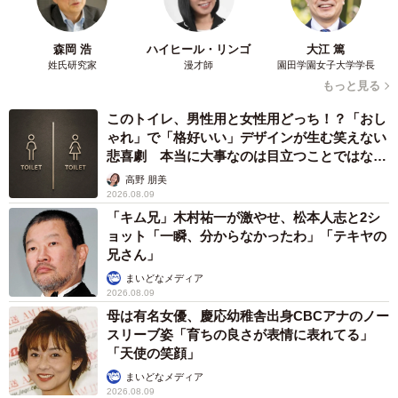
森岡 浩
ハイヒール・リンゴ
大江 篤
姓氏研究家
漫才師
園田学園女子大学学長
4/4
もっと見る
こちら5月にライソン株式会社に入社し、企画部に配属したルーキーの佐
このトイレ、男性用と女性用どっち！？「おし
藤大将（さとう・たいしょう）さん。「佐藤つながりでボクも頑張りま
ゃれ」で「格好いい」デザインが生む笑えない
す！」
悲喜劇 本当に大事なのは目立つことではな
く…
高野 朋美
2026.08.09
「キム兄」木村祐一が激やせ、松本人志と2シ
ョット「一瞬、分からなかったわ」「テキヤの
兄さん」
まいどなメディア
2026.08.09
母は有名女優、慶応幼稚舎出身CBCアナのノー
スリーブ姿「育ちの良さが表情に表れてる」
「天使の笑顔」
まいどなメディア
2026.08.09