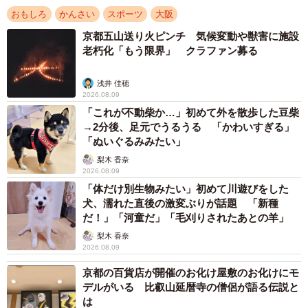
ころ。フル充電すると最大20時間連続で使用でき、汗っか
おもしろ
かんさい
スポーツ
大阪
きも納得できるパワフルさ、その上で静音設計もされてい
京都五山送り火ピンチ 気候変動や獣害に施設
る。こちらも阪神ファン専用ということで、ファンの中央
老朽化「もう限界」 クラファン募る
部分と台座の部分に虎マークがしっかりとプリントされて
浅井 佳穂
いる。
2026.08.09
「これが不動柴か…」初めて外を散歩した豆柴
→2分後、足元でうるうる 「かわいすぎる」
「ぬいぐるみみたい」
梨木 香奈
2026.08.09
「体だけ別生物みたい」初めて川遊びをした
犬、濡れた直後の激変ぶりが話題 「新種
だ！」「河童だ」「毛刈りされたあとの羊」
梨木 香奈
2026.08.09
京都の百貨店が開催のお化け屋敷のお化けにモ
デルがいる 比叡山延暦寺の僧侶が語る伝説と
は