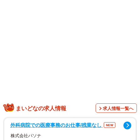
東大阪市）。アツい夏を、おうちで涼しく過ごしてもらお
うと企画した。阪神とのコラボは初めてだ。
まいどなの求人情報
求人情報一覧へ
アカン、優勝してまう。
外科病院での医療事務のお仕事/残業なし
NEW
日に日にヒートアップする阪神ファンを鎮めようとした
株式会社パソナ
わけでもないだろうが、アツい夏のおうち時間を涼しく過