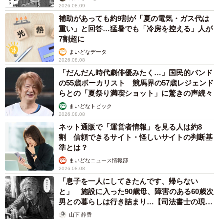
2026.08.09
補助があっても約9割が「夏の電気・ガス代は
重い」と回答…猛暑でも「冷房を控える」人が
7割超に
まいどなデータ
2026.08.08
「だんだん時代劇俳優みたく…」国民的バンド
の55歳ボーカリスト 競馬界の57歳レジェンド
らとの「夏祭り満喫ショット」に驚きの声続々
まいどなトピック
2026.08.08
ネット通販で「運営者情報」を見る人は約8
割 信頼できるサイト・怪しいサイトの判断基
準とは？
まいどなニュース情報部
2026.08.08
「息子を一人にしてきたんです、帰らない
と」 施設に入った90歳母、障害のある60歳次
男との暮らしは行き詰まり…【司法書士の現場
から】
山下 静香