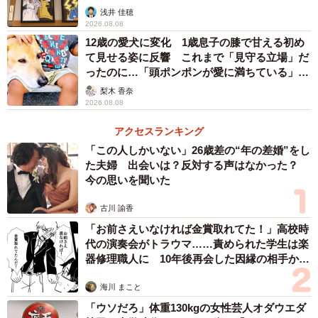
3/4
浅井 佳穂
2026.08.08
そうめん器には全体に「トラ」のラメ入り！？
12歳の愛犬に変化 1歳息子の膝で甘える初め
て見せる姿に反響 これまで「見守る立場」だ
ライソンといえば「回転ずしトレイン」「揚げ直し名
ったのに…「頭ポンポンが愛に満ちている」
「尊…」
人」といったニッチな商品を売り出し、ニコニコのり、ペ
梨木 香奈
2026.08.08
ヤングと絡んだ企画で知られているが、阪神球団とのコラ
ボは初。担当者は「ライソンは最近、地元企業とのコラボ
アクセスランキング
や協業にも力を入れつつあるのですが、阪神タイガースさ
「この人しかいない」26歳差の“年の差婚”をし
た夫婦 出会いは？反対する声はなかった？
んとご縁があり今回の商品企画に結びつきました。新商品
今の思いを聞いた
はいずれも夏を涼むためのアイテムですが、アツい夏を関
西から盛り上げていきたいと思います。これを機に第2弾、
古川 諭香
第3弾ができればありがたいです」と話す。
「お前さえいなければ金賞取れてた！」高校時
代の演奏会がトラウマ……責められた学生は楽
器修理職人に 10年後再会した因縁の相手から
すでに、この2点は
阪神タイガースT-SHOP
、阪神甲子
思わぬ申し出【漫画】
園球場スタジアムショップ、チームショップアルプスで販
海川 まこと
売を開始している。価格は「キラキラ流しそうめん 阪神
「ウソだろ」体重130kgの女性芸人オダウエダ