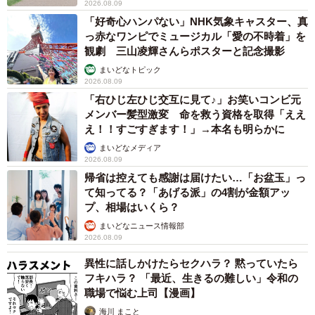
2026.08.09
「好奇心ハンパない」NHK気象キャスター、真
っ赤なワンピでミュージカル「愛の不時着」を
観劇 三山凌輝さんらポスターと記念撮影
まいどなトピック
2026.08.09
「右ひじ左ひじ交互に見て♪」お笑いコンビ元
メンバー髪型激変 命を救う資格を取得「ええ
え！！すごすぎます！」→本名も明らかに
まいどなメディア
2026.08.09
帰省は控えても感謝は届けたい…「お盆玉」っ
て知ってる？「あげる派」の4割が金額アッ
プ、相場はいくら？
まいどなニュース情報部
2026.08.09
異性に話しかけたらセクハラ？ 黙っていたら
フキハラ？ 「最近、生きるの難しい」令和の
職場で悩む上司【漫画】
海川 まこと