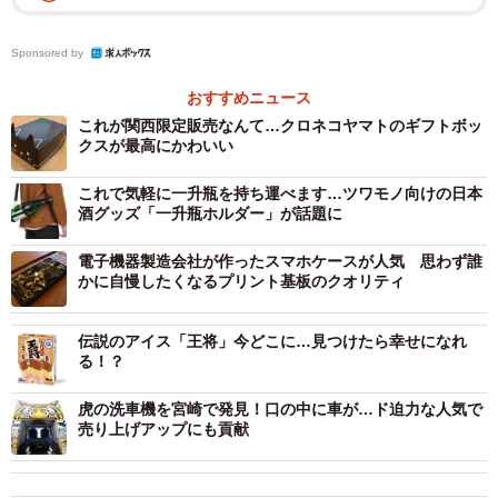
Sponsored by
おすすめニュース
2/4
これが関西限定販売なんて…クロネコヤマトのギフトボッ
クスが最高にかわいい
阪神戦の観戦にぴったりのタイガースビッグハンディファン
これで気軽に一升瓶を持ち運べます…ツワモノ向けの日本
モーターボックスとレーンにはタイガースのロゴマーク
酒グッズ「一升瓶ホルダー」が話題に
がプリントされ、応援気分を盛り上げつつ、食事をしなが
電子機器製造会社が作ったスマホケースが人気 思わず誰
らテレビ観戦できる。何がキラキラかと言えば、写真では
かに自慢したくなるプリント基板のクオリティ
分かりづらいが、本体部分に施された金色のラメ。「そう
めんが通過していくところがキラキラして華やか」とい
伝説のアイス「王将」今どこに…見つけたら幸せになれ
う。
る！？
虎の洗車機を宮崎で発見！口の中に車が…ド迫力な人気で
もうひとつの新商品は「タイガースビッグハンディファ
売り上げアップにも貢献
ン」で、一見すると、これまで見掛けるモノと変わらない
が、こちらは手持ちと置き型と2ウエイで使えるのがいいと