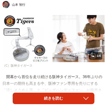
山本 智行
1/4
（C）阪神タイガース
開幕から首位を走り続ける阪神タイガース。36年ぶりの
日本一の期待も高まる中、阪神ファン専用を売りにする
「流しそうめん器」と「ビッグハンディファン」が発売さ
れ、売れ行き好調だという。販売しているのはユニークな
続きを読む
家電や雑貨で知られる電機メーカー「ライソン」（本社・