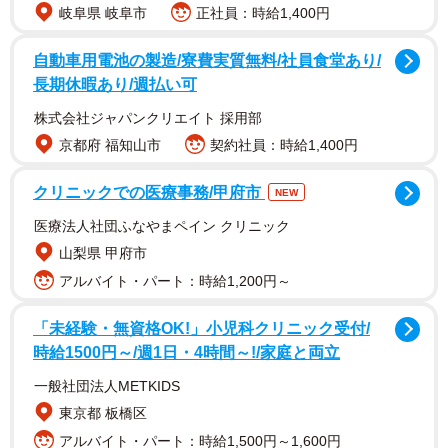
岐阜県 岐阜市
正社員：時給1,400円
ごしてもらおうと「ライソン」から同時に2つ新商品が売り
出された。担当者も「球団のロゴマークが入っているのが
自動車用電池の製造/寮費実質無料/社員食堂あり/
ポイント。阪神ファン専用のオリジナルアイテムです」と
長期休暇あり/週払い可
胸を張る。
株式会社ジャパンクリエイト 採用部
京都府 福知山市
契約社員：時給1,400円
そのひとつは「キラキラ流しそうめん 阪神タイガース
ver.」なる商品。全長約1メートルとなかなかインパクトの
クリニックでの医療事務/甲府市
NEW
あるビッグサイズでスイッチを押すだけで上から水が流
医療法人社団ふなやまペイン クリニック
れ、循環し、流しそうめん気分を味わえる。
山梨県 甲府市
アルバイト・パート：時給1,200円～
「未経験・無資格OK!」小児科クリニック受付/
時給1500円～/週1日・4時間～!/家庭と両立
一般社団法人METKIDS
東京都 板橋区
アルバイト・パート：時給1,500円～1,600円