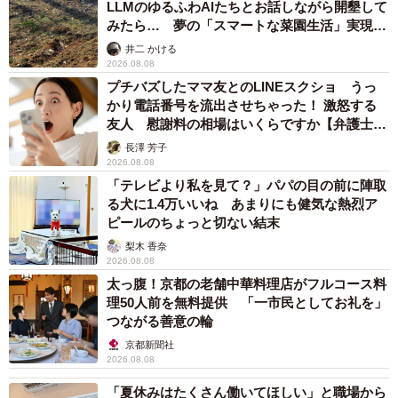
LLMのゆるふわAIたちとお話しながら開墾して
みたら… 夢の「スマートな菜園生活」実現な
るか
井二 かける
2026.08.08
プチバズしたママ友とのLINEスクショ うっ
かり電話番号を流出させちゃった！ 激怒する
友人 慰謝料の相場はいくらですか【弁護士が
解説】
長澤 芳子
2026.08.08
「テレビより私を見て？」パパの目の前に陣取
る犬に1.4万いいね あまりにも健気な熱烈ア
ピールのちょっと切ない結末
梨木 香奈
2026.08.08
太っ腹！京都の老舗中華料理店がフルコース料
理50人前を無料提供 「一市民としてお礼を」
つながる善意の輪
京都新聞社
2026.08.08
「夏休みはたくさん働いてほしい」と職場から