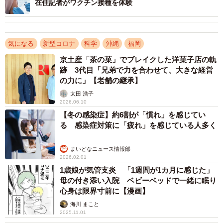
在住記者がワクチン接種を体験
ルに針を刺す回数が多いのです。インフルエンザワクチン
の場合は基本的に2回刺せば終わりですが、コミナティは5
～6回刺します。無菌的に行われますが、針を刺す回数が多
気になる
新型コロナ
科学
沖縄
福岡
いとバイアルの中に雑菌が入るリスクが高まります。しか
京土産「茶の菓」でブレイクした洋菓子店の軌
し、無菌的に、つまり適切に操作していれば、そのことに
跡 3代目「兄弟で力を合わせて、大きな経営
よって何か問題が生ずることはありません」
の力に」【老舗の継承】
太田 浩子
――適切な操作で接種したのであれば、善意のワクチンだ
2026.06.10
【冬の感染症】約6割が「慣れ」を感じてい
ったということになりませんか。
る 感染症対策に「疲れ」を感じている人多く
釜萢
「当時はワクチンの供給量が少なく、不安定だったの
まいどなニュース情報部
で、ひとりでも多くの人に接種して、ワクチンを有効に使
2026.02.01
いたいということだったのではないでしょうか。ワクチン
1歳娘が気管支炎 「1週間が1カ月に感じた」
母の付き添い入院 ベビーベッドで一緒に眠り
が十分に供給されれば、余った液を使う必要はありませ
心身は限界寸前に【漫画】
ん。無理に寄せ集めなくても済むだけのワクチンが供給さ
海川 まこと
れるということが大事なのです。国の備蓄量も増えてきま
2025.11.01