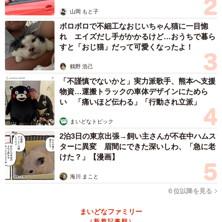
山岡 もと子
ボロボロで不細工なおじいちゃん猫に一目惚
れ エイズだし手がかかるけど…おうちで暮ら
すと「おじ猫」だって可愛くなったよ！
鶴野 浩己
「不謹慎でないかと」実力派歌手、熊本へ支援
物資…運搬トラックの車体デザインにためら
い 「痛いほど伝わる」「行動され立派」
2/2
まいどなトピック
新型コロナウイルス感染症対策分科会のメンバーで日本医師会常任理事
の釜萢敏さん
2泊3日の東京出張→飼い主さんが不在中ハムス
ターに異変 眉間にできた深いしわ、「急に老
けた？」【漫画】
海川 まこと
６位以降を見る
まいどなファミリー
（新着記事順）