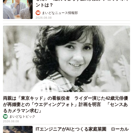
ントは？
まいどなニュース情報部
2026.08.08
両親は「東京キッド」の看板役者 ライダー演じた42歳元俳優
が再婚妻との「ウエディングフォト」計画を明言 「センスあ
るカメラマン求む」
まいどなトピック
2026.08.08
ITエンジニアがAIとつくる家庭菜園 ローカル