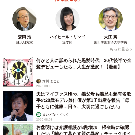
森岡 浩
ハイヒール・リンゴ
大江 篤
姓氏研究家
漫才師
園田学園女子大学学長
もっと見る
何かと人に舐められた黒髪時代 30代後半で金
髪デビューしたら…人生が激変！【漫画】
海川 まこと
2026.08.08
夫はマイファスHiro、義父母も義兄も超有名歌
手の28歳モデル兼俳優が第1子出産を報告「母
子ともに健康…日々、大切に過ごしたい」
まいどなトピック
2026.08.08
お盆明けは介護相談が3割増加 帰省時に確認
したい「離れて暮らす親の異変」チェックポイ