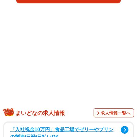
1/2
コロナウイルス（COVID-19）の予防接種に使うファイザー社の新型コロ
ナワクチン(Spica/stock.adobe.com)
まいどなの求人情報
求人情報一覧へ
「入社祝金10万円」食品工場でゼリーやプリン
の製造/日勤/日払いOK