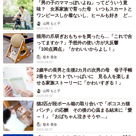
「男の子のママっぽいよね」ってどういう意
味？ 女系家族で育った母 いつもスカートと
ワンピースしか着ないし、ヒールも好き どの
へんが…
山岡 もと子
2026.08.07
猫用の爪研ぎおもちゃを買ったら…「これで合
ってますか？」予想外の使い方が大反響
「100点満点」「かわいいからよし！」
梨木 香奈
2026.08.07
2歳半の長男と生後2カ月の次男の母 母子手帳
2冊をイラストでいっぱいに 見る人を楽しま
せる家族ストーリーに「かわいすぎる！」
山岡 もと子
2026.08.07
猫2匹が段ボール箱の取り合いで「ポコスカ猫
パンチ」の応酬 その後の心温まる結末に「愛
～！」「おばちゃん泣きそうや…」
梨木 香奈
2026.08.07