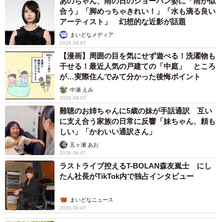
あのちゃん、雨の日のショーパン姿に「雨が似
合う」「脚めっちゃきれい！」「水も滴る良い
アーティスト」 幻想的な近影が話題
まいどなメディア
2026.08.07
【漫画】周囲の目を気にせず遊べる！洗濯物も
干せる！最近人気の戸建ての「中庭」 ところ
が…実際住んでみて分かった後悔ポイント
中瀬 えみ
2026.08.07
難聴のお姉ちゃんに5歳の妹が手話通訳 互い
に支え合う家族の日常に反響「妹ちゃん、頼も
しい」「かわいい通訳さん」
五ヶ瀬 あお
2026.08.07
ラストライブ控えるT-BOLAN森友嵐士 にし
たん社長がTikTok内で独占インタビュー
まいどなニュース
2026.08.07