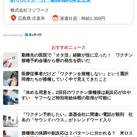
す」
株式会社フジワーク
広島県 庄原市
派遣社員：時給1,350円
――インフルエンザワクチンの場合、容器に残ったワクチ
ンを集めて使うこともある？
Sponsored by
釜萢
「インフルエンザワクチンの場合、1バイアルに1ml
おすすめニュース
のワクチンが入っています。1人分が0.5mlなので二人分取
勤務先の医院で「オタ活」経験が役に立った！ ワクチン
接種予約会場から密の発生を防いだ
れます。しかし、少し余りが出ますので、その残液を使っ
て0.5mlにして接種するということは日常の診療の中であり
医療従事者だけど「ワクチンを接種しない」という選択
同僚たちが接種していく中で見えてきたこと
ます。添付文書には1バイアルから2人分取ると書いてある
ので、国がそれを積極的に推奨することはありません」
「休める用意を」2回目のワクチン接種後は副反応が出や
すい ヤフーなど特別有給休暇の取得が可能に
ワクチンが十分供給されることが大事
「ワクチン予約したい」楽器会社に間違い電話が殺到 社
――「適切な操作」とは？
名の「サウンドハウス」がトレンドワード入り
釜萢
「コミナティの場合、バイアルを開封した後、バイア
接種後の体調や副反応は２パターンに分かれる？ 米ロス