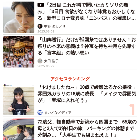
したので、もう間もなくそういう状況ではなくなります。6
「2日目 これが噂で聞いたカミソリの痛
回分引ける注射針とシリンジも供給されます」
み」「3日目 食欲がなくなり味覚もおかしくな
る」新型コロナ変異株「ニンバス」の罹患レポ
ートが話題
――神戸市でワクチン960回分を常温で保管したため廃棄し
中将 タカノリ
2025.09.08
たとか、奈良県五條市では接種済みの注射針を使用するな
「山鉾巡行」だけが祇園祭ではありません！お
ど、現場の混乱も見られますね。
祭りの本来の意義は？神宝を持ち神輿を先導す
る「宮本組」の熱い想い
釜萢
「容器の中に残ったワクチンを集めて使用するとなる
太田 浩子
2025.05.29
と、非常に手間がかかります。混乱している会場でそのよ
うなことをするというのは、医療従事者にとって大きな負
アクセスランキング
担になります。十分なワクチンが供給されたら、バイアル
「化けましたね～」10歳で綾瀬はるかの娘役→
雰囲気ガラリの18歳に成長 「メイクで雰囲気
の中に残った液を集める必要はないのです。現場の問題は
が」「宝塚に入れそう」
徐々になれることで少なくなっていくと思います」
まいどなメディア
72歳父、軽自動車で新潟から四国まで 65歳の
母と2人で3泊4日の旅 パーキングの休憩まで
分刻み… 「大学生でも組まねえよ！」