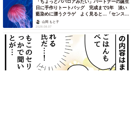
「ちょっとババロアみたい」パートナーの誕生
日に手作りトートバッグ 完成まで1年 淡い
藍染めに漂うクラゲ よく見ると…「センスす
ごい」
山岡 もと子
2026.08.07
【漫画】大学生息子の「頼れる彼氏」っぷりを見て母は絶句
「起きなよ、遅刻するよ」って…あなた毎朝私が起こしてます
けど？笑
松波 穂乃圭
2026.08.07