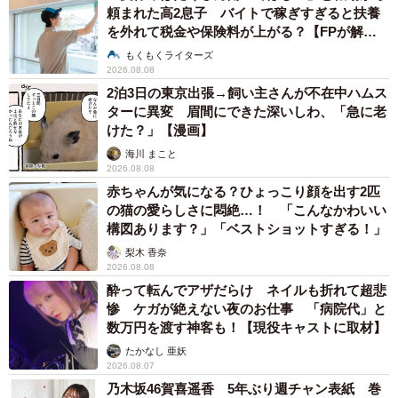
頼まれた高2息子 バイトで稼ぎすぎると扶養
を外れて税金や保険料が上がる？【FPが解
説】
もくもくライターズ
2026.08.08
2泊3日の東京出張→飼い主さんが不在中ハムス
ターに異変 眉間にできた深いしわ、「急に老
けた？」【漫画】
海川 まこと
2026.08.08
赤ちゃんが気になる？ひょっこり顔を出す2匹
の猫の愛らしさに悶絶…！ 「こんなかわいい
構図あります？」「ベストショットすぎる！」
梨木 香奈
2026.08.08
酔って転んでアザだらけ ネイルも折れて超悲
惨 ケガが絶えない夜のお仕事 「病院代」と
数万円を渡す神客も！【現役キャストに取材】
たかなし 亜妖
2026.08.07
乃木坂46賀喜遥香 5年ぶり週チャン表紙 巻