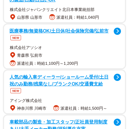
株式会社ジャパンクリエイト北日本事業統括部
山形県 山形市
派遣社員：時給1,040円
容器の中に残ったワクチン、集めて使っても大丈
医療事務/無資格OK/土日休/社会保険完備/弘前市
夫？
NEW
――容器の中に残ったワクチンを集めて接種することに安
株式会社アソシオ
全上の問題はないのでしょうか。
青森県 弘前市
派遣社員：時給1,100円～1,200円
釜萢
「バイアルというワクチンが入った容器があって、フ
人気の輸入車ディーラー/ショールーム受付/土日
ァイザー製薬のコミナティというワクチンの場合、バイア
祝のみ勤務/残業なし/ブランクOK/交通費支給
ルのキャップを外して開封します。そこに溶解液の生理食
NEW
塩水を注入して、針の付いたシリンジを差して5本分もしく
アイング株式会社
は6本分のワクチンを吸い上げます。残ったワクチンにも十
神奈川県 川崎市
派遣社員：時給1,500円～
分効果があるのですが、バイアル1本分の残量では足りない
場合2本分を足し合わせるのです。その操作が適切に行われ
車載部品の製造・加工スタッフ/正社員登用制度
たら異物の混入などはまずあり得ません。接種は可能で
あり/大手メーカー勤務/福利厚生充実