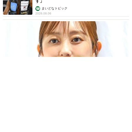
す」
まいどなトピック
2026.08.06
「人生こそがバラエティー」 マレーシア移住を報告した菊地亜
美 子どもの教育考え「小学校へ入学するこのタイミングで挑
戦」
まいどなトピック
2026.08.06
「明日ひま？」 知り合いから唐突なメッセー
ジ 用件次第で断ることもできる賢い返信文と