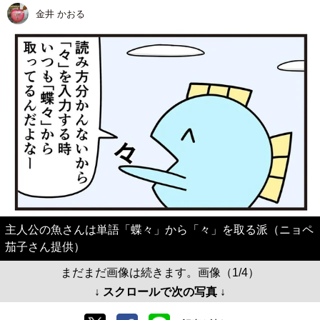
金井 かおる
主人公の魚さんは単語「蝶々」から「々」を取る派（ニョペ
茄子さん提供）
まだまだ画像は続きます。画像（1/4）
↓ スクロールで次の写真 ↓