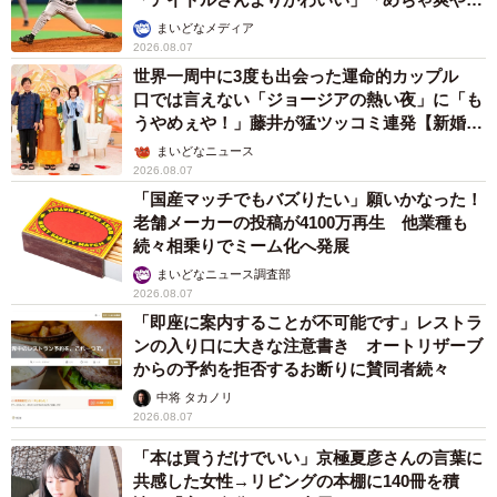
か」
まいどなメディア
2026.08.07
世界一周中に3度も出会った運命的カップル
口では言えない「ジョージアの熱い夜」に「も
うやめぇや！」藤井が猛ツッコミ連発【新婚さ
ん】
まいどなニュース
2026.08.07
「国産マッチでもバズりたい」願いかなった！
老舗メーカーの投稿が4100万再生 他業種も
続々相乗りでミーム化へ発展
まいどなニュース調査部
2026.08.07
「即座に案内することが不可能です」レストラ
ンの入り口に大きな注意書き オートリザーブ
からの予約を拒否するお断りに賛同者続々
中将 タカノリ
2026.08.07
「本は買うだけでいい」京極夏彦さんの言葉に
共感した女性→リビングの本棚に140冊を積