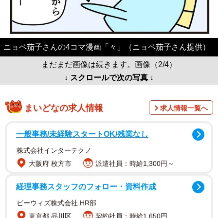
ニョペ茄子さんの4コマ漫画「々」（ニョペ茄子さん提供）
まだまだ画像は続きます。画像（2/4）
↓ スクロールで次の写真 ↓
まいどなの求人情報
求人情報一覧へ
一般事務/未経験スタートOK/残業なし
株式会社インターテクノ
大阪府 枚方市
派遣社員：時給1,300円～
経理事務スタッフのフォロー・資料作成
ビーウィズ株式会社 HR部
東京都 品川区
契約社員：時給1,650円