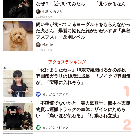
なぜ？ 近づいてみたら… 「見つかるなんて
未熟」
中将 タカノリ
2026.08.06
飼い主が食べているヨーグルトをもらえなかっ
た犬さん、爆裂に拗ねた顔がかわいすぎ「鼻息
フスフス」「反則レベル」
椎名 碧
2026.08.06
アクセスランキング
「化けましたね～」10歳で綾瀬はるかの娘役→
雰囲気ガラリの18歳に成長 「メイクで雰囲気
が」「宝塚に入れそう」
まいどなメディア
「不謹慎でないかと」実力派歌手、熊本へ支援
物資…運搬トラックの車体デザインにためら
い 「痛いほど伝わる」「行動され立派」
まいどなトピック