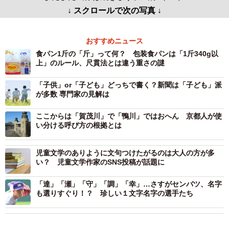
↓ スクロールで次の写真 ↓
おすすめニュース
食パン1斤の「斤」って何？ 包装食パンは「1斤340g以
上」のルール、尺貫法とは違う重さの謎
「子供」or「子ども」どっちで書く？新聞は「子ども」派
が多数 専門家の見解は
ここからは「賀茂川」で「鴨川」ではおへん 京都人が使
い分ける呼び方の根拠とは
児童文学のありように文句つけたがるのは大人の方が多
い？ 児童文学作家のSNS投稿が話題に
「達」「瀬」「守」「調」「幸」…さすがセンバツ、名字
も選りすぐり！？ 珍しい１文字名字の選手たち