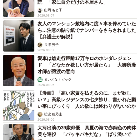
読 「家に自分だけの本屋さん」
山岡 もと子
2026.08.07
友人のマンション敷地内に度々車を停めていた
ら…注意の貼り紙でナンバーをさらされました
【弁護士が解説】
長澤 芳子
2026.08.07
愛車は総走行距離17万キロのホンダレジェン
ド 「どなたか欲しい方が居たら」 大御所漫
才師が譲渡の意向
まいどなトピック
2026.08.06
【漫画】「高い家賃を払えるのに、まだ欲し
い？」高級レジデンスの七夕飾り、書かれた願
い事にびっくり 人の欲には終わりがないのか
松波 穂乃圭
2026.08.06
大河出演の39歳俳優 真夏の海で赤銅色の肉体
美を連投 「バッキバキだな」「ばり渋いで