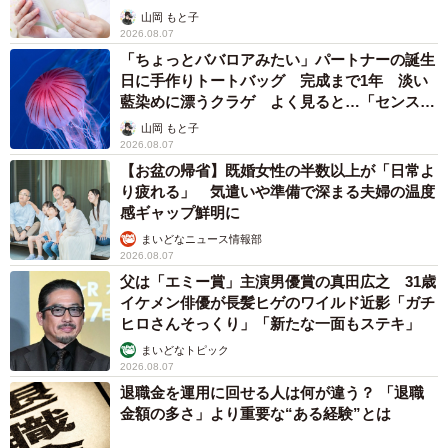
山岡 もと子
2026.08.07
「ちょっとババロアみたい」パートナーの誕生
日に手作りトートバッグ 完成まで1年 淡い
藍染めに漂うクラゲ よく見ると…「センスす
ごい」
山岡 もと子
2026.08.07
【お盆の帰省】既婚女性の半数以上が「日常よ
り疲れる」 気遣いや準備で深まる夫婦の温度
感ギャップ鮮明に
まいどなニュース情報部
2026.08.07
父は「エミー賞」主演男優賞の真田広之 31歳
イケメン俳優が長髪ヒゲのワイルド近影「ガチ
ヒロさんそっくり」「新たな一面もステキ」
まいどなトピック
2026.08.07
退職金を運用に回せる人は何が違う？ 「退職
金額の多さ」より重要な“ある経験”とは