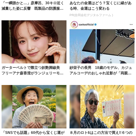
「一瞬誰かと…」彦摩呂、30キロ近く
あなたの金運はどう？宝くじに縁があ
減量した姿に反響 既製品の防護服が
る時、金運はこう変わる
着られると...
PR(合同会社デジタルファーム )
ガーターベルトで際立つ妖艶脚線美
紗栄子の長男 18歳のモデル、カジュ
フリーアナ森香澄がランジェリーモデ
アルコーデのおしゃれ近影が「両親の
ルに ｢PE...
いいとこ取...
「SNSでも話題」60代から宝くじ運が
８月のロト6はこの方法で買え!!６つの