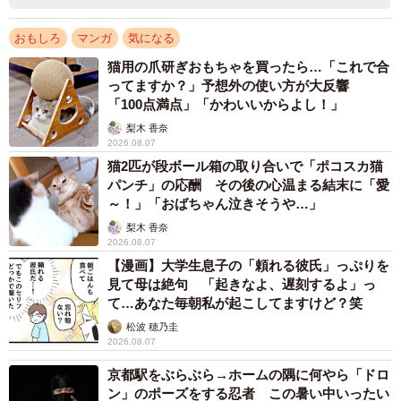
おもしろ
マンガ
気になる
猫用の爪研ぎおもちゃを買ったら…「これで合
ってますか？」予想外の使い方が大反響
「100点満点」「かわいいからよし！」
梨木 香奈
2026.08.07
猫2匹が段ボール箱の取り合いで「ポコスカ猫
パンチ」の応酬 その後の心温まる結末に「愛
～！」「おばちゃん泣きそうや…」
梨木 香奈
2026.08.07
【漫画】大学生息子の「頼れる彼氏」っぷりを
見て母は絶句 「起きなよ、遅刻するよ」っ
て…あなた毎朝私が起こしてますけど？笑
松波 穂乃圭
2026.08.07
京都駅をぶらぶら→ホームの隅に何やら「ドロ
ン」のポーズをする忍者 この暑い中いったい