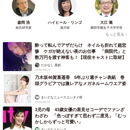
森岡 浩
ハイヒール・リンゴ
大江 篤
姓氏研究家
漫才師
園田学園女子大学学長
もっと見る
酔って転んでアザだらけ ネイルも折れて超悲
惨 ケガが絶えない夜のお仕事 「病院代」と
数万円を渡す神客も！【現役キャストに取材】
たかなし 亜妖
2026.08.07
乃木坂46賀喜遥香 5年ぶり週チャン表紙 巻
頭グラビアでは激レアなメガネルームウエア姿
まいどなニュースエンタメ部
2026.08.07
3児の母 43歳女優の肩見せコーデでファンざ
わざわ 「色っぽすぎて思わず二度見」「むっ
かしからずっと可愛い」
まいどなトピック