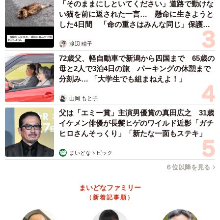
「そのままにしといてください」道路で動けな
い猫を前に返された一言… 懸命に生きようと
した4日間 「命の重さはみんな同じ」保護団
体代表の訴え
渡辺 晴子
72歳父、軽自動車で新潟から四国まで 65歳の
母と2人で3泊4日の旅 パーキングの休憩まで
分刻み… 「大学生でも組まねえよ！」
山岡 もと子
父は「エミー賞」主演男優賞の真田広之 31歳
イケメン俳優が長髪ヒゲのワイルド近影「ガチ
ヒロさんそっくり」「新たな一面もステキ」
まいどなトピック
６位以降を見る
まいどなファミリー
（新着記事順）