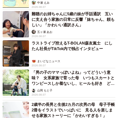
中瀬 えみ
2026.08.07
難聴のお姉ちゃんに5歳の妹が手話通訳 互い
に支え合う家族の日常に反響「妹ちゃん、頼も
しい」「かわいい通訳さん」
五ヶ瀬 あお
2026.08.07
ラストライブ控えるT-BOLAN森友嵐士 にし
たん社長がTikTok内で独占インタビュー
まいどなニュース
2026.08.07
「男の子のママっぽいよね」ってどういう意
味？ 女系家族で育った母 いつもスカートと
ワンピースしか着ないし、ヒールも好き どの
へんが…
山岡 もと子
2026.08.07
2歳半の長男と生後2カ月の次男の母 母子手帳
2冊をイラストでいっぱいに 見る人を楽しま
せる家族ストーリーに「かわいすぎる！」