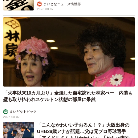
まいどなニュース情報部
2026.08.07
「火事以来10カ月ぶり」全焼した自宅訪れた林家ぺー 内装も
壁も取り払われスケルトン状態の部屋に呆然
まいどなトピック
2026.08.07
「こんなかわいい子おるん！？」大阪出身の
UHB26歳アナが話題…父は元プロ野球選手
「アイドルさんよりかわいい」「めちゃ爽や