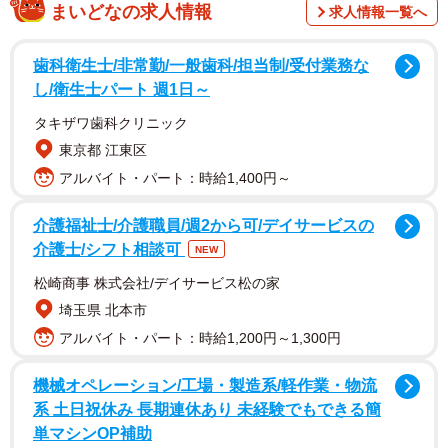
まいどなの求人情報
求人情報一覧へ
歯科衛生士/非常勤/一般歯科/担当制/受付業務な
し/衛生士パート 週1日～
タキザワ歯科クリニック
東京都 江東区
アルバイト・パート：時給1,400円～
介護福祉士/介護職員/週2から可/デイサービスの
介護士/シフト相談可
NEW
松崎商事 株式会社/デイサービス松の家
埼玉県 北本市
2/5
アルバイト・パート：時給1,200円～1,300円
南海電車、特急ラピート(zbb52318/stock.adobe.com)
機械オペレーション/工場・製造系/軽作業・物流
系 土日祝休み 長期連休あり 未経験でもできる簡
実証実験は12月12日までの予定。同社鉄道営業本部の辻本
単マシンOP補助
教秋さん（49）は、１日約26万人の乗降客がいるなんばな