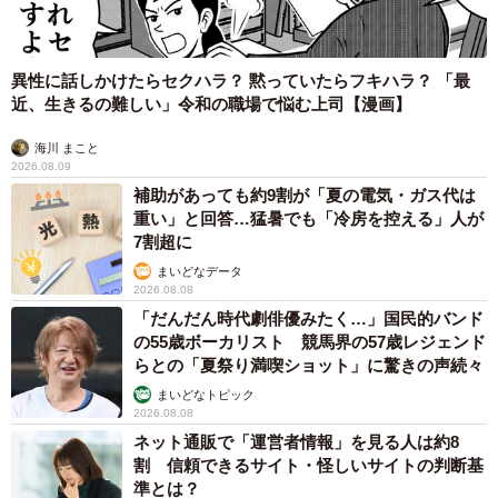
異性に話しかけたらセクハラ？ 黙っていたらフキハラ？ 「最
近、生きるの難しい」令和の職場で悩む上司【漫画】
海川 まこと
2026.08.09
補助があっても約9割が「夏の電気・ガス代は
重い」と回答…猛暑でも「冷房を控える」人が
7割超に
まいどなデータ
2026.08.08
「だんだん時代劇俳優みたく…」国民的バンド
の55歳ボーカリスト 競馬界の57歳レジェンド
らとの「夏祭り満喫ショット」に驚きの声続々
まいどなトピック
2026.08.08
ネット通販で「運営者情報」を見る人は約8
割 信頼できるサイト・怪しいサイトの判断基
準とは？