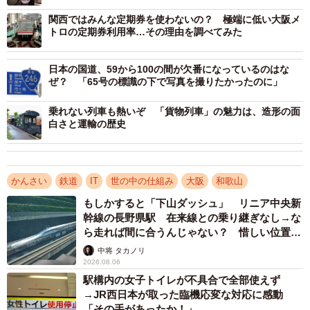
関西ではみんな定期券を使わないの？ 極端に低い大阪メ
トロの定期券利用率…その理由を調べてみた
日本の国道、59から100の間が欠番になっているのはな
ぜ？ 「65号の標識の下で写真を撮りたかったのに」
乗れない列車も熱いぞ 「貨物列車」の魅力は、造形の面
白さと運輸の歴史
かんさい
鉄道
IT
世の中の仕組み
大阪
和歌山
3/5
もしかすると「下山ダッシュ」 リニア中央新
幹線の長野県駅 在来線との乗り継ぎなし→な
クレジットカードをピッ！とするだけで改札機が通れる
ら走れば間に合うんじゃない？ 惜しい位置関
係が反響
中将 タカノリ
辻本さんによると、コロナ禍以前のインバウンド（訪日外
2026.08.06
駅構内の女子トイレが不具合で全部使えず
国人旅行者）景気では、関西空港駅の券売窓口などに長蛇
→JR西日本が取った臨機応変な対応に感動
の列ができ、外国人客を長時間待たせる事態がたびたび発
「その手があったか！」