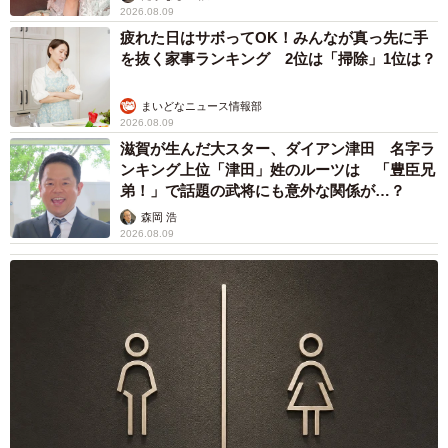
2026.08.09
5/5
疲れた日はサボってOK！みんなが真っ先に手
を抜く家事ランキング 2位は「掃除」1位は？
南海なんば駅に設置された改札機
まいどなニュース情報部
2026.08.09
滋賀が生んだ大スター、ダイアン津田 名字ラ
ンキング上位「津田」姓のルーツは 「豊臣兄
弟！」で話題の武将にも意外な関係が…？
森岡 浩
2026.08.09