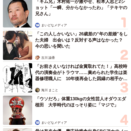
「キム兄」木村祐一が激やせ、松本人志と2シ
ョット「一瞬、分からなかったわ」「テキヤの
兄さん」
まいどなメディア
4/5
「この人しかいない」26歳差の“年の差婚”をし
た夫婦 出会いは？反対する声はなかった？
クレカをピッ！として改札機を通る南海電鉄の美人広報さん
今の思いを聞いた
2019年度に１日平均約3万5000人いた関西空港駅の乗降客
古川 諭香
数は、1万人以下まで落ち込んでいるという。鉄道業界も苦
「お前さえいなければ金賞取れてた！」高校時
境に立たされているが、辻本さんは「我々もコロナの影響
代の演奏会がトラウマ……責められた学生は楽
器修理職人に 10年後再会した因縁の相手から
を受けたが、守りの姿勢だけではなく回復後を想定して、
思わぬ申し出【漫画】
新しいことにチャレンジする。新しいことに取り組んでい
海川 まこと
く姿勢を見せたい」と、別の狙いも強調した。
「ウソだろ」体重130kgの女性芸人オダウエダ
植田 大学時代のほっそり姿に「マジで」
南海電鉄では、アプリ上でチケットを事前購入し、スマホ
に表示されたQRコードを自動改札機にかざすことで入出場
まいどなメディア
できる「南海デジタルチケット」を試行。第1弾として、午