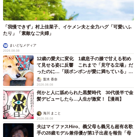
「我慢できず」村上佳菜子、イケメン夫と全力ハグ「可愛いふ
たり」「素敵なご夫婦」
まいどなメディア
2026.08.08
12歳の愛犬に変化 1歳息子の膝で甘える初め
て見せる姿に反響 これまで「見守る立場」だ
ったのに…「頭ポンポンが愛に満ちている」
「尊…」
梨木 香奈
2026.08.08
何かと人に舐められた黒髪時代 30代後半で金
髪デビューしたら…人生が激変！【漫画】
海川 まこと
2026.08.08
夫はマイファスHiro、義父母も義兄も超有名歌
手の28歳モデル兼俳優が第1子出産を報告「母