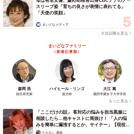
母は有名女優、慶応幼稚舎出身CBCアナのノー
前9時以降に利用できる「時差通勤応援きっぷ」を発売して
スリーブ姿「育ちの良さが表情に表れてる」
「天使の笑顔」
いる。
まいどなメディア
辻本さんは「社会的に、非接触のサービスは今後求められ
６位以降を見る
続ける」と話す。アフターコロナを見据える南海電鉄。き
っぷうりばに長蛇の列ができる光景は、過去のものになる
まいどなファミリー
（新着記事順）
のか…？
森岡 浩
ハイヒール・リンゴ
大江 篤
姓氏研究家
漫才師
園田学園女子大学学長
もっと見る
「ここだけの話」 客対応の悩みを担当黒服に
相談したら…他キャストに筒抜け！ 「人の悩
みを簡単に漏洩するとか、サイテー」【現役キ
ャストに取材】
たかなし 亜妖