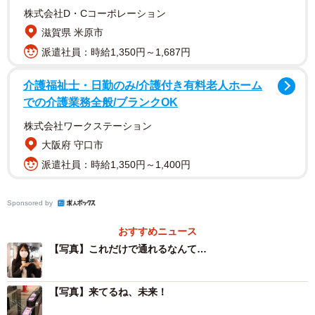
株式会社D・Cコーポレーション
どのターミナル駅や無人駅、ラッシュ時などで実用に耐え
滋賀県 米原市
うるかを確認し、本格導入につなげたい考えだ。
派遣社員：時給1,350円～1,687円
日本では、SUICAやICOCAなど、交通系ICカードが主流。
介護福祉士・日勤のみ/介護付き有料老人ホーム
Visaカードのタッチ決済を使った自動改札機での運賃精算
での介護業務全般/ブランクOK
はオーストラリア、シンガポールなどの公共交通機関で導
株式会社ワークステーション
入されているという。
大阪府 守口市
派遣社員：時給1,350円～1,400円
現金チャージなしで電車に乗れるのはとても便利。だが、
SUICAやICOCAが百花繚乱の中、南海電鉄が改札でのクレ
Sponsored by
カ決済を導入しようとする理由は？
おすすめニュース
【写真】これだけで通れるなんて…
【写真】来てるね、未来！