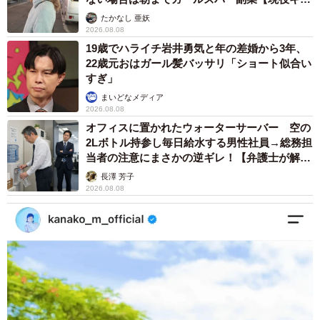
ストに取材】
たかなし 亜妖
2026.08.08
19歳でハライチ岩井勇気と年の差婚から3年、
22歳元おはガール髪バッサリ「ショート似合い
すぎ」
まいどなメディア
2026.08.08
オフィスに置かれたウォーターサーバー 空の
2Lボトル持参し毎日給水する男性社員→総務担
当者の注意にまさかの逆ギレ！【弁護士が解
説】
長澤 芳子
2026.08.08