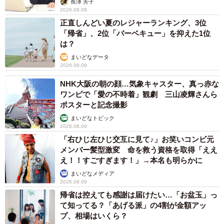
長澤 芳子
2026.08.09
正直しんどい夏のレジャーランキング、3位
「帰省」、2位「バーベキュー」を抑えた1位
は？
まいどなデータ
2026.08.09
NHK大阪の朝の顔…気象キャスター、真っ赤な
ワンピで「愛の不時着」観劇 三山凌輝さんら
ポスターと記念撮影
まいどなトピック
2026.08.09
「右ひじ左ひじ交互に見て♪」お笑いコンビ元
メンバー髪型激変 命を救う資格を取得「ええ
え！！すごすぎます！」→本名も明らかに
まいどなメディア
2026.08.09
帰省は控えても感謝は届けたい…「お盆玉」っ
て知ってる？「あげる派」の4割が金額アッ
プ、相場はいくら？