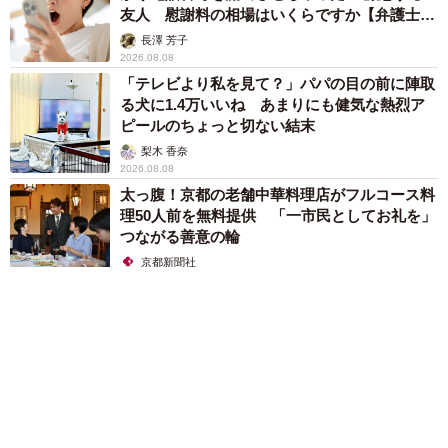
友人 慰謝料の相場はいくらですか【弁護士が
解説】
長澤 芳子
2026.08.08
「テレビより私を見て？」パパの目の前に陣取
る犬に1.4万いいね あまりにも健気な熱烈ア
ピールのちょっと切ない結末
梨木 香奈
2026.08.08
太っ腹！京都の老舗中華料理店がフルコース料
理50人前を無料提供 「一市民としてお礼を」
つながる善意の輪
京都新聞社
2026.08.08