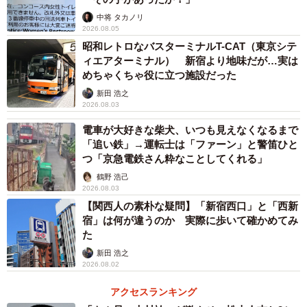
生したという。
中将 タカノリ
2026.08.05
コロナ収束後や2025年の関西万博開催を見据え、接触機会
昭和レトロなバスターミナルT-CAT（東京シテ
ィエアターミナル） 新宿より地味だが…実は
の低減につながるキャッシュレス決済推進を目的に2020年
めちゃくちゃ役に立つ施設だった
夏からプロジェクトが立ち上がった。日本の交通系ICカー
新田 浩之
ドを、外国人に購入させるにはハードルが高く「クレジッ
2026.08.03
トカードなら、自国のカードで直接乗り降りできる」（辻
電車が大好きな柴犬、いつも見えなくなるまで
本さん）と説明する。
「追い鉄」→運転士は「ファーン」と警笛ひと
つ「京急電鉄さん粋なことしてくれる」
鶴野 浩己
2026.08.03
【関西人の素朴な疑問】「新宿西口」と「西新
宿」は何が違うのか 実際に歩いて確かめてみ
た
新田 浩之
2026.08.02
アクセスランキング