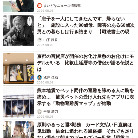
まいどなニュース情報部
2026.08.08
「息子を一人にしてきたんです、帰らない
と」 施設に入った90歳母、障害のある60歳次
男との暮らしは行き詰まり…【司法書士の現場
から】
山下 静香
2026.08.08
京都の百貨店が開催のお化け屋敷のお化けにモ
デルがいる 比叡山延暦寺の僧侶が語る伝説と
は
浅井 佳穂
2026.08.08
熊本地震でペット同伴の避難を諦める人に胸を
痛め… 被災ペットの受け入れ先をアプリに表
示する「動物避難所マップ」が始動
平藤 清刀
2026.08.08
原則ゆるっと週3勤務 カード支払い日直前は
鬼出勤 借金に追われる風俗嬢 それでも足り
ない場合は朝までガールズバー副業【現役キャ