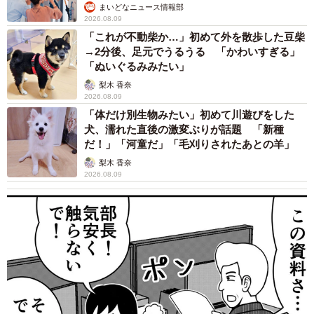
まいどなニュース情報部
2026.08.09
「これが不動柴か…」初めて外を散歩した豆柴
→2分後、足元でうるうる 「かわいすぎる」
「ぬいぐるみみたい」
梨木 香奈
2026.08.09
「体だけ別生物みたい」初めて川遊びをした
犬、濡れた直後の激変ぶりが話題 「新種
だ！」「河童だ」「毛刈りされたあとの羊」
梨木 香奈
2026.08.09