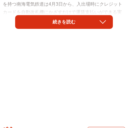
を持つ南海電気鉄道は4月3日から、入出場時にクレジット
カードを自動改札機にかざすだけで運賃支払いができる実
証実験を開始した。
続きを読む
16の駅に専用改札機を設置。Visaのタッチ決済機能がある
カードやスマホをかざすだけで、改札通過と運賃の精算が
できる。クレカをピッ！とするだけで、自動改札機が通れ
るのは意外にも南海電鉄が日本初の試みとなった。