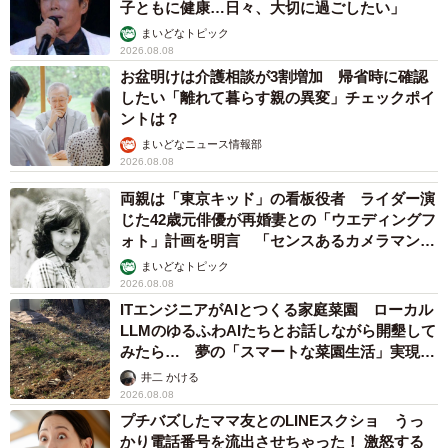
子ともに健康…日々、大切に過ごしたい」
まいどなトピック
2026.08.08
お盆明けは介護相談が3割増加 帰省時に確認
したい「離れて暮らす親の異変」チェックポイ
ントは？
まいどなニュース情報部
2026.08.08
両親は「東京キッド」の看板役者 ライダー演
じた42歳元俳優が再婚妻との「ウエディングフ
ォト」計画を明言 「センスあるカメラマン求
む」
まいどなトピック
2026.08.08
ITエンジニアがAIとつくる家庭菜園 ローカル
LLMのゆるふわAIたちとお話しながら開墾して
みたら… 夢の「スマートな菜園生活」実現な
るか
井二 かける
2026.08.08
プチバズしたママ友とのLINEスクショ うっ
かり電話番号を流出させちゃった！ 激怒する