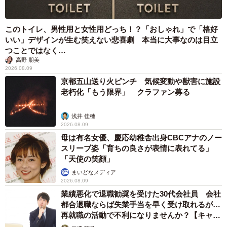
このトイレ、男性用と女性用どっち！？「おしゃれ」で「格好
いい」デザインが生む笑えない悲喜劇 本当に大事なのは目立
つことではなく…
高野 朋美
2026.08.09
京都五山送り火ピンチ 気候変動や獣害に施設
老朽化「もう限界」 クラファン募る
浅井 佳穂
2026.08.09
母は有名女優、慶応幼稚舎出身CBCアナのノー
スリーブ姿「育ちの良さが表情に表れてる」
「天使の笑顔」
まいどなメディア
2026.08.09
業績悪化で退職勧奨を受けた30代会社員 会社
都合退職ならば失業手当を早く受け取れるが…
再就職の活動で不利になりませんか？【キャリ
アカウンセラーが解説】