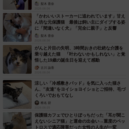
は迎えてよかったと思うことしかないです。毎日“好き”が増
梨木 香奈
2026.08.06
えてます。毎日幸せをもらって癒やされて。愛情があふれ
「かわいいストーカーに追われています」甘え
て止まりません。
ん坊な元保護猫 最後は飼い主にダイブする姿
に「間違いなく犬」「完全に親子」と反響
梨木 香奈
2026.08.06
がんと片目の失明、3時間おきの壮絶な介護を
乗り越えた猫 「叶わないかもしれない」と覚
悟した19歳の誕生日を迎えて感動
古川 諭香
2026.08.06
涼しい「冷感敷きパッド」を気に入った猫さ
ん、”友達”をヨイショヨイショとご招待、毛づ
くろいでおもてなし
椎名 碧
2026.08.05
保護猫カフェでひとりぼっちだった「耳が聞こ
えないシニア猫」と運命の出会い→重度のペッ
トロスで適応障害だった女性の人生が一変