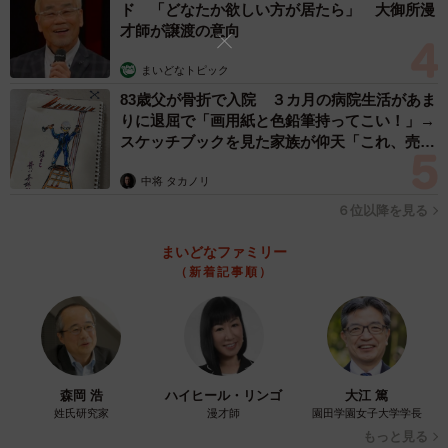
ド 「どなたか欲しい方が居たら」 大御所漫
くら威嚇されても「何ですか？」みたいな感じで動じなか
才師が譲渡の意向
った。たいがも本来は優しいおっとりした性格なので、と
まいどなトピック
わが気にせず寄ってくるのにだんだん慣れて。今はすごく
83歳父が骨折で入院 ３カ月の病院生活があま
仲良し。いとこだから相性が良かったのかな。
りに退屈で「画用紙と色鉛筆持ってこい！」→
スケッチブックを見た家族が仰天「これ、売れ
ますよ…」
中将 タカノリ
６位以降を見る
まいどなファミリー
（新着記事順）
森岡 浩
ハイヒール・リンゴ
大江 篤
姓氏研究家
漫才師
園田学園女子大学学長
もっと見る