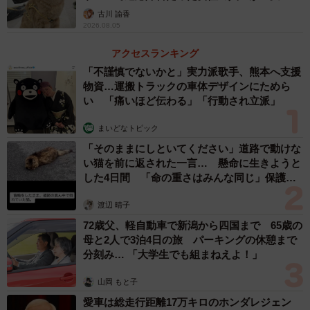
古川 諭香
2026.08.05
4/6
アクセスランキング
飲み水、全力待機！
「不謹慎でないかと」実力派歌手、熊本へ支援
物資…運搬トラックの車体デザインにためら
２匹は同じブリーダーさんからお迎えしていて、血縁的
い 「痛いほど伝わる」「行動され立派」
にはいとこにあたります。
まいどなトピック
「そのままにしといてください」道路で動けな
最初は大変でした。後から迎えたとわをリビングのケー
い猫を前に返された一言… 懸命に生きようと
ジに入れて慣れさせたんですが、たいががとわのことが嫌
した4日間 「命の重さはみんな同じ」保護団
体代表の訴え
すぎてリビングに行けなくなっちゃって。ある日帰宅した
渡辺 晴子
ら、たいがが寝室でウンチしちゃってた。「それくらい嫌
72歳父、軽自動車で新潟から四国まで 65歳の
だったんだね、ごめんね」って謝りました。布団の上にウ
母と2人で3泊4日の旅 パーキングの休憩まで
ンチがコロンと転がってたのが面白くて写真を撮りました
分刻み… 「大学生でも組まねえよ！」
（笑）。
山岡 もと子
愛車は総走行距離17万キロのホンダレジェン
でも、とわがとにかく自由な気にしない性格なので、い