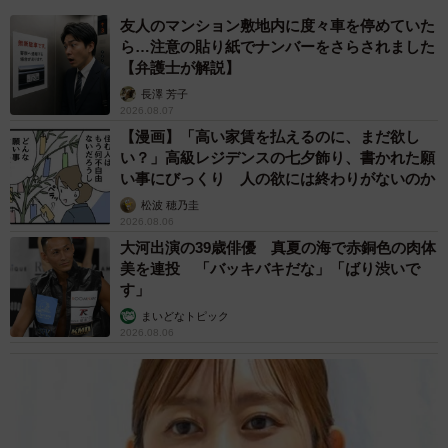
友人のマンション敷地内に度々車を停めていた
ら…注意の貼り紙でナンバーをさらされました
【弁護士が解説】
長澤 芳子
5/6
2026.08.07
【漫画】「高い家賃を払えるのに、まだ欲し
むぎゅっ
い？」高級レジデンスの七夕飾り、書かれた願
い事にびっくり 人の欲には終わりがないのか
一緒に寝てる時や、みんなでくっついている時が最高に
松波 穂乃圭
幸せです。私は「２匹に仕える者」みたいな感じで
2026.08.06
（笑）。にゃんずのために生きてるし、自分より大切な存
大河出演の39歳俳優 真夏の海で赤銅色の肉体
美を連投 「バッキバキだな」「ばり渋いで
在なんです！
す」
まいどなトピック
「ＺＩＰ！」は朝早い番組なので毎朝３時頃に起きるの
2026.08.06
ですが、猫も一緒に起きます。私がいない時に寝てるみた
い。
自粛期間中は人と会う機会が少なかったので、家に猫が