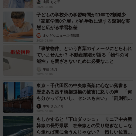
出し…
山岡 もと子
2026.08.06
子どもの学校外の学習時間が11年で2割減少
「家庭学習0分層」が約半数に達する深刻な実
態と広がる学習格差
まいどなニュース情報部
2026.08.06
「事故物件」という言葉のイメージにとらわれ
ていませんか？ 不動産業者が語る「物件の可
能性」を閉ざさないために必要なこと
平藤 清刀
2026.08.06
東京・千代田区の中央線高架に心ない落書き
歴史ある昌平橋架道橋の被害に怒りの声 「何
も分かってないし、センスも古い」「罰則強化
して」
中将 タカノリ
2026.08.06
もしかすると「下山ダッシュ」 リニア中央新
幹線の長野県駅 在来線との乗り継ぎなし→な
ら走れば間に合うんじゃない？ 惜しい位置関