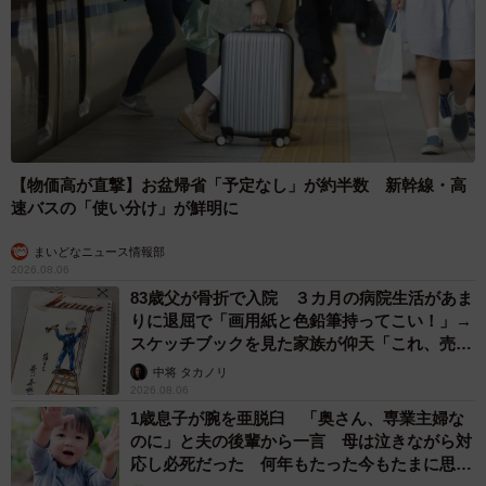
る。
◇ ◇
ＹｏｕＴｕｂｅチャンネル「あすかさんち。」では、猫ち
ゃんたちとの生活や、こよなく愛するゲーム、お酒、ライ
【物価高が直撃】お盆帰省「予定なし」が約半数 新幹線・高
フなど、貴島のプライベートな素顔が満載。「あすかさん
速バスの「使い分け」が鮮明に
ち。」で検索！
まいどなニュース情報部
2026.08.06
83歳父が骨折で入院 ３カ月の病院生活があま
りに退屈で「画用紙と色鉛筆持ってこい！」→
スケッチブックを見た家族が仰天「これ、売れ
ますよ…」
中将 タカノリ
2026.08.06
1歳息子が腕を亜脱臼 「奥さん、専業主婦な
のに」と夫の後輩から一言 母は泣きながら対
応し必死だった 何年もたった今もたまに思い