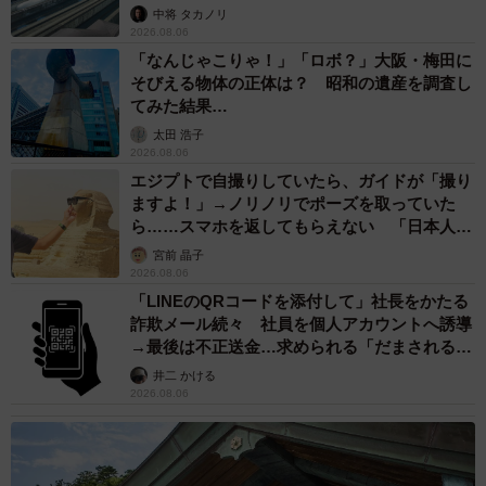
係が反響
中将 タカノリ
2026.08.06
「なんじゃこりゃ！」「ロボ？」大阪・梅田に
そびえる物体の正体は？ 昭和の遺産を調査し
てみた結果…
太田 浩子
2026.08.06
エジプトで自撮りしていたら、ガイドが「撮り
ますよ！」→ノリノリでポーズを取っていた
ら……スマホを返してもらえない 「日本人は
カモ代表かも」「私は6時間で3万円払った」
宮前 晶子
2026.08.06
「LINEのQRコードを添付して」社長をかたる
詐欺メール続々 社員を個人アカウントへ誘導
→最後は不正送金…求められる「だまされる前
提」の対策
井二 かける
2026.08.06