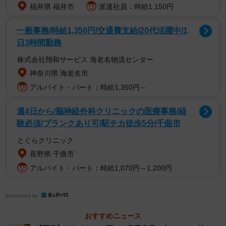
福井県 福井市
派遣社員：時給1,150円
一般事務/時給1,350円/交通費支給/20代活躍中/1
日3時間勤務
株式会社翔和サービス 海老名物流センター
神奈川県 海老名市
アルバイト・パート：時給1,350円～
2/6
週4日から/脳神経外科クリニックの医療事務/経
どこでも一緒にゃ
験必須/ブランクあり可/駅チカ徒歩5分/千曲市
とぐらクリニック
長野県 千曲市
アルバイト・パート：時給1,070円～1,200円
Sponsored by
おすすめニュース