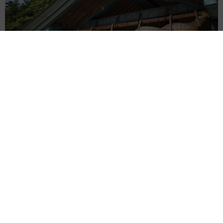
重みも歴史もズッシリ…出雲大社の日本最大級「大しめ縄」が8
年ぶり掛けかえ 伝統の「大撚り合わせ」が28万回超再生「ほ
んとに圧巻」
まいどなニュース調査部
2026.08.06
「これ全部長野県」海外のような絶景ショット
に感動と反響「離れてからいいところだったん
だって気づいた」
行橋 友
2026.08.06
「ミステリーの女王」と呼ばれた作家の娘は
「2時間サスペンスの女王」 聞いていたのと
違う血液型に「私は誰の子なの？」【徹子の部