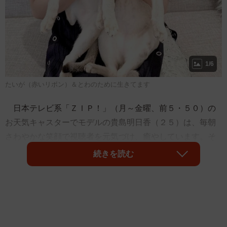
1/6
たいが（赤いリボン）＆とわのために生きてます
日本テレビ系「ＺＩＰ！」（月～金曜、前５・５０）の
お天気キャスターでモデルの貴島明日香（２５）は、毎朝
さわやかな笑顔で視聴者を元気づけ、癒やしています。そ
んな「天気予報の女神」がおうちで癒やされているのは、
続きを読む
シンガプーラのたいがクン（オス・１歳８カ月）と、とわ
クン（オス・１歳６カ月）。「にゃんず（猫たち）のため
に生きている」という貴島の幸せなにゃんこ生活とは－。