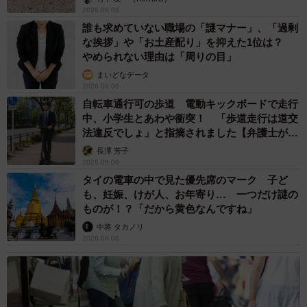
2026.08.06
【特技】たいがは何にも動じないこと、とわは骨がないん
誰も求めていない職場の「謎マナー」、「過剰
じゃないかってくらいよく伸びる。あと、寝相がすごい悪
な挨拶」や「お土産配り」を抑えた1位は？
くて、変な寝相の写真がツイッターでバズりました。
やめられない理由は「周りの目」
【好きな食べ物】たまにあげるちゅ～るは２匹ともがっつ
まいどなデータ
2026.08.06
いてきます。
自転車通行可の歩道 電動キックボードで走行
【好きな場所】椅子の下の床か電気毛布の上。とわは寝室
中、小学生とあわや衝突！ 「歩道走行は道交
も。
法違反でしょ」と指摘されました【弁護士が解
説】
長澤 芳子
2026.08.06
◇ ◇
タイの電車の中で見た優先席のマーク 子ど
も、妊娠、けが人、お年寄り… 一つだけ謎の
◆貴島明日香（きじま・あすか） １９９６年２月１５日
ものが！？「だから黄色なんですね」
生まれ、兵庫県出身。日本テレビ系「ＺＩＰ！」お天気キ
中将 タカノリ
2026.08.06
ャスター。「ｎｏｎ－ｎｏ」で専属モデルを務めるなど、
モデル、女優としても活躍。近年はＹｏｕＴｕｂｅチャン
ネル「あすかさんち。」や、ＯＰＥＮＲＥＣ．ｔｖ「貴島
明日香のげーむちゃんねる」などで活動の幅を広げてい