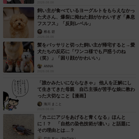
2026.08.06
飼い主が食べているヨーグルトをもらえなかっ
た犬さん、爆裂に拗ねた顔がかわいすぎ「鼻息
フスフス」「反則レベル」
椎名 碧
2026.08.06
髪をバッサリと切った飼い主が帰宅すると→愛
犬たちの反応に「ワンコ様でも戸惑うのね
（笑）」「困り顔がかわいい」
ANNA
6/6
2026.08.06
洗濯日和ニャ
「誰かみたいにならなきゃ」 他人を正解にし
て生きてきた母親 自己主張が苦手な娘に教わ
った大切なこと【漫画】
◇ ◇
海川 まこと
2026.08.06
◆たいが＆とわメモ
「カニにアジをあげると青くなる」ほんと
に！？ 「自然の染色技術が凄い」と話題に
【性格】たいがはおっとりのんびり。とわは自由奔放で天
その理由とは…？
真爛漫。
竹中 友一（RinToris）