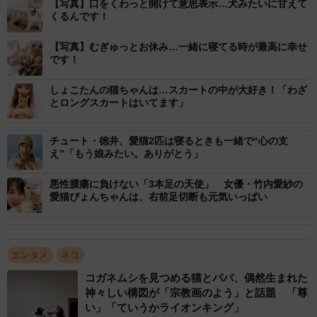
【写真】口をくわっと開けて意思表示…犬みたいに甘えて
くるんです！
【写真】むぎゅっとお休み…一緒に寝てる時が最高に幸せ
です！
3/6
しょこたんの猫ちゃんは…スカートの中が大好き！「わざ
とロングスカートはいてます」
近つくにゃ！
チュート・徳井、愛猫2匹は寝るときも一緒で“心の支
「たいが」と「とわ」とは２０１９年の７月と１０月か
え”「もう娘みたい。ありがとう」
ら一緒に暮らしています。「自分以外で愛情を注げるもの
悪性腫瘍に負けない「3本足の天使」 女優・竹内愛紗の
があればいいな」と思いお迎えしました。犬や猫を飼った
愛猫ぴょんちゃんは、右前足切断も元気いっぱい
ことがなかったし１人暮らしで不安もありましたが、猫の
ことをいっぱい勉強して。
エンタメ
ネコ
お世話が大変かなと思っていたのですが、手がかからな
コガネムシを見つめる猫とパパ、偶然生まれた
くてビックリ。シンガプーラだからかもしれませんが、犬
神々しい構図が「宗教画のよう」と話題 「尊
みたいな感じで甘えてくれるのでめちゃめちゃ可愛い。今
い」「ていうかライオンキング」