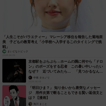
いて本当に助けられました。１人でいると考え込んじゃっ
たりするけれど、猫って自由で自分らしく生きてるので、
それを見て「私も自由でいいんだな」って。真面目すぎて
生きづらい部分があったんですが、猫を飼い始めて「自分
らしく生きよう」と思えたんです。
「人生こそがバラエティー」 マレーシア移住を報告した菊地亜
髪の毛を食べられたり、ＹｏｕＴｕｂｅやゲーム配信の
美 子どもの教育考え「小学校へ入学するこのタイミングで挑
戦」
時にじゃれて「あー」って時もありますけど、それもまた
まいどなトピック
よし。とにかく猫は最高です！
2026.08.06
京都駅をぶらぶら→ホームの隅に何やら「ドロ
ン」のポーズをする忍者 この暑い中いったい
なぜ？ 近づいてみたら… 「見つかるなんて
未熟」
中将 タカノリ
2026.08.06
「明日ひま？」 知り合いから唐突なメッセー
ジ 用件次第で断ることもできる賢い返信文と
は？【漫画】
海川 まこと