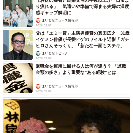
【お盆の帰省】既婚女性の半数以上が「日常よ
り疲れる」 気遣いや準備で深まる夫婦の温度
感ギャップ鮮明に
まいどなニュース情報部
2026.08.07
父は「エミー賞」主演男優賞の真田広之 31歳
イケメン俳優が長髪ヒゲのワイルド近影「ガチ
ヒロさんそっくり」「新たな一面もステキ」
まいどなトピック
2026.08.07
退職金を運用に回せる人は何が違う？ 「退職
金額の多さ」より重要な“ある経験”とは
まいどなニュース情報部
2026.08.07