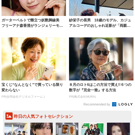
ガーターベルトで際立つ妖艶脚線美
紗栄子の長男 18歳のモデル、カジュ
フリーアナ森香澄がランジェリーモデ
アルコーデのおしゃれ近影が「両親の
ルに ｢PE...
いいとこ取...
宝くじ“なんとなく”で買っている限り
８月のロト6はこの方法で買え!!６つの
変わらない
数字が『完全一致』する方法
PR(合同会社デジタルファーム )
PR(株式会社MURA)
Recommended by
昨日の人気フォトセレクション