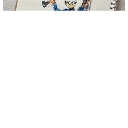
83歳父が骨折で入院 ３カ月の病院生活があまりに退屈で「画
用紙と色鉛筆持ってこい！」→スケッチブックを見た家族が仰
天「これ、売れますよ…」
中将 タカノリ
2026.08.06
1歳息子が腕を亜脱臼 「奥さん、専業主婦な
のに」と夫の後輩から一言 母は泣きながら対
応し必死だった 何年もたった今もたまに思い
出し…
山岡 もと子
2026.08.06
子どもの学校外の学習時間が11年で2割減少
「家庭学習0分層」が約半数に達する深刻な実
態と広がる学習格差
まいどなニュース情報部