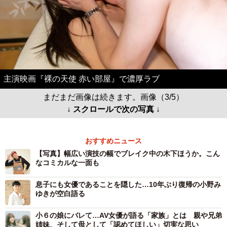
主演映画『裸の天使 赤い部屋』で濃厚ラブ
まだまだ画像は続きます。画像（3/5）
↓ スクロールで次の写真 ↓
おすすめニュース
【写真】幅広い演技の幅でブレイク中の木下ほうか。こん
なコミカルな一面も
息子にも女優であることを隠した…10年ぶり復帰の小野み
ゆきが空白語る
小６の娘にバレて…AV女優が語る「家族」とは 親や兄弟
姉妹、そして母として「認めてほしい」切実な思い