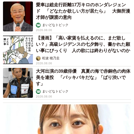
愛車は総走行距離17万キロのホンダレジェン
ド 「どなたか欲しい方が居たら」 大御所漫
才師が譲渡の意向
まいどなトピック
2026.08.06
【漫画】「高い家賃を払えるのに、まだ欲し
い？」高級レジデンスの七夕飾り、書かれた願
い事にびっくり 人の欲には終わりがないのか
松波 穂乃圭
2026.08.06
大河出演の39歳俳優 真夏の海で赤銅色の肉体
美を連投 「バッキバキだな」「ばり渋いで
す」
まいどなトピック
2026.08.06