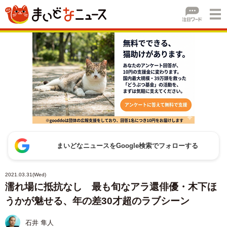
まいどなニュースをGoogle検索でフォローする
2021.03.31(Wed)
濡れ場に抵抗なし 最も旬なアラ還俳優・木下ほ
うかが魅せる、年の差30才超のラブシーン
石井 隼人