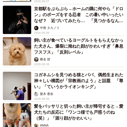
2026.08.07
京都駅をぶらぶら→ホームの隅に何やら「ドロ
ン」のポーズをする忍者 この暑い中いったい
なぜ？ 近づいてみたら… 「見つかるなんて
未熟」
中将 タカノリ
2026.08.06
飼い主が食べているヨーグルトをもらえなかっ
た犬さん、爆裂に拗ねた顔がかわいすぎ「鼻息
フスフス」「反則レベル」
椎名 碧
2026.08.06
コガネムシを見つめる猫とパパ、偶然生まれた
神々しい構図が「宗教画のよう」と話題 「尊
い」「ていうかライオンキング」
梨木 香奈
2026.08.06
髪をバッサリと切った飼い主が帰宅すると→愛
犬たちの反応に「ワンコ様でも戸惑うのね
（笑）」「困り顔がかわいい」
ANNA