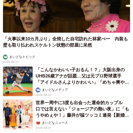
「火事以来10カ月ぶり」全焼した自宅訪れた林家ぺー 内装も
壁も取り払われスケルトン状態の部屋に呆然
まいどなトピック
2026.08.07
「こんなかわいい子おるん！？」大阪出身の
UHB26歳アナが話題…父は元プロ野球選手
「アイドルさんよりかわいい」「めちゃ爽や
か」
まいどなメディア
2026.08.07
世界一周中に3度も出会った運命的カップル
口では言えない「ジョージアの熱い夜」に「も
うやめぇや！」藤井が猛ツッコミ連発【新婚さ
ん】
まいどなニュース
2026.08.07