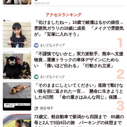
2026.08.06
アクセスランキング
「化けましたね～」10歳で綾瀬はるかの娘役→
雰囲気ガラリの18歳に成長 「メイクで雰囲気
が」「宝塚に入れそう」
まいどなメディア
「不謹慎でないかと」実力派歌手、熊本へ支援
物資…運搬トラックの車体デザインにためら
い 「痛いほど伝わる」「行動され立派」
まいどなトピック
「そのままにしといてください」道路で動けな
い猫を前に返された一言… 懸命に生きようと
した4日間 「命の重さはみんな同じ」保護団
体代表の訴え
渡辺 晴子
72歳父、軽自動車で新潟から四国まで 65歳の
母と2人で3泊4日の旅 パーキングの休憩まで