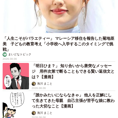
「人生こそがバラエティー」 マレーシア移住を報告した菊地亜
美 子どもの教育考え「小学校へ入学するこのタイミングで挑
戦」
まいどなトピック
2026.08.06
「明日ひま？」 知り合いから唐突なメッセー
ジ 用件次第で断ることもできる賢い返信文と
は？【漫画】
海川 まこと
2026.08.06
「誰かみたいにならなきゃ」 他人を正解にし
て生きてきた母親 自己主張が苦手な娘に教わ
った大切なこと【漫画】
海川 まこと
2026.08.06