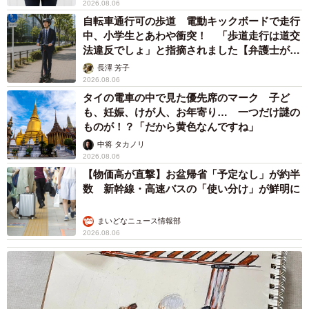
2026.08.06
自転車通行可の歩道 電動キックボードで走行
中、小学生とあわや衝突！ 「歩道走行は道交
法違反でしょ」と指摘されました【弁護士が解
説】
長澤 芳子
2026.08.06
タイの電車の中で見た優先席のマーク 子ど
も、妊娠、けが人、お年寄り… 一つだけ謎の
ものが！？「だから黄色なんですね」
中将 タカノリ
2026.08.06
【物価高が直撃】お盆帰省「予定なし」が約半
数 新幹線・高速バスの「使い分け」が鮮明に
まいどなニュース情報部
2026.08.06