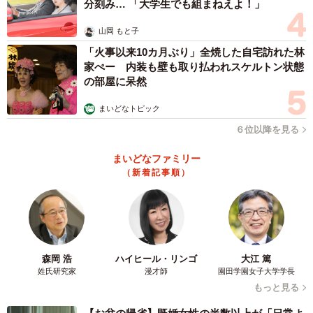
分刻み… 「大学生でも組まねえよ！」
山岡 もと子
「火事以来10カ月ぶり」全焼した自宅訪れた林
家ぺー 内装も壁も取り払われスケルトン状態
の部屋に呆然
まいどなトピック
６位以降を見る
まいどなファミリー
（新着記事順）
森岡 浩
ハイヒール・リンゴ
大江 篤
姓氏研究家
漫才師
園田学園女子大学学長
もっと見る