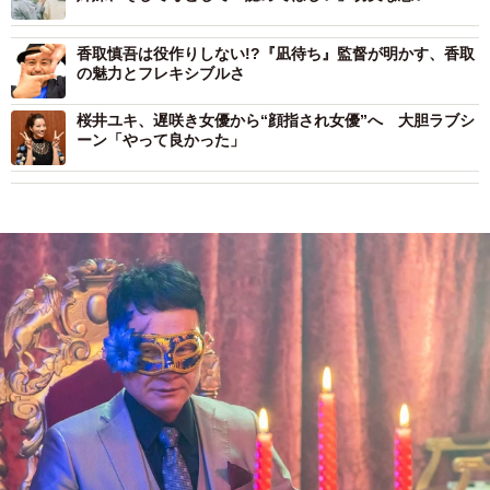
香取慎吾は役作りしない!?『凪待ち』監督が明かす、香取
の魅力とフレキシブルさ
桜井ユキ、遅咲き女優から“顔指され女優”へ 大胆ラブシ
ーン「やって良かった」