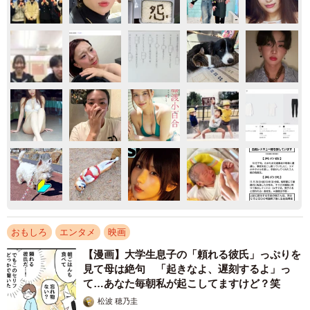
おもしろ
エンタメ
映画
【漫画】大学生息子の「頼れる彼氏」っぷりを
見て母は絶句 「起きなよ、遅刻するよ」っ
て…あなた毎朝私が起こしてますけど？笑
松波 穂乃圭