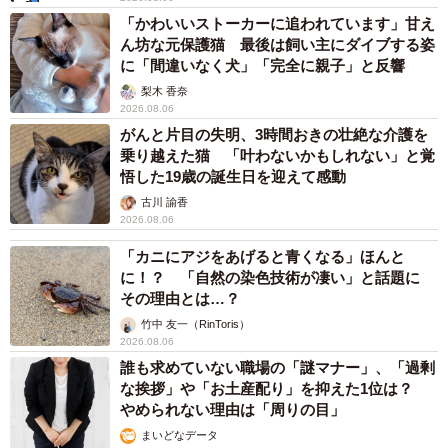
「かわいいストーカーに追われています」甘え
ん坊な元保護猫 最後は飼い主にダイブする姿
に「間違いなく犬」「完全に親子」と反響
梨木 香奈
2026.08.06
がんと片目の失明、3時間おきの壮絶な介護を
乗り越えた猫 「叶わないかもしれない」と覚
悟した19歳の誕生日を迎えて感動
古川 諭香
2026.08.06
「カニにアジをあげると青くなる」ほんと
に！？ 「自然の染色技術が凄い」と話題に
その理由とは…？
竹中 友一（RinToris）
2026.08.06
誰も求めていない職場の「謎マナー」、「過剰
な挨拶」や「お土産配り」を抑えた1位は？
やめられない理由は「周りの目」
まいどなデータ