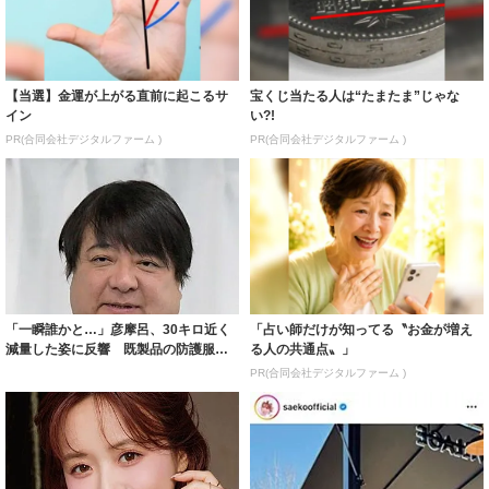
【当選】金運が上がる直前に起こるサ
宝くじ当たる人は“たまたま”じゃな
イン
い?!
PR(合同会社デジタルファーム )
PR(合同会社デジタルファーム )
「一瞬誰かと…」彦摩呂、30キロ近く
「占い師だけが知ってる〝お金が増え
減量した姿に反響 既製品の防護服が
る人の共通点〟」
着られると...
PR(合同会社デジタルファーム )