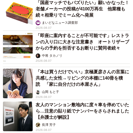
「国産マッチでもバズりたい」願いかなった！
老舗メーカーの投稿が4100万再生 他業種も
続々相乗りでミーム化へ発展
まいどなニュース調査部
2026.08.07
「即座に案内することが不可能です」レストラ
ンの入り口に大きな注意書き オートリザーブ
からの予約を拒否するお断りに賛同者続々
中将 タカノリ
2026.08.07
「本は買うだけでいい」京極夏彦さんの言葉に
共感した女性→リビングの本棚に140冊を積
読 「家に自分だけの本屋さん」
山岡 もと子
2026.08.07
友人のマンション敷地内に度々車を停めていた
ら…注意の貼り紙でナンバーをさらされました
【弁護士が解説】
長澤 芳子
2026.08.07