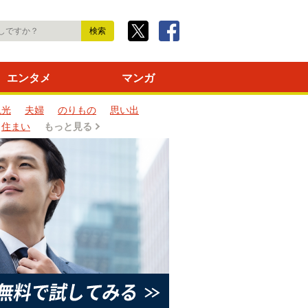
エンタメ
マンガ
観光
夫婦
のりもの
思い出
住まい
もっと見る