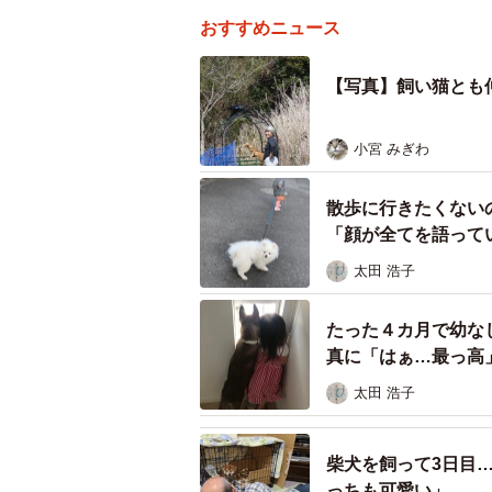
おすすめニュース
【写真】飼い猫とも
小宮 みぎわ
散歩に行きたくない
「顔が全てを語って
太田 浩子
たった４カ月で幼な
真に「はぁ…最っ高
太田 浩子
柴犬を飼って3日目
っちも可愛い」