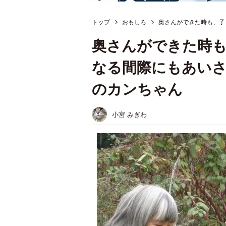
トップ
おもしろ
奥さんができた時も、子
奥さんができた時
なる間際にもあい
のカンちゃん
小宮 みぎわ