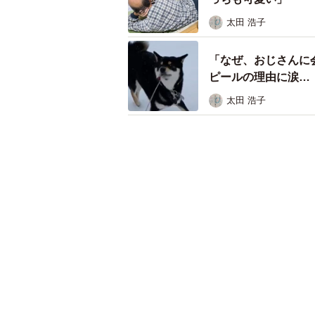
太田 浩子
「なぜ、おじさんに
ピールの理由に涙…
太田 浩子