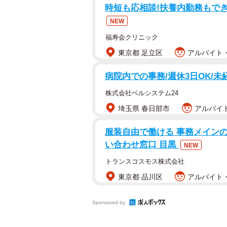
時短も応相談!扶養内勤務もでき
NEW
福寿会クリニック
東京都 足立区
アルバイト・
病院内での事務/週休3日OK/未
株式会社ベルシステム24
埼玉県 春日部市
アルバイト
服装自由で働ける 事務メイン
い合わせ窓口 目黒
NEW
トランスコスモス株式会社
東京都 品川区
アルバイト・
Sponsored by