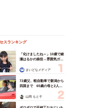
セスランキング
「化けましたね～」10歳で綾
瀬はるかの娘役→雰囲気ガラ
リの18歳に成長 「メイクで
雰囲気が」「宝塚に入れそ
まいどなメディア
う」
72歳父、軽自動車で新潟から
四国まで 65歳の母と2人で
3泊4日の旅 パーキングの休
憩まで分刻み… 「大学生で
山岡 もと子
も組まねえよ！」
ボロボロで不細工なおじいち