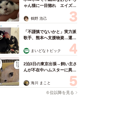
ゃん猫に一目惚れ エイズだ
し手がかかるけど…おうちで
暮らすと「おじ猫」だって可
鶴野 浩己
愛くなったよ！
「不謹慎でないかと」実力派
歌手、熊本へ支援物資…運搬
トラックの車体デザインにた
めらい 「痛いほど伝わる」
まいどなトピック
「行動され立派」
2泊3日の東京出張→飼い主さ
んが不在中ハムスターに異
変 眉間にできた深いしわ、
「急に老けた？」【漫画】
海川 まこと
６位以降を見る