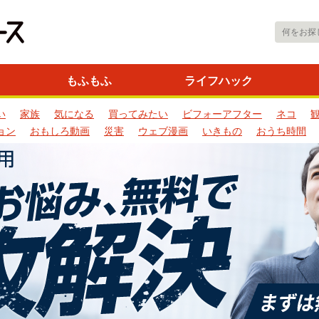
もふもふ
ライフハック
い
家族
気になる
買ってみたい
ビフォーアフター
ネコ
ョン
おもしろ動画
災害
ウェブ漫画
いきもの
おうち時間