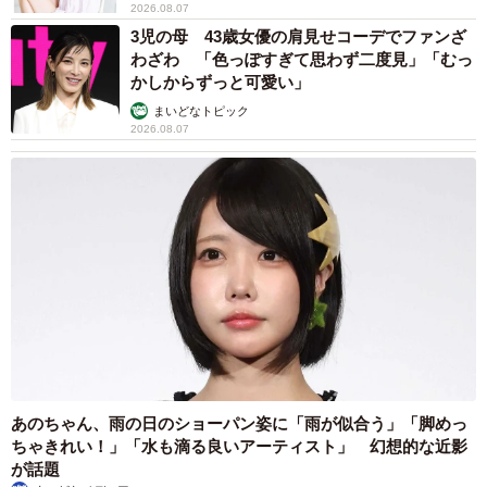
2026.08.07
洞に籠もって出産するという野生下と似た環境に？
3児の母 43歳女優の肩見せコーデでファンざ
わざわ 「色っぽすぎて思わず二度見」「むっ
「コンクリート造りの部屋の中に3㎡くらいの小さな木造の
かしからずっと可愛い」
産室を2つ造り、防音材も張り付けています。中は外気温よ
まいどなトピック
2026.08.07
り少し暖かいぐらいで、今はユキが中にいる分、さらに暖
かいと思います。冬眠しないとされるホッキョクグマです
が、出産時のメスは長ければ半年間、絶食状態で子どもを
育てます」
あのちゃん、雨の日のショーパン姿に「雨が似合う」「脚めっ
ちゃきれい！」「水も滴る良いアーティスト」 幻想的な近影
が話題