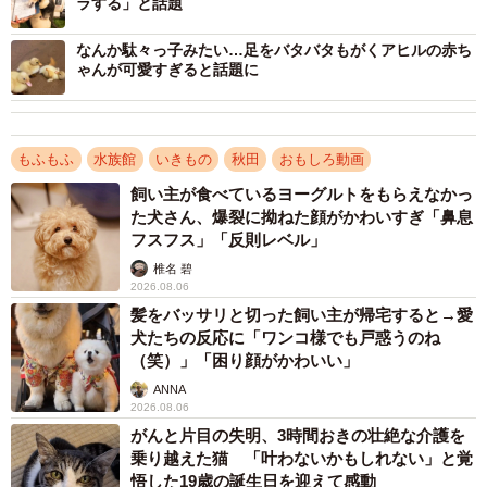
ラする」と話題
そして、飼育下での出産例が多い時期も過ぎて職員もや
きもきしていた12月26日、ついに出産が確認されました。
なんか駄々っ子みたい…足をバタバタもがくアヒルの赤ち
が、その喜びを伝えるはずの動画には「生後48時間以内の
ゃんが可愛すぎると話題に
死亡例がとても多い」との説明が…。3日後にようやく「こ
こまで生存できているので、ある程度授乳はできている。
もふもふ
水族館
いきもの
秋田
おもしろ動画
少しほっとした」との飼育員コメントが入り、インターネ
ットで画面越しに見守る人たちもひと安心。以来、母子の
飼い主が食べているヨーグルトをもらえなかっ
た犬さん、爆裂に拗ねた顔がかわいすぎ「鼻息
ありのままの姿を日々公開する同館の思い、親子の様子を
フスフス」「反則レベル」
飼育員の田口清太朗さんに聞きました。
椎名 碧
2026.08.06
最初は気付かず…ビデオで「鳴き声がする！」
髪をバッサリと切った飼い主が帰宅すると→愛
「産んでる！」
犬たちの反応に「ワンコ様でも戸惑うのね
（笑）」「困り顔がかわいい」
－おめでとうございます！もう正直諦めかけていました。
ANNA
出産確認の状況は？
2026.08.06
がんと片目の失明、3時間おきの壮絶な介護を
乗り越えた猫 「叶わないかもしれない」と覚
「実は朝、映像を見た時には出産に気付かなかったんで
悟した19歳の誕生日を迎えて感動