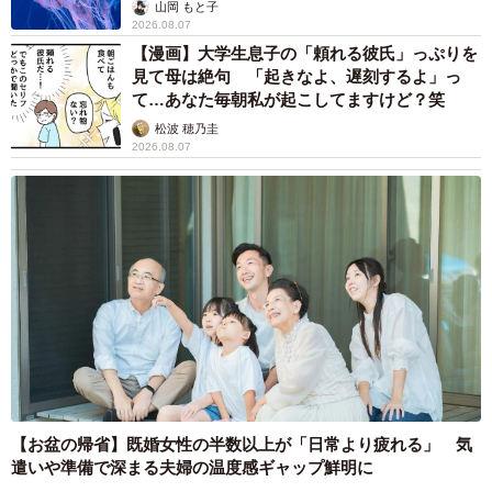
ごい」
ユキは姫路での出産経験を含めると今回が3度目ですが、
山岡 もと子
2026.08.07
赤ちゃんが無事に成長しているのは初めて。寝床を整える
【漫画】大学生息子の「頼れる彼氏」っぷりを
ためのチップ掘りが豪快で赤ちゃんが一瞬埋まる様子に
見て母は絶句 「起きなよ、遅刻するよ」っ
は、動画のコメント欄も大爆笑。この一件以来「大雑
て…あなた毎朝私が起こしてますけど？笑
把？」とも言われていますが、赤ちゃんが眠るとぐっすり
松波 穂乃圭
2026.08.07
眠り、巨体で押しつぶさないよう器用に寝返りを打ち、赤
ちゃんがぐずると鼻先を寄せて優しく舐めて落ち着かせま
す。その姿は真っ暗なはずなのに後光が差して見えるほ
ど。赤ちゃんは生後35日で目が開いたことが確認され、同
時に懸命に立ち上がろうとするなど、活発さが日に日に増
しています。
【お盆の帰省】既婚女性の半数以上が「日常より疲れる」 気
遣いや準備で深まる夫婦の温度感ギャップ鮮明に