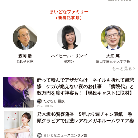
まいどなファミリー
（新着記事順）
4/10
出産を伝える動画冒頭は真っ黒いものを咥えたユキの姿。「おめでと
う」「無事に育って」と祈るコメントが連なりました＝男鹿水族館ＧＡ
Ｏの公式動画よりキャプチャ
森岡 浩
ハイヒール・リンゴ
大江 篤
姓氏研究家
漫才師
園田学園女子大学学長
－生まれたての赤ちゃんの生存率はとても低い、とありま
もっと見る
した
酔って転んでアザだらけ ネイルも折れて超悲
惨 ケガが絶えない夜のお仕事 「病院代」と
「はい。国内の園館でこれまで生まれたホッキョクグマは
数万円を渡す神客も！【現役キャストに取材】
173頭。そのうち、半年以上生存したのは29頭だけなんで
たかなし 亜妖
2026.08.07
す」
乃木坂46賀喜遥香 5年ぶり週チャン表紙 巻
頭グラビアでは激レアなメガネルームウエア姿
11月中旬から絶食状態で出産・子育て…
－ホッキョクグマの大きさの割に狭い部屋に見えます。雪
まいどなニュースエンタメ部