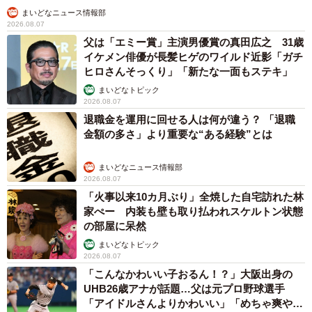
まいどなニュース情報部
2026.08.07
父は「エミー賞」主演男優賞の真田広之 31歳
イケメン俳優が長髪ヒゲのワイルド近影「ガチ
7/10
ヒロさんそっくり」「新たな一面もステキ」
生後18日。チップを掘り寝床を好みの形に整える母。赤ちゃん埋まりそ
まいどなトピック
2026.08.07
うでコメント欄大爆笑、「ユキ大雑把」認定されました＝男鹿水族館Ｇ
ＡＯの公式動画よりキャプチャ
退職金を運用に回せる人は何が違う？ 「退職
金額の多さ」より重要な“ある経験”とは
まいどなニュース情報部
2026.08.07
「火事以来10カ月ぶり」全焼した自宅訪れた林
家ぺー 内装も壁も取り払われスケルトン状態
の部屋に呆然
まいどなトピック
2026.08.07
「こんなかわいい子おるん！？」大阪出身の
UHB26歳アナが話題…父は元プロ野球選手
8/10
「アイドルさんよりかわいい」「めちゃ爽や