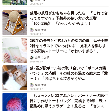
ちんまりと体重測定の台に収まるユキ。11月のお籠り開始時は306キロ。
2026.08.07
半年で約90キロも増やして出産を待ちました（2020年11月16日、男鹿水
猫用の爪研ぎおもちゃを買ったら…「これで合
族館GAO提供）
ってますか？」予想外の使い方が大反響
「100点満点」「かわいいからよし！」
－ユキも11月中旬からずっと絶食しているんですよね。
梨木 香奈
2026.08.07
「水分以外は何も食べず、赤ちゃんに母乳を与えていま
2歳半の長男と生後2カ月の次男の母 母子手帳
す。ユキは春先からずっと食欲があったのでエサを増やし
2冊をイラストでいっぱいに 見る人を楽しま
せる家族ストーリーに「かわいすぎる！」
体重は５月下旬に218キロ、お籠り直前の11月には306キロ
山岡 もと子
と順調に増えました。今は飼育員も全くバックヤードには
2026.08.07
近付きませんが、様子を見ながら２月中にはエサやりに行
猫2匹が段ボール箱の取り合いで「ポコスカ猫
くと思います。赤ちゃんは生後約２カ月で歩き始め、歩い
パンチ」の応酬 その後の心温まる結末に「愛
～！」「おばちゃん泣きそうや…」
てから10日もすると走るようになり、自分で産室から出る
梨木 香奈
ようになります」
2026.08.07
「ちょっとババロアみたい」パートナーの誕生
◇ ◇
日に手作りトートバッグ 完成まで1年 淡い
藍染めに漂うクラゲ よく見ると…「センスす