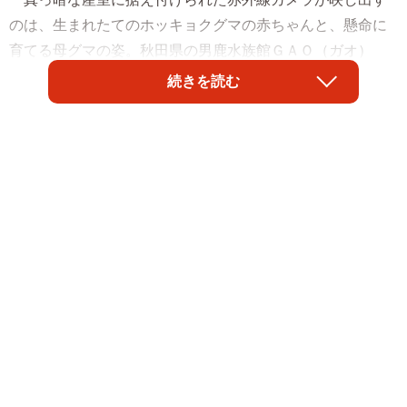
のは、生まれたてのホッキョクグマの赤ちゃんと、懸命に
育てる母グマの姿。秋田県の男鹿水族館ＧＡＯ（ガオ）
が、音も光も、人の出入りも一切遮断された中でのホッキ
続きを読む
ョクグマの子育て動画を毎日のように配信し、「かわいす
ぎ！」「これ赤ちゃんの声？？」「お母さん大雑把…です
か」…と注目を集めています。