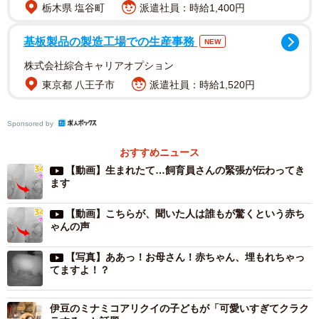
栃木県 塩谷町
派遣社員：時給1,400円
基板製品の製造工場での生産事務
NEW
株式会社綜合キャリアオプション
東京都 八王子市
派遣社員：時給1,520円
Sponsored by
おすすめニュース
3/10
【動画】生まれたて…飼育員さんの緊張が伝わってき
国内最大級の巨体自慢の豪太。同居中は相手の行動を尊重する紳士的な
ます
イケグマだそう（2020年９月４日、男鹿水族館GAO提供）
【動画】こちらが、聞いた人は誰もが驚くという赤ち
ゃんの声
出産したのは、2019年に兵庫県の姫路市立動物園から“お
嫁入り”したユキ（21歳）。“前妻”を亡くしたオスの豪太
【写真】ああっ！お母さん！赤ちゃん、埋もれちゃっ
（17歳）と繁殖期を順調に過ごし昨秋から妊娠・出産を想
てますよ！？
定して産室におこもりしていました。
伊豆のミナミコアリクイの子どもが「可愛いすぎてクラク