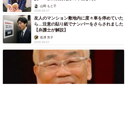
山岡 もと子
2026.08.07
友人のマンション敷地内に度々車を停めていた
ら…注意の貼り紙でナンバーをさらされました
【弁護士が解説】
長澤 芳子
2026.08.07
これが赤ちゃんの声？？
今シーズン、国内では、大阪の天王寺動物園でも2020年
11月に誕生したホッキョクグマの赤ちゃんが、１頭、元気
に成長しています。どちらも性別が分かるのはこれから。
公開時期も気になるところですが、「赤ちゃんが元気に成
長し、親子で展示場に出てきてくれるよう皆さんぜひ祈っ
ていてください！」とＧＡＯの田口さん。公開されるころ
にはコロナ禍が収束し、どちらの子グマも生で見放題にな
愛車は総走行距離17万キロのホンダレジェンド 「どなたか欲
りますように…祈ります‼
しい方が居たら」 大御所漫才師が譲渡の意向