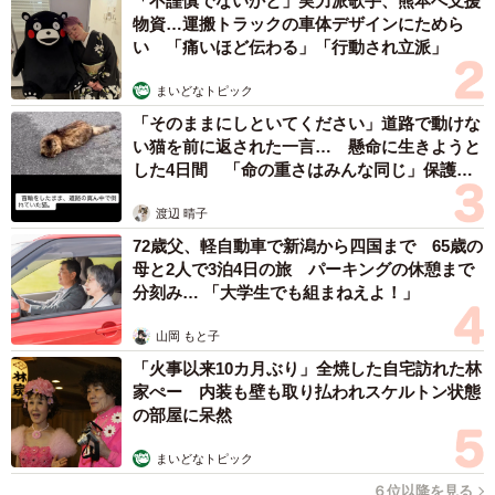
「不謹慎でないかと」実力派歌手、熊本へ支援
物資…運搬トラックの車体デザインにためら
「産室外の、カメラに映らない場所で出産したようです。
い 「痛いほど伝わる」「行動され立派」
録画映像での確認だったので担当者は、『今、生きている
まいどなトピック
のか』『ユキは子育てしているのか』と、喜びよりも心配
「そのままにしといてください」道路で動けな
のほうが先で、鳥肌が立ち、冷や汗が出たそうです」
い猫を前に返された一言… 懸命に生きようと
した4日間 「命の重さはみんな同じ」保護団
体代表の訴え
－赤ちゃんの大きさは？
渡辺 晴子
72歳父、軽自動車で新潟から四国まで 65歳の
「ホッキョクグマの誕生時の大きさは平均で約30センチ、
母と2人で3泊4日の旅 パーキングの休憩まで
体重は500～800グラムだとされていて、この赤ちゃんもそ
分刻み… 「大学生でも組まねえよ！」
れくらいかと。まだ測れないので映像からの推測です」
山岡 もと子
「火事以来10カ月ぶり」全焼した自宅訪れた林
家ぺー 内装も壁も取り払われスケルトン状態
の部屋に呆然
まいどなトピック
６位以降を見る