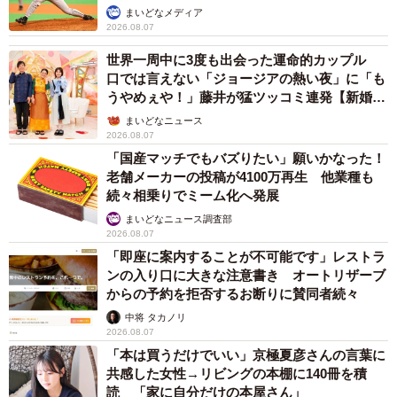
生後18日。ふかふかベッドで眠りこける赤ちゃん。育てるのも育つのも
か」
まいどなメディア
一生懸命＝男鹿水族館ＧＡＯの公式動画よりキャプチャ
2026.08.07
世界一周中に3度も出会った運命的カップル
モーター音？いいえ赤ちゃんの「笹鳴き」です
口では言えない「ジョージアの熱い夜」に「も
同館はこれまでもペンギンやアザラシの赤ちゃん成長動
うやめぇや！」藤井が猛ツッコミ連発【新婚さ
ん】
画も配信しており「生物によって成長や子育て方法なども
まいどなニュース
2026.08.07
違い、どれも不思議で尊い」と田口さん。コメント欄の疑
「国産マッチでもバズりたい」願いかなった！
問・質問にも注目しているそうで、聴けば誰もが驚く赤ち
老舗メーカーの投稿が4100万再生 他業種も
続々相乗りでミーム化へ発展
ゃん特有の「笹鳴き」と言われる鳴き声を解説する動画も
まいどなニュース調査部
配信。監視カメラ映像は館内モニターでも流れているので
2026.08.07
すが、鳴き声があまりに大きく独特なので、「ほんとに赤
「即座に案内することが不可能です」レストラ
ちゃんが出している声？」「モーター音みたい」と戸惑う
ンの入り口に大きな注意書き オートリザーブ
からの予約を拒否するお断りに賛同者続々
声も聞こえるとか。配信動画をぜひ「音あり」で視聴を。
中将 タカノリ
2026.08.07
「本は買うだけでいい」京極夏彦さんの言葉に
共感した女性→リビングの本棚に140冊を積
読 「家に自分だけの本屋さん」