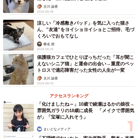
す。あとで夜間の録画を確認した担当者が『鳴き声がす
古川 諭香
る！』と。さらに巻き戻してみると、赤ちゃんをくわえた
2026.08.06
ユキが産室に入ってくる姿が映っていて、『産んでる！』
涼しい「冷感敷きパッド」を気に入った猫さ
と…」
ん、”友達”をヨイショヨイショとご招待、毛づ
くろいでおもてなし
椎名 碧
2026.08.05
保護猫カフェでひとりぼっちだった「耳が聞こ
えないシニア猫」と運命の出会い→重度のペッ
トロスで適応障害だった女性の人生が一変
古川 諭香
2026.08.05
アクセスランキング
「化けましたね～」10歳で綾瀬はるかの娘役→
雰囲気ガラリの18歳に成長 「メイクで雰囲気
が」「宝塚に入れそう」
赤ちゃん誕生を速報する動画
まいどなメディア
－産んだ瞬間は映らず？