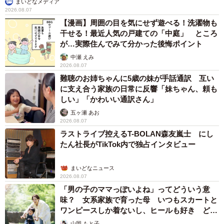
まいどなメディア
2026.08.07
【漫画】周囲の目を気にせず遊べる！洗濯物も
5/10
干せる！最近人気の戸建ての「中庭」 ところ
が…実際住んでみて分かった後悔ポイント
ユキ（左）と豪太の同居初日。いきなりイチャイチャはしませんが悪く
はない雰囲気。ここからすべてが始まったのです（2020年4月6日、男鹿
中瀬 えみ
水族館GAO提供）
2026.08.07
難聴のお姉ちゃんに5歳の妹が手話通訳 互い
に支え合う家族の日常に反響「妹ちゃん、頼も
しい」「かわいい通訳さん」
五ヶ瀬 あお
2026.08.07
ラストライブ控えるT-BOLAN森友嵐士 にし
たん社長がTikTok内で独占インタビュー
まいどなニュース
2026.08.07
「男の子のママっぽいよね」ってどういう意
味？ 女系家族で育った母 いつもスカートと
ワンピースしか着ないし、ヒールも好き どの
6/10
へんが…
山岡 もと子