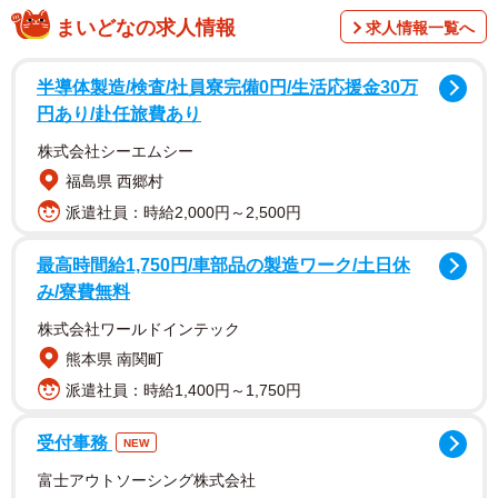
まいどなの求人情報
求人情報一覧へ
半導体製造/検査/社員寮完備0円/生活応援金30万
円あり/赴任旅費あり
株式会社シーエムシー
福島県 西郷村
派遣社員：時給2,000円～2,500円
最高時間給1,750円/車部品の製造ワーク/土日休
み/寮費無料
2/10
株式会社ワールドインテック
熊本県 南関町
ラッコ…ではなくホッキョクグマのユキ。夏の終り、同居シーズンを終
えプカプカのんびり過ごしていました（2020年8月30日、男鹿水族館
派遣社員：時給1,400円～1,750円
GAO提供）
受付事務
NEW
富士アウトソーシング株式会社