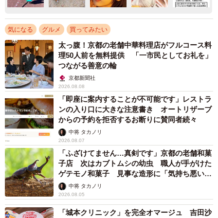
気になる
グルメ
買ってみたい
太っ腹！京都の老舗中華料理店がフルコース料
理50人前を無料提供 「一市民としてお礼を」
つながる善意の輪
京都新聞社
2026.08.08
「即座に案内することが不可能です」レストラ
ンの入り口に大きな注意書き オートリザーブ
からの予約を拒否するお断りに賛同者続々
中将 タカノリ
2026.08.07
「ふざけてません…真剣です」京都の老舗和菓
子店 次はカブトムシの幼虫 職人が手がけた
ゲテモノ和菓子 見事な造形に「気持ち悪いく
らいリアル」
中将 タカノリ
2026.08.05
「城本クリニック」を完全オマージュ 吉田沙