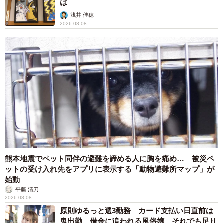
は
浅井 佳穂
2026.08.08
熊本地震でペット同伴の避難を諦める人に胸を痛め… 被災ペ
ットの受け入れ先をアプリに表示する「動物避難所マップ」が
始動
平藤 清刀
2026.08.08
原則ゆるっと週3勤務 カード支払い日直前は
鬼出勤 借金に追われる風俗嬢 それでも足り