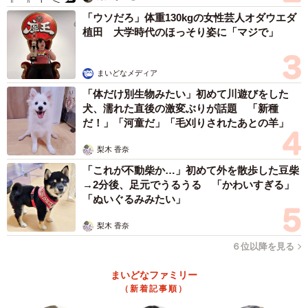
「ウソだろ」体重130kgの女性芸人オダウエダ
植田 大学時代のほっそり姿に「マジで」
まいどなメディア
「体だけ別生物みたい」初めて川遊びをした
犬、濡れた直後の激変ぶりが話題 「新種
だ！」「河童だ」「毛刈りされたあとの羊」
梨木 香奈
「これが不動柴か…」初めて外を散歩した豆柴
→2分後、足元でうるうる 「かわいすぎる」
「ぬいぐるみみたい」
梨木 香奈
６位以降を見る
まいどなファミリー
（新着記事順）