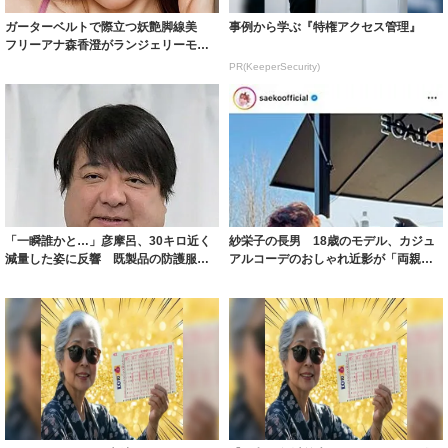
ガーターベルトで際立つ妖艶脚線美
事例から学ぶ『特権アクセス管理』
フリーアナ森香澄がランジェリーモデ
ルに ｢PE...
PR(KeeperSecurity)
「一瞬誰かと…」彦摩呂、30キロ近く
紗栄子の長男 18歳のモデル、カジュ
減量した姿に反響 既製品の防護服が
アルコーデのおしゃれ近影が「両親の
着られると...
いいとこ取...