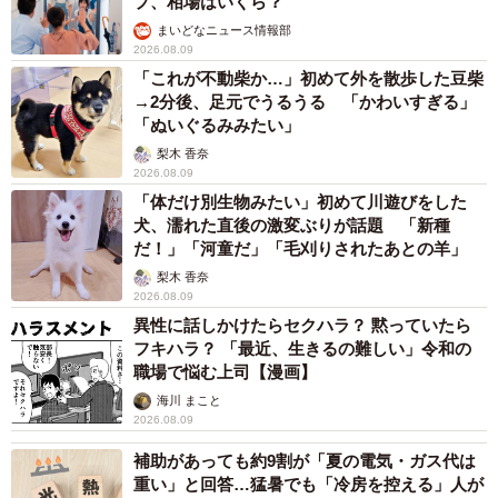
プ、相場はいくら？
まいどなニュース情報部
2026.08.09
「これが不動柴か…」初めて外を散歩した豆柴
→2分後、足元でうるうる 「かわいすぎる」
「ぬいぐるみみたい」
梨木 香奈
2026.08.09
「体だけ別生物みたい」初めて川遊びをした
犬、濡れた直後の激変ぶりが話題 「新種
だ！」「河童だ」「毛刈りされたあとの羊」
梨木 香奈
2026.08.09
異性に話しかけたらセクハラ？ 黙っていたら
フキハラ？ 「最近、生きるの難しい」令和の
職場で悩む上司【漫画】
海川 まこと
2026.08.09
補助があっても約9割が「夏の電気・ガス代は
重い」と回答…猛暑でも「冷房を控える」人が