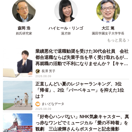
森岡 浩
ハイヒール・リンゴ
大江 篤
姓氏研究家
漫才師
園田学園女子大学学長
もっと見る
業績悪化で退職勧奨を受けた30代会社員 会社
都合退職ならば失業手当を早く受け取れるが…
再就職の活動で不利になりませんか？【キャリ
アカウンセラーが解説】
長澤 芳子
2026.08.09
正直しんどい夏のレジャーランキング、3位
「帰省」、2位「バーベキュー」を抑えた1位
は？
まいどなデータ
2026.08.09
「好奇心ハンパない」NHK気象キャスター、真
っ赤なワンピでミュージカル「愛の不時着」を
観劇 三山凌輝さんらポスターと記念撮影