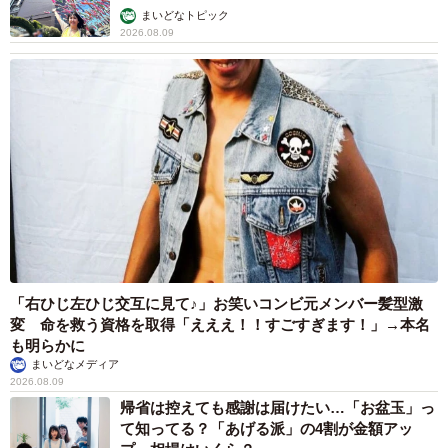
まいどなトピック
2026.08.09
「右ひじ左ひじ交互に見て♪」お笑いコンビ元メンバー髪型激
変 命を救う資格を取得「えええ！！すごすぎます！」→本名
も明らかに
まいどなメディア
2026.08.09
帰省は控えても感謝は届けたい…「お盆玉」っ
て知ってる？「あげる派」の4割が金額アッ