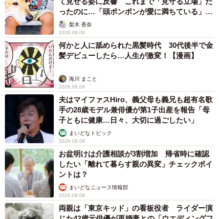
て見せる姿に反響 これまで「見守る立場」だ
ったのに…「頭ポンポンが愛に満ちている」
「尊…」
梨木 香奈
2026.08.08
何かと人に舐められた黒髪時代 30代後半で金
髪デビューしたら…人生が激変！【漫画】
海川 まこと
2026.08.08
夫はマイファスHiro、義父母も義兄も超有名歌
手の28歳モデル兼俳優が第1子出産を報告「母
子ともに健康…日々、大切に過ごしたい」
まいどなトピック
2026.08.08
お盆明けは介護相談が3割増加 帰省時に確認
したい「離れて暮らす親の異変」チェックポイ
ントは？
まいどなニュース情報部
2026.08.08
両親は「東京キッド」の看板役者 ライダー演
じた42歳元俳優が再婚妻との「ウエディングフ