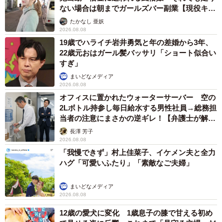
ない場合は朝までガールズバー副業【現役キャ
ストに取材】
たかなし 亜妖
2026.08.08
19歳でハライチ岩井勇気と年の差婚から3年、
22歳元おはガール髪バッサリ「ショート似合い
すぎ」
まいどなメディア
2026.08.08
オフィスに置かれたウォーターサーバー 空の
2Lボトル持参し毎日給水する男性社員→総務担
当者の注意にまさかの逆ギレ！【弁護士が解
説】
長澤 芳子
2026.08.08
「我慢できず」村上佳菜子、イケメン夫と全力
ハグ「可愛いふたり」「素敵なご夫婦」
まいどなメディア
2026.08.08
12歳の愛犬に変化 1歳息子の膝で甘える初め