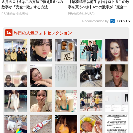
８月のロト6はこの方法で買え!!６つの
【昭和43年以前生まれはロト６この数
数字が『完全一致』する方法
字を買うべき】6つの数字が「完全一
致」する方...
PR(株式会社MURA)
PR(株式会社MURA)
Recommended by
昨日の人気フォトセレクション