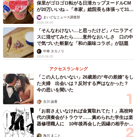
保里がゴロゴロ転がる日清カップヌードルCM
が20万いいね→「本家」総院長も体張って31万
いいね
まいどなニュース調査部
2026.08.05
「そんなわけない…と思ったけど」バニラアイ
スに混ぜてみたら……意外なおいしさ 口の中
で気づいた斬新な「和の薬味コラボ」が話題
中将 タカノリ
2026.08.05
アクセスランキング
「この人しかいない」26歳差の“年の差婚”をし
た夫婦 出会いは？反対する声はなかった？
今の思いを聞いた
古川 諭香
「お前さえいなければ金賞取れてた！」高校時
代の演奏会がトラウマ……責められた学生は楽
器修理職人に 10年後再会した因縁の相手から
思わぬ申し出【漫画】
海川 まこと