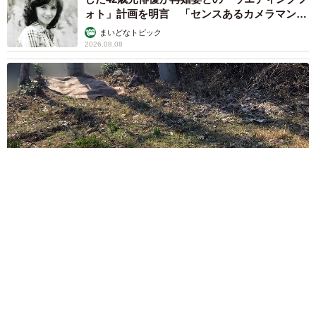
ォト」計画を明言 「センスあるカメラマン求
む」
まいどなトピック
2026.08.08
ITエンジニアがAIとつくる家庭菜園 ローカルLLMのゆるふわ
AIたちとお話しながら開墾してみたら… 夢の「スマートな菜
園生活」実現なるか
井二 かける
2026.08.08
プチバズしたママ友とのLINEスクショ うっ