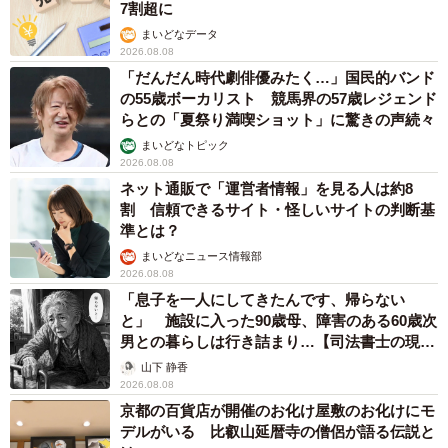
7割超に
まいどなデータ
2026.08.08
「だんだん時代劇俳優みたく…」国民的バンド
の55歳ボーカリスト 競馬界の57歳レジェンド
らとの「夏祭り満喫ショット」に驚きの声続々
まいどなトピック
2026.08.08
ネット通販で「運営者情報」を見る人は約8
割 信頼できるサイト・怪しいサイトの判断基
準とは？
まいどなニュース情報部
2026.08.08
「息子を一人にしてきたんです、帰らない
と」 施設に入った90歳母、障害のある60歳次
男との暮らしは行き詰まり…【司法書士の現場
から】
山下 静香
2026.08.08
京都の百貨店が開催のお化け屋敷のお化けにモ
デルがいる 比叡山延暦寺の僧侶が語る伝説と