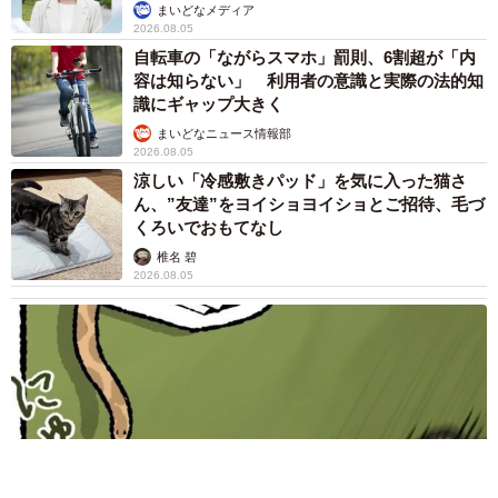
まいどなメディア
2026.08.05
自転車の「ながらスマホ」罰則、6割超が「内
容は知らない」 利用者の意識と実際の法的知
識にギャップ大きく
まいどなニュース情報部
2026.08.05
涼しい「冷感敷きパッド」を気に入った猫さ
ん、”友達”をヨイショヨイショとご招待、毛づ
くろいでおもてなし
椎名 碧
2026.08.05