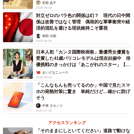
カモ代表かも」「私は6時間で3万円払った」
宮前 晶子
2026.08.06
対立ゼロのバラ色の関係は幻？ 現代の日中関
係は改善ではなく管理 偶発的な軍事衝突や経
済的混乱を避ける現状維持こそ重視
和田 大樹
2026.08.04
日本人初「カンヌ国際映画祭」最優秀女優賞を
受賞した41歳パリコレモデルは現在妊娠中 俳
優挑戦のきっかけは「あこがれのスター」【徹
子の部屋】
まいどなニュース
2026.08.03
「こんなもんも売ってるのか」中国で見たスマ
ホの発熱対策に驚き 単純だけど…確かに防げ
そう
中将 タカノリ
2026.07.30
アクセスランキング
「そのままにしといてください」道路で動けな