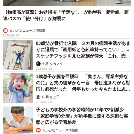
【物価高が直撃】お盆帰省「予定なし」が約半数 新幹線・高
速バスの「使い分け」が鮮明に
まいどなニュース情報部
2026.08.06
83歳父が骨折で入院 ３カ月の病院生活があま
りに退屈で「画用紙と色鉛筆持ってこい！」→
スケッチブックを見た家族が仰天「これ、売れ
ますよ…」
中将 タカノリ
2026.08.06
1歳息子が腕を亜脱臼 「奥さん、専業主婦な
のに」と夫の後輩から一言 母は泣きながら対
応し必死だった 何年もたった今もたまに思い
出し…
山岡 もと子
2026.08.06
子どもの学校外の学習時間が11年で2割減少
「家庭学習0分層」が約半数に達する深刻な実
態と広がる学習格差
まいどなニュース情報部