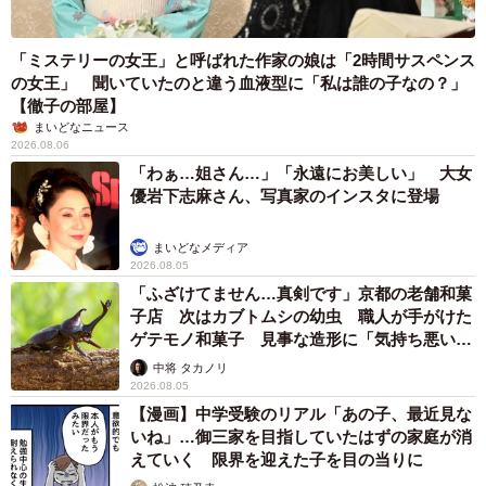
「ミステリーの女王」と呼ばれた作家の娘は「2時間サスペンス
の女王」 聞いていたのと違う血液型に「私は誰の子なの？」
【徹子の部屋】
まいどなニュース
2026.08.06
「わぁ…姐さん…」「永遠にお美しい」 大女
優岩下志麻さん、写真家のインスタに登場
まいどなメディア
2026.08.05
「ふざけてません…真剣です」京都の老舗和菓
子店 次はカブトムシの幼虫 職人が手がけた
ゲテモノ和菓子 見事な造形に「気持ち悪いく
らいリアル」
中将 タカノリ
2026.08.05
【漫画】中学受験のリアル「あの子、最近見な
いね」…御三家を目指していたはずの家庭が消
えていく 限界を迎えた子を目の当りに