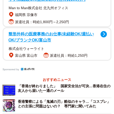
Man to Man株式会社 北九州オフィス
福岡県 宗像市
派遣社員：時給1,800円～2,250円
整形外科の医療事務のお仕事/未経験OK/週払い
OK/ブランクOK/富山市
株式会社ウォーライト
富山県 富山市
派遣社員：時給1,250円
Sponsored by
おすすめニュース
「香港が終わりました」 国家安全法が可決…香港在住の
友人から届いた一通のメール
香港警察による「鬼滅の刃」酷似のキャラ…「コスプレ」
との主張に問題はないの？ 専門家に聞いてみた