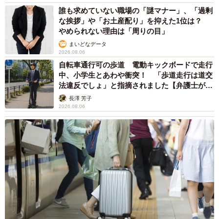
誰も求めていない職場の「謎マナー」、「過剰
な挨拶」や「お土産配り」を抑えた1位は？
やめられない理由は「周りの目」
まいどなデータ
2026.08.06
自転車通行可の歩道 電動キックボードで走行
中、小学生とあわや衝突！ 「歩道走行は道交
法違反でしょ」と指摘されました【弁護士が解
説】
長澤 芳子
2026.08.06