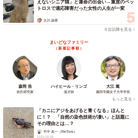
えないシニア猫」と運命の出会い→重度のペッ
トロスで適応障害だった女性の人生が一変
古川 諭香
６位以降を見る
まいどなファミリー
（新着記事順）
森岡 浩
ハイヒール・リンゴ
大江 篤
姓氏研究家
漫才師
園田学園女子大学学長
もっと見る
「カニにアジをあげると青くなる」ほんと
に！？ 「自然の染色技術が凄い」と話題に
その理由とは…？
竹中 友一（RinToris）
2026.08.06