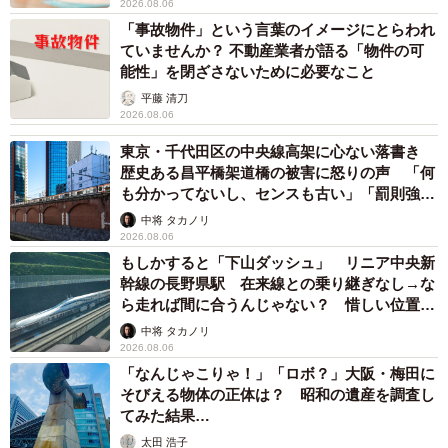
2026.08.06
「事故物件」という言葉のイメージにとらわれ
ていませんか？ 不動産業者が語る「物件の可
能性」を閉ざさないために必要なこと
平藤 清刀
2026.08.06
東京・千代田区の中央線高架に心ない落書き
歴史ある昌平橋架道橋の被害に怒りの声 「何
も分かってないし、センスも古い」「罰則強化
して」
中将 タカノリ
2026.08.06
もしかすると「下山ダッシュ」 リニア中央新
幹線の長野県駅 在来線との乗り継ぎなし→な
ら走れば間に合うんじゃない？ 惜しい位置関
係が反響
中将 タカノリ
2026.08.06
「なんじゃこりゃ！」「ロボ？」大阪・梅田に
そびえる物体の正体は？ 昭和の遺産を調査し
てみた結果…
太田 浩子