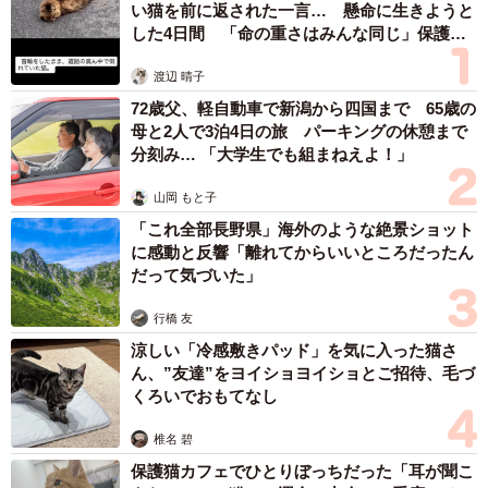
い猫を前に返された一言… 懸命に生きようと
した4日間 「命の重さはみんな同じ」保護団
体代表の訴え
渡辺 晴子
72歳父、軽自動車で新潟から四国まで 65歳の
母と2人で3泊4日の旅 パーキングの休憩まで
分刻み… 「大学生でも組まねえよ！」
山岡 もと子
「これ全部長野県」海外のような絶景ショット
に感動と反響「離れてからいいところだったん
だって気づいた」
行橋 友
涼しい「冷感敷きパッド」を気に入った猫さ
ん、”友達”をヨイショヨイショとご招待、毛づ
くろいでおもてなし
椎名 碧
保護猫カフェでひとりぼっちだった「耳が聞こ