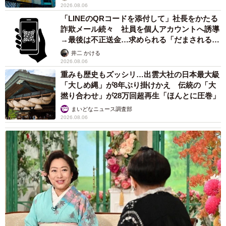
2026.08.06
「LINEのQRコードを添付して」社長をかたる
詐欺メール続々 社員を個人アカウントへ誘導
→最後は不正送金…求められる「だまされる前
提」の対策
井二 かける
2026.08.06
重みも歴史もズッシリ…出雲大社の日本最大級
「大しめ縄」が8年ぶり掛けかえ 伝統の「大
撚り合わせ」が28万回超再生「ほんとに圧巻」
まいどなニュース調査部
2026.08.06