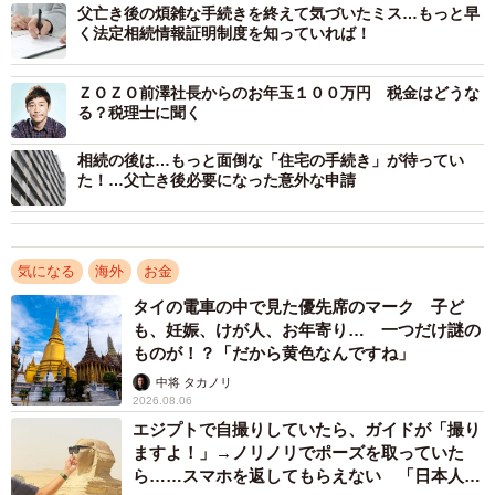
父亡き後の煩雑な手続きを終えて気づいたミス…もっと早
く法定相続情報証明制度を知っていれば！
ＺＯＺＯ前澤社長からのお年玉１００万円 税金はどうな
る？税理士に聞く
相続の後は…もっと面倒な「住宅の手続き」が待ってい
た！…父亡き後必要になった意外な申請
気になる
海外
お金
タイの電車の中で見た優先席のマーク 子ど
も、妊娠、けが人、お年寄り… 一つだけ謎の
ものが！？「だから黄色なんですね」
中将 タカノリ
2026.08.06
エジプトで自撮りしていたら、ガイドが「撮り
ますよ！」→ノリノリでポーズを取っていた
ら……スマホを返してもらえない 「日本人は