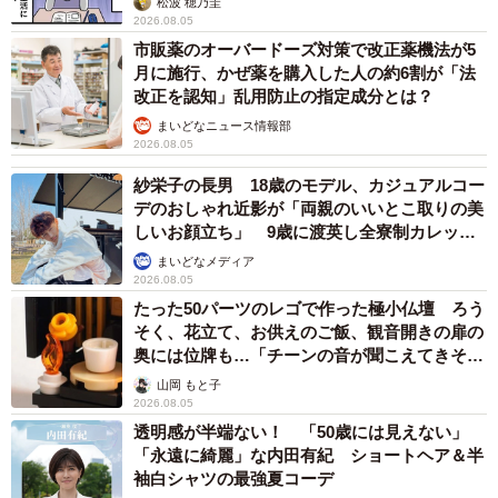
松波 穂乃圭
2026.08.05
市販薬のオーバードーズ対策で改正薬機法が5
月に施行、かぜ薬を購入した人の約6割が「法
改正を認知」乱用防止の指定成分とは？
まいどなニュース情報部
2026.08.05
紗栄子の長男 18歳のモデル、カジュアルコー
デのおしゃれ近影が「両親のいいとこ取りの美
しいお顔立ち」 9歳に渡英し全寮制カレッジ
で学ぶ
まいどなメディア
2026.08.05
たった50パーツのレゴで作った極小仏壇 ろう
そく、花立て、お供えのご飯、観音開きの扉の
奥には位牌も…「チーンの音が聞こえてきそ
う」
山岡 もと子
2026.08.05
透明感が半端ない！ 「50歳には見えない」
「永遠に綺麗」な内田有紀 ショートヘア＆半
袖白シャツの最強夏コーデ