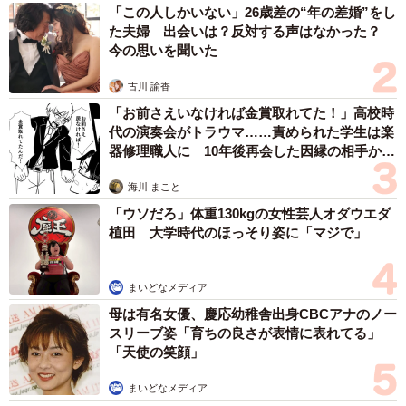
「この人しかいない」26歳差の“年の差婚”をし
た夫婦 出会いは？反対する声はなかった？
今の思いを聞いた
古川 諭香
「お前さえいなければ金賞取れてた！」高校時
代の演奏会がトラウマ……責められた学生は楽
器修理職人に 10年後再会した因縁の相手から
思わぬ申し出【漫画】
海川 まこと
「ウソだろ」体重130kgの女性芸人オダウエダ
植田 大学時代のほっそり姿に「マジで」
まいどなメディア
母は有名女優、慶応幼稚舎出身CBCアナのノー
スリーブ姿「育ちの良さが表情に表れてる」
「天使の笑顔」
まいどなメディア