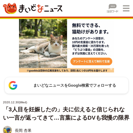
まいどなニュースをGoogle検索でフォローする
2020.12.30(Wed)
「3人目を妊娠したの」夫に伝えると信じられな
い一言が返ってきて…言葉によるDVも我慢の限界
長岡 杏果