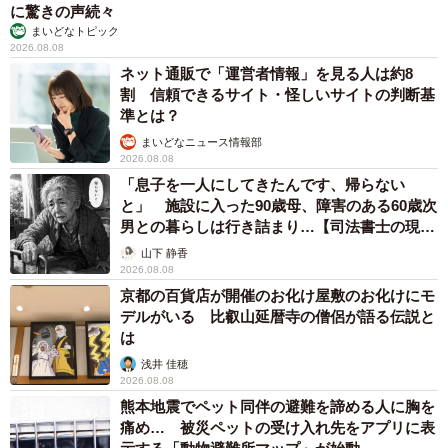
に驚きの声続々
まいどなトピック
2026.08.08
ネット通販で「運営者情報」を見る人は約8
割 信頼できるサイト・怪しいサイトの判断基
準とは？
まいどなニュース情報部
2026.08.08
「息子を一人にしてきたんです、帰らない
と」 施設に入った90歳母、障害のある60歳次
男との暮らしは行き詰まり…【司法書士の現場
から】
山下 静香
2026.08.08
京都の百貨店が開催のお化け屋敷のお化けにモ
デルがいる 比叡山延暦寺の僧侶が語る伝説と
は
浅井 佳穂
2026.08.08
熊本地震でペット同伴の避難を諦める人に胸を
痛め… 被災ペットの受け入れ先をアプリに表