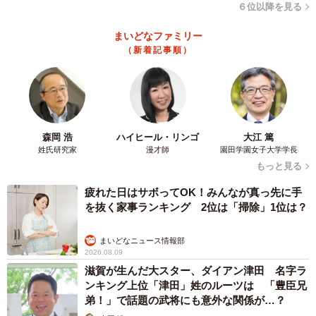
６位以降を見る
まいどなファミリー
（新着記事順）
森岡 浩
ハイヒール・リンゴ
大江 篤
姓氏研究家
漫才師
園田学園女子大学学長
もっと見る
疲れた日はサボってOK！みんなが真っ先に手
を抜く家事ランキング 2位は「掃除」1位は？
まいどなニュース情報部
2026.08.09
滋賀が生んだ大スター、ダイアン津田 名字ラ
ンキング上位「津田」姓のルーツは 「豊臣兄
弟！」で話題の武将にも意外な関係が…？