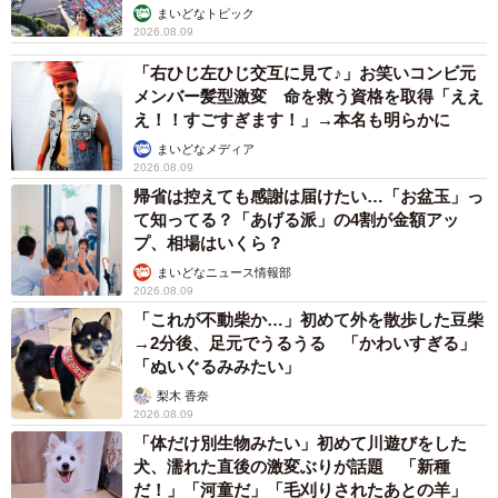
まいどなトピック
2026.08.09
「右ひじ左ひじ交互に見て♪」お笑いコンビ元
メンバー髪型激変 命を救う資格を取得「ええ
え！！すごすぎます！」→本名も明らかに
まいどなメディア
2026.08.09
帰省は控えても感謝は届けたい…「お盆玉」っ
て知ってる？「あげる派」の4割が金額アッ
プ、相場はいくら？
まいどなニュース情報部
2026.08.09
「これが不動柴か…」初めて外を散歩した豆柴
→2分後、足元でうるうる 「かわいすぎる」
「ぬいぐるみみたい」
梨木 香奈
2026.08.09
「体だけ別生物みたい」初めて川遊びをした
犬、濡れた直後の激変ぶりが話題 「新種
だ！」「河童だ」「毛刈りされたあとの羊」