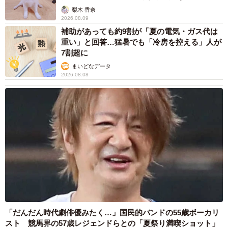
梨木 香奈
2026.08.09
補助があっても約9割が「夏の電気・ガス代は
重い」と回答…猛暑でも「冷房を控える」人が
7割超に
まいどなデータ
2026.08.08
「だんだん時代劇俳優みたく…」国民的バンドの55歳ボーカリ
スト 競馬界の57歳レジェンドらとの「夏祭り満喫ショット」