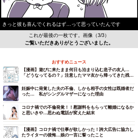
きっと彼も喜んでくれるはず…って思っていたんです
これが最後の一枚です。画像（3/3）
ご覧いただきありがとうございました。
おすすめニュース
【漫画】遊びに来たまま何日も泊まり込む息子の友人…
「どうなってるの？」注意したママ友から帰ってきた残念
な一言
妊娠中に発覚した夫の不倫、しかも相手の女性は既婚者だ
った… 私がシングルマザーになった理由
コロナ禍での不倫発覚！！慰謝料をもらって離婚になるか
と思いきや…思わぬ電話が変えた結末
【漫画】コロナ禍で仕事が欲しかった！誇大広告に協力し
たライターの後悔…娘の一言に誓ったこと