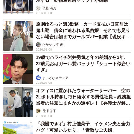
示する「動物避難所マップ」が始動
平藤 清刀
2026.08.08
原則ゆるっと週3勤務 カード支払い日直前は
鬼出勤 借金に追われる風俗嬢 それでも足り
ない場合は朝までガールズバー副業【現役キャ
ストに取材】
たかなし 亜妖
2026.08.08
19歳でハライチ岩井勇気と年の差婚から3年、
22歳元おはガール髪バッサリ「ショート似合い
すぎ」
まいどなメディア
2026.08.08
オフィスに置かれたウォーターサーバー 空の
2Lボトル持参し毎日給水する男性社員→総務担
当者の注意にまさかの逆ギレ！【弁護士が解
説】
長澤 芳子
2026.08.08
「我慢できず」村上佳菜子、イケメン夫と全力
ハグ「可愛いふたり」「素敵なご夫婦」