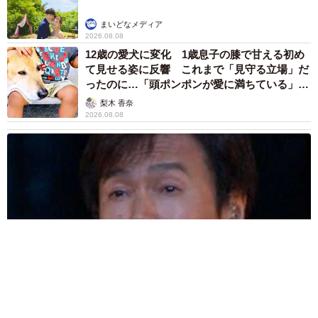
まいどなメディア
2026.08.08
12歳の愛犬に変化 1歳息子の膝で甘える初め
て見せる姿に反響 これまで「見守る立場」だ
ったのに…「頭ポンポンが愛に満ちている」
「尊…」
梨木 香奈
2026.08.08
夫はマイファスHiro、義父母も義兄も超有名歌手の28歳モデル