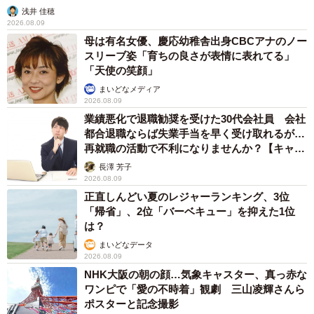
浅井 佳穂
2026.08.09
母は有名女優、慶応幼稚舎出身CBCアナのノー
スリーブ姿「育ちの良さが表情に表れてる」
「天使の笑顔」
まいどなメディア
2026.08.09
業績悪化で退職勧奨を受けた30代会社員 会社
都合退職ならば失業手当を早く受け取れるが…
再就職の活動で不利になりませんか？【キャリ
アカウンセラーが解説】
長澤 芳子
2026.08.09
正直しんどい夏のレジャーランキング、3位
「帰省」、2位「バーベキュー」を抑えた1位
は？
まいどなデータ
2026.08.09
NHK大阪の朝の顔…気象キャスター、真っ赤な
ワンピで「愛の不時着」観劇 三山凌輝さんら
ポスターと記念撮影