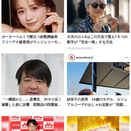
ガーターベルトで際立つ妖艶脚線美
８月のロト6はこの方法で買え!!６つの
フリーアナ森香澄がランジェリーモデ
数字が『完全一致』する方法
ルに ｢PE...
PR(株式会社MURA)
「一瞬誰かと…」彦摩呂、30キロ近く
紗栄子の長男 18歳のモデル、カジュ
減量した姿に反響 既製品の防護服が
アルコーデのおしゃれ近影が「両親の
着られると...
いいとこ取...