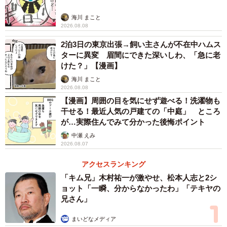
海川 まこと
2026.08.08
2泊3日の東京出張→飼い主さんが不在中ハムス
ターに異変 眉間にできた深いしわ、「急に老
けた？」【漫画】
海川 まこと
2026.08.08
【漫画】周囲の目を気にせず遊べる！洗濯物も
干せる！最近人気の戸建ての「中庭」 ところ
が…実際住んでみて分かった後悔ポイント
中瀬 えみ
2026.08.07
アクセスランキング
「キム兄」木村祐一が激やせ、松本人志と2シ
ョット「一瞬、分からなかったわ」「テキヤの
兄さん」
まいどなメディア