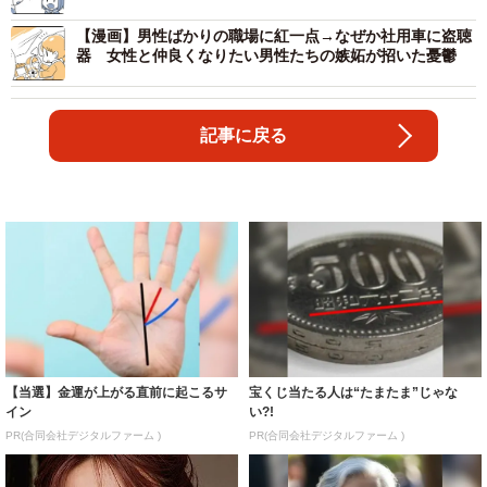
【漫画】男性ばかりの職場に紅一点→なぜか社用車に盗聴
器 女性と仲良くなりたい男性たちの嫉妬が招いた憂鬱
記事に戻る
【当選】金運が上がる直前に起こるサ
宝くじ当たる人は“たまたま”じゃな
イン
い?!
PR(合同会社デジタルファーム )
PR(合同会社デジタルファーム )