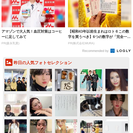
アマゾンで大人気！血圧対策はコーヒ
【昭和43年以前生まれはロト６この数
ーに足してみて
字を買うべき】6つの数字が「完全一
致」する方...
PR(森永乳業)
PR(株式会社MURA)
Recommended by
昨日の人気フォトセレクション