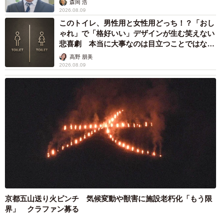
森岡 浩
2026.08.09
このトイレ、男性用と女性用どっち！？「おし
ゃれ」で「格好いい」デザインが生む笑えない
悲喜劇 本当に大事なのは目立つことではな
く…
高野 朋美
2026.08.09
京都五山送り火ピンチ 気候変動や獣害に施設老朽化「もう限
界」 クラファン募る