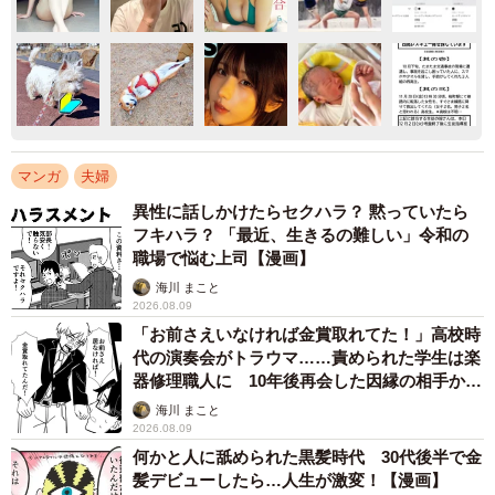
マンガ
夫婦
異性に話しかけたらセクハラ？ 黙っていたら
フキハラ？ 「最近、生きるの難しい」令和の
職場で悩む上司【漫画】
海川 まこと
2026.08.09
「お前さえいなければ金賞取れてた！」高校時
代の演奏会がトラウマ……責められた学生は楽
器修理職人に 10年後再会した因縁の相手から
思わぬ申し出【漫画】
海川 まこと
2026.08.09
何かと人に舐められた黒髪時代 30代後半で金
髪デビューしたら…人生が激変！【漫画】