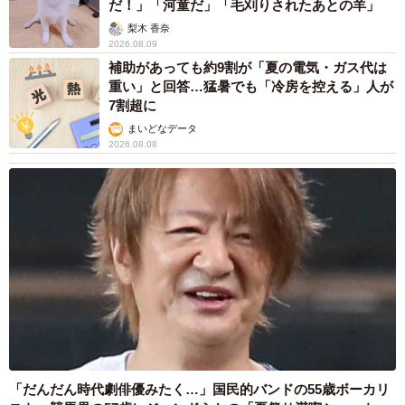
だ！」「河童だ」「毛刈りされたあとの羊」
梨木 香奈
2026.08.09
補助があっても約9割が「夏の電気・ガス代は
重い」と回答…猛暑でも「冷房を控える」人が
7割超に
まいどなデータ
2026.08.08
「だんだん時代劇俳優みたく…」国民的バンドの55歳ボーカリ