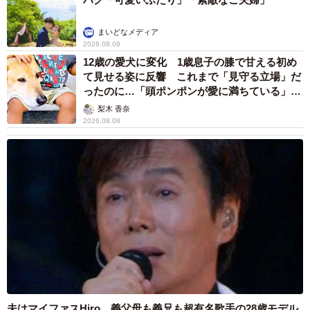
まいどなメディア
2026.08.08
12歳の愛犬に変化 1歳息子の膝で甘える初め
て見せる姿に反響 これまで「見守る立場」だ
ったのに…「頭ポンポンが愛に満ちている」
「尊…」
梨木 香奈
2026.08.08
夫はマイファスHiro、義父母も義兄も超有名歌手の28歳モデル