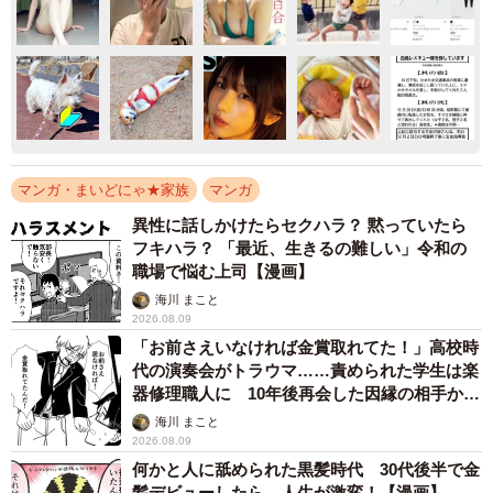
マンガ・まいどにゃ★家族
マンガ
異性に話しかけたらセクハラ？ 黙っていたら
フキハラ？ 「最近、生きるの難しい」令和の
職場で悩む上司【漫画】
海川 まこと
2026.08.09
「お前さえいなければ金賞取れてた！」高校時
代の演奏会がトラウマ……責められた学生は楽
器修理職人に 10年後再会した因縁の相手から
思わぬ申し出【漫画】
海川 まこと
2026.08.09
何かと人に舐められた黒髪時代 30代後半で金
髪デビューしたら…人生が激変！【漫画】