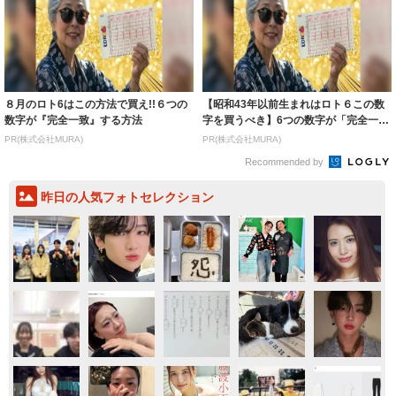
８月のロト6はこの方法で買え!!６つの
【昭和43年以前生まれはロト６この数
数字が『完全一致』する方法
字を買うべき】6つの数字が「完全一
致」する方...
PR(株式会社MURA)
PR(株式会社MURA)
Recommended by
昨日の人気フォトセレクション