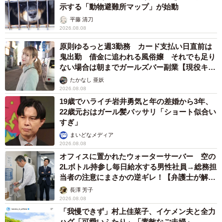
示する「動物避難所マップ」が始動
平藤 清刀
2026.08.08
原則ゆるっと週3勤務 カード支払い日直前は
鬼出勤 借金に追われる風俗嬢 それでも足り
ない場合は朝までガールズバー副業【現役キャ
ストに取材】
たかなし 亜妖
2026.08.08
19歳でハライチ岩井勇気と年の差婚から3年、
22歳元おはガール髪バッサリ「ショート似合い
すぎ」
まいどなメディア
2026.08.08
オフィスに置かれたウォーターサーバー 空の
2Lボトル持参し毎日給水する男性社員→総務担
当者の注意にまさかの逆ギレ！【弁護士が解
説】
長澤 芳子
2026.08.08
「我慢できず」村上佳菜子、イケメン夫と全力
ハグ「可愛いふたり」「素敵なご夫婦」