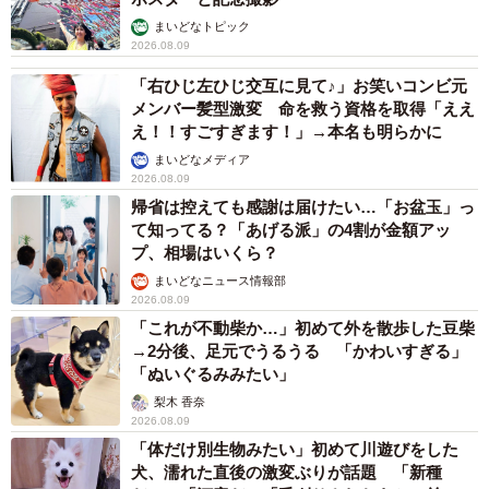
まいどなトピック
2026.08.09
「右ひじ左ひじ交互に見て♪」お笑いコンビ元
メンバー髪型激変 命を救う資格を取得「ええ
え！！すごすぎます！」→本名も明らかに
まいどなメディア
2026.08.09
帰省は控えても感謝は届けたい…「お盆玉」っ
て知ってる？「あげる派」の4割が金額アッ
プ、相場はいくら？
まいどなニュース情報部
2026.08.09
「これが不動柴か…」初めて外を散歩した豆柴
→2分後、足元でうるうる 「かわいすぎる」
「ぬいぐるみみたい」
梨木 香奈
2026.08.09
「体だけ別生物みたい」初めて川遊びをした
犬、濡れた直後の激変ぶりが話題 「新種