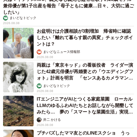
兼俳優が第1子出産を報告「母子ともに健康…日々、大切に過ご
したい」
まいどなトピック
2026.08.08
お盆明けは介護相談が3割増加 帰省時に確認
したい「離れて暮らす親の異変」チェックポイ
ントは？
まいどなニュース情報部
2026.08.08
両親は「東京キッド」の看板役者 ライダー演
じた42歳元俳優が再婚妻との「ウエディングフ
ォト」計画を明言 「センスあるカメラマン求
む」
まいどなトピック
2026.08.08
ITエンジニアがAIとつくる家庭菜園 ローカル
LLMのゆるふわAIたちとお話しながら開墾して
みたら… 夢の「スマートな菜園生活」実現な
るか
井二 かける
2026.08.08
プチバズしたママ友とのLINEスクショ うっ