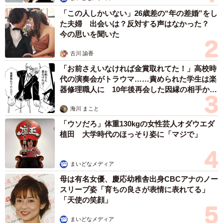
「この人しかいない」26歳差の“年の差婚”をし
た夫婦 出会いは？反対する声はなかった？
今の思いを聞いた
古川 諭香
「お前さえいなければ金賞取れてた！」高校時
代の演奏会がトラウマ……責められた学生は楽
器修理職人に 10年後再会した因縁の相手から
思わぬ申し出【漫画】
海川 まこと
「ウソだろ」体重130kgの女性芸人オダウエダ
植田 大学時代のほっそり姿に「マジで」
まいどなメディア
母は有名女優、慶応幼稚舎出身CBCアナのノー
スリーブ姿「育ちの良さが表情に表れてる」
「天使の笑顔」
まいどなメディア