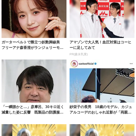
ガーターベルトで際立つ妖艶脚線美
アマゾンで大人気！血圧対策はコーヒ
フリーアナ森香澄がランジェリーモデ
ーに足してみて
ルに ｢PE...
PR(森永乳業)
「一瞬誰かと…」彦摩呂、30キロ近く
紗栄子の長男 18歳のモデル、カジュ
減量した姿に反響 既製品の防護服が
アルコーデのおしゃれ近影が「両親の
着られると...
いいとこ取...