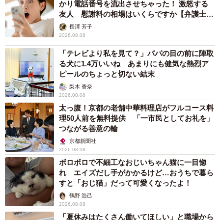
かり電話番号を流出させちゃった！ 激怒する
友人 慰謝料の相場はいくらですか【弁護士が
解説】
長澤 芳子
2026.08.08
「テレビより私を見て？」パパの目の前に陣取
る犬に1.4万いいね あまりにも健気な熱烈ア
ピールのちょっと切ない結末
梨木 香奈
2026.08.08
太っ腹！京都の老舗中華料理店がフルコース料
理50人前を無料提供 「一市民としてお礼を」
つながる善意の輪
京都新聞社
2026.08.08
ボロボロで不細工なおじいちゃん猫に一目惚
れ エイズだし手がかかるけど…おうちで暮ら
すと「おじ猫」だって可愛くなったよ！
鶴野 浩己
2026.08.08
「夏休みはたくさん働いてほしい」と職場から