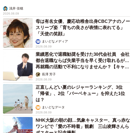
浅井 佳穂
2026.08.09
母は有名女優、慶応幼稚舎出身CBCアナのノー
スリーブ姿「育ちの良さが表情に表れてる」
「天使の笑顔」
まいどなメディア
2026.08.09
業績悪化で退職勧奨を受けた30代会社員 会社
都合退職ならば失業手当を早く受け取れるが…
再就職の活動で不利になりませんか？【キャリ
アカウンセラーが解説】
長澤 芳子
2026.08.09
正直しんどい夏のレジャーランキング、3位
「帰省」、2位「バーベキュー」を抑えた1位
は？
まいどなデータ
2026.08.09
NHK大阪の朝の顔…気象キャスター、真っ赤な
ワンピで「愛の不時着」観劇 三山凌輝さんら
ポスターと記念撮影