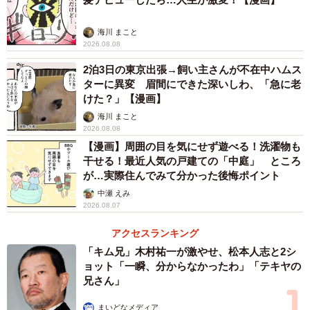
海川 まこと
2026.08.08
2泊3日の東京出張→飼い主さんが不在中ハムス
ターに異変 眉間にできた深いしわ、「急に老
けた？」【漫画】
海川 まこと
2026.08.08
【漫画】周囲の目を気にせず遊べる！洗濯物も
干せる！最近人気の戸建ての「中庭」 ところ
が…実際住んでみて分かった後悔ポイント
中瀬 えみ
2026.08.07
アクセスランキング
「キム兄」木村祐一が激やせ、松本人志と2シ
ョット「一瞬、分からなかったわ」「テキヤの
兄さん」
まいどなメディア