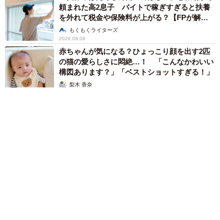
頼まれた高2息子 バイトで稼ぎすぎると扶養
を外れて税金や保険料が上がる？【FPが解
説】
もくもくライターズ
2026.08.08
赤ちゃんが気になる？ひょっこり顔を出す2匹
の猫の愛らしさに悶絶…！ 「こんなかわいい
構図あります？」「ベストショットすぎる！」
梨木 香奈
2026.08.08