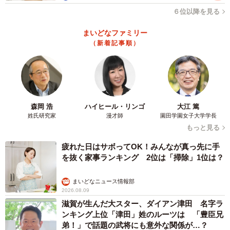
６位以降を見る
まいどなファミリー
（新着記事順）
森岡 浩
ハイヒール・リンゴ
大江 篤
姓氏研究家
漫才師
園田学園女子大学学長
もっと見る
疲れた日はサボってOK！みんなが真っ先に手
を抜く家事ランキング 2位は「掃除」1位は？
まいどなニュース情報部
2026.08.09
滋賀が生んだ大スター、ダイアン津田 名字ラ
ンキング上位「津田」姓のルーツは 「豊臣兄
弟！」で話題の武将にも意外な関係が…？