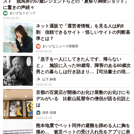
スト 競馬界の57歳レジェンドらとの「夏祭り満喫ショット」
に驚きの声続々
まいどなトピック
2026.08.08
ネット通販で「運営者情報」を見る人は約8
割 信頼できるサイト・怪しいサイトの判断基
準とは？
まいどなニュース情報部
2026.08.08
「息子を一人にしてきたんです、帰らない
と」 施設に入った90歳母、障害のある60歳次
男との暮らしは行き詰まり…【司法書士の現場
から】
山下 静香
2026.08.08
京都の百貨店が開催のお化け屋敷のお化けにモ
デルがいる 比叡山延暦寺の僧侶が語る伝説と
は
浅井 佳穂
2026.08.08
熊本地震でペット同伴の避難を諦める人に胸を
痛め… 被災ペットの受け入れ先をアプリに表