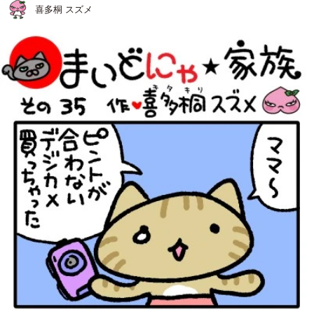
喜多桐 スズメ