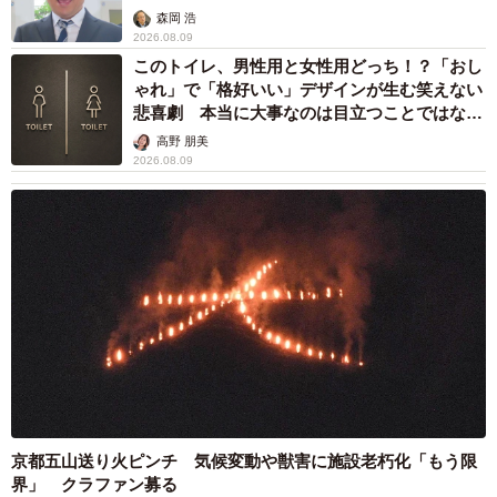
森岡 浩
2026.08.09
このトイレ、男性用と女性用どっち！？「おし
ゃれ」で「格好いい」デザインが生む笑えない
悲喜劇 本当に大事なのは目立つことではな
く…
高野 朋美
2026.08.09
京都五山送り火ピンチ 気候変動や獣害に施設老朽化「もう限
界」 クラファン募る