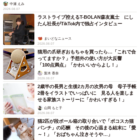
中瀬 えみ
2026.08.07
ラストライブ控えるT-BOLAN森友嵐士 にし
たん社長がTikTok内で独占インタビュー
まいどなニュース
2026.08.07
猫用の爪研ぎおもちゃを買ったら…「これで合
ってますか？」予想外の使い方が大反響
「100点満点」「かわいいからよし！」
梨木 香奈
2026.08.07
2歳半の長男と生後2カ月の次男の母 母子手帳
2冊をイラストでいっぱいに 見る人を楽しま
せる家族ストーリーに「かわいすぎる！」
山岡 もと子
2026.08.07
猫2匹が段ボール箱の取り合いで「ポコスカ猫
パンチ」の応酬 その後の心温まる結末に「愛
～！」「おばちゃん泣きそうや…」