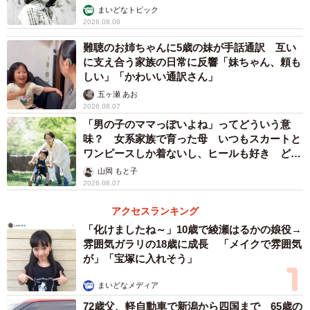
む」
まいどなトピック
2026.08.08
難聴のお姉ちゃんに5歳の妹が手話通訳 互い
に支え合う家族の日常に反響「妹ちゃん、頼も
しい」「かわいい通訳さん」
五ヶ瀬 あお
2026.08.07
「男の子のママっぽいよね」ってどういう意
味？ 女系家族で育った母 いつもスカートと
ワンピースしか着ないし、ヒールも好き どの
へんが…
山岡 もと子
2026.08.07
アクセスランキング
「化けましたね～」10歳で綾瀬はるかの娘役→
雰囲気ガラリの18歳に成長 「メイクで雰囲気
が」「宝塚に入れそう」
まいどなメディア
72歳父、軽自動車で新潟から四国まで 65歳の