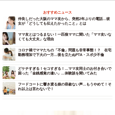
おすすめニュース
仲良しだった大阪のママ友から、突然2年ぶりの電話…彼
女が「どうしても伝えたかったこと」とは
ママ友とはつるまない！一匹狼ママに聞いた「ママ友いな
くても大丈夫」な理由
コロナ禍でママたちの「不倫」問題も非常事態！？ 在宅
勤務増加で下火の一方…後を立たぬPTA・スポ少不倫
どケチすぎる！セコすぎる！…ママ友同士のお付き合いで
困った「金銭感覚の違い」…体験談を聞いてみた
フードコートに響き渡る娘の容赦ない声…もうやめて！そ
れ以上は言わないで！