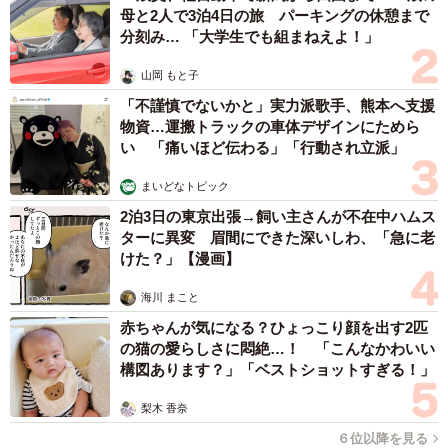
母と2人で3泊4日の旅 パーキングの休憩まで
分刻み… 「大学生でも組まねえよ！」
山岡 もと子
「不謹慎でないかと」実力派歌手、熊本へ支援
物資…運搬トラックの車体デザインにためら
い 「痛いほど伝わる」「行動され立派」
まいどなトピック
2泊3日の東京出張→飼い主さんが不在中ハムス
ターに異変 眉間にできた深いしわ、「急に老
けた？」【漫画】
海川 まこと
赤ちゃんが気になる？ひょっこり顔を出す2匹
の猫の愛らしさに悶絶…！ 「こんなかわいい
構図あります？」「ベストショットすぎる！」
梨木 香奈
６位以降を見る