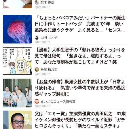
梨木 香奈
2026.08.07
「ちょっとババロアみたい」パートナーの誕生
日に手作りトートバッグ 完成まで1年 淡い
藍染めに漂うクラゲ よく見ると…「センスす
ごい」
山岡 もと子
2026.08.07
【漫画】大学生息子の「頼れる彼氏」っぷりを
見て母は絶句 「起きなよ、遅刻するよ」っ
て…あなた毎朝私が起こしてますけど？笑
松波 穂乃圭
2026.08.07
【お盆の帰省】既婚女性の半数以上が「日常よ
り疲れる」 気遣いや準備で深まる夫婦の温度
感ギャップ鮮明に
まいどなニュース情報部
2026.08.07
父は「エミー賞」主演男優賞の真田広之 31歳
イケメン俳優が長髪ヒゲのワイルド近影「ガチ
ヒロさんそっくり」「新たな一面もステキ」