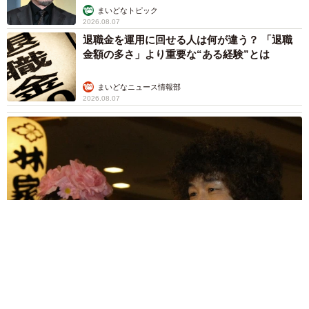
まいどなトピック
2026.08.07
退職金を運用に回せる人は何が違う？ 「退職
金額の多さ」より重要な“ある経験”とは
まいどなニュース情報部
2026.08.07
「火事以来10カ月ぶり」全焼した自宅訪れた林家ぺー 内装も
壁も取り払われスケルトン状態の部屋に呆然