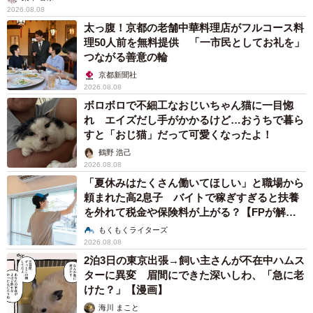
2026.08.08
太っ腹！京都の老舗中華料理店がフルコース料
理50人前を無料提供 「一市民としてお礼を」
つながる善意の輪
京都新聞社
2026.08.08
ボロボロで不細工なおじいちゃん猫に一目惚
れ エイズだし手がかかるけど…おうちで暮ら
すと「おじ猫」だって可愛くなったよ！
鶴野 浩己
2026.08.08
「夏休みはたくさん働いてほしい」と職場から
頼まれた高2息子 バイトで稼ぎすぎると扶養
を外れて税金や保険料が上がる？【FPが解
説】
もくもくライターズ
2026.08.08
2泊3日の東京出張→飼い主さんが不在中ハムス
ターに異変 眉間にできた深いしわ、「急に老
けた？」【漫画】
海川 まこと