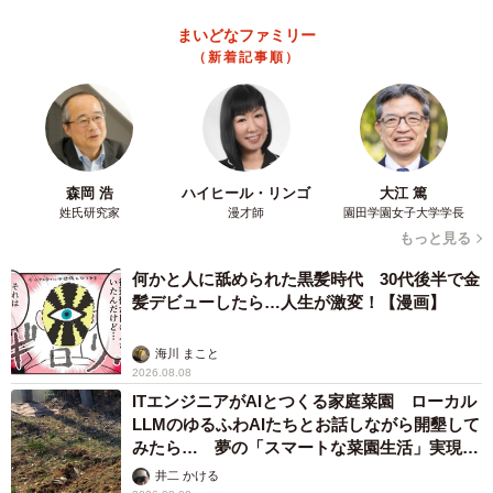
まいどなファミリー
（新着記事順）
森岡 浩
ハイヒール・リンゴ
大江 篤
姓氏研究家
漫才師
園田学園女子大学学長
もっと見る
何かと人に舐められた黒髪時代 30代後半で金
髪デビューしたら…人生が激変！【漫画】
海川 まこと
2026.08.08
ITエンジニアがAIとつくる家庭菜園 ローカル
LLMのゆるふわAIたちとお話しながら開墾して
みたら… 夢の「スマートな菜園生活」実現な
るか
井二 かける