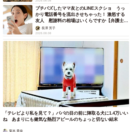
2026.08.08
プチバズしたママ友とのLINEスクショ うっ
かり電話番号を流出させちゃった！ 激怒する
友人 慰謝料の相場はいくらですか【弁護士が
解説】
長澤 芳子
2026.08.08
「テレビより私を見て？」パパの目の前に陣取る犬に1.4万いい
ね あまりにも健気な熱烈アピールのちょっと切ない結末
梨木 香奈