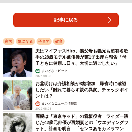
記事に戻る
家族
気になる
子育て
教育
夫はマイファスHiro、義父母も義兄も超有名歌
手の28歳モデル兼俳優が第1子出産を報告「母
子ともに健康…日々、大切に過ごしたい」
まいどなトピック
2026.08.08
お盆明けは介護相談が3割増加 帰省時に確認
したい「離れて暮らす親の異変」チェックポイ
ントは？
まいどなニュース情報部
2026.08.08
両親は「東京キッド」の看板役者 ライダー演
じた42歳元俳優が再婚妻との「ウエディングフ
ォト」計画を明言 「センスあるカメラマン求