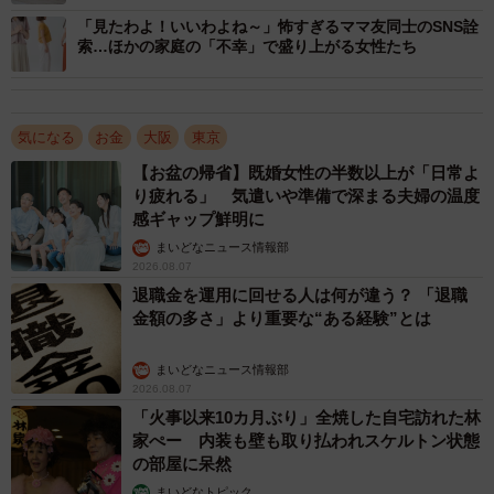
うです。
「見たわよ！いいわよね～」怖すぎるママ友同士のSNS詮
索…ほかの家庭の「不幸」で盛り上がる女性たち
A子が離婚して傷心のときには、B子を筆頭に、このママ友
たちが本当に親身になって支えてくれたといいます。子ど
もたちと東京へ戻ることを決め、大阪を去る前日には、マ
気になる
お金
大阪
東京
マ友総出で引っ越しの手伝い、夜はさよならパーティー。
【お盆の帰省】既婚女性の半数以上が「日常よ
り疲れる」 気遣いや準備で深まる夫婦の温度
この日に向けてみんなで作ってくれた、子どもたちが赤ち
感ギャップ鮮明に
ゃんの頃からの今までの成長をまとめたアルバムに大感激
まいどなニュース情報部
し、涙の別れをしたそうです。
2026.08.07
退職金を運用に回せる人は何が違う？ 「退職
世間でいわれるところの陰湿なママ友ワールドとは無縁な
金額の多さ」より重要な“ある経験”とは
世界だったなあ…と人情の街・大阪で築いたあたたかい友
まいどなニュース情報部
情を胸に、A子は東京での新生活をスタートさせることがで
2026.08.07
きました。
「火事以来10カ月ぶり」全焼した自宅訪れた林
家ぺー 内装も壁も取り払われスケルトン状態
の部屋に呆然
まいどなトピック