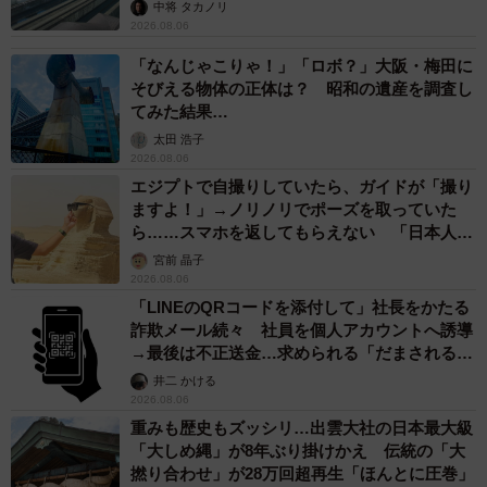
係が反響
中将 タカノリ
2026.08.06
「なんじゃこりゃ！」「ロボ？」大阪・梅田に
そびえる物体の正体は？ 昭和の遺産を調査し
てみた結果…
太田 浩子
2026.08.06
エジプトで自撮りしていたら、ガイドが「撮り
ますよ！」→ノリノリでポーズを取っていた
ら……スマホを返してもらえない 「日本人は
カモ代表かも」「私は6時間で3万円払った」
宮前 晶子
2026.08.06
「LINEのQRコードを添付して」社長をかたる
詐欺メール続々 社員を個人アカウントへ誘導
→最後は不正送金…求められる「だまされる前
提」の対策
井二 かける
2026.08.06
重みも歴史もズッシリ…出雲大社の日本最大級
「大しめ縄」が8年ぶり掛けかえ 伝統の「大
撚り合わせ」が28万回超再生「ほんとに圧巻」