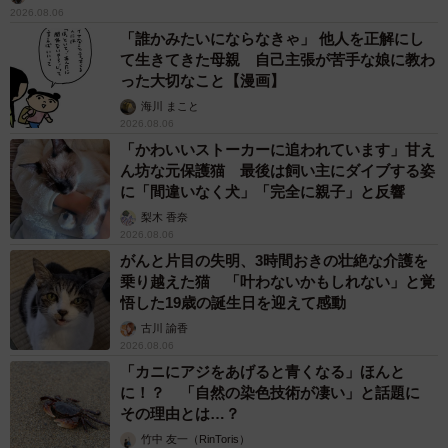
2026.08.06
うとくけど、これネズミ講ちゃうで。そんなん、違法やん
「誰かみたいにならなきゃ」 他人を正解にし
か」
て生きてきた母親 自己主張が苦手な娘に教わ
った大切なこと【漫画】
「Bちゃん、教えてくれてありがとう。でも、ごめんね。ぜ
海川 まこと
んっぜん興味ないから他当たってね！うん、また会いたい
2026.08.06
「かわいいストーカーに追われています」甘え
ね、元気でね！」
ん坊な元保護猫 最後は飼い主にダイブする姿
に「間違いなく犬」「完全に親子」と反響
爽やかに答えて電話を切り、そっと涙を拭くA子。頭の中に
梨木 香奈
は、大阪で大好きなママ友たちと過ごした大切な6年間の思
2026.08.06
がんと片目の失明、3時間おきの壮絶な介護を
い出が、走馬灯のように駆け巡ったのでした。
乗り越えた猫 「叶わないかもしれない」と覚
悟した19歳の誕生日を迎えて感動
古川 諭香
2026.08.06
「カニにアジをあげると青くなる」ほんと
に！？ 「自然の染色技術が凄い」と話題に
その理由とは…？
竹中 友一（RinToris）