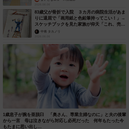
2026.08.06
83歳父が骨折で入院 ３カ月の病院生活があま
りに退屈で「画用紙と色鉛筆持ってこい！」→
スケッチブックを見た家族が仰天「これ、売れ
ますよ…」
中将 タカノリ
2026.08.06
1歳息子が腕を亜脱臼 「奥さん、専業主婦なのに」と夫の後輩
から一言 母は泣きながら対応し必死だった 何年もたった今
もたまに思い出し…