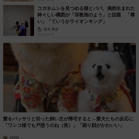
2026.08.06
コガネムシを見つめる猫とパパ、偶然生まれた
神々しい構図が「宗教画のよう」と話題 「尊
い」「ていうかライオンキング」
梨木 香奈
5/5
2026.08.06
人生が変わったって…これで？（nao5970/stock.adobe.com）
「いやほんと、自分が使ってみて、みんなに『どうした
の？最近化粧品変えた？』って言われるくらいになって。
これは自分だけで独占するのはあかん！と思ってCちゃんに
もDちゃんにも勧めたらほんと喜んでもらって『私も購入し
てみんなに勧める』ってなってな。しかもやで、みんなに
勧め始めてたった3カ月でこれ私のパートのお給料超えたん
やで。ほんまこれ、キレイになって、お金も儲かって、み
んなが幸せになるって思ったら、シングルマザーで頑張っ
髪をバッサリと切った飼い主が帰宅すると→愛犬たちの反応に
「ワンコ様でも戸惑うのね（笑）」「困り顔がかわいい」
てるAちゃんにも教えなあかん！て居ても立ってもいられな
くなってな。今度東京で説明会やろうと思ってな。あ、言
ANNA