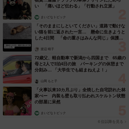
い 「痛いほど伝わる」「行動され立派」
は、真っ先にこのママ友グループに連絡し、よくみんなで
ランチをしたお好み焼き屋に集まり、以前と変わらぬ楽し
まいどなトピック
い時間を過ごしたそうです。
「そのままにしといてください」道路で動けな
い猫を前に返された一言… 懸命に生きようと
した4日間 「命の重さはみんな同じ」保護団
リーダー格のB子は「ごめん！先約あってん！」ということ
体代表の訴え
で来られなかったのが残念だったそうですが…。
渡辺 晴子
72歳父、軽自動車で新潟から四国まで 65歳の
◇ ◇
母と2人で3泊4日の旅 パーキングの休憩まで
分刻み… 「大学生でも組まねえよ！」
引越して2年経ったある日。仕事の休憩時間にスマートフォ
山岡 もと子
ンを見ると、B子からの着信履歴が。（えっ、珍しい。B子
「火事以来10カ月ぶり」全焼した自宅訪れた林
から電話なんてそれこそ2年ぶり。何かあった！？）といそ
家ぺー 内装も壁も取り払われスケルトン状態
いそかけ直しました。
の部屋に呆然
まいどなトピック
「Aちゃん？お久しぶりー元気やった？元気そうやな。まだ
６位以降を見る
お仕事中か。ごめんな、かけ直すわ。いつがええ？夜？休