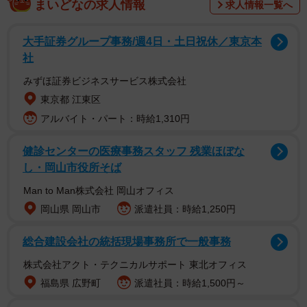
まいどなの求人情報
求人情報一覧へ
大手証券グループ事務/週4日・土日祝休／東京本
社
みずほ証券ビジネスサービス株式会社
しかし、地域の児童館で仲良しのママ友グループができ、
東京都 江東区
次第に大阪ライフをエンジョイし始めたA子。長年の友人と
アルバイト・パート：時給1,310円
して、私もほっとしました。
健診センターの医療事務スタッフ 残業ほぼな
し・岡山市役所そば
Man to Man株式会社 岡山オフィス
岡山県 岡山市
派遣社員：時給1,250円
総合建設会社の統括現場事務所で一般事務
株式会社アクト・テクニカルサポート 東北オフィス
福島県 広野町
派遣社員：時給1,500円～