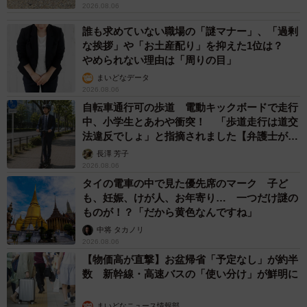
2026.08.06
誰も求めていない職場の「謎マナー」、「過剰
な挨拶」や「お土産配り」を抑えた1位は？
やめられない理由は「周りの目」
まいどなデータ
2026.08.06
自転車通行可の歩道 電動キックボードで走行
中、小学生とあわや衝突！ 「歩道走行は道交
法違反でしょ」と指摘されました【弁護士が解
説】
長澤 芳子
2026.08.06
タイの電車の中で見た優先席のマーク 子ど
も、妊娠、けが人、お年寄り… 一つだけ謎の
ものが！？「だから黄色なんですね」
中将 タカノリ
2026.08.06
【物価高が直撃】お盆帰省「予定なし」が約半
数 新幹線・高速バスの「使い分け」が鮮明に
まいどなニュース情報部