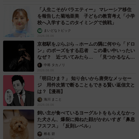
か、化粧品、何使ってるんですかってめっちゃ食い下がっ
「人生こそがバラエティー」 マレーシア移住
てんけど、ぜんっぜん、教えてくれへんの。でも、毎回毎
を報告した菊地亜美 子どもの教育考え「小学
校へ入学するこのタイミングで挑戦」
回しつこく聞いてたら、よっぽどしつこかったんやろう
な、やっと使ってる化粧品教えてくれて。まあ、その人も
まいどなトピック
2026.08.06
言うたら私の本気度？みたいなのを試してたんやろな
京都駅をぶらぶら→ホームの隅に何やら「ドロ
（笑）。で、教えてくれたその化粧品、特別なルートで私
ン」のポーズをする忍者 この暑い中いったい
なぜ？ 近づいてみたら… 「見つかるなんて
も早速購入させてもらってな」（うーん、もしやこれ
未熟」
中将 タカノリ
は…）
2026.08.06
「明日ひま？」 知り合いから唐突なメッセー
もうお分かりですね。B子が「どうしても伝えたかったこ
ジ 用件次第で断ることもできる賢い返信文と
と」とは…。
は？【漫画】
海川 まこと
2026.08.06
飼い主が食べているヨーグルトをもらえなかっ
た犬さん、爆裂に拗ねた顔がかわいすぎ「鼻息
フスフス」「反則レベル」
椎名 碧