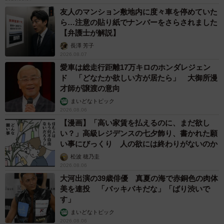
友人のマンション敷地内に度々車を停めていた
15分ほど経過しても、なかなか本題に入らないB子。
ら…注意の貼り紙でナンバーをさらされました
【弁護士が解説】
「…でな、ちょっと前やけどな、人生変わるようなことが
長澤 芳子
起こってん」（やっと本題！？）
2026.08.07
愛車は総走行距離17万キロのホンダレジェン
ド 「どなたか欲しい方が居たら」 大御所漫
「私、民謡習ってたやんか。そう、いつも着物でお稽古通
才師が譲渡の意向
ってたやんか。そこにな、ものすっごいキレイな結構トシ
まいどなトピック
いってる生徒さんがおんねん。姿勢もピッとしててな、も
2026.08.06
ちろん民謡も一番くらいに上手やし、なんといっても肌。
【漫画】「高い家賃を払えるのに、まだ欲し
い？」高級レジデンスの七夕飾り、書かれた願
めちゃくちゃ肌がキレイやねん。白くて、モチモチで。ほ
い事にびっくり 人の欲には終わりがないのか
んま。私、いいですか、言うて触らせてもらったもん。す
松波 穂乃圭
ごかったで。私、言うても50代なかばくらいかなー思って
2026.08.06
大河出演の39歳俳優 真夏の海で赤銅色の肉体
てん。そしたらやで、びっくりやで、65歳って言うやん
美を連投 「バッキバキだな」「ばり渋いで
か！」（えっと、何の話…？）
す」
まいどなトピック
「それでな、どうしたらそんなキレイな肌になれるんです
2026.08.06