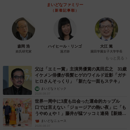
みの日がええか？ええって、ええって。申し訳ないから、
まいどなファミリー
（新着記事順）
こっちからかけるって。Aちゃんに、どうしても伝えたいこ
とがあってな…私な、今度東京行こうと思っててん。…う
ん、またかけ直したときゆっくり話すから。うん、うん、
じゃ明日な。こっちからかけるわ。お忙しいとこごめんな
ー」
森岡 浩
ハイヒール・リンゴ
大江 篤
姓氏研究家
漫才師
園田学園女子大学学長
もっと見る
（なんだろう、どうしても伝えたいこと？東京に来る？も
しかして…離婚相談とか？）
父は「エミー賞」主演男優賞の真田広之 31歳
イケメン俳優が長髪ヒゲのワイルド近影「ガチ
ヒロさんそっくり」「新たな一面もステキ」
懐かしい友からの久しぶりの電話はやはり嬉しいもの。何
まいどなトピック
かあったら喜んで相談に乗りますとも！と、B子からの電話
2026.08.07
を待っていたそうです。
世界一周中に3度も出会った運命的カップル
口では言えない「ジョージアの熱い夜」に「も
うやめぇや！」藤井が猛ツッコミ連発【新婚さ
ん】
まいどなニュース
2026.08.07