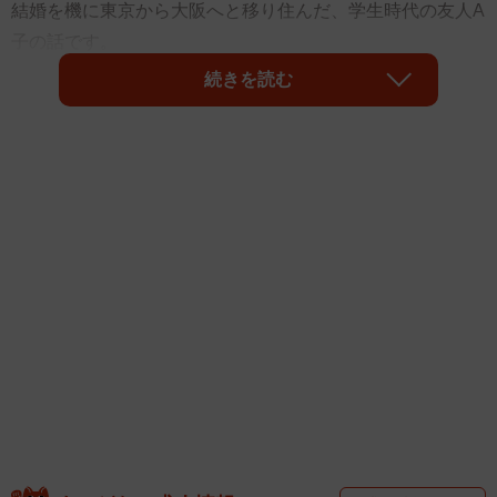
結婚を機に東京から大阪へと移り住んだ、学生時代の友人A
子の話です。
続きを読む
◇ ◇
引っ越しをした当初、大阪の人々の「ぐいぐいとくる」感
じに戸惑っていたというA子。テンポよくポンポンと交わさ
れる大阪ママたちとの会話に自分はついていけるんだろう
か、ママ友なんてできる気がしない…と不安に思っていた
そうです。