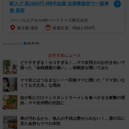
駅スグ 高1850円 9時半始業 法律事務所で一般事
務 長期
パーソルエクセルHRパートナーズ株式会社
2/5
東京都 港区
派遣社員：時給1,850円
最初は戸惑いの大きかった大阪での生活も…（Loco - stock.adobe.com）
Sponsored by
A子が住んでいたのは大阪ミナミの辺り。道頓堀やアメリカ
村の流行りのお店でランチをしたり、お互いの家で料理を
おすすめニュース
持ち寄りパーティーを楽しんだり。地域のお祭りやイベン
どケチすぎる！セコすぎる！…ママ友同士のお付き合いで
困った「金銭感覚の違い」…体験談を聞いてみた
トにもよく一緒に出掛けていたそうです。
ママ友とはつるまない！一匹狼ママに聞いた「ママ友いな
なかでもよく自宅に招いてくれたのはリーダー格のB子。夫
くても大丈夫」な理由
は経営者で比較的裕福な専業主婦。家の中でもばっちりフ
姑が私にだけインスタントラーメンを食べさせる衝撃の理
ルメイクにゴージャスな栗色の巻き毛。つけまつげとジェ
由…ママ友仲間の伝説に
ルネイルを欠かしたことがありません。「一番の趣味は貯
金」と公言しつつも、サバサバとして気前のいい、華やか
車が汚れるから、他人の子供は乗せられない！…雪の日に
見た金持ちママの本性
な大阪のマダムといった風情の頼りになるママ友だったそ