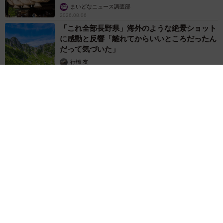
まいどなニュース調査部
2026.08.06
「これ全部長野県」海外のような絶景ショット
に感動と反響「離れてからいいところだったん
だって気づいた」
行橋 友
2026.08.06
「ミステリーの女王」と呼ばれた作家の娘は「2時間サスペンス
の女王」 聞いていたのと違う血液型に「私は誰の子なの？」