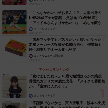
2026.08.07
「こんなかわいい子おるん！？」大阪出身の
UHB26歳アナが話題…父は元プロ野球選手
「アイドルさんよりかわいい」「めちゃ爽や
か」
まいどなメディア
2026.08.07
「国産マッチでもバズりたい」願いかなった！
老舗メーカーの投稿が4100万再生 他業種も
続々相乗りでミーム化へ発展
3/5
まいどなニュース調査部
2026.08.07
再び始まった東京での暮らし…（moonrise/stock.adobe.com）
アクセスランキング
大阪のママ友たちとは、フェイスブックで時折「いいね」
「化けましたね～」10歳で綾瀬はるかの娘役→
雰囲気ガラリの18歳に成長 「メイクで雰囲気
し合ったり、年賀状を送りあったりする程度ですが、共に
が」「宝塚に入れそう」
子育てに奮闘し、エールを送りあったいわば「戦友」。離
れても心はつながってるよね…と絆を感じていました。
まいどなメディア
「不謹慎でないかと」実力派歌手、熊本へ支援
引っ越しから半年後、子どもたちと大阪旅行をしたときに
物資…運搬トラックの車体デザインにためら