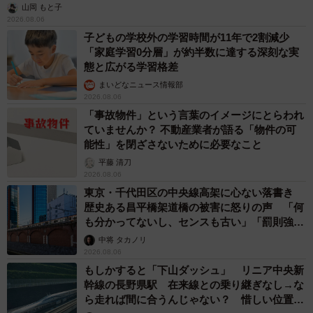
山岡 もと子
2026.08.06
子どもの学校外の学習時間が11年で2割減少
「家庭学習0分層」が約半数に達する深刻な実
態と広がる学習格差
まいどなニュース情報部
2026.08.06
「事故物件」という言葉のイメージにとらわれ
ていませんか？ 不動産業者が語る「物件の可
能性」を閉ざさないために必要なこと
平藤 清刀
2026.08.06
東京・千代田区の中央線高架に心ない落書き
歴史ある昌平橋架道橋の被害に怒りの声 「何
も分かってないし、センスも古い」「罰則強化
して」
中将 タカノリ
2026.08.06
もしかすると「下山ダッシュ」 リニア中央新
幹線の長野県駅 在来線との乗り継ぎなし→な
ら走れば間に合うんじゃない？ 惜しい位置関