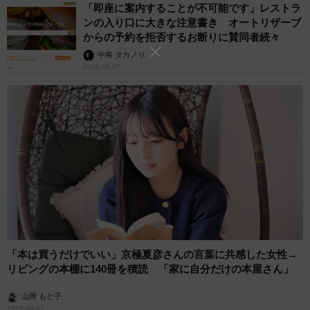
「即座に案内することが不可能です」レストラ
ンの入り口に大きな注意書き オートリザーブ
からの予約を拒否するお断りに賛同者続々
中将 タカノリ
2026.08.07
4/5
久々の電話に胸が高まります（metamorworks/stock.adobe.com）
翌日の朝10時。ブルブル、ブルブル。スマートフォンに
【Bちゃん】の文字が浮かびました。
「本は買うだけでいい」京極夏彦さんの言葉に共感した女性→
「Aちゃーん、昨日はごめんなー。仕事フルタイムで忙しい
リビングの本棚に140冊を積読 「家に自分だけの本屋さん」
やんな。私も最近パート始めたで。子どもも小学校上がっ
たしな。少しは手も離れたし、やっぱり稼がんと…」
山岡 もと子
2026.08.07