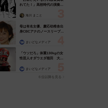
れてた！」高校時代の演奏会
がトラウマ……責められた学
生は楽器修理職人に 10年後
海川 まこと
再会した因縁の相手から思わ
ぬ申し出【漫画】
母は有名女優、慶応幼稚舎出
身CBCアナのノースリーブ姿
「育ちの良さが表情に表れて
る」「天使の笑顔」
まいどなメディア
「ウソだろ」体重130kgの女
性芸人オダウエダ植田 大学
時代のほっそり姿に「マジ
で」
まいどなメディア
６位以降を見る