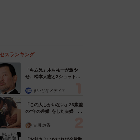
セスランキング
「キム兄」木村祐一が激や
せ、松本人志と2ショット
「一瞬、分からなかったわ」
「テキヤの兄さん」
まいどなメディア
「この人しかいない」26歳差
の“年の差婚”をした夫婦 出
会いは？反対する声はなかっ
た？ 今の思いを聞いた
古川 諭香
「お前さえいなければ金賞取