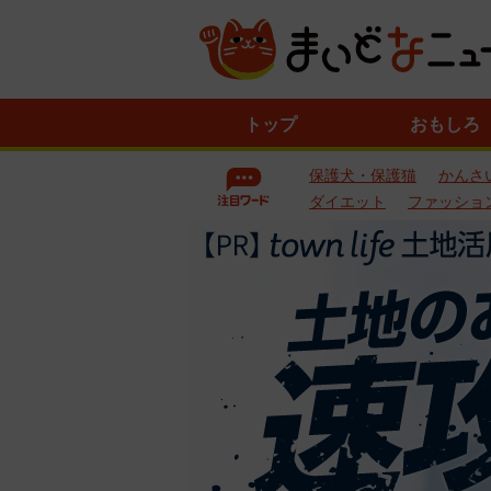
ニ
トップ
おもしろ
ュ
ー
保護犬・保護猫
かんさ
ス
一
ダイエット
ファッショ
覧