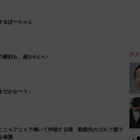
するぽーちゃん
アク
の横顔も、超かわいい
まだかな〜？」
とニャアニャア鳴いて仲裁する猫 勤務先のゴルフ場で
を保護