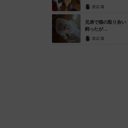
渡辺 陽
兄弟で猫の取り合い
飼ったが…
渡辺 陽