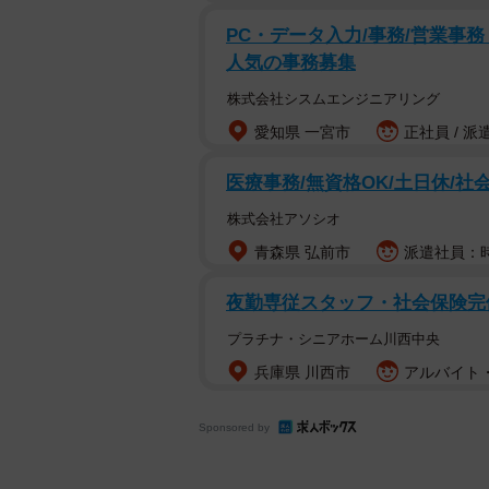
PC・データ入力/事務/営業事務 オ
人気の事務募集
株式会社シスムエンジニアリング
愛知県 一宮市
正社員 / 派
医療事務/無資格OK/土日休/社
株式会社アソシオ
青森県 弘前市
派遣社員：時給
夜勤専従スタッフ・社会保険完
プラチナ・シニアホーム川西中央
兵庫県 川西市
アルバイト・
Sponsored by