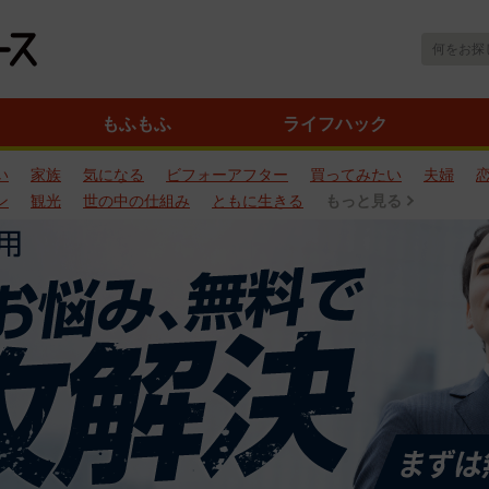
もふもふ
ライフハック
い
家族
気になる
ビフォーアフター
買ってみたい
夫婦
ン
観光
世の中の仕組み
ともに生きる
もっと見る