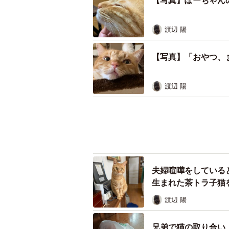
【写真】ぽーちゃん
渡辺 陽
2018年9月20日、秋風の強い日の
ばあさんがダンボール箱を抱えてや
【写真】「おやつ、
が3匹入っていた。
渡辺 陽
子猫たちはおばあさんの家の庭で遊
で生まれた野良猫は、ほとんどカラ
夢中で1匹ずつ捕まえて段ボール箱
夫婦喧嘩をしている
生まれた茶トラ子猫
回子猫を保護して、里親探しをした
ひいていたので、店主は、翌日すぐ
渡辺 陽
処方してもらい、健康状態が良くな
兄弟で猫の取り合い
先住猫が強烈に拒否
飼ったが…
渡辺 陽