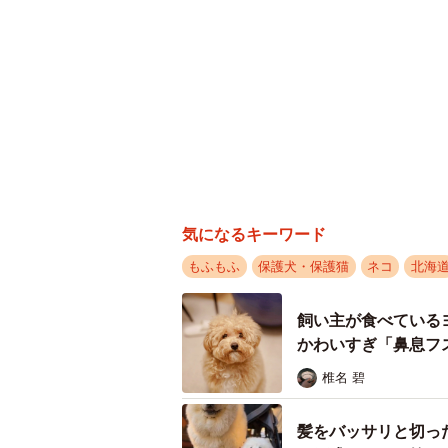
椎名 碧
髪をバッサリと切っ
も戸惑うのね（笑）
ANNA
がんと片目の失明、
北海道に住む加藤さんは、保護主の
もしれない」と覚悟
猫姉妹の弟として引き取りたいと思
古川 諭香
「天使かと思いました。白猫が2匹
涼しい「冷感敷きパ
と縁があったら引き取りたいと思っ
とご招待、毛づくろ
加藤さんは子猫を引き取りに行った
椎名 碧
的な性格なので、温かく迎え入れて
保護猫カフェでひと
たキャリーバッグの扉を開けた瞬間