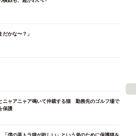
の横顔も、超かわいい
ちょっとお邪魔します～
夕方17時頃、ガーデニング雑貨の店に、同じ町内に住むお
ってきた。箱の中には、生後1カ月くらいの小さな子猫
まだかな〜？」
んでいたらしく、親猫の姿はなかったという。この周辺
スやキツネに食べられてしまうので、おばあさんは無我
に入れたという。ガーデニング雑貨店の店主が、以前数
とニャアニャア鳴いて仲裁する猫 勤務先のゴルフ場で
を保護
のを知っていたので、店に連れて来たそうだ。猫風邪を
に近所の動物病院に連れて行った。猫風邪とダニの薬を
ったら譲渡することにして、里親を予約募集した。
 「僕の茶トラ猫が欲しい」という弟のために保護猫を