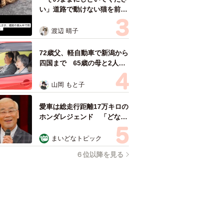
セスランキング
「化けましたね～」10歳で綾
瀬はるかの娘役→雰囲気ガラ
リの18歳に成長 「メイクで
雰囲気が」「宝塚に入れそ
まいどなメディア
う」
「不謹慎でないかと」実力派
歌手、熊本へ支援物資…運搬
トラックの車体デザインにた
めらい 「痛いほど伝わる」
まいどなトピック
「行動され立派」