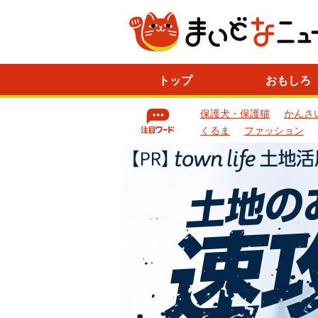
ニ
トップ
おもしろ
ュ
ー
保護犬・保護猫
かんさ
ス
一
くるま
ファッション
覧