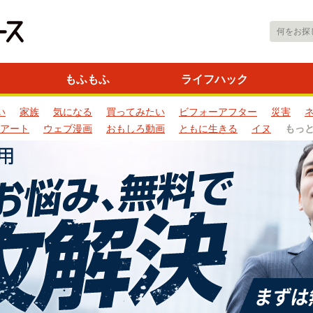
もふもふ
ライフハック
い
家族
気になる
買ってみたい
ビフォーアフター
災害
アート
ウェブ漫画
おもしろ動画
ともに生きる
イヌ
もっ