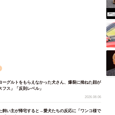
2026.08.06
た飼い主が帰宅すると→愛犬たちの反応に「ワンコ様で
」「困り顔がかわいい」
3/5
2026.08.06
横顔も悩殺的
アク
3時間おきの壮絶な介護を乗り越えた猫 「叶わないか
店で子猫を一目見た時、あまりの可愛さに、先住の保護
した19歳の誕生日を迎えて感動
った。
2026.08.06
、茶トラ猫が1匹いたのですが、以前からずっと茶トラ猫
ッド」を気に入った猫さん、”友達”をヨイショヨイショ
ていたので、迷わず茶トラの男の子に決めました」
いでおもてなし
。先住猫の姉妹はとても優しくて、面倒見が良く、友好
2026.08.05
くれると信じて疑わなかった。しかし、子猫を入れてい
りぼっちだった「耳が聞こえないシニア猫」と運命の出
、子猫の存在に気づいた姉妹は、今まで聞いたことのな