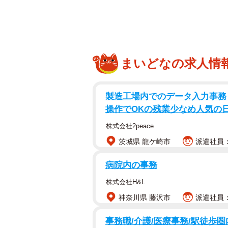
まいどなの求人情
野良猫の子猫
製造工場内でのデータ入力事務・
操作でOKの残業少なめ人気の
株式会社2peace
茨城県 龍ケ崎市
派遣社員：
病院内の事務
株式会社H&L
神奈川県 藤沢市
派遣社員：
事務職/介護/医療事務/駅徒歩圏