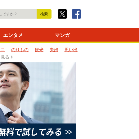
エンタメ
マンガ
ネコ
のりもの
観光
夫婦
思い出
と見る