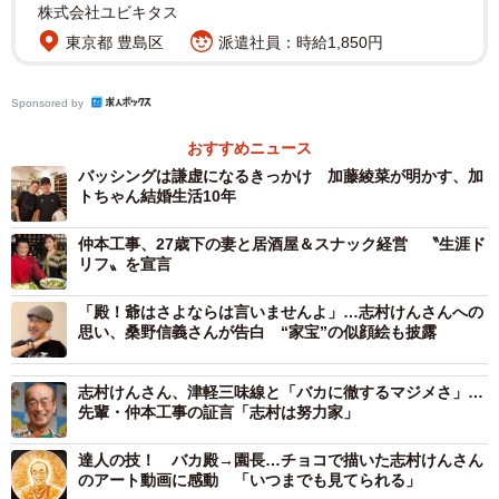
株式会社ユビキタス
東京都 豊島区
派遣社員：時給1,850円
Sponsored by
おすすめニュース
バッシングは謙虚になるきっかけ 加藤綾菜が明かす、加
トちゃん結婚生活10年
仲本工事、27歳下の妻と居酒屋＆スナック経営 〝生涯ド
リフ〟を宣言
「殿！爺はさよならは言いませんよ」…志村けんさんへの
思い、桑野信義さんが告白 “家宝”の似顔絵も披露
志村けんさん、津軽三味線と「バカに徹するマジメさ」…
先輩・仲本工事の証言「志村は努力家」
達人の技！ バカ殿→園長…チョコで描いた志村けんさん
のアート動画に感動 「いつまでも見てられる」