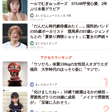
ールでむぎゅっポーズ STU48甲斐心愛、2年
ぶり水着グラビア
まいどなニュースエンタメ部
2026.08.08
「だんだん時代劇俳優みたく…」国民的バンド
の55歳ボーカリスト 競馬界の57歳レジェンド
らとの「夏祭り満喫ショット」に驚きの声続々
まいどなトピック
2026.08.08
アクセスランキング
「ウソだろ」体重130kgの女性芸人オダウエダ
植田 大学時代のほっそり姿に「マジで」
まいどなメディア
「化けましたね～」10歳で綾瀬はるかの娘役→
雰囲気ガラリの18歳に成長 「メイクで雰囲気
が」「宝塚に入れそう」