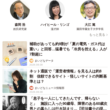
森岡 浩
ハイヒール・リンゴ
大江 篤
姓氏研究家
漫才師
園田学園女子大学学長
もっと見る
補助があっても約9割が「夏の電気・ガス代は
重い」と回答…猛暑でも「冷房を控える」人が
7割超に
まいどなデータ
2026.08.08
ネット通販で「運営者情報」を見る人は約8
割 信頼できるサイト・怪しいサイトの判断基
準とは？
まいどなニュース情報部
2026.08.08
「息子を一人にしてきたんです、帰らない
と」 施設に入った90歳母、障害のある60歳次
男との暮らしは行き詰まり…【司法書士の現場