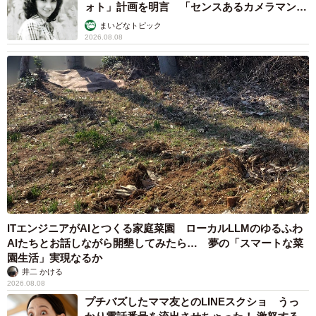
ォト」計画を明言 「センスあるカメラマン求
む」
まいどなトピック
2026.08.08
ITエンジニアがAIとつくる家庭菜園 ローカルLLMのゆるふわ
AIたちとお話しながら開墾してみたら… 夢の「スマートな菜
園生活」実現なるか
井二 かける
2026.08.08
プチバズしたママ友とのLINEスクショ うっ