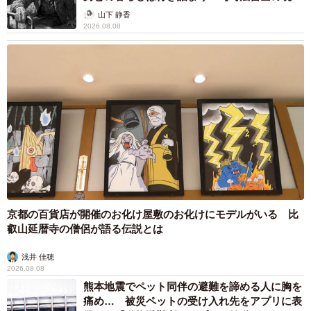
から】
山下 静香
2026.08.08
京都の百貨店が開催のお化け屋敷のお化けにモデルがいる 比
叡山延暦寺の僧侶が語る伝説とは
浅井 佳穂
2026.08.08
熊本地震でペット同伴の避難を諦める人に胸を
痛め… 被災ペットの受け入れ先をアプリに表