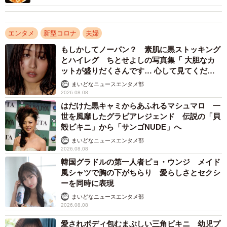
エンタメ
新型コロナ
夫婦
もしかしてノーパン？ 素肌に黒ストッキング
とハイレグ ちとせよしの写真集「 大胆なカ
ットが盛りだくさんです… 心して見てくださ
い」
まいどなニュースエンタメ部
2026.08.08
はだけた黒キャミからあふれるマシュマロ 一
世を風靡したグラビアレジェンド 伝説の「貝
殻ビキニ」から「サンゴNUDE」へ
まいどなニュースエンタメ部
2026.08.08
韓国グラドルの第一人者ピョ・ウンジ メイド
風シャツで胸の下がちらり 愛らしさとセクシ
ーを同時に表現
まいどなニュースエンタメ部
2026.08.08
愛されボディ包むまぶしい三角ビキニ 幼児プ