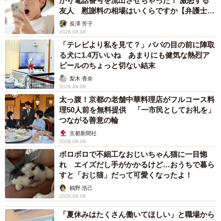
かり電話番号を流出させちゃった！ 激怒する
友人 慰謝料の相場はいくらですか【弁護士が
解説】
長澤 芳子
2026.08.08
「テレビより私を見て？」パパの目の前に陣取
る犬に1.4万いいね あまりにも健気な熱烈ア
ピールのちょっと切ない結末
梨木 香奈
2026.08.08
太っ腹！京都の老舗中華料理店がフルコース料
理50人前を無料提供 「一市民としてお礼を」
つながる善意の輪
京都新聞社
2026.08.08
ボロボロで不細工なおじいちゃん猫に一目惚
れ エイズだし手がかかるけど…おうちで暮ら
すと「おじ猫」だって可愛くなったよ！
鶴野 浩己
2026.08.08
「夏休みはたくさん働いてほしい」と職場から