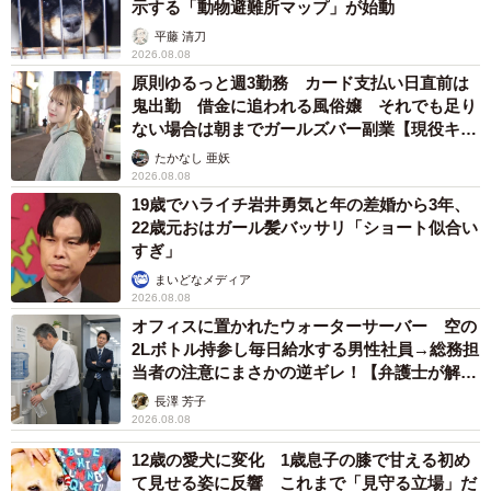
示する「動物避難所マップ」が始動
平藤 清刀
2026.08.08
原則ゆるっと週3勤務 カード支払い日直前は
鬼出勤 借金に追われる風俗嬢 それでも足り
ない場合は朝までガールズバー副業【現役キャ
ストに取材】
たかなし 亜妖
2026.08.08
19歳でハライチ岩井勇気と年の差婚から3年、
22歳元おはガール髪バッサリ「ショート似合い
すぎ」
まいどなメディア
2026.08.08
オフィスに置かれたウォーターサーバー 空の
2Lボトル持参し毎日給水する男性社員→総務担
当者の注意にまさかの逆ギレ！【弁護士が解
説】
長澤 芳子
2026.08.08
12歳の愛犬に変化 1歳息子の膝で甘える初め
て見せる姿に反響 これまで「見守る立場」だ