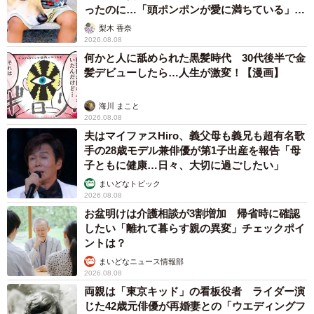
ったのに…「頭ポンポンが愛に満ちている」
「尊…」
梨木 香奈
2026.08.08
何かと人に舐められた黒髪時代 30代後半で金
髪デビューしたら…人生が激変！【漫画】
海川 まこと
2026.08.08
夫はマイファスHiro、義父母も義兄も超有名歌
手の28歳モデル兼俳優が第1子出産を報告「母
子ともに健康…日々、大切に過ごしたい」
まいどなトピック
2026.08.08
お盆明けは介護相談が3割増加 帰省時に確認
したい「離れて暮らす親の異変」チェックポイ
ントは？
まいどなニュース情報部
2026.08.08
両親は「東京キッド」の看板役者 ライダー演
じた42歳元俳優が再婚妻との「ウエディングフ