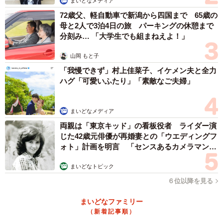
まいどなメディア
72歳父、軽自動車で新潟から四国まで 65歳の
母と2人で3泊4日の旅 パーキングの休憩まで
分刻み… 「大学生でも組まねえよ！」
山岡 もと子
「我慢できず」村上佳菜子、イケメン夫と全力
ハグ「可愛いふたり」「素敵なご夫婦」
まいどなメディア
両親は「東京キッド」の看板役者 ライダー演
じた42歳元俳優が再婚妻との「ウエディングフ
ォト」計画を明言 「センスあるカメラマン求
む」
まいどなトピック
６位以降を見る
まいどなファミリー
（新着記事順）