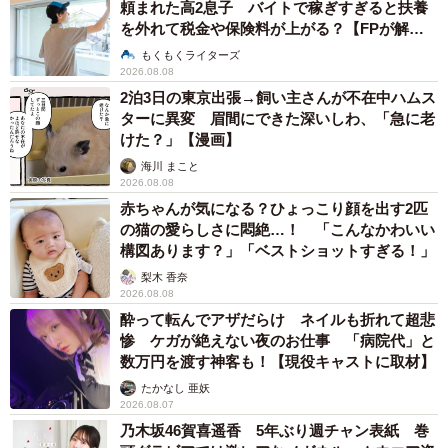
頼まれた高2息子 バイトで稼ぎすぎると扶養
を外れて税金や保険料が上がる？【FPが解
説】
もくもくライターズ
2026.08.08
2泊3日の東京出張→飼い主さんが不在中ハムス
ターに異変 眉間にできた深いしわ、「急に老
けた？」【漫画】
海川 まこと
2026.08.08
赤ちゃんが気になる？ひょっこり顔を出す2匹
の猫の愛らしさに悶絶…！ 「こんなかわいい
構図あります？」「ベストショットすぎる！」
梨木 香奈
2026.08.08
酔って転んでアザだらけ ネイルも折れて超悲
惨 ケガが絶えない夜のお仕事 「病院代」と
数万円を渡す神客も！【現役キャストに取材】
たかなし 亜妖
2026.08.07
乃木坂46賀喜遥香 5年ぶり週チャン表紙 巻