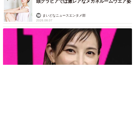
頭グラビアでは激レアなメガネルームウエア姿
まいどなニュースエンタメ部
2026.08.07
3児の母 43歳女優の肩見せコーデでファンざわざわ 「色っ
ぽすぎて思わず二度見」「むっかしからずっと可愛い」
まいどなトピック
2026.08.07
あのちゃん、雨の日のショーパン姿に「雨が似