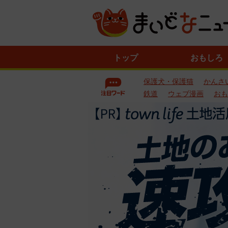
ニ
トップ
おもしろ
ュ
ー
保護犬・保護猫
かんさ
ス
一
鉄道
ウェブ漫画
おも
覧