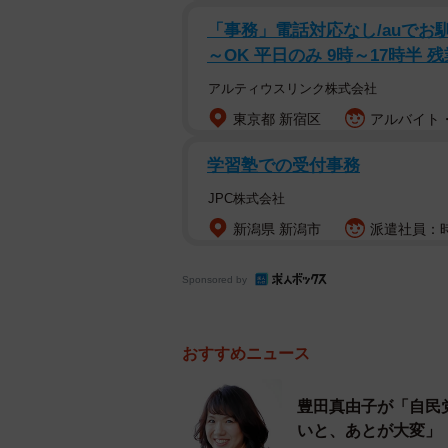
「事務」電話対応なし/auでお馴
～OK 平日のみ 9時～17時半 
アルティウスリンク株式会社
東京都 新宿区
アルバイト・
学習塾での受付事務
JPC株式会社
新潟県 新潟市
派遣社員：時給
Sponsored by
おすすめニュース
豊田真由子が「自民
いと、あとが大変」