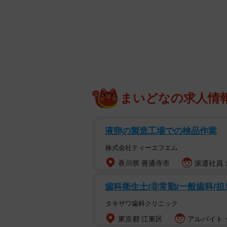
まいどなの求人情
液卵の製造工場での検品作業
株式会社ティーエフエム
香川県 善通寺市
派遣社員：
歯科衛生士/非常勤/一般歯科/担
タキザワ歯科クリニック
東京都 江東区
アルバイト・