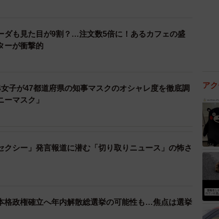
ーダも見た目が9割？…注文数5倍に！あるカフェの盛
ターが衝撃的
アク
4女子が47都道府県の知事マスクのオシャレ度を徹底調
ニーマスク」
セクシー」発言報道に潜む「切り取りニュース」の怖さ
本格政権確立へ年内解散総選挙の可能性も…焦点は選挙