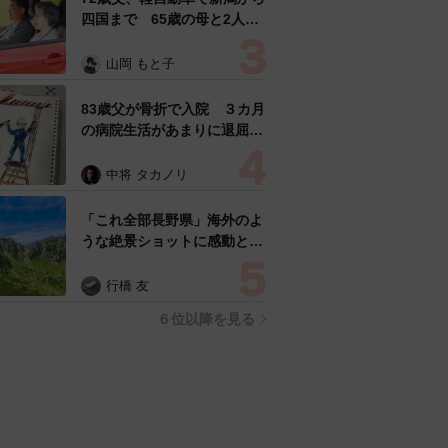
四国まで 65歳の母と2人で
3泊4日の旅 パーキングの休
憩まで分刻み… 「大学生で
山岡 もと子
も組まねえよ！」
83歳父が骨折で入院 ３カ月
の病院生活があまりに退屈で
「画用紙と色鉛筆持ってこ
い！」→スケッチブックを見
中将 タカノリ
た家族が仰天「これ、売れま
すよ…」
「これ全部長野県」海外のよ
うな絶景ショットに感動と反
響「離れてからいいところだ
ったんだって気づいた」
行橋 友
６位以降を見る