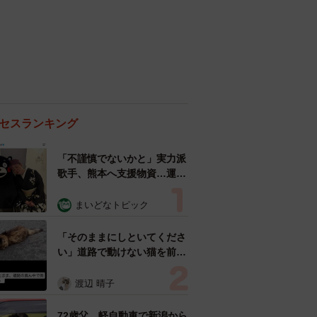
セスランキング
「不謹慎でないかと」実力派
歌手、熊本へ支援物資…運搬
トラックの車体デザインにた
めらい 「痛いほど伝わる」
まいどなトピック
「行動され立派」
「そのままにしといてくださ
い」道路で動けない猫を前に
返された一言… 懸命に生き
ようとした4日間 「命の重
渡辺 晴子
さはみんな同じ」保護団体代
表の訴え
72歳父、軽自動車で新潟から