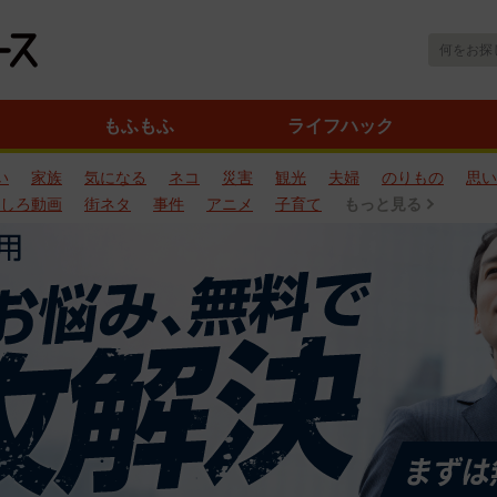
もふもふ
ライフハック
い
家族
気になる
ネコ
災害
観光
夫婦
のりもの
思い
しろ動画
街ネタ
事件
アニメ
子育て
もっと見る