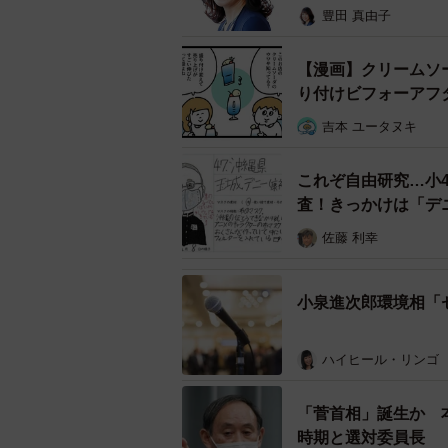
豊田 真由子
【漫画】クリームソ
り付けビフォーアフ
吉本 ユータヌキ
これぞ自由研究…小
査！きっかけは「デ
佐藤 利幸
小泉進次郎環境相「
ハイヒール・リンゴ
「菅首相」誕生か 
時期と選対委員長