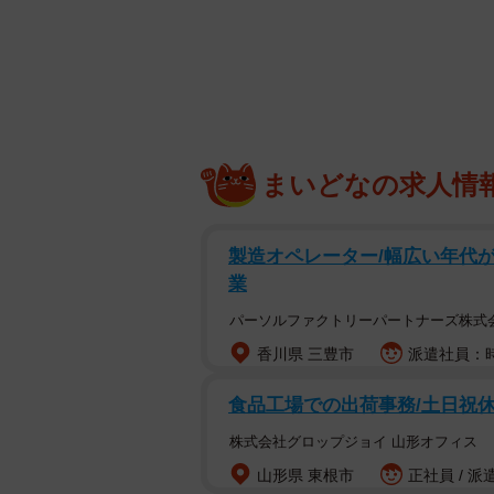
り、そこに投資用の口座を持ってい
預けさせていました。海外に住んで
どの工作も行うという用意周到さで
るといいます。
なぜ、婚活詐欺に、だまされてし
まいどなの求人情
私も離婚を機に、婚活パーティーや
製造オペレーター/幅広い年代が
が詐欺師なのかを見抜くのは、難し
業
の気を引くために、ファーストイン
めに、多くの女性が求めるであろう
パーソルファクトリーパートナーズ株式
香川県 三豊市
派遣社員：時
6月に逮捕された48歳の男は、婚活
食品工場での出荷事務/土日祝休
ましとっていますが、この時、自分
入の職業を用いて、相手に良い印象
株式会社グロップジョイ 山形オフィス
お返しをしなければという思いが強
山形県 東根市
正社員 / 派