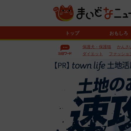
ニ
トップ
おもしろ
ュ
ー
保護犬・保護猫
かんさ
ス
一
ダイエット
ファッショ
覧