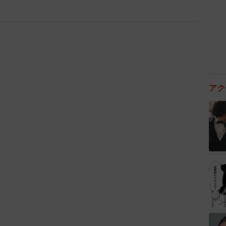
申告制なので、いくらでも嘘をつけます。それゆえ、
の会話などから、相手の話に矛盾がないかを確認するこ
かには、年収やルックスの良い人とデートなどを重ね
アク
つないでおく人がいます。ですが、詐欺を行う側も同じ
ださい。それなりにお金をもっていてだませる人がいな
ているので、詐欺被害に遭う危険性も高くなります。
がやりやすい状況でもあります。「昨年はものすごく
金繰り苦しいので、貸してほしい」と言いやすいからで
り合った50代女性に会社経営者と嘘をついた上で「コ
ついて、100万円ほどをだまし取ったとして、詐欺容