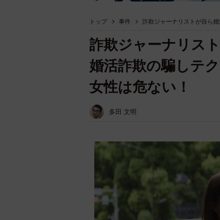
トップ
事件
詐欺ジャーナリストが自ら婚
詐欺ジャーナリス
婚活詐欺の騙しテク
女性は危ない！
多田 文明