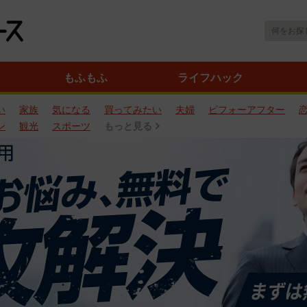
もふもふ
ライフハック
い
家族
気になる
買ってみたい
夫婦
ビフォーアフター
ン
観光
スポーツ
もっと見る