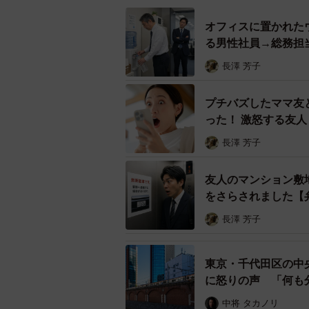
疑で逮捕されています。この男は他
ました。コロナを巧みに利用したケ
オフィスに置かれた
る男性社員→総務担
こうした婚活詐欺を行う男性らをみ
長澤 芳子
思えてなりません。
プチバズしたママ友
コロナウイルスの“コロナ”は「王冠
った！ 激怒する友
ルスだと言われています。それが、
長澤 芳子
イルスを取り込んでしまいます。す
増殖させていきます。
友人のマンション敷
をさらされました【
まさに、婚活詐欺師たちも、年収や
長澤 芳子
に腐心しています。もし、心に入り
相手の金銭要求にあらがえなくなっ
東京・千代田区の中
に怒りの声 「何も
婚活詐欺は恋愛感情という、人とし
乗っ取り篭絡していく。とても許し
中将 タカノリ