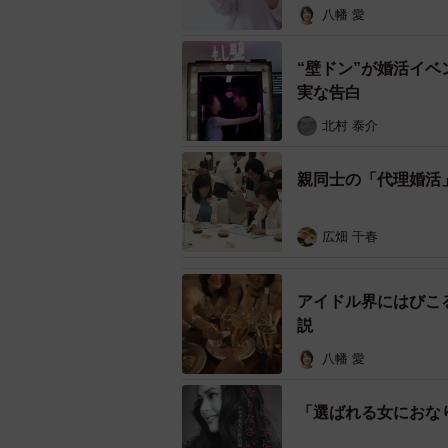
八幡 愛
“壁ドン”が婚活イベ
実な告白
北村 泰介
親同士の「代理婚活
広畑 千春
年収・職業・ルックスが一番…そうし
アイドル界にはびこ
（pon
説
八幡 愛
また、ネット上でお見合いができる
「選ばれる女におな
元力士が金持ちを装い近づき、出会
で、お金が引き出せない」などと嘘を