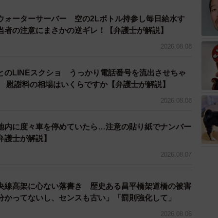
の女性にも「コロナ不況」を理由に金をだまし取ってい
ースは今後も出てくるでしょう。
ウォーターサーバー 空の2Lボトル持参し毎日給水す
当者の注意にまさかの逆ギレ！【弁護士が解説】
ていると、彼ら自身がコロナウイルスのような存在に
2026.08.08
とのLINEスクショ うっかり電話番号を流出させちゃ
」の意味で、その周りに“スパイク”（突起）を持つウイ
人 慰謝料の相場はいくらですか【弁護士が解説】
私たちの体に侵入して細胞に取りつくと、細胞自体がウ
2026.08.08
ると、その細胞を乗っ取り、コロナウイルスをどんどん
地内に度々車を停めていたら…注意の貼り紙でナンバー
弁護士が解説】
仕事を偽るなどして、いかに相手の心へ侵入するのか
2026.08.07
込まれたら最後です。恋愛感情がどんどん増幅されて、
ていきます。
央線高架に心ない落書き 歴史ある昌平橋架道橋の被害
分かってないし、センスも古い」「罰則強化して」
て生きる上で大切なものを利用しながら、相手の心を
てはいけない行為です。
2026.08.06