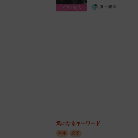
川上 隆宏
婚活アプリでも、職業や年収は自己
メッセージのやりとりや、デート時
とは必要でしょう。
得てして、婚活をする女性たちのな
て、複数の人をストックしておき、
ことをしていることを忘れないでく
いか、日ごろから女性をストックし
それにコロナ蔓延の今は、婚活詐欺
稼いだが、今はコロナの影響で、資
す。
6月に、54歳の男が婚活サイトで知
気になるキーワード
ロナ不況で経営が厳しい」などと嘘を
事件
恋愛