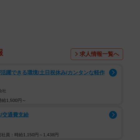
るなどと嘘をつき、結婚する話をもちかけて女性に金を
いることを信じさせるため、ホテルに長期で滞在するな
す。他にも被害女性がおり、その金額は3千万円にも上
まうのでしょうか。
報
求人情報一覧へ
婚活サイトを頻繁に利用していますが、最初から相手
活躍できる環境/土日祝休み/カンタンな軽作
いことを感じています。というのも、詐欺師はまず相手
プレッションを良くして近づいてくるからです。そのた
、仕事や年収を偽ります。
会社
給1,500円～
パーティーで知り合った30代女性から約200万円をだ
/交通費支給
は大学病院の医者だと偽っています。詐欺師たちは高収
をもたせようとしてきます。すると、こちらも好印象の
くなり、疑いづらい状況が生まれてしまうのです。
遣社員：時給1,150円～1,438円