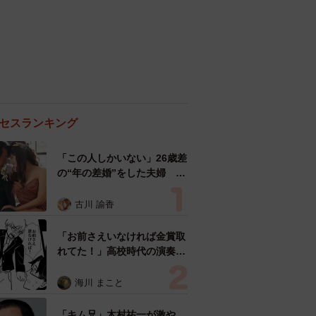
セスランキング
「この人しかいない」26歳差
の“年の差婚”をした夫婦 出
会いは？反対する声はなかっ
た？ 今の思いを聞いた
古川 諭香
「お前さえいなければ金賞取
れてた！」高校時代の演奏会
がトラウマ……責められた学
生は楽器修理職人に 10年後
海川 まこと
再会した因縁の相手から思わ
ぬ申し出【漫画】
「キム兄」木村祐一が激や