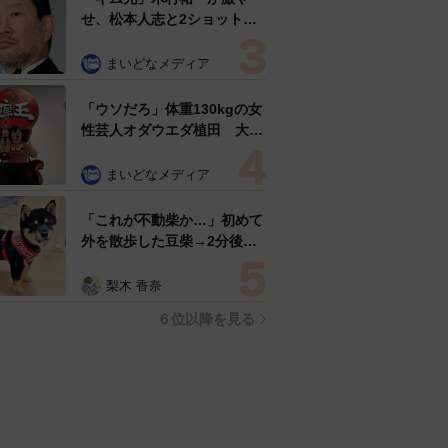
せ、松本人志と2ショット
「一瞬、分からなかったわ」
「テキヤの兄さん」
まいどなメディア
「ウソだろ」体重130kgの女
性芸人オダウエダ植田 大学
時代のほっそり姿に「マジ
で」
まいどなメディア
「これが不動柴か…」初めて
外を散歩した豆柴→2分後、
足元でうるうる 「かわいす
ぎる」「ぬいぐるみみたい」
梨木 香奈
６位以降を見る