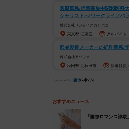
私など、婚活パーティーでは、正直
医療事務/絶賛募集中昭和医科
シャリストへ!ワークライフバラン
ストと自己紹介しますので、ほとんど
円だと言ってしまえば、興味をひい
株式会社リジョイスカンパニー
りますが、嘘はダメです。正直な自
東京都 江東区
アルバイト・
なります。
部品製造メーカーの経理事務/年間
こうした心境を味わったのでしょう
株式会社アソシオ
０代女性らから、結婚の積み立てを
秋田県 北秋田市
派遣社員：
らは職員であるにもかかわらず、実
た。犯行の動機について、女性が職
Sponsored by
とに腹をたてたためと供述してい
おすすめニュース
婚活してる人がすべてそうだという
が一番で、人柄は二の次という人は
「国際ロマンス詐欺
入る隙があるように感じています。