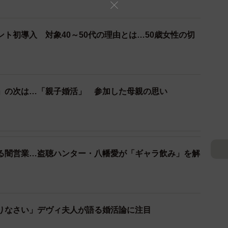
ント初導入 対象40～50代の理由とは…50歳女性の切
」の次は…「親子婚活」 参加した母親の思い
2/2
たところに、詐欺師が付け入る隙があるように感じています
る闇営業…盗聴ハンター・八幡愛が「ギャラ飲み」を解
ta1414/stock.adobe.com）
婚活アプリを使っての詐欺もあります。
りなさい」デヴィ夫人が語る婚活論に注目
った40代女性から「キャッシュカードをなくしたの
ついて、100万円以上の金をだましとっていました。