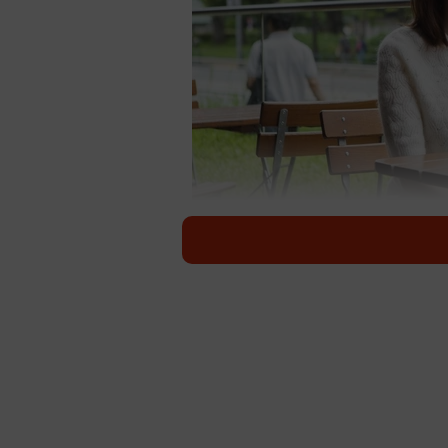
婚活詐欺…ターゲットになっているの
このところ、婚活詐欺の被害が多く
たちです。
今年7月、婚活パーティーで出会った
だましとった45歳の男が詐欺の容