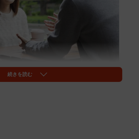
続きを読む
1/2
は女性たちです（Monet/stock.adobe.com）
発生しています。ターゲットになっているのは、女性
30代の女性に投資話を持ち掛けて、390万円ほどを
疑で逮捕されています。男は海外の銀行に勤めたことがあ