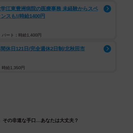
に年収がさほど多くない、収入が不安定なジャーナリ
大学江東豊洲病院の医療事務 未経験からスペ
スも!/時給1400円
の女性からスルーされます。いっそのこと年収1000万
てもらえるかもしれないと、心に魔が差しそうな時もあ
分を見せてしまうので、結果は毎回、玉砕ということに
パート：時給1,400円
休日121日/完全週休2日制/北秋田市
か。裁判所の事務官が、婚活パーティーで出会った３
名目に金をだましとったとして、逮捕されています。自
時給1,350円
際にいる裁判官の名刺を渡して、身元を偽っていまし
業のことばかりを気にかけて、自分自身を見ていないこ
るそうです。
わけではありませんが、実際に年収・職業・ルックス
多いように思います。そうしたところに、詐欺師が付け
」その非道な手口…あなたは大丈夫？