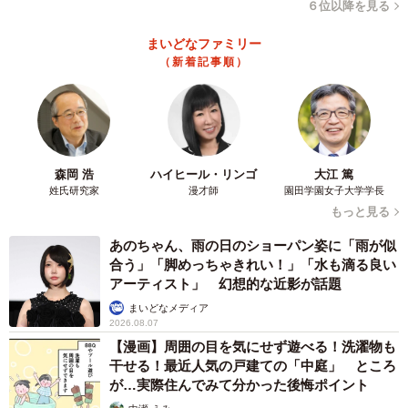
６位以降を見る
まいどなファミリー
（新着記事順）
森岡 浩
ハイヒール・リンゴ
大江 篤
姓氏研究家
漫才師
園田学園女子大学学長
4/5
もっと見る
わらび餅をミルクティーに入れて…タピオカ風に＝明日香食品公式イン
あのちゃん、雨の日のショーパン姿に「雨が似
スタグラムより
合う」「脚めっちゃきれい！」「水も滴る良い
アーティスト」 幻想的な近影が話題
とのことでした。実は同社のわらび餅は東日本と西日本
まいどなメディア
とで違い、東日本のわらび餅には関東の文化である黒蜜を
2026.08.07
添え、きな粉の配合も違うのだそう。ほかにも、きな粉の
【漫画】周囲の目を気にせず遊べる！洗濯物も
干せる！最近人気の戸建ての「中庭」 ところ
代わりにシュワシュワパウダーを添付したラムネわらび餅
が…実際住んでみて分かった後悔ポイント
やコーラわらび餅を発売。昨年はあのパインアメとコラボ