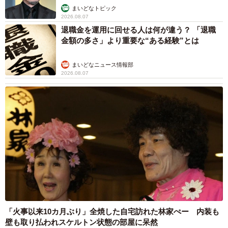
まいどなトピック
2026.08.07
退職金を運用に回せる人は何が違う？ 「退職
金額の多さ」より重要な“ある経験”とは
まいどなニュース情報部
2026.08.07
「火事以来10カ月ぶり」全焼した自宅訪れた林家ぺー 内装も
壁も取り払われスケルトン状態の部屋に呆然