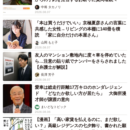
中将 タカノリ
2026.08.07
「本は買うだけでいい」京極夏彦さんの言葉に
共感した女性→リビングの本棚に140冊を積
読 「家に自分だけの本屋さん」
山岡 もと子
2026.08.07
友人のマンション敷地内に度々車を停めていた
ら…注意の貼り紙でナンバーをさらされました
【弁護士が解説】
長澤 芳子
2026.08.07
愛車は総走行距離17万キロのホンダレジェン
ド 「どなたか欲しい方が居たら」 大御所漫
才師が譲渡の意向
まいどなトピック
2026.08.06
【漫画】「高い家賃を払えるのに、まだ欲し
い？」高級レジデンスの七夕飾り、書かれた願