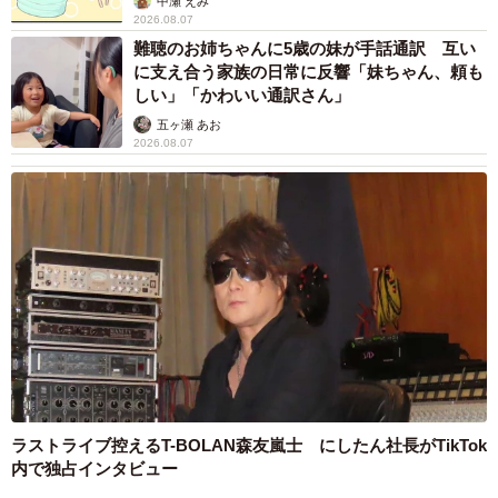
中瀬 えみ
したパインアメわらび餅で話題を呼びました。「これから
2026.08.07
難聴のお姉ちゃんに5歳の妹が手話通訳 互い
もその時代や嗜好にあったわらび餅を作り続けていきたい
に支え合う家族の日常に反響「妹ちゃん、頼も
ですし、わらび餅に限らず、いろいろな和生菓子を通じて
しい」「かわいい通訳さん」
『ちょっと食べる』喜びを毎日世界へお届けできたらと
五ヶ瀬 あお
日々製造しています」と同社。一度によもぎ、豆、ごまの
2026.08.07
味が楽しめるあんこ餅の「三色あんこ餅」や、ずんだあん
の葛餅とこしあん入り氷餅、桜餅を詰め合わせた「夏のよ
くばり和菓子」もイチオシといいます。
5/5
ラストライブ控えるT-BOLAN森友嵐士 にしたん社長がTikTok
西日本はきな粉のみ、東日本は黒蜜付きで、きな粉の配合も違うそう＝
明日香食品ＨＰより
内で独占インタビュー