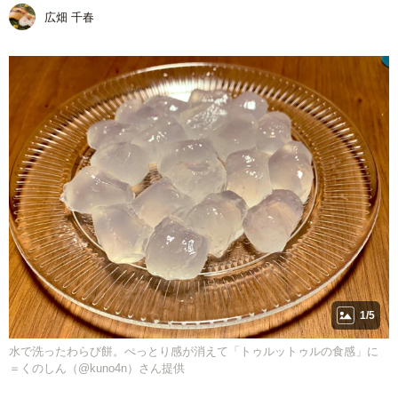
広畑 千春
1/5
水で洗ったわらび餅。ぺっとり感が消えて「トゥルットゥルの食感」に
＝くのしん（@kuno4n）さん提供