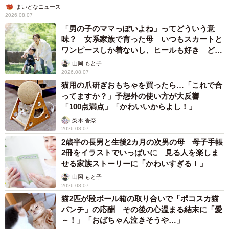
まいどなニュース
ちなみに、公式ツイッターなどではわらび餅に合う食材
2026.08.07
も紹介しているそうです。ぺっとりくっついたわらび餅を
「男の子のママっぽいよね」ってどういう意
ひとつひとつ外すのも楽しいですが、この方法を知ってい
味？ 女系家族で育った母 いつもスカートと
ワンピースしか着ないし、ヒールも好き どの
た方も知らなかった方も、この夏はひと味違う涼味を楽し
へんが…
山岡 もと子
んでみては？
2026.08.07
猫用の爪研ぎおもちゃを買ったら…「これで合
ってますか？」予想外の使い方が大反響
「100点満点」「かわいいからよし！」
梨木 香奈
2026.08.07
2歳半の長男と生後2カ月の次男の母 母子手帳
2冊をイラストでいっぱいに 見る人を楽しま
せる家族ストーリーに「かわいすぎる！」
山岡 もと子
2026.08.07
猫2匹が段ボール箱の取り合いで「ポコスカ猫
パンチ」の応酬 その後の心温まる結末に「愛
～！」「おばちゃん泣きそうや…」