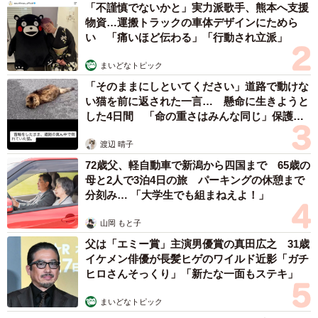
―わらび餅の季節ですが、オススメの食べ方はあります
「不謹慎でないかと」実力派歌手、熊本へ支援
物資…運搬トラックの車体デザインにためら
か？
い 「痛いほど伝わる」「行動され立派」
「もちろんオススメは別添のきな粉です。そのきな粉は明
まいどなトピック
日香の独自配合＆焙煎のこだわりきな粉です。それ以外に
「そのままにしといてください」道路で動けな
はバニラアイスに添えたり、フルーツポンチに浮かべた
い猫を前に返された一言… 懸命に生きようと
した4日間 「命の重さはみんな同じ」保護団
り、ミルクティーに浮かべてタピオカ気分やかき氷のシロ
体代表の訴え
ップでカラフルに色付けしたり…と食べ方は無限に広がり
渡辺 晴子
ます」
72歳父、軽自動車で新潟から四国まで 65歳の
母と2人で3泊4日の旅 パーキングの休憩まで
分刻み… 「大学生でも組まねえよ！」
山岡 もと子
父は「エミー賞」主演男優賞の真田広之 31歳
イケメン俳優が長髪ヒゲのワイルド近影「ガチ
ヒロさんそっくり」「新たな一面もステキ」
まいどなトピック