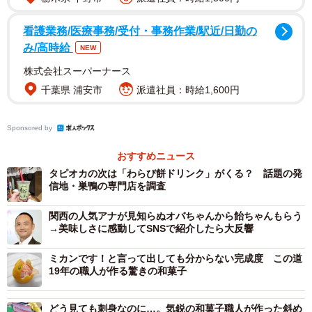
看護業務/医療事務/受付・事務作業/駅近/日勤の
み/高時給
NEW
株式会社スーパーナース
千葉県 浦安市
派遣社員：時給1,600円
2/5
Sponsored by
話題になったツイート（一部画像を加工しています）
おすすめニュース
―まず、このわらび餅はどうやって作るのでしょう？
タピオカの次は「わらび餅ドリンク」がくる？ 話題の発
信地・巣鴨の専門店を調査
「まずは原料に異常がないか検品し、正しく計量したら、
関西の人気アナが見知らぬオバちゃんから飴ちゃんもらう
原料を加熱し混ぜ合わせ、機械でカットします。その後、
→美味しさに感動してSNSで紹介したら大反響
カットされた丸いわらび餅は大きな水槽へ次々にダイブ。
それを手作業で１パックずつ計量しきな粉、ピックスを添
ミカンです！と言って出しても分からない完成度 この道
19年の職人が作る驚きの和菓子
付したら、包装、ラベルを貼り、最後に商品に異常がない
か金属探知機、目視で確認し、お客様の元へ心を込めて出
どう見ても刺身なのに…。気鋭の和菓子職人が作った斜め