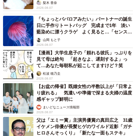
梨木 香奈
2026.08.07
「ちょっとババロアみたい」パートナーの誕生
日に手作りトートバッグ 完成まで1年 淡い
藍染めに漂うクラゲ よく見ると…「センスす
ごい」
山岡 もと子
2026.08.07
【漫画】大学生息子の「頼れる彼氏」っぷりを
見て母は絶句 「起きなよ、遅刻するよ」っ
て…あなた毎朝私が起こしてますけど？笑
松波 穂乃圭
2026.08.07
【お盆の帰省】既婚女性の半数以上が「日常よ
り疲れる」 気遣いや準備で深まる夫婦の温度
感ギャップ鮮明に
まいどなニュース情報部
2026.08.07
父は「エミー賞」主演男優賞の真田広之 31歳
イケメン俳優が長髪ヒゲのワイルド近影「ガチ
ヒロさんそっくり」「新たな一面もステキ」