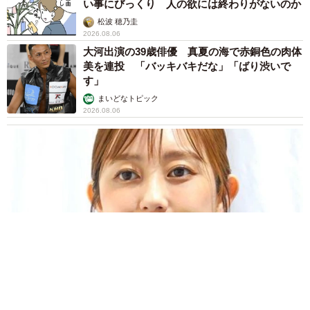
い事にびっくり 人の欲には終わりがないのか
松波 穂乃圭
2026.08.06
大河出演の39歳俳優 真夏の海で赤銅色の肉体
美を連投 「バッキバキだな」「ばり渋いで
す」
まいどなトピック
2026.08.06
「人生こそがバラエティー」 マレーシア移住を報告した菊地亜