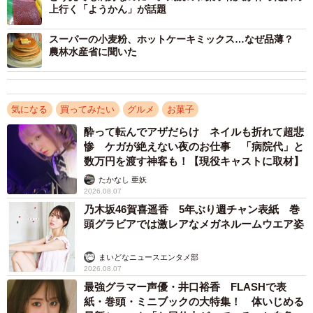
荷致しております」
上行く「ようかん」が話題
スーパーの小麦粉、ホットケーキミックス…なぜ品薄？
―作る工程で水にさらすんですね。
農林水産省に聞いた
「はい。ですから、ご購入後にお召し上がりになる際、水
で冷やすと表面がみずみずしく、口に入れた時にプルっと
気になる
買ってみたい
グルメ
お菓子
口当たりがよくなります。作りたての状態に戻るようなイ
酔って転んでアザだらけ ネイルも折れて超悲
メージですね」
惨 ケガが絶えない夜のお仕事 「病院代」と
数万円を渡す神客も！【現役キャストに取材】
たかなし 亜妖
2026.08.07
乃木坂46賀喜遥香 5年ぶり週チャン表紙 巻
頭グラビアでは激レアなメガネルームウエア姿
まいどなニュースエンタメ部
2026.08.07
最強グラマー声優・井口裕香 FLASHで表
紙・巻頭・ミニブックの大特集！ 体いじめる