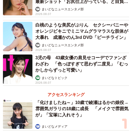
最新ショット「お尻仕上がっている、と自負し
ています」「いくつになっても理想の身体でい
まいどなニュースエンタメ部
たい」
2026.08.07
白桃のような美尻がぷりん セクシーバニーや
オレンジビキニでミニマムグラマラスな肢体が
大暴れ 成瀬かのん3rd DVD「ピーチライン」
まいどなニュースエンタメ部
2026.08.07
3/5
3児の母 43歳女優の肩見せコーデでファンざ
わざわ 「色っぽすぎて思わず二度見」「むっ
できたてのわらび餅が水の中を流れていく様子＝明日香食品公式フェイ
かしからずっと可愛い」
スブックより
まいどなトピック
2026.08.07
―水にさらす場合のポイントはありますか？
アクセスランキング
「ザルなどで軽く水洗いし、水気をよくきることです。夏
「化けましたね～」10歳で綾瀬はるかの娘役→
雰囲気ガラリの18歳に成長 「メイクで雰囲気
場は水道水もぬるくなっていますので、氷水で冷やすとよ
が」「宝塚に入れそう」
り弾力が増して美味しく召し上がれます」
まいどなメディア