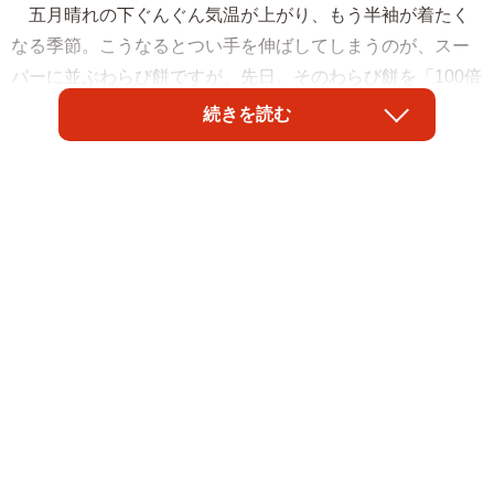
五月晴れの下ぐんぐん気温が上がり、もう半袖が着たく
なる季節。こうなるとつい手を伸ばしてしまうのが、スー
パーに並ぶわらび餅ですが、先日、そのわらび餅を「100倍
美味しく食べる方法」がネット上を駆け巡りました。その
続きを読む
方法とは、何と「水ですすぐ」こと。「表面がトゥルット
ゥルになる」という魅惑の食べ方について、1992年に透明
のわらび餅を先駆けて販売し、今や年間１億粒以上を製造
しているという「明日香食品」（本社：大阪府八尾市）に
聞きました。