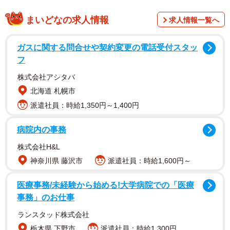
まいどなの求人情報
求人情報一覧へ
ガスに関する問合せや契約変更の電話受付スタッ
話題の食べ方は、今月７日にTwitterユーザーの、くのし
フ
ん（@kuno4n）さんがつぶやいたもの。これまでに3万リ
株式会社アシタバ
ツイート、11.3万いいねを集め、「初めて知りました！」
北海道 札幌市
という驚きに加え「ずっとすすいで食べるものだと思って
派遣社員：時給1,350円～1,400円
た」「炭酸水ですすぐとシュワシュワして涼しげですよ」
病院内の事務
との声も上がりました。
株式会社H&L
神奈川県 藤沢市
派遣社員：時給1,600円～
医療事務/未経験から始める!大学病院での「医療
事務」のお仕事
ランスタッド株式会社
栃木県 下野市
派遣社員：時給1,300円