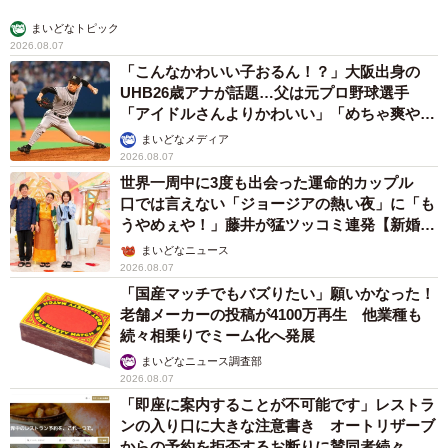
まいどなトピック
2026.08.07
「こんなかわいい子おるん！？」大阪出身の
UHB26歳アナが話題…父は元プロ野球選手
「アイドルさんよりかわいい」「めちゃ爽や
か」
まいどなメディア
2026.08.07
世界一周中に3度も出会った運命的カップル
口では言えない「ジョージアの熱い夜」に「も
うやめぇや！」藤井が猛ツッコミ連発【新婚さ
ん】
まいどなニュース
2026.08.07
「国産マッチでもバズりたい」願いかなった！
老舗メーカーの投稿が4100万再生 他業種も
続々相乗りでミーム化へ発展
まいどなニュース調査部
2026.08.07
「即座に案内することが不可能です」レストラ
ンの入り口に大きな注意書き オートリザーブ
からの予約を拒否するお断りに賛同者続々