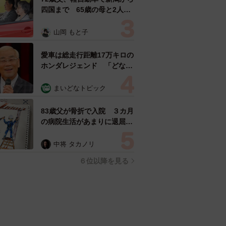
四国まで 65歳の母と2人で
3泊4日の旅 パーキングの休
憩まで分刻み… 「大学生で
山岡 もと子
も組まねえよ！」
愛車は総走行距離17万キロの
ホンダレジェンド 「どなた
か欲しい方が居たら」 大御
所漫才師が譲渡の意向
まいどなトピック
83歳父が骨折で入院 ３カ月
の病院生活があまりに退屈で
「画用紙と色鉛筆持ってこ
い！」→スケッチブックを見
中将 タカノリ
た家族が仰天「これ、売れま
６位以降を見る
すよ…」