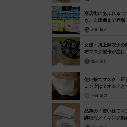
商店街にあふれる“
き、自販機まで登場
杉田 康人
女優・川上麻衣子の
布マスク製作が注目
北村 泰介
歯磨きでし
使い捨てマスク 正
ミングは？オモテと
(4)ストレス性口臭
平藤 清刀
実は、強いストレスがかかると交感
臭の原因となる悪玉菌が好む成分が
品薄の「使い捨てマ
くなります。逆に気分の落ち着いて
詳細なメイキング動
した唾液が出てきます。これにより