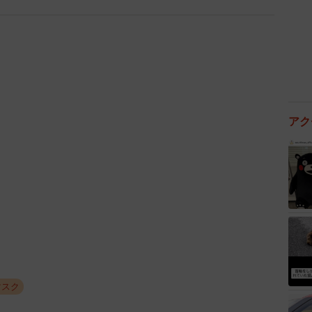
です。
があると思い込み悩む人がいます。心理的な口臭なの
レスとなって、口臭を引き起こすこともありますので、
アク
系や呼吸器系など歯科以外の病気でも口臭がするとき
ニオイが気になるときは、専門の病院で診てもらうとよ
やかに！
口臭対策はエチケットです。
マスク
は口臭の原因になります。特に、寝ている間は唾液の