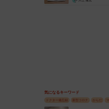
川上 隆宏
トレスをためないようにしたいもの
(5)心理的口臭
周りは全く気にならないのに、口臭
ですが、ひどくなれば、これがスト
注意してくださいね。
(6)全身疾患による口臭
糖尿病や肝臓の病気、また、耳鼻科
があります。お口の手入れをしても
いでしょう。
「口臭対策４か条」でお口さわ
他人に不快感を与えないためにも、
気になるキーワード
ドクター備忘録
新型コロナ
からだ
(1)歯磨きでプラーク除去
歯と歯の間に取り残されたプラーク