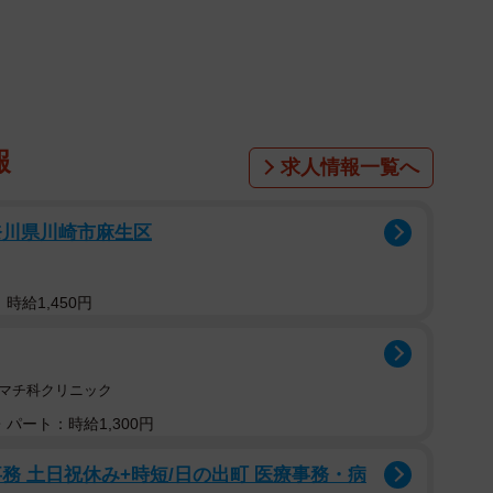
。それよりも問題は、そのニオイが口臭からきている場
合は、早めに口臭対策をしたいものです。というの
ません。周りの人を不快に感じさせる口臭もあるからで
報
求人情報一覧へ
奈川県川崎市麻生区
め、舌苔（ぜったい）の異常や歯周病など病気からく
原因はさまざまです。
時給1,450円
減少し、細菌が増殖して一時的に口臭が強まります
ウマチ科クリニック
が増え、口臭は緩和されます。女性の生理時などホルモ
パート：時給1,300円
ます。生理的口臭は誰もがもっている口内のニオイなの
はありません。
務 土日祝休み+時短/日の出町 医療事務・病