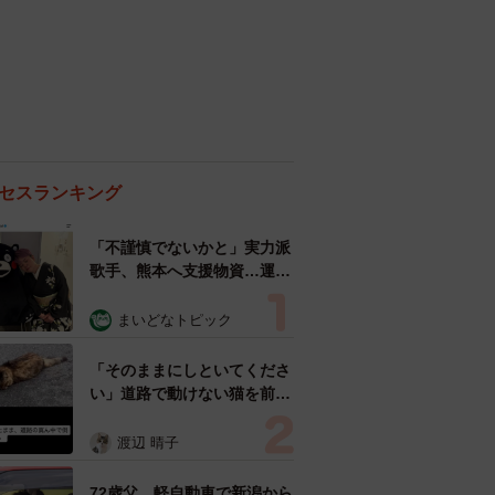
セスランキング
「不謹慎でないかと」実力派
歌手、熊本へ支援物資…運搬
トラックの車体デザインにた
めらい 「痛いほど伝わる」
まいどなトピック
「行動され立派」
「そのままにしといてくださ
い」道路で動けない猫を前に
返された一言… 懸命に生き
ようとした4日間 「命の重
渡辺 晴子
さはみんな同じ」保護団体代
表の訴え
72歳父、軽自動車で新潟から