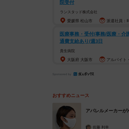
院受付
(2)飲食や嗜好品でおこる口臭
ランスタッド株式会社
ニンニクやネギなどを食べた後、飲
愛媛県 松山市
派遣社員：時
ーヒーや乳製品も口臭の原因となり
医療事務・受付/事務/医療・介護
(3)清掃不良による口臭
通費支給あり/週3日
ニオイの原因は口の中のプラーク（
貴生病院
菌が剥がれた粘膜や食べカスなどの
大阪府 大阪市
アルバイト・
プラークや歯石は歯周病や虫歯の原
お手入れ不足の入れ歯も口臭の原因
Sponsored by
おすすめニュース
アパレルメーカーが
佐藤 利幸