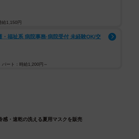
酒や喫煙後など一時的に口臭が強まります。意外とコ
給1,150円
ます。しかし、これらは時間とともに解消されます。
・福祉系 病院事務·病院受付 未経験OK/交
歯垢）や歯石、舌苔(ぜったい)。その中に存在する細
タンパク質を分解するときに嫌なニオイを出すのです。
パート：時給1,200円～
因にもなるので、歯医者さんで取ってもらいましょう。
となりますので、定期的に洗浄しましょう。
冷感・速乾の洗える夏用マスクを販売