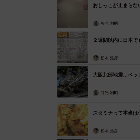
おしっこが止まらな
分泌が少なく口内に細菌が繁殖しや
谷光 利昭
２週間以内に日本で
松本 浩彦
大阪北部地震…ベッ
谷光 利昭
スタミナって本当は
松本 浩彦