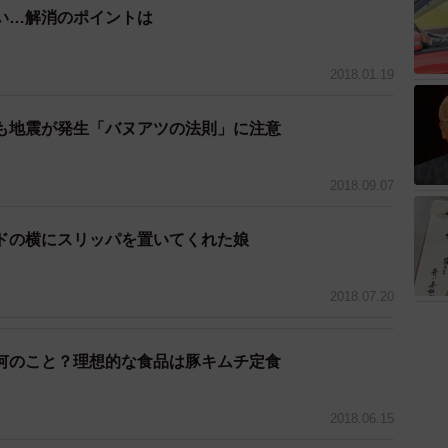
い…解消のポイントは
すいので、就寝前の歯磨きは念入りにしてください。
2018.01.19
も地震が発生「バヌアツの法則」に注意
2018.09.07
ドの横にスリッパを置いてくれた娘
2018.07.20
何のこと？理想的な食品は豚キムチ定食
2018.06.15