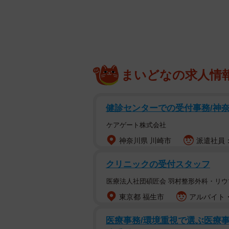
るとか、洗うとかで解決はできます
合です。
口腔内から嫌なニオイがしている場
も、口臭は本人だけの問題ではあり
す。
まいどなの求人情
口臭の原因は様々
健診センターでの受付事務/神
一時的に起こる生理的なものをはじ
ケアゲート株式会社
るもの、心理的なものなど、口臭の
神奈川県 川崎市
派遣社員：
(1)生理的口臭
クリニックの受付スタッフ
起床時や空腹時などは唾液の分泌が
医療法人社団碩匠会 羽村整形外科・リ
が、歯磨きや食事をすることで唾液
東京都 福生市
アルバイト・
ンバランスの変化でも口臭は発生し
で、ひどくない限りは気にすること
医療事務/環境重視で選ぶ医療事