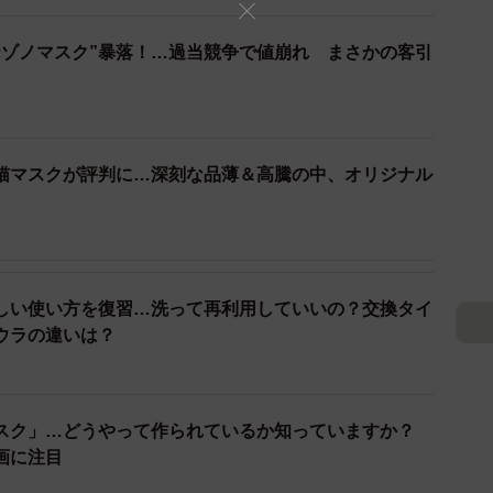
ナゾノマスク”暴落！…過当競争で値崩れ まさかの客引
猫マスクが評判に…深刻な品薄＆高騰の中、オリジナル
2/3
っかりプラークを除去しましょう
しい使い方を復習…洗って再利用していいの？交換タイ
ウラの違いは？
神経によりネバネバした唾液が出てきます。これは口
含まれているだけでなく、口の中に悪玉菌が滞留しやす
スク」…どうやって作られているか知っていますか？
いるときは副交感神経によって洗浄能力の高いサラサラ
画に注目
口の中の細菌が洗い流されるので、口臭は減ります。ス