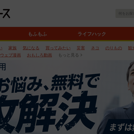
もふもふ
ライフハック
い
家族
気になる
買ってみたい
災害
ネコ
のりもの
観
ウェブ漫画
おもしろ動画
もっと見る