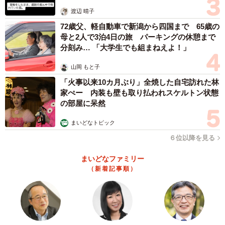
体代表の訴え
渡辺 晴子
72歳父、軽自動車で新潟から四国まで 65歳の
母と2人で3泊4日の旅 パーキングの休憩まで
分刻み… 「大学生でも組まねえよ！」
山岡 もと子
「火事以来10カ月ぶり」全焼した自宅訪れた林
家ぺー 内装も壁も取り払われスケルトン状態
の部屋に呆然
まいどなトピック
６位以降を見る
まいどなファミリー
（新着記事順）