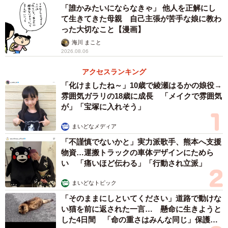
「誰かみたいにならなきゃ」 他人を正解にし
て生きてきた母親 自己主張が苦手な娘に教わ
った大切なこと【漫画】
海川 まこと
2026.08.06
アクセスランキング
「化けましたね～」10歳で綾瀬はるかの娘役→
雰囲気ガラリの18歳に成長 「メイクで雰囲気
が」「宝塚に入れそう」
まいどなメディア
「不謹慎でないかと」実力派歌手、熊本へ支援
物資…運搬トラックの車体デザインにためら
い 「痛いほど伝わる」「行動され立派」
まいどなトピック
「そのままにしといてください」道路で動けな
い猫を前に返された一言… 懸命に生きようと
した4日間 「命の重さはみんな同じ」保護団