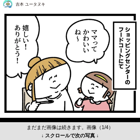
吉本 ユータヌキ
まだまだ画像は続きます。画像（1/4）
↓ スクロールで次の写真 ↓