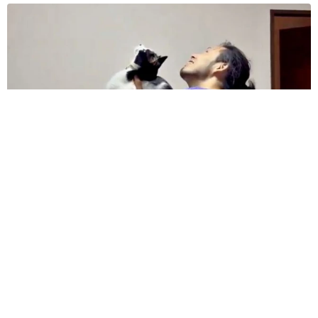
コガネムシを見つめる猫とパパ、偶然生まれた神々しい構図が
「宗教画のよう」と話題 「尊い」「ていうかライオンキン
グ」
梨木 香奈
2026.08.06
髪をバッサリと切った飼い主が帰宅すると→愛
犬たちの反応に「ワンコ様でも戸惑うのね
（笑）」「困り顔がかわいい」
ANNA
2026.08.06