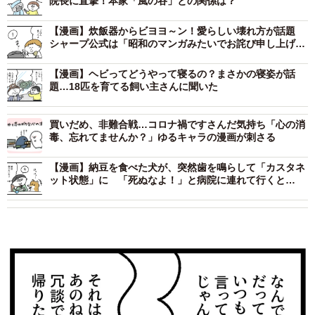
院長に直撃！本家「風の谷」との関係は？
【漫画】炊飯器からビヨヨ～ン！愛らしい壊れ方が話題
シャープ公式は「昭和のマンガみたいでお詫び申し上げま
す」
【漫画】ヘビってどうやって寝るの？まさかの寝姿が話
題…18匹を育てる飼い主さんに聞いた
買いだめ、非難合戦…コロナ禍ですさんだ気持ち「心の消
毒、忘れてませんか？」ゆるキャラの漫画が刺さる
【漫画】納豆を食べた犬が、突然歯を鳴らして「カスタネ
ット状態」に 「死ぬなよ！」と病院に連れて行くと…