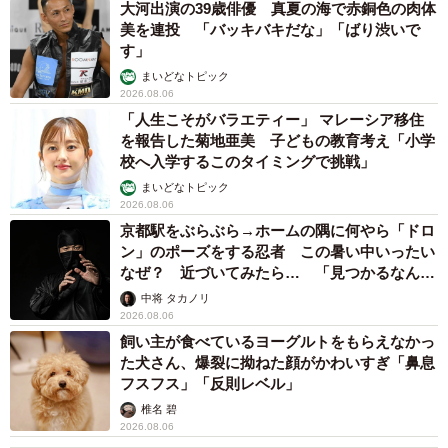
大河出演の39歳俳優 真夏の海で赤銅色の肉体
美を連投 「バッキバキだな」「ばり渋いで
す」
まいどなトピック
2026.08.06
「人生こそがバラエティー」 マレーシア移住
を報告した菊地亜美 子どもの教育考え「小学
校へ入学するこのタイミングで挑戦」
まいどなトピック
2026.08.06
京都駅をぶらぶら→ホームの隅に何やら「ドロ
ン」のポーズをする忍者 この暑い中いったい
なぜ？ 近づいてみたら… 「見つかるなんて
未熟」
中将 タカノリ
2026.08.06
飼い主が食べているヨーグルトをもらえなかっ
た犬さん、爆裂に拗ねた顔がかわいすぎ「鼻息
フスフス」「反則レベル」
椎名 碧
2026.08.06