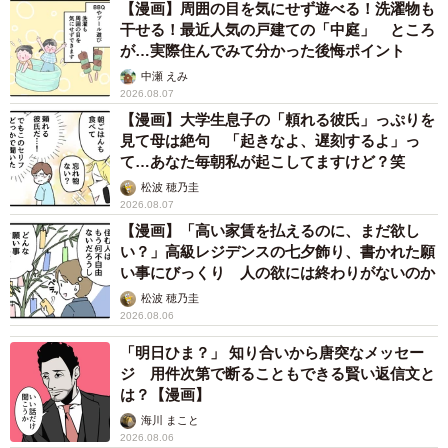
【漫画】周囲の目を気にせず遊べる！洗濯物も
干せる！最近人気の戸建ての「中庭」 ところ
が…実際住んでみて分かった後悔ポイント
中瀬 えみ
2026.08.07
【漫画】大学生息子の「頼れる彼氏」っぷりを
見て母は絶句 「起きなよ、遅刻するよ」っ
て…あなた毎朝私が起こしてますけど？笑
松波 穂乃圭
2026.08.07
【漫画】「高い家賃を払えるのに、まだ欲し
い？」高級レジデンスの七夕飾り、書かれた願
い事にびっくり 人の欲には終わりがないのか
松波 穂乃圭
2026.08.06
「明日ひま？」 知り合いから唐突なメッセー
ジ 用件次第で断ることもできる賢い返信文と
は？【漫画】
海川 まこと
2026.08.06