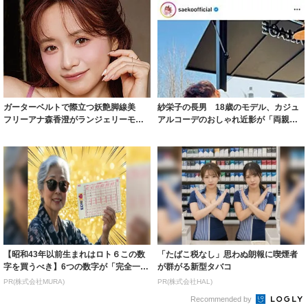
ガーターベルトで際立つ妖艶脚線美
紗栄子の長男 18歳のモデル、カジュ
フリーアナ森香澄がランジェリーモデ
アルコーデのおしゃれ近影が「両親の
ルに ｢PE...
いいとこ取...
【昭和43年以前生まれはロト６この数
「たばこ税なし」思わぬ朗報に喫煙者
字を買うべき】6つの数字が「完全一
が群がる新型タバコ
致」する方...
PR(株式会社MURA)
PR(株式会社HAL)
Recommended by