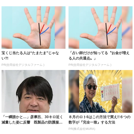
宝くじ当たる人は“たまたま”じゃな
「占い師だけが知ってる〝お金が増え
い?!
る人の共通点〟」
PR(合同会社デジタルファーム )
PR(合同会社デジタルファーム )
「一瞬誰かと…」彦摩呂、30キロ近く
８月のロト6はこの方法で買え!!６つの
減量した姿に反響 既製品の防護服が
数字が『完全一致』する方法
着られると...
PR(株式会社MURA)