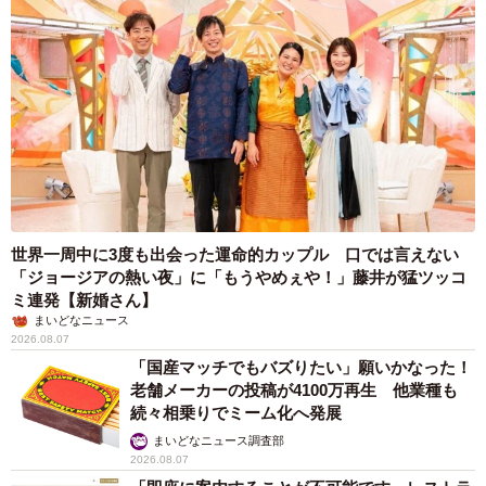
世界一周中に3度も出会った運命的カップル 口では言えない
「ジョージアの熱い夜」に「もうやめぇや！」藤井が猛ツッコ
ミ連発【新婚さん】
まいどなニュース
2026.08.07
「国産マッチでもバズりたい」願いかなった！
老舗メーカーの投稿が4100万再生 他業種も
続々相乗りでミーム化へ発展
まいどなニュース調査部
2026.08.07