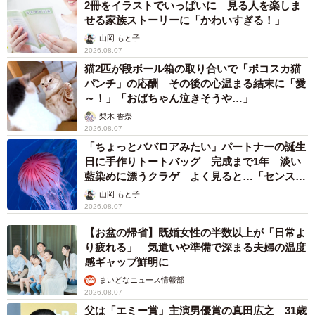
2冊をイラストでいっぱいに 見る人を楽しま
せる家族ストーリーに「かわいすぎる！」
山岡 もと子
2026.08.07
猫2匹が段ボール箱の取り合いで「ポコスカ猫
パンチ」の応酬 その後の心温まる結末に「愛
～！」「おばちゃん泣きそうや…」
梨木 香奈
2026.08.07
「ちょっとババロアみたい」パートナーの誕生
日に手作りトートバッグ 完成まで1年 淡い
藍染めに漂うクラゲ よく見ると…「センスす
ごい」
山岡 もと子
2026.08.07
【お盆の帰省】既婚女性の半数以上が「日常よ
り疲れる」 気遣いや準備で深まる夫婦の温度
感ギャップ鮮明に
まいどなニュース情報部
2026.08.07
父は「エミー賞」主演男優賞の真田広之 31歳