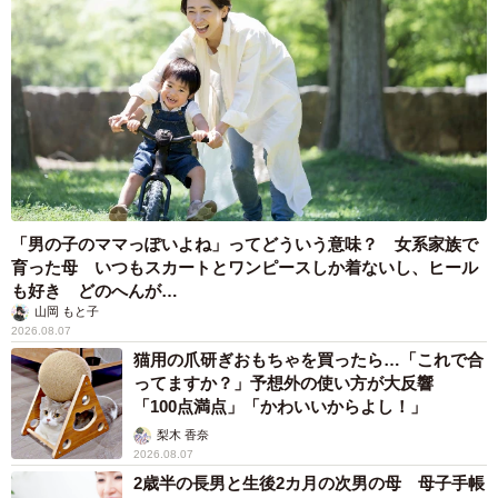
「男の子のママっぽいよね」ってどういう意味？ 女系家族で
育った母 いつもスカートとワンピースしか着ないし、ヒール
も好き どのへんが…
山岡 もと子
2026.08.07
猫用の爪研ぎおもちゃを買ったら…「これで合
ってますか？」予想外の使い方が大反響
「100点満点」「かわいいからよし！」
梨木 香奈
2026.08.07
2歳半の長男と生後2カ月の次男の母 母子手帳