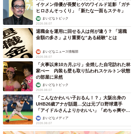
イケメン俳優が長髪ヒゲのワイルド近影「ガチ
ヒロさんそっくり」「新たな一面もステキ」
まいどなトピック
2026.08.07
退職金を運用に回せる人は何が違う？ 「退職
金額の多さ」より重要な“ある経験”とは
まいどなニュース情報部
2026.08.07
「火事以来10カ月ぶり」全焼した自宅訪れた林
家ぺー 内装も壁も取り払われスケルトン状態
の部屋に呆然
まいどなトピック
2026.08.07
「こんなかわいい子おるん！？」大阪出身の
UHB26歳アナが話題…父は元プロ野球選手
「アイドルさんよりかわいい」「めちゃ爽や
か」
まいどなメディア
2026.08.07