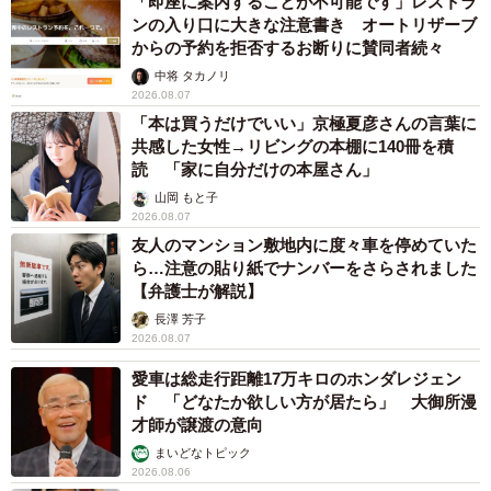
「即座に案内することが不可能です」レストラ
ンの入り口に大きな注意書き オートリザーブ
からの予約を拒否するお断りに賛同者続々
中将 タカノリ
2026.08.07
「本は買うだけでいい」京極夏彦さんの言葉に
共感した女性→リビングの本棚に140冊を積
読 「家に自分だけの本屋さん」
山岡 もと子
2026.08.07
友人のマンション敷地内に度々車を停めていた
ら…注意の貼り紙でナンバーをさらされました
【弁護士が解説】
長澤 芳子
2026.08.07
愛車は総走行距離17万キロのホンダレジェン
ド 「どなたか欲しい方が居たら」 大御所漫
才師が譲渡の意向
まいどなトピック
2026.08.06