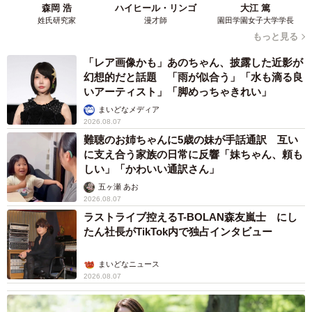
森岡 浩
ハイヒール・リンゴ
大江 篤
姓氏研究家
漫才師
園田学園女子大学学長
もっと見る
「レア画像かも」あのちゃん、披露した近影が
幻想的だと話題 「雨が似合う」「水も滴る良
いアーティスト」「脚めっちゃきれい」
まいどなメディア
2026.08.07
難聴のお姉ちゃんに5歳の妹が手話通訳 互い
に支え合う家族の日常に反響「妹ちゃん、頼も
しい」「かわいい通訳さん」
五ヶ瀬 あお
2026.08.07
ラストライブ控えるT-BOLAN森友嵐士 にし
たん社長がTikTok内で独占インタビュー
まいどなニュース
2026.08.07