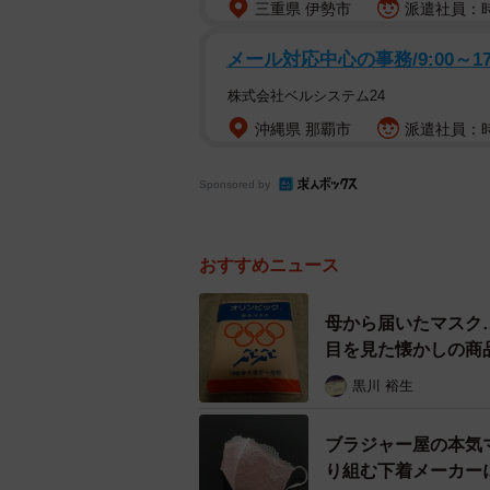
三重県 伊勢市
派遣社員：時
メール対応中心の事務/9:00～17
株式会社ベルシステム24
沖縄県 那覇市
派遣社員：時
Sponsored by
おすすめニュース
母から届いたマスク
目を見た懐かしの商
黒川 裕生
ブラジャー屋の本気
り組む下着メーカー