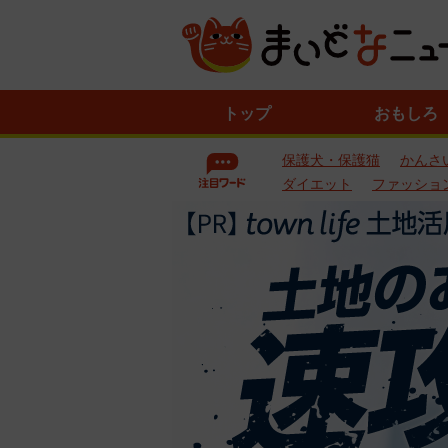
ニ
トップ
おもしろ
ュ
ー
保護犬・保護猫
かんさ
ス
一
ダイエット
ファッショ
覧