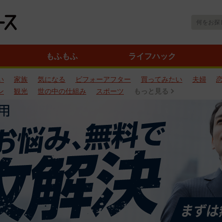
もふもふ
ライフハック
い
家族
気になる
ビフォーアフター
買ってみたい
夫婦
ン
観光
世の中の仕組み
スポーツ
もっと見る