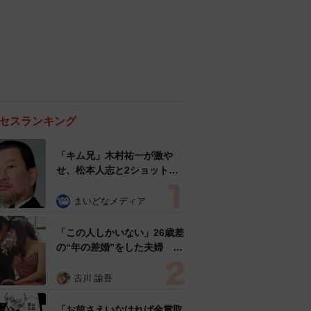
セスランキング
「キム兄」木村祐一が激や
せ、松本人志と2ショット
「一瞬、分からなかったわ」
「テキヤの兄さん」
まいどなメディア
「この人しかいない」26歳差
の“年の差婚”をした夫婦 出
会いは？反対する声はなかっ
た？ 今の思いを聞いた
古川 諭香
「お前さえいなければ金賞取