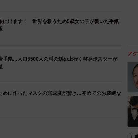
旅に出ます！ 世界を救うため5歳女の子が書いた手紙
題
アク
岩手県…人口5500人の村の斜め上行く啓発ポスターが
題
ために作ったマスクの完成度が驚き…初めてのお裁縫な