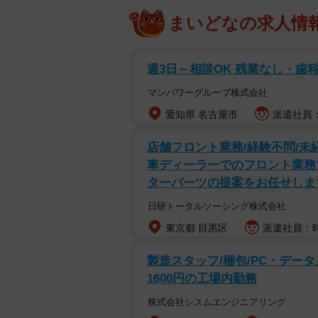
まいどなの求人情
週3日～相談OK 残業なし・歯
マンパワーグループ株式会社
愛知県 名古屋市
派遣社員：
店舗フロント業務/経験不問/未
車ディーラーでのフロント業務
ターパーツの提案をお任せしま
日研トータルソーシング株式会社
東京都 目黒区
派遣社員：時
製造スタッフ/梱包/PC・データ
1600円の工場内勤務
株式会社シスムエンジニアリング