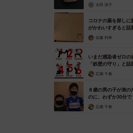
太田 浩子
コロナの薬を探しに
がかわいすぎると話
佐藤 利幸
いまだ感染者ゼロの
「鉄壁の守り」と話
広畑 千春
８歳の男の子が弟の
のに、わずか30分で
広畑 千春