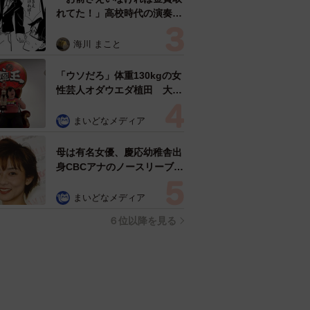
れてた！」高校時代の演奏会
がトラウマ……責められた学
生は楽器修理職人に 10年後
海川 まこと
再会した因縁の相手から思わ
ぬ申し出【漫画】
「ウソだろ」体重130kgの女
性芸人オダウエダ植田 大学
時代のほっそり姿に「マジ
で」
まいどなメディア
母は有名女優、慶応幼稚舎出
身CBCアナのノースリーブ姿
「育ちの良さが表情に表れて
る」「天使の笑顔」
まいどなメディア
６位以降を見る