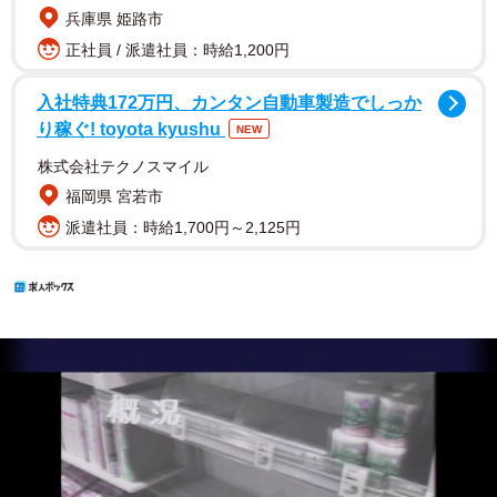
兵庫県 姫路市
正社員 / 派遣社員：時給1,200円
入社特典172万円、カンタン自動車製造でしっか
り稼ぐ! toyota kyushu
NEW
株式会社テクノスマイル
福岡県 宮若市
派遣社員：時給1,700円～2,125円