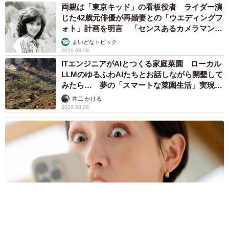
両親は「東京キッド」の看板役者 ライダー演
じた42歳元俳優が再婚妻との「ウエディングフ
ォト」計画を明言 「センスあるカメラマン求
む」
まいどなトピック
2026.08.08
ITエンジニアがAIとつくる家庭菜園 ローカル
LLMのゆるふわAIたちとお話しながら開墾して
みたら… 夢の「スマートな菜園生活」実現な
るか
井二 かける
2026.08.08