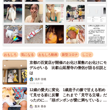
おもしろ
気になる
おもしろ動画
新型コロナ
しごと
京都の百貨店が開催のお化け屋敷のお化けにモ
デルがいる 比叡山延暦寺の僧侶が語る伝説と
は
浅井 佳穂
2026.08.08
12歳の愛犬に変化 1歳息子の膝で甘える初め
て見せる姿に反響 これまで「見守る立場」だ
ったのに…「頭ポンポンが愛に満ちている」
「尊…」
梨木 香奈