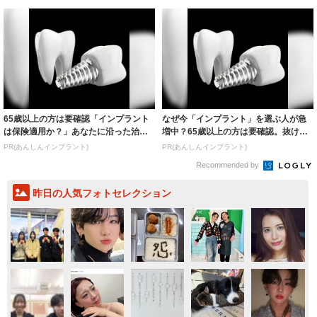
65歳以上の方は要確認「インプラント
なぜ今「インプラント」を選ぶ人が急
は保険適用か？」あなたに沿った治療
増中？65歳以上の方は要確認。抜けた
法や費用を...
歯の放置は...
PR(あんしんインプラント)
PR(あんしんインプラント)
Recommended by
昨日の人気フォトセレクション