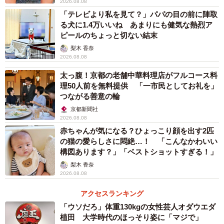
2026.08.08
「テレビより私を見て？」パパの目の前に陣取
る犬に1.4万いいね あまりにも健気な熱烈ア
ピールのちょっと切ない結末
梨木 香奈
2026.08.08
太っ腹！京都の老舗中華料理店がフルコース料
理50人前を無料提供 「一市民としてお礼を」
つながる善意の輪
京都新聞社
2026.08.08
赤ちゃんが気になる？ひょっこり顔を出す2匹
の猫の愛らしさに悶絶…！ 「こんなかわいい
構図あります？」「ベストショットすぎる！」
梨木 香奈
2026.08.08
アクセスランキング
「ウソだろ」体重130kgの女性芸人オダウエダ
植田 大学時代のほっそり姿に「マジで」