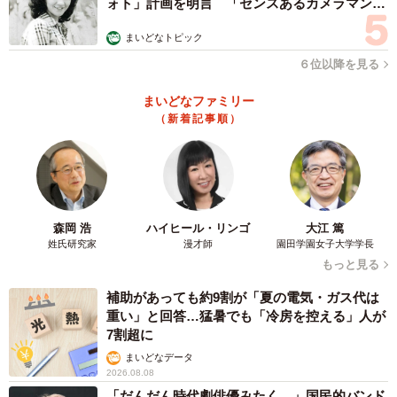
ォト」計画を明言 「センスあるカメラマン求
む」
まいどなトピック
６位以降を見る
まいどなファミリー
（新着記事順）
森岡 浩
ハイヒール・リンゴ
大江 篤
姓氏研究家
漫才師
園田学園女子大学学長
もっと見る
補助があっても約9割が「夏の電気・ガス代は
重い」と回答…猛暑でも「冷房を控える」人が
7割超に
まいどなデータ
2026.08.08
「だんだん時代劇俳優みたく…」国民的バンド