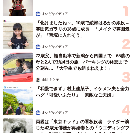
まいどなメディア
「化けましたね～」10歳で綾瀬はるかの娘役→
雰囲気ガラリの18歳に成長 「メイクで雰囲気
が」「宝塚に入れそう」
まいどなメディア
72歳父、軽自動車で新潟から四国まで 65歳の
母と2人で3泊4日の旅 パーキングの休憩まで
分刻み… 「大学生でも組まねえよ！」
山岡 もと子
「我慢できず」村上佳菜子、イケメン夫と全力
ハグ「可愛いふたり」「素敵なご夫婦」
まいどなメディア
両親は「東京キッド」の看板役者 ライダー演
じた42歳元俳優が再婚妻との「ウエディングフ