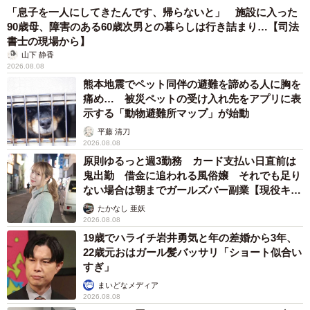
「息子を一人にしてきたんです、帰らないと」 施設に入った
90歳母、障害のある60歳次男との暮らしは行き詰まり…【司法
書士の現場から】
山下 静香
2026.08.08
熊本地震でペット同伴の避難を諦める人に胸を
痛め… 被災ペットの受け入れ先をアプリに表
示する「動物避難所マップ」が始動
平藤 清刀
2026.08.08
原則ゆるっと週3勤務 カード支払い日直前は
鬼出勤 借金に追われる風俗嬢 それでも足り
ない場合は朝までガールズバー副業【現役キャ
ストに取材】
たかなし 亜妖
2026.08.08
19歳でハライチ岩井勇気と年の差婚から3年、
22歳元おはガール髪バッサリ「ショート似合い
すぎ」
まいどなメディア
2026.08.08