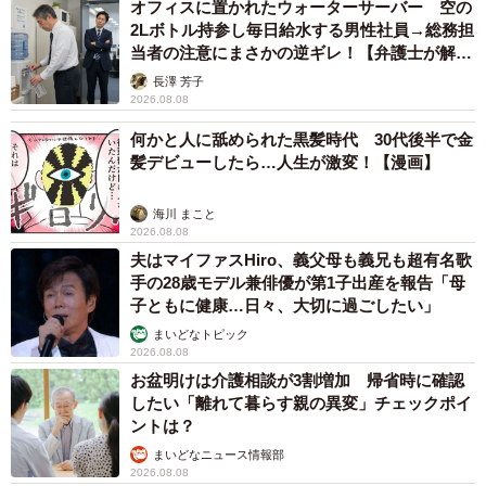
オフィスに置かれたウォーターサーバー 空の
2Lボトル持参し毎日給水する男性社員→総務担
当者の注意にまさかの逆ギレ！【弁護士が解
説】
長澤 芳子
2026.08.08
何かと人に舐められた黒髪時代 30代後半で金
髪デビューしたら…人生が激変！【漫画】
海川 まこと
2026.08.08
夫はマイファスHiro、義父母も義兄も超有名歌
手の28歳モデル兼俳優が第1子出産を報告「母
子ともに健康…日々、大切に過ごしたい」
まいどなトピック
2026.08.08
お盆明けは介護相談が3割増加 帰省時に確認
したい「離れて暮らす親の異変」チェックポイ
ントは？
まいどなニュース情報部
2026.08.08