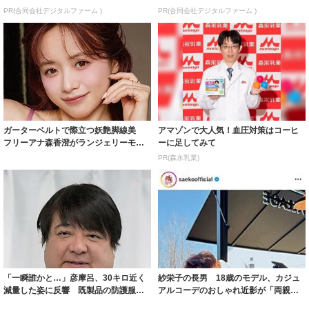
PR(合同会社デジタルファーム )
PR(合同会社デジタルファーム )
ガーターベルトで際立つ妖艶脚線美
アマゾンで大人気！血圧対策はコーヒ
フリーアナ森香澄がランジェリーモデ
ーに足してみて
ルに ｢PE...
PR(森永乳業)
「一瞬誰かと…」彦摩呂、30キロ近く
紗栄子の長男 18歳のモデル、カジュ
減量した姿に反響 既製品の防護服が
アルコーデのおしゃれ近影が「両親の
着られると...
いいとこ取...