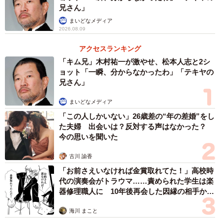
兄さん」
まいどなメディア
2026.08.09
アクセスランキング
「キム兄」木村祐一が激やせ、松本人志と2シ
ョット「一瞬、分からなかったわ」「テキヤの
兄さん」
まいどなメディア
「この人しかいない」26歳差の“年の差婚”をし
た夫婦 出会いは？反対する声はなかった？
今の思いを聞いた
古川 諭香
「お前さえいなければ金賞取れてた！」高校時
代の演奏会がトラウマ……責められた学生は楽
器修理職人に 10年後再会した因縁の相手から
思わぬ申し出【漫画】
海川 まこと