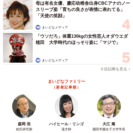
母は有名女優、慶応幼稚舎出身CBCアナのノー
スリーブ姿「育ちの良さが表情に表れてる」
「天使の笑顔」
まいどなメディア
「ウソだろ」体重130kgの女性芸人オダウエダ
植田 大学時代のほっそり姿に「マジで」
まいどなメディア
６位以降を見る
まいどなファミリー
（新着記事順）
森岡 浩
ハイヒール・リンゴ
大江 篤
姓氏研究家
漫才師
園田学園女子大学学長