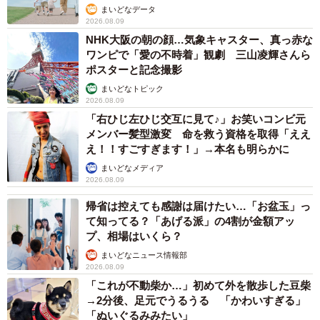
まいどなデータ
2026.08.09
NHK大阪の朝の顔…気象キャスター、真っ赤な
ワンピで「愛の不時着」観劇 三山凌輝さんら
ポスターと記念撮影
まいどなトピック
2026.08.09
「右ひじ左ひじ交互に見て♪」お笑いコンビ元
メンバー髪型激変 命を救う資格を取得「ええ
え！！すごすぎます！」→本名も明らかに
まいどなメディア
2026.08.09
帰省は控えても感謝は届けたい…「お盆玉」っ
て知ってる？「あげる派」の4割が金額アッ
プ、相場はいくら？
まいどなニュース情報部
2026.08.09
「これが不動柴か…」初めて外を散歩した豆柴
→2分後、足元でうるうる 「かわいすぎる」
「ぬいぐるみみたい」