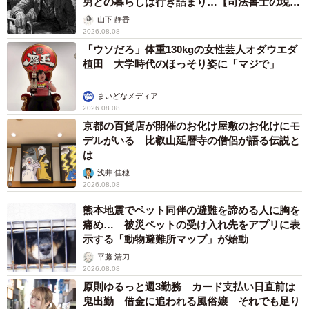
男との暮らしは行き詰まり…【司法書士の現場
から】
山下 静香
2026.08.08
「ウソだろ」体重130kgの女性芸人オダウエダ
植田 大学時代のほっそり姿に「マジで」
まいどなメディア
2026.08.08
京都の百貨店が開催のお化け屋敷のお化けにモ
デルがいる 比叡山延暦寺の僧侶が語る伝説と
は
浅井 佳穂
2026.08.08
熊本地震でペット同伴の避難を諦める人に胸を
痛め… 被災ペットの受け入れ先をアプリに表
示する「動物避難所マップ」が始動
平藤 清刀
2026.08.08
原則ゆるっと週3勤務 カード支払い日直前は
鬼出勤 借金に追われる風俗嬢 それでも足り