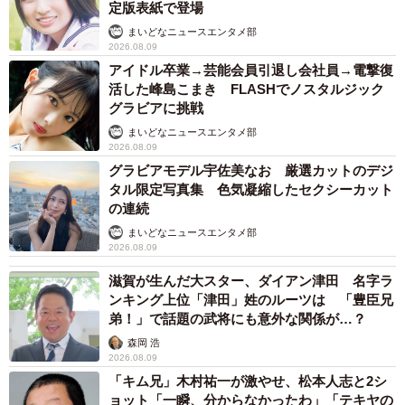
定版表紙で登場
まいどなニュースエンタメ部
2026.08.09
アイドル卒業→芸能会員引退し会社員→電撃復
活した峰島こまき FLASHでノスタルジック
グラビアに挑戦
まいどなニュースエンタメ部
2026.08.09
グラビアモデル宇佐美なお 厳選カットのデジ
タル限定写真集 色気凝縮したセクシーカット
の連続
まいどなニュースエンタメ部
2026.08.09
滋賀が生んだ大スター、ダイアン津田 名字ラ
ンキング上位「津田」姓のルーツは 「豊臣兄
弟！」で話題の武将にも意外な関係が…？
森岡 浩
2026.08.09
「キム兄」木村祐一が激やせ、松本人志と2シ
ョット「一瞬、分からなかったわ」「テキヤの