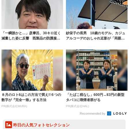
「一瞬誰かと…」彦摩呂、30キロ近く
紗栄子の長男 18歳のモデル、カジュ
減量した姿に反響 既製品の防護服が
アルコーデのおしゃれ近影が「両親の
着られると...
いいとこ取...
８月のロト6はこの方法で買え!!６つの
「たばこ税なし」600円→83円の新型
数字が『完全一致』する方法
タバコに喫煙者群がる
PR(株式会社MURA)
PR(株式会社HAL)
Recommended by
昨日の人気フォトセレクション