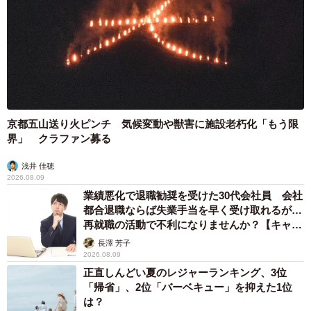
京都五山送り火ピンチ 気候変動や獣害に施設老朽化「もう限
界」 クラファン募る
浅井 佳穂
2026.08.09
業績悪化で退職勧奨を受けた30代会社員 会社
都合退職ならば失業手当を早く受け取れるが…
再就職の活動で不利になりませんか？【キャリ
アカウンセラーが解説】
長澤 芳子
2026.08.09
正直しんどい夏のレジャーランキング、3位
「帰省」、2位「バーベキュー」を抑えた1位
は？