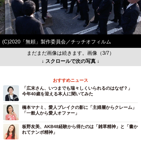
(C)2020「無頼」製作委員会／チッチオフィルム
まだまだ画像は続きます。画像（3/7）
↓ スクロールで次の写真 ↓
おすすめニュース
「広末さん、いつまでも瑞々しくいられるのはなぜ？」
今年40歳を迎える本人に聞いてみた
橋本マナミ、愛人ブレイクの影に「主婦層からクレーム」
「一般人から愛人オファー」
板野友美、AKB48経験から得たのは「雑草精神」と「書か
れてナンボ精神」