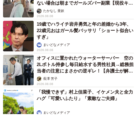
ない場合は朝までガールズバー副業【現役キャ
ストに取材】
たかなし 亜妖
2026.08.08
19歳でハライチ岩井勇気と年の差婚から3年、
22歳元おはガール髪バッサリ「ショート似合い
すぎ」
まいどなメディア
2026.08.08
オフィスに置かれたウォーターサーバー 空の
2Lボトル持参し毎日給水する男性社員→総務担
当者の注意にまさかの逆ギレ！【弁護士が解
説】
長澤 芳子
2026.08.08
「我慢できず」村上佳菜子、イケメン夫と全力
ハグ「可愛いふたり」「素敵なご夫婦」
まいどなメディア
2026.08.08