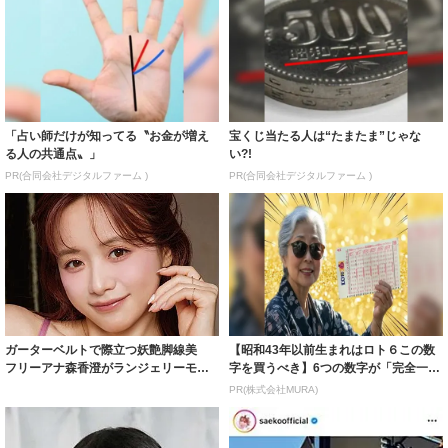
「占い師だけが知ってる〝お金が増え
宝くじ当たる人は“たまたま”じゃな
る人の共通点〟」
い?!
PR(合同会社デジタルファーム )
PR(合同会社デジタルファーム )
ガーターベルトで際立つ妖艶脚線美
【昭和43年以前生まれはロト６この数
フリーアナ森香澄がランジェリーモデ
字を買うべき】6つの数字が「完全一
ルに ｢PE...
致」する方...
PR(株式会社MURA)