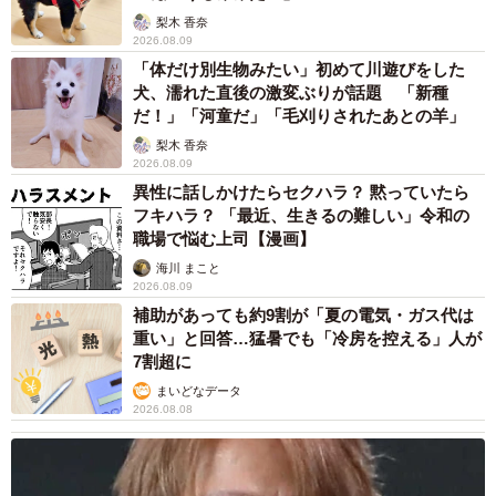
梨木 香奈
2026.08.09
「体だけ別生物みたい」初めて川遊びをした
犬、濡れた直後の激変ぶりが話題 「新種
だ！」「河童だ」「毛刈りされたあとの羊」
梨木 香奈
2026.08.09
異性に話しかけたらセクハラ？ 黙っていたら
フキハラ？ 「最近、生きるの難しい」令和の
職場で悩む上司【漫画】
海川 まこと
2026.08.09
補助があっても約9割が「夏の電気・ガス代は
重い」と回答…猛暑でも「冷房を控える」人が
7割超に
まいどなデータ
2026.08.08