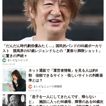
「だんだん時代劇俳優みたく…」国民的バンドの55歳ボーカリ
スト 競馬界の57歳レジェンドらとの「夏祭り満喫ショット」
に驚きの声続々
まいどなトピック
2026.08.08
ネット通販で「運営者情報」を見る人は約8
割 信頼できるサイト・怪しいサイトの判断基
準とは？
まいどなニュース情報部
2026.08.08
「息子を一人にしてきたんです、帰らない
と」 施設に入った90歳母、障害のある60歳次