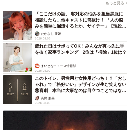
もっと見る
「ここだけの話」 客対応の悩みを担当黒服に
相談したら…他キャストに筒抜け！ 「人の悩
みを簡単に漏洩するとか、サイテー」【現役キ
ャストに取材】
たかなし 亜妖
2026.08.09
疲れた日はサボってOK！みんなが真っ先に手
を抜く家事ランキング 2位は「掃除」1位は？
まいどなニュース情報部
2026.08.09
このトイレ、男性用と女性用どっち！？「おし
ゃれ」で「格好いい」デザインが生む笑えない
悲喜劇 本当に大事なのは目立つことではな
く…
高野 朋美
2026.08.09