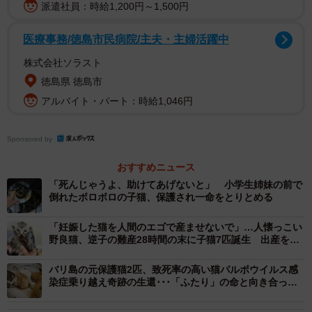
派遣社員：時給1,200円～1,500円
人慣れしているのか、全然怖がりません。「こんな場所
医療事務/徳島市民病院/主夫・主婦活躍中
でどうしたん？」と話しかけると、猫の親子はゆっくりと
株式会社ソラスト
歩き始めました。何か誘導されているような気になり、私
徳島県 徳島市
たちも後をついて行きました。
アルバイト・パート：時給1,046円
団地の入口の近くまで来ると、立ち止まってこちらを振
Sponsored by
り返り、ニャーニャーと鳴き出します。「急にどうしたん
やろ？」と困惑しつつ、視線を明かりの照らしている集合
おすすめニュース
ポストの方へ向けると、そこにはボロボロになった子猫が
「死んじゃうよ、助けてあげないと」 小学生姉妹の前で
倒れたボロボロの子猫、保護され一命をとりとめる
倒れていました。彼らは、このことを知らせたかったので
しょうか。
「妊娠した猫を人間のエゴで産ませないで」…人懐っこい
野良猫、逆子の難産28時間の末に子猫7匹誕生 出産を手
伝うことになった理由とは
慌てて近寄って見ると、体は糞尿まみれでゲッソリとや
バリ島の元保護猫2匹、致死率の高い猫パルボウイルス感
せ細っています。ピクリともせず、最初は死んでいると思
染症乗り越え奇跡の生還･･･「ふたり」の命と向き合った
いました。
日々を保護主に聞いた