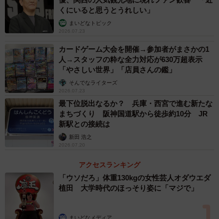
ない気持ちで親子の顔をあらためてじっくり見ると、子猫
くにいると思うとうれしい」
たちは目が真っ赤でパンパンに腫れているではありません
まいどなトピック
2026.07.23
か。猫風邪をひいていたのです。
カードゲーム大会を開催→参加者がまさかの1
瀕死の子猫とともに目を腫らした子猫も連れて帰ろうと
人→スタッフの粋な全力対応が630万超表示
「やさしい世界」「店員さんの鑑」
捕獲を考えました。しかし、生後3カ月程の子猫でとてもす
そんでなライターズ
ばしっこく、捕獲道具がなくては捕まえることができませ
2026.07.23
ん。仕方なく弱っている子猫1匹だけを連れて帰ることにし
最下位脱出なるか？ 兵庫・西宮で進む新たな
ました。帰宅の途中には、この子猫が抵抗して渾身の力を
まちづくり 阪神国道駅から徒歩約10分 JR
新駅との接続は
絞り、手足を動かし、その後嘔吐と下痢をしました。
新田 浩之
2026.07.20
アクセスランキング
「ウソだろ」体重130kgの女性芸人オダウエダ
植田 大学時代のほっそり姿に「マジで」
まいどなメディア