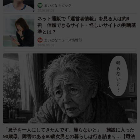
気で生きてほしいとの思いを込め、ディズニー作品「ライ
まいどなトピック
オン・キング」に出てくる“未来の王”にちなんでシンバとい
2026.08.08
ネット通販で「運営者情報」を見る人は約8
う名前を付けました。
割 信頼できるサイト・怪しいサイトの判断基
準とは？
まいどなニュース情報部
2026.08.08
「息子を一人にしてきたんです、帰らないと」 施設に入った
90歳母、障害のある60歳次男との暮らしは行き詰まり…【司法