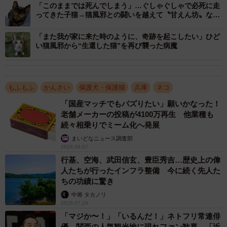
「このままでは死んでしまう」…ぐしゃぐしゃで必死に走
「かわいそうに。こんなボロボロになって」
ってきた子猫→猫風邪との闘いを越えて〝甘えん坊〟な存
在に
「また我が家に来た時のように、奇跡を起こしたい」ひど
声にならない声を出し、子猫の体をゆっくりさすると、
い猫風邪から“生還した猫”を再び襲った病魔
いきなり体の下からゴキブリが出てきました。それにビッ
クリして「アッ！」と大きな声を出すと、子猫の顔が小さ
く一瞬動き、口を少し開けました。
もふもふ
かんさい
保護犬・保護猫
兵庫
ネコ
「国産マッチでもバズりたい」願いかなった！
「生きている！」
老舗メーカーの投稿が4100万再生 他業種も
続々相乗りでミーム化へ発展
妻と顔を見合わせ驚き、すぐに自宅へ連れて帰ることに
まいどなニュース調査部
2026.08.07
しました。車には子猫を包んであげる物がなかったので着
行基、空海、武田信玄、豊臣秀吉…歴史上の偉
ていたＴシャツで包み込みました。すると、周りにいた親
人たちが行ったインフラ整備 今に続く先人た
子が連れて行かないで、とばかりにニャーニャーと凄い勢
ちの功績に驚き
いで鳴き出します。
中将 タカノリ
2026.07.24
「マジか〜！」「いるんだ！」ネトフリ常連俳
間違いなく、この子のお母さんと兄弟でしょう。申し訳
優、関西の人気観光地に現れファン歓喜 「近