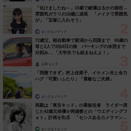
「化けましたね～」10歳で綾瀬はるかの娘役→
雰囲気ガラリの18歳に成長 「メイクで雰囲気
が」「宝塚に入れそう」
まいどなメディア
72歳父、軽自動車で新潟から四国まで 65歳の
母と2人で3泊4日の旅 パーキングの休憩まで
2/9
分刻み… 「大学生でも組まねえよ！」
保護当時…猫風邪がひどかったんです
山岡 もと子
遅い時間ということもあり、病院は開いておらず、留守
「我慢できず」村上佳菜子、イケメン夫と全力
ハグ「可愛いふたり」「素敵なご夫婦」
番電話にメッセージを残しました。すると、折り返し連絡
が入り、先生に状況を説明すると、低血糖になっている可
能性があるため、ミルクかシロップを与えるといいとアド
まいどなメディア
バイスをもらいました。
両親は「東京キッド」の看板役者 ライダー演
じた42歳元俳優が再婚妻との「ウエディングフ
ォト」計画を明言 「センスあるカメラマン求
家に着いて隔離部屋へ移し、子猫の体を温めてシロップ
む」
を与えました。いま考えると、この時何らかの感染症にか
まいどなトピック