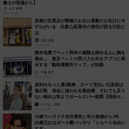
3/9
書士の現場から】
山下 静香
ぼくがシンバライオンだニャ～
2026.08.08
京都の百貨店が開催のお化け屋敷のお化けにモ
デルがいる 比叡山延暦寺の僧侶が語る伝説と
シンバは毎日たくさんご飯を食べ、いっぱい遊ぶように
は
なり、かつて糞尿まみれだった体も見違えるようにきれい
浅井 佳穂
になっていました。
2026.08.08
熊本地震でペット同伴の避難を諦める人に胸を
保護してから3週間ほどしたある日、私はいつものように
痛め… 被災ペットの受け入れ先をアプリに表
示する「動物避難所マップ」が始動
シンバの世話をしていると、異変に気づきました。なん
平藤 清刀
と、シンバがとことこと歩いていたのです。四本の足を使
2026.08.08
ってしっかりと。一瞬戸惑いましたが「歩いている！」と
原則ゆるっと週3勤務 カード支払い日直前は
大きな声で喜び、シンバに抱きついたものです。
鬼出勤 借金に追われる風俗嬢 それでも足り
ない場合は朝までガールズバー副業【現役キャ
ストに取材】
たかなし 亜妖
なぜ、突然歩けるようになったのかはよく分かりませ
2026.08.08
ん。病院の先生は「恐らく栄養失調から回復したことで足
19歳でハライチ岩井勇気と年の差婚から3年、
が治ったのだろう」と驚きを込めて話してくれました。
22歳元おはガール髪バッサリ「ショート似合い
すぎ」