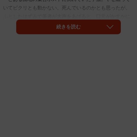
いてピクリとも動かない。死んでいるのかとも思ったが、
ふとしたはずみで筆者が大声をあげると、口元がかすかに
動いた。そのまま自宅に連れて帰って付きっ切りで看病。
続きを読む
翌朝、病院に連れて行くと奇跡的な回復をみせたものの、
ひとつ気になることがあった。