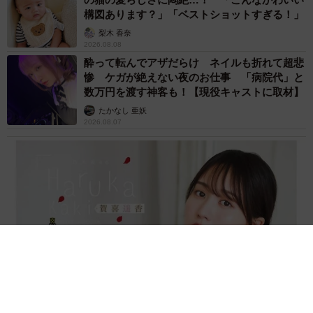
どう？二枚目スイッチ入ったニャ
構図あります？」「ベストショットすぎる！」
梨木 香奈
2026.08.08
酔って転んでアザだらけ ネイルも折れて超悲
惨 ケガが絶えない夜のお仕事 「病院代」と
数万円を渡す神客も！【現役キャストに取材】
たかなし 亜妖
2026.08.07
乃木坂46賀喜遥香 5年ぶり週チャン表紙 巻頭グラビアでは