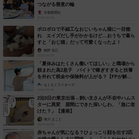
つながる善意の輪
京都新聞社
2026.08.08
6/9
ボロボロで不細工なおじいちゃん猫に一目惚
れ エイズだし手がかかるけど…おうちで暮ら
日課の窓からのパトロールは大変だニャ
すと「おじ猫」だって可愛くなったよ！
鶴野 浩己
2026.08.08
「夏休みはたくさん働いてほしい」と職場から
頼まれた高2息子 バイトで稼ぎすぎると扶養
を外れて税金や保険料が上がる？【FPが解
説】
もくもくライターズ
2026.08.08
2泊3日の東京出張→飼い主さんが不在中ハムス
ターに異変 眉間にできた深いしわ、「急に老
けた？」【漫画】
海川 まこと
2026.08.08
7/9
赤ちゃんが気になる？ひょっこり顔を出す2匹
の猫の愛らしさに悶絶…！ 「こんなかわいい