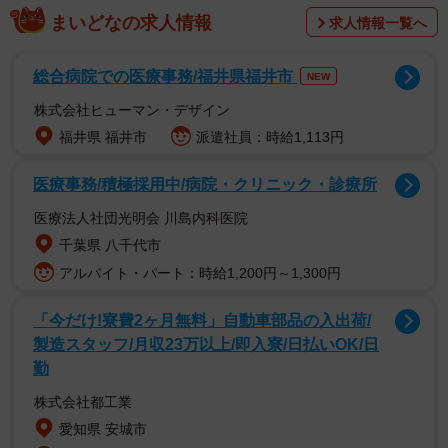
数匹の猫の親子が道の真ん中に…
まいどなの求人情報
求人情報一覧へ
今回は保護猫シェルターを運営している私が飼っている
総合病院での医療事務/福井県福井市
猫のお話です。2015年7月、当時はまだシェルターもな
NEW
く、猫を保護しては自宅の猫として家に連れ帰っていまし
株式会社ヒューマン・デザイン
た。猫のお世話代を捻出するため、当時会社勤めだった私
福井県 福井市
派遣社員：時給1,113円
と妻は仕事後にチラシ配りのアルバイトをしていました。
医療事務/積極採用中/病院・クリニック・診療所
その日の配布先は団地が多く、車で移動しながら配って
医療法人社団光明会 川島内科医院
いました。ある棟の前に車を停めようとハンドルを切る
千葉県 八千代市
と、車のヘッドライトに反射した丸い物体がキラキラと光
アルバイト・パート：時給1,200円～1,300円
っていました。
「今だけ!寮費2ヶ月無料」自動車部品の入出荷/
製造スタッフ/月収23万以上/即入寮/日払いOK/日
どうやら“いきもの”の目のようです。車を停車させてフロ
勤
ントガラスから覗き込むと、数匹の猫の親子が道の真ん中
株式会社都工業
で立ち止まったままです。私たちは車から降りて近寄って
愛知県 安城市
みました。