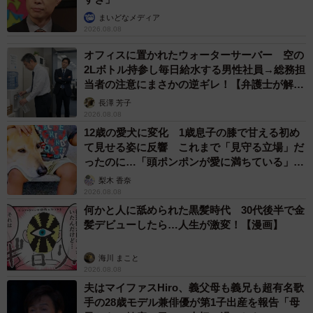
その後、2カ月の隔離期間を経て、先住猫と対面。無事に
まいどなメディア
2026.08.08
迎えられました。残念ながら団地で風邪をひいていたシン
オフィスに置かれたウォーターサーバー 空の
バの家族は、その後何度も足を運んでみましたが、見つけ
2Lボトル持参し毎日給水する男性社員→総務担
ることができませんでした。
当者の注意にまさかの逆ギレ！【弁護士が解
説】
長澤 芳子
2026.08.08
12歳の愛犬に変化 1歳息子の膝で甘える初め
て見せる姿に反響 これまで「見守る立場」だ
ったのに…「頭ポンポンが愛に満ちている」
「尊…」
梨木 香奈
2026.08.08
何かと人に舐められた黒髪時代 30代後半で金
髪デビューしたら…人生が激変！【漫画】
海川 まこと
2026.08.08
夫はマイファスHiro、義父母も義兄も超有名歌
手の28歳モデル兼俳優が第1子出産を報告「母