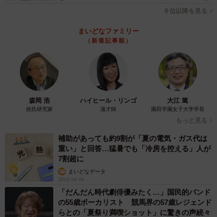
かっていた可能性も考えられました。当時は知識がなく、
６位以降を見る
隔離部屋で隔離はしたものの、専用の消毒液もなく危ない
まいどなファミリー
ことをしていたと思います。
（新着記事順）
その後は朝までつきっきりで看病し、病院へ。診察結果
は風邪と栄養失調。子猫はオス猫でした。それでも、すぐ
にご飯を食べるようになり、そこからは急速に回復。翌日
森岡 浩
ハイヒール・リンゴ
大江 篤
には歩き回れるようになりました。
姓氏研究家
漫才師
園田学園女子大学学長
もっと見る
ただ一点気になることがありました。それは後ろの右足
補助があっても約9割が「夏の電気・ガス代は
が全く動かず、引きずっていたことです。通院時に病院で
重い」と回答…猛暑でも「冷房を控える」人が
このことを確認すると「骨折の痕もなく、痛そうにはして
7割超に
いない。生まれつき足が悪いのではないか？」とのことで
まいどなデータ
2026.08.08
した。
「だんだん時代劇俳優みたく…」国民的バンド
の55歳ボーカリスト 競馬界の57歳レジェンド
それを聞いて辛くなりましたが、足が悪くても明るく元
らとの「夏祭り満喫ショット」に驚きの声続々