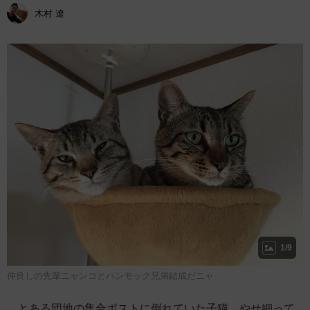
木村 遼
1/9
仲良しの先輩ニャンコとハンモック兄弟結成だニャ
とある団地の集合ポストに倒れていた子猫。やせ細って