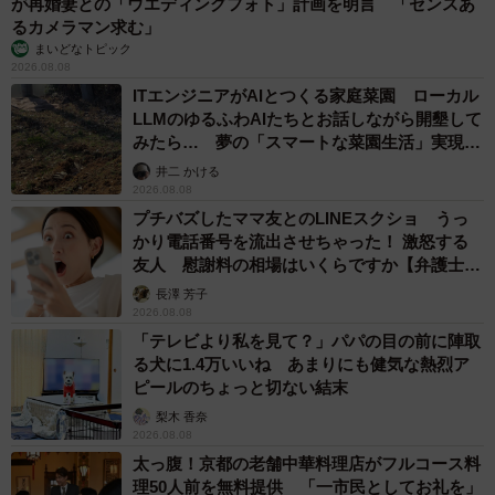
が再婚妻との「ウエディングフォト」計画を明言 「センスあ
るカメラマン求む」
まいどなトピック
2026.08.08
ITエンジニアがAIとつくる家庭菜園 ローカル
5/9
LLMのゆるふわAIたちとお話しながら開墾して
みたら… 夢の「スマートな菜園生活」実現な
一番のお気に入り場所は膝の上なんだニャ
るか
井二 かける
2026.08.08
ふと保護したころを夫婦2人で思い出しては「足が動かな
プチバズしたママ友とのLINEスクショ うっ
かったのは演技だったんちゃうん！？」と冗談交じりに話
かり電話番号を流出させちゃった！ 激怒する
友人 慰謝料の相場はいくらですか【弁護士が
しています。
解説】
長澤 芳子
2026.08.08
「テレビより私を見て？」パパの目の前に陣取
る犬に1.4万いいね あまりにも健気な熱烈ア
ピールのちょっと切ない結末
梨木 香奈
2026.08.08
太っ腹！京都の老舗中華料理店がフルコース料
理50人前を無料提供 「一市民としてお礼を」