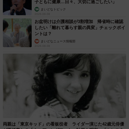
子ともに健康…日々、大切に過ごしたい」
まいどなトピック
2026.08.08
お盆明けは介護相談が3割増加 帰省時に確認
したい「離れて暮らす親の異変」チェックポイ
4/9
ントは？
お兄ちゃんのクーくんとは一番の仲良し
まいどなニュース情報部
2026.08.08
あの家族がその後どうなったのかと考えると、いつも胸
が締め付けられます。一方、シンバは今年7月で保護して5
年。いまだ甘えた全開で子猫のころと少しも変わりませ
ん。
両親は「東京キッド」の看板役者 ライダー演じた42歳元俳優