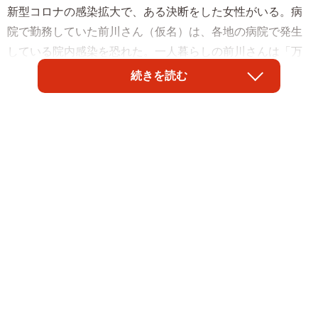
新型コロナの感染拡大で、ある決断をした女性がいる。病
院で勤務していた前川さん（仮名）は、各地の病院で発生
している院内感染を恐れた。一人暮らしの前川さんは「万
が一感染して入院にでもなったら、猫たちのお世話をする
続きを読む
人がいなくなる」と務めていた病院を退職した。