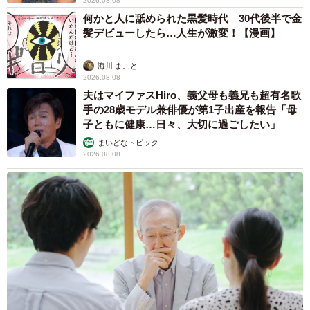
2026.08.08
何かと人に舐められた黒髪時代 30代後半で金
髪デビューしたら…人生が激変！【漫画】
海川 まこと
2026.08.08
夫はマイファスHiro、義父母も義兄も超有名歌
手の28歳モデル兼俳優が第1子出産を報告「母
子ともに健康…日々、大切に過ごしたい」
まいどなトピック
2026.08.08