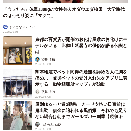
「ウソだろ」体重130kgの女性芸人オダウエダ植田 大学時代
のほっそり姿に「マジで」
まいどなメディア
2026.08.08
京都の百貨店が開催のお化け屋敷のお化けにモ
デルがいる 比叡山延暦寺の僧侶が語る伝説と
は
浅井 佳穂
2026.08.08
熊本地震でペット同伴の避難を諦める人に胸を
痛め… 被災ペットの受け入れ先をアプリに表
示する「動物避難所マップ」が始動
平藤 清刀
2026.08.08
原則ゆるっと週3勤務 カード支払い日直前は
鬼出勤 借金に追われる風俗嬢 それでも足り
ない場合は朝までガールズバー副業【現役キャ
ストに取材】
たかなし 亜妖
2026.08.08