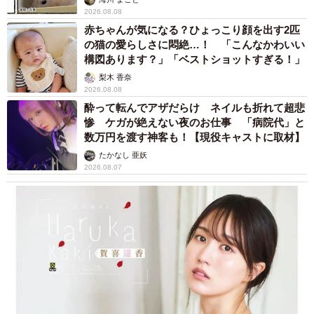
2026.08.08
赤ちゃんが気になる？ひょっこり顔を出す2匹
の猫の愛らしさに悶絶…！ 「こんなかわいい
構図あります？」「ベストショットすぎる！」
梨木 香奈
2026.08.08
酔って転んでアザだらけ ネイルも折れて超悲
惨 ケガが絶えない夜のお仕事 「病院代」と
数万円を渡す神客も！【現役キャストに取材】
たかなし 亜妖
2026.08.07