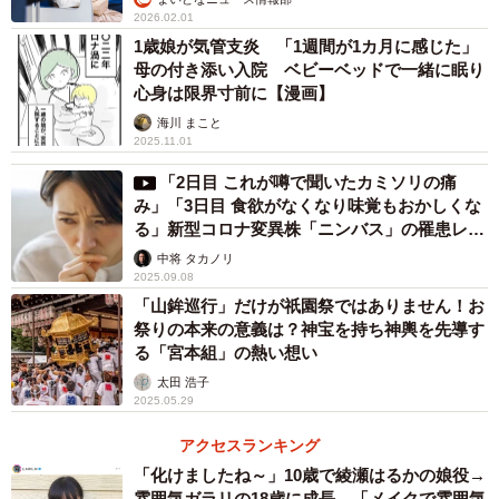
2026.02.01
もともとは犬派だった前川さんだが、すっかり猫の魅力に
1歳娘が気管支炎 「1週間が1カ月に感じた」
とりこになった。兄のライトは隠れ甘えん坊、前川さんが
母の付き添い入院 ベビーベッドで一緒に眠り
心身は限界寸前に【漫画】
部屋を移動するたびに後をついてきて、けなげにもずっと
海川 まこと
扉の前で待っている。就寝時には布団のなかに潜り込む。
2025.11.01
「2日目 これが噂で聞いたカミソリの痛
み」「3日目 食欲がなくなり味覚もおかしくな
る」新型コロナ変異株「ニンバス」の罹患レポ
ートが話題
中将 タカノリ
2025.09.08
「山鉾巡行」だけが祇園祭ではありません！お
祭りの本来の意義は？神宝を持ち神輿を先導す
る「宮本組」の熱い想い
太田 浩子
2025.05.29
アクセスランキング
「化けましたね～」10歳で綾瀬はるかの娘役→
雰囲気ガラリの18歳に成長 「メイクで雰囲気