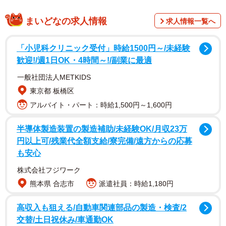
緊急事態宣言の対象となっている埼玉県内に住む前川さ
ん。「買い物や食事についても、ネットスーパーを利用し
まいどなの求人情報
求人情報一覧へ
たり、出前を取ったりしていますので、今の所そこまで不
便には感じていないですね」。不要不急の外出はもちろん
「小児科クリニック受付」時給1500円～/未経験
控えているが、自宅での特別な楽しみがある。猫との生活
歓迎!/週1日OK・4時間～!/副業に最適
である。
一般社団法人METKIDS
東京都 板橋区
「コロナ自体は憎いですけどね…。毎日私が家にいる事
アルバイト・パート：時給1,500円～1,600円
で、にゃんこたちとの距離は近付けたな、と実感していま
す。みんな（猫たち）もきっと喜んでくれている、と勝手
半導体製造装置の製造補助/未経験OK/月収23万
円以上可/残業代全額支給/寮完備/遠方からの応募
に思い込んでいます」
も安心
明るい希望…名前は「ライト」と「ホープ」に
株式会社フジワーク
熊本県 合志市
派遣社員：時給1,180円
高収入も狙える/自動車関連部品の製造・検査/2
交替/土日祝休み/車通勤OK