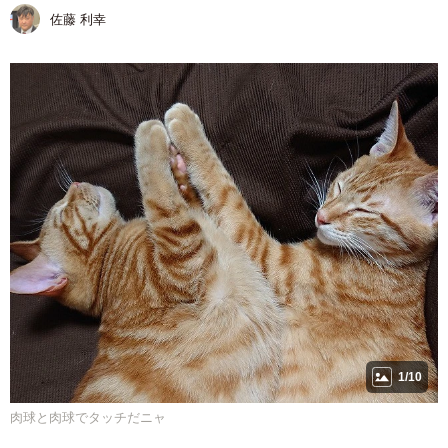
佐藤 利幸
1/10
肉球と肉球でタッチだニャ