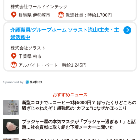
株式会社ワールドインテック
群馬県 伊勢崎市
派遣社員：時給1,700円
介護職員/グループホーム ソラスト流山/主夫・主
婦活躍中
株式会社ソラスト
千葉県 柏市
アルバイト・パート：時給1,245円
2/10
前川さんの家にやってきた直後のライトとホープ
Sponsored by
おすすめニュース
一人暮らしの前川さんが里親として猫を迎えたのは2018年
新型コロナで…コーヒー1杯5000円？ ぼったくりどころの
12月にさかのぼる。地域で野良猫が子猫を産んだ。母猫は
騒ぎじゃねえぞ！超強気の“カフェ”になぜかほっこり
避妊手術を受け地域猫に。産まれた4匹は保護団体に保護さ
ブラジャー屋の本気マスクが「ブラジャー過ぎる！」と話
れ、里親を探していた。「癒しが欲しくて」と前川さんは
題…社会貢献に取り組む下着メーカーに聞いた
生後6カ月のオスの茶トラ兄弟を引き取った。名前は幸せに
なれるようにと願いをこめて、「ライト（明るい）」と