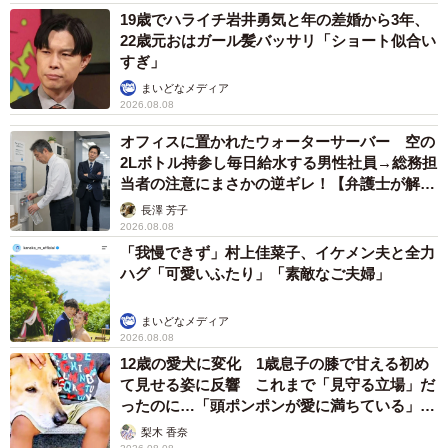
19歳でハライチ岩井勇気と年の差婚から3年、
22歳元おはガール髪バッサリ「ショート似合い
すぎ」
まいどなメディア
2026.08.08
オフィスに置かれたウォーターサーバー 空の
2Lボトル持参し毎日給水する男性社員→総務担
当者の注意にまさかの逆ギレ！【弁護士が解
説】
長澤 芳子
2026.08.08
「我慢できず」村上佳菜子、イケメン夫と全力
ハグ「可愛いふたり」「素敵なご夫婦」
まいどなメディア
2026.08.08
12歳の愛犬に変化 1歳息子の膝で甘える初め
て見せる姿に反響 これまで「見守る立場」だ
ったのに…「頭ポンポンが愛に満ちている」
「尊…」
梨木 香奈