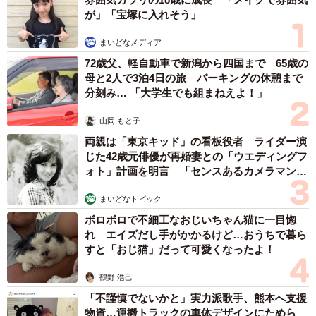
が」「宝塚に入れそう」
まいどなメディア
72歳父、軽自動車で新潟から四国まで 65歳の
4/10
母と2人で3泊4日の旅 パーキングの休憩まで
分刻み… 「大学生でも組まねえよ！」
“かまってちゃん猫”のホープ
山岡 もと子
弟のホープはストレートに甘える“かまってちゃん猫”で、お
両親は「東京キッド」の看板役者 ライダー演
もちゃの入っている箱まで誘導しては「ニャー」と鳴い
じた42歳元俳優が再婚妻との「ウエディングフ
ォト」計画を明言 「センスあるカメラマン求
て、「遊んで」とアピールをする。寝る時は体をトントン
む」
と優しくたたかなければ寝ない。「まるで人間の赤ちゃん
まいどなトピック
です」。就寝場所は決まって前川さんの枕の横だという。
ボロボロで不細工なおじいちゃん猫に一目惚
この兄弟猫は大の仲良し。時にはプロレスごっこをして暴
れ エイズだし手がかかるけど…おうちで暮ら
すと「おじ猫」だって可愛くなったよ！
れるが、いつも一緒にいる。
鶴野 浩己
にゃんこたちがいてくれて良かった
「不謹慎でないかと」実力派歌手、熊本へ支援
病院に勤務しているときは「1分でも早く会いたかったの
物資…運搬トラックの車体デザインにためら