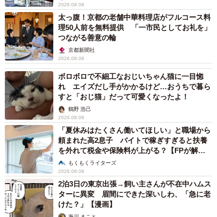
2026.08.08
太っ腹！京都の老舗中華料理店がフルコース料
理50人前を無料提供 「一市民としてお礼を」
つながる善意の輪
京都新聞社
2026.08.08
ボロボロで不細工なおじいちゃん猫に一目惚
れ エイズだし手がかかるけど…おうちで暮ら
すと「おじ猫」だって可愛くなったよ！
鶴野 浩己
2026.08.08
「夏休みはたくさん働いてほしい」と職場から
頼まれた高2息子 バイトで稼ぎすぎると扶養
を外れて税金や保険料が上がる？【FPが解
説】
もくもくライターズ
2026.08.08
2泊3日の東京出張→飼い主さんが不在中ハムス
ターに異変 眉間にできた深いしわ、「急に老
けた？」【漫画】
海川 まこと