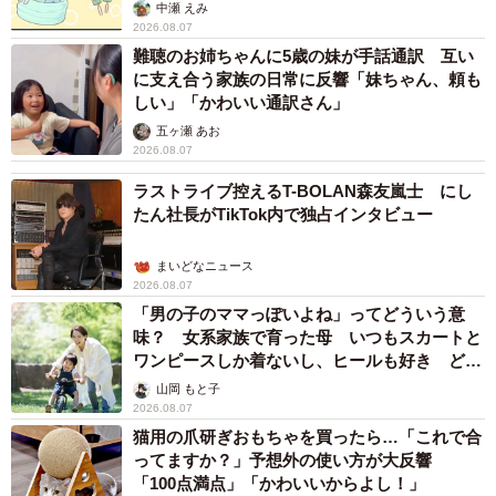
中瀬 えみ
2026.08.07
難聴のお姉ちゃんに5歳の妹が手話通訳 互い
に支え合う家族の日常に反響「妹ちゃん、頼も
しい」「かわいい通訳さん」
五ヶ瀬 あお
2026.08.07
ラストライブ控えるT-BOLAN森友嵐士 にし
たん社長がTikTok内で独占インタビュー
まいどなニュース
2026.08.07
「男の子のママっぽいよね」ってどういう意
味？ 女系家族で育った母 いつもスカートと
ワンピースしか着ないし、ヒールも好き どの
へんが…
山岡 もと子
2026.08.07
猫用の爪研ぎおもちゃを買ったら…「これで合
ってますか？」予想外の使い方が大反響
「100点満点」「かわいいからよし！」