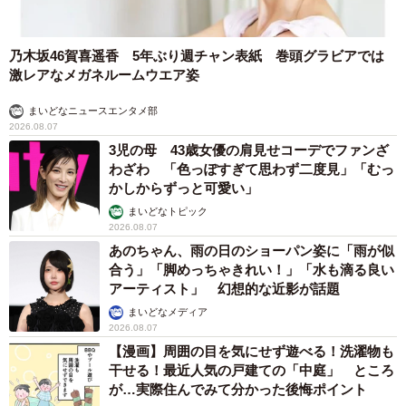
乃木坂46賀喜遥香 5年ぶり週チャン表紙 巻頭グラビアでは
激レアなメガネルームウエア姿
まいどなニュースエンタメ部
2026.08.07
3児の母 43歳女優の肩見せコーデでファンざ
わざわ 「色っぽすぎて思わず二度見」「むっ
かしからずっと可愛い」
まいどなトピック
2026.08.07
あのちゃん、雨の日のショーパン姿に「雨が似
合う」「脚めっちゃきれい！」「水も滴る良い
アーティスト」 幻想的な近影が話題
まいどなメディア
2026.08.07
【漫画】周囲の目を気にせず遊べる！洗濯物も
干せる！最近人気の戸建ての「中庭」 ところ
が…実際住んでみて分かった後悔ポイント