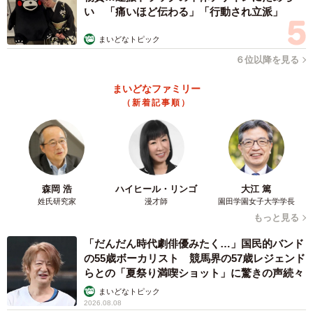
い 「痛いほど伝わる」「行動され立派」
で、超特急で帰るようにしていました。残業がもの凄く多
かったのですが、頑張れたのは全てこの子たちがいてくれ
まいどなトピック
たからです」と話す。マスク不足で予防対策が万全ではな
６位以降を見る
かったという病院を辞める決断をした前川さん。「外出自
まいどなファミリー
粛になっていますが、全く苦ではありません。本当に、に
（新着記事順）
ゃんこたちがいてくれて良かったです。今まで長時間お留
守番をさせていた分、みんなと過ごせる時間がゆっくり取
れて幸せだな～とプラスに考えています」と、しばらくは
猫たちとの「おうちライフ」を楽しむつもりだ。
森岡 浩
ハイヒール・リンゴ
大江 篤
姓氏研究家
漫才師
園田学園女子大学学長
もっと見る
「だんだん時代劇俳優みたく…」国民的バンド
の55歳ボーカリスト 競馬界の57歳レジェンド
らとの「夏祭り満喫ショット」に驚きの声続々
まいどなトピック
2026.08.08