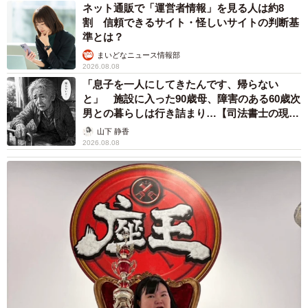
ネット通販で「運営者情報」を見る人は約8
割 信頼できるサイト・怪しいサイトの判断基
準とは？
まいどなニュース情報部
2026.08.08
「息子を一人にしてきたんです、帰らない
と」 施設に入った90歳母、障害のある60歳次
男との暮らしは行き詰まり…【司法書士の現場
から】
山下 静香
2026.08.08
5/10
大きくなってもこんなに仲良し