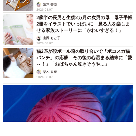
梨木 香奈
2026.08.07
2歳半の長男と生後2カ月の次男の母 母子手帳
2冊をイラストでいっぱいに 見る人を楽しま
せる家族ストーリーに「かわいすぎる！」
山岡 もと子
2026.08.07
猫2匹が段ボール箱の取り合いで「ポコスカ猫
パンチ」の応酬 その後の心温まる結末に「愛
～！」「おばちゃん泣きそうや…」
梨木 香奈
2026.08.07