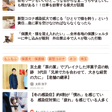
在宅ワークもいいけどこうなるからなぁ…うらやましいに
も程がある！！仕事を妨害する柴犬が話題
「ホープ（希望）」と名付けた。
新型コロナ感染拡大で感じる「ひとりで猫を飼う」という
責任…急に家を空けなければならなくなったら
「保護犬・猫を迎え入れたい」…全米各地の保護シェルタ
ーに申し込みが殺到 外出禁止令で人々が取った行動
もふもふ
保護犬・保護猫
新型コロナ
ネコ
埼玉
京土産「茶の菓」でブレイクした洋菓子店の軌
跡 3代目「兄弟で力を合わせて、大きな経営
の力に」【老舗の継承】
太田 浩子
2026.06.10
【冬の感染症】約6割が「慣れ」を感じてい
3/10
る 感染症対策に「疲れ」を感じている人多く
実は甘えん坊のライト
まいどなニュース情報部