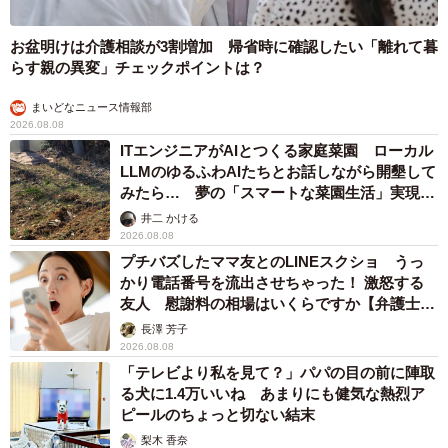
お盆明けは介護相談が3割増加 帰省時に確認したい「離れて暮
らす親の異変」チェックポイントは？
まいどなニュース情報部
2026.08.08
ITエンジニアがAIとつくる家庭菜園 ローカル
LLMのゆるふわAIたちとお話しながら開墾して
みたら… 夢の「スマートな菜園生活」実現な
るか
井二 かける
2026.08.08
プチバズしたママ友とのLINEスクショ うっ
かり電話番号を流出させちゃった！ 激怒する
友人 慰謝料の相場はいくらですか【弁護士が
解説】
長澤 芳子
2026.08.08
「テレビより私を見て？」パパの目の前に陣取
る犬に1.4万いいね あまりにも健気な熱烈ア
ピールのちょっと切ない結末
梨木 香奈