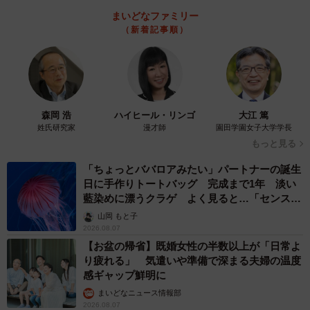
まいどなファミリー
（新着記事順）
森岡 浩
ハイヒール・リンゴ
大江 篤
姓氏研究家
漫才師
園田学園女子大学学長
もっと見る
「ちょっとババロアみたい」パートナーの誕生
日に手作りトートバッグ 完成まで1年 淡い
藍染めに漂うクラゲ よく見ると…「センスす
ごい」
山岡 もと子
2026.08.07
【お盆の帰省】既婚女性の半数以上が「日常よ
り疲れる」 気遣いや準備で深まる夫婦の温度
感ギャップ鮮明に
まいどなニュース情報部
2026.08.07