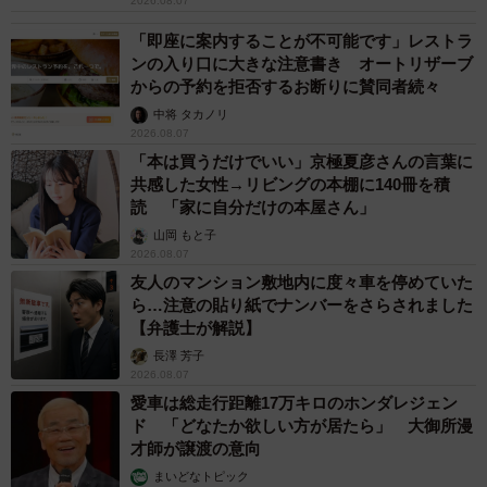
2026.08.07
「即座に案内することが不可能です」レストラ
ンの入り口に大きな注意書き オートリザーブ
からの予約を拒否するお断りに賛同者続々
中将 タカノリ
2026.08.07
「本は買うだけでいい」京極夏彦さんの言葉に
共感した女性→リビングの本棚に140冊を積
読 「家に自分だけの本屋さん」
山岡 もと子
2026.08.07
友人のマンション敷地内に度々車を停めていた
ら…注意の貼り紙でナンバーをさらされました
【弁護士が解説】
長澤 芳子
2026.08.07
愛車は総走行距離17万キロのホンダレジェン
ド 「どなたか欲しい方が居たら」 大御所漫
才師が譲渡の意向
まいどなトピック