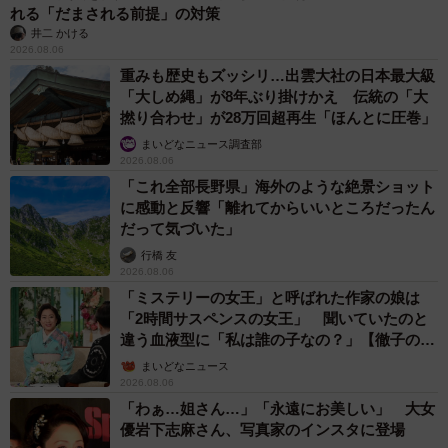
れる「だまされる前提」の対策
井二 かける
2026.08.06
重みも歴史もズッシリ…出雲大社の日本最大級
「大しめ縄」が8年ぶり掛けかえ 伝統の「大
撚り合わせ」が28万回超再生「ほんとに圧巻」
まいどなニュース調査部
2026.08.06
「これ全部長野県」海外のような絶景ショット
に感動と反響「離れてからいいところだったん
だって気づいた」
行橋 友
2026.08.06
「ミステリーの女王」と呼ばれた作家の娘は
「2時間サスペンスの女王」 聞いていたのと
違う血液型に「私は誰の子なの？」【徹子の部
屋】
まいどなニュース
2026.08.06
「わぁ…姐さん…」「永遠にお美しい」 大女
優岩下志麻さん、写真家のインスタに登場