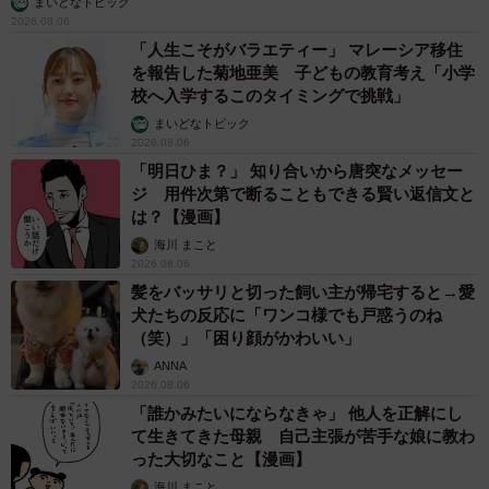
まいどなトピック
2026.08.06
「人生こそがバラエティー」 マレーシア移住
を報告した菊地亜美 子どもの教育考え「小学
校へ入学するこのタイミングで挑戦」
まいどなトピック
2026.08.06
「明日ひま？」 知り合いから唐突なメッセー
ジ 用件次第で断ることもできる賢い返信文と
は？【漫画】
海川 まこと
2026.08.06
髪をバッサリと切った飼い主が帰宅すると→愛
犬たちの反応に「ワンコ様でも戸惑うのね
（笑）」「困り顔がかわいい」
ANNA
2026.08.06
「誰かみたいにならなきゃ」 他人を正解にし
て生きてきた母親 自己主張が苦手な娘に教わ
った大切なこと【漫画】
海川 まこと