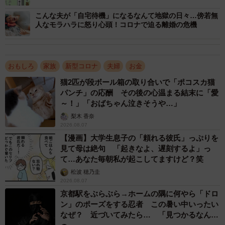
こんな夫が「自宅待機」になるなんて地獄の日々…傍若無
◾️ゆうさんのYouTubeチャンネル
人なモラハラに怒り心頭！コロナで迫る離婚の危機
https://www.youtube.com/channel/UCwPZxCQo5FXI5exyGI
Z8ovQ
おもしろ
家族
新型コロナ
夫婦
お金
猫2匹が段ボール箱の取り合いで「ポコスカ猫
パンチ」の応酬 その後の心温まる結末に「愛
～！」「おばちゃん泣きそうや…」
梨木 香奈
2026.08.07
【漫画】大学生息子の「頼れる彼氏」っぷりを
見て母は絶句 「起きなよ、遅刻するよ」っ
て…あなた毎朝私が起こしてますけど？笑
松波 穂乃圭
2026.08.07
京都駅をぶらぶら→ホームの隅に何やら「ドロ
ン」のポーズをする忍者 この暑い中いったい
なぜ？ 近づいてみたら… 「見つかるなんて