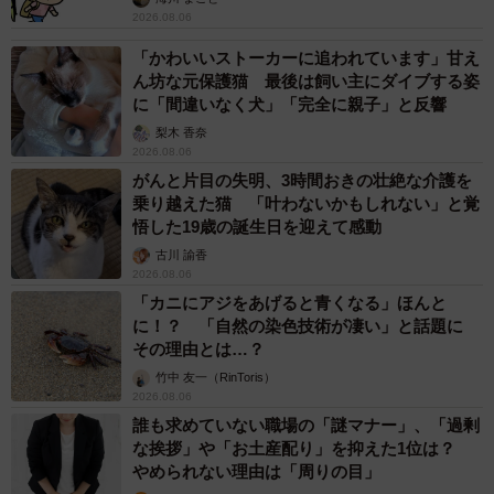
2026.08.06
「かわいいストーカーに追われています」甘え
ん坊な元保護猫 最後は飼い主にダイブする姿
に「間違いなく犬」「完全に親子」と反響
梨木 香奈
2026.08.06
がんと片目の失明、3時間おきの壮絶な介護を
乗り越えた猫 「叶わないかもしれない」と覚
悟した19歳の誕生日を迎えて感動
古川 諭香
2026.08.06
「カニにアジをあげると青くなる」ほんと
に！？ 「自然の染色技術が凄い」と話題に
その理由とは…？
竹中 友一（RinToris）
2026.08.06
誰も求めていない職場の「謎マナー」、「過剰
な挨拶」や「お土産配り」を抑えた1位は？
やめられない理由は「周りの目」