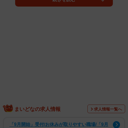
あまりにも強気の値段設定が「なるほどこれはマフィア」
と話題になっています。コーヒー5000円、麦茶2000円、ポ
テチ（2枚）8500円、佃煮（100g）70000円―。全部おか
しいけど、とにかく佃煮がすごすぎる。
まいどなの求人情報
求人情報一覧へ
コロナで収入減対策しようと嫁はんが家の中でカフェ開い
「9月開始」受付/お休みが取りやすい職場/「9月