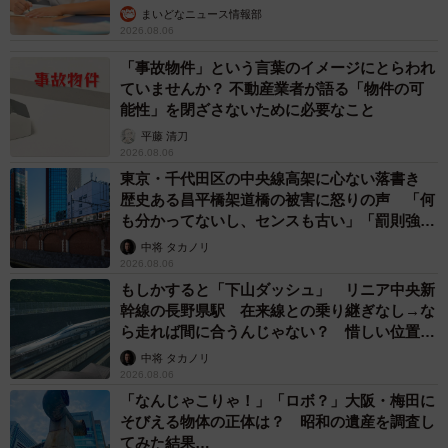
まいどなニュース情報部
2026.08.06
「事故物件」という言葉のイメージにとらわれ
ていませんか？ 不動産業者が語る「物件の可
能性」を閉ざさないために必要なこと
平藤 清刀
2026.08.06
東京・千代田区の中央線高架に心ない落書き
歴史ある昌平橋架道橋の被害に怒りの声 「何
も分かってないし、センスも古い」「罰則強化
して」
中将 タカノリ
2026.08.06
もしかすると「下山ダッシュ」 リニア中央新
幹線の長野県駅 在来線との乗り継ぎなし→な
ら走れば間に合うんじゃない？ 惜しい位置関
係が反響
中将 タカノリ
2026.08.06
「なんじゃこりゃ！」「ロボ？」大阪・梅田に
そびえる物体の正体は？ 昭和の遺産を調査し
てみた結果…