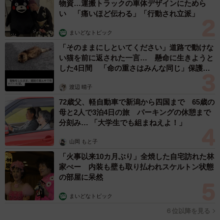
物資…運搬トラックの車体デザインにためら
い 「痛いほど伝わる」「行動され立派」
まいどなトピック
「そのままにしといてください」道路で動けな
い猫を前に返された一言… 懸命に生きようと
した4日間 「命の重さはみんな同じ」保護団
体代表の訴え
渡辺 晴子
72歳父、軽自動車で新潟から四国まで 65歳の
母と2人で3泊4日の旅 パーキングの休憩まで
分刻み… 「大学生でも組まねえよ！」
山岡 もと子
「火事以来10カ月ぶり」全焼した自宅訪れた林
家ぺー 内装も壁も取り払われスケルトン状態
の部屋に呆然
まいどなトピック
６位以降を見る