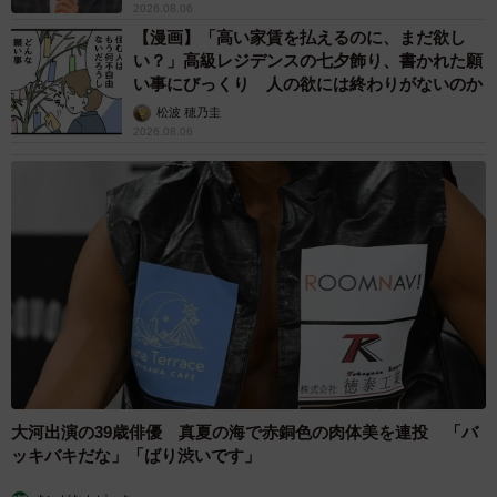
2026.08.06
【漫画】「高い家賃を払えるのに、まだ欲し
い？」高級レジデンスの七夕飾り、書かれた願
い事にびっくり 人の欲には終わりがないのか
松波 穂乃圭
2026.08.06
大河出演の39歳俳優 真夏の海で赤銅色の肉体美を連投 「バ
ッキバキだな」「ばり渋いです」