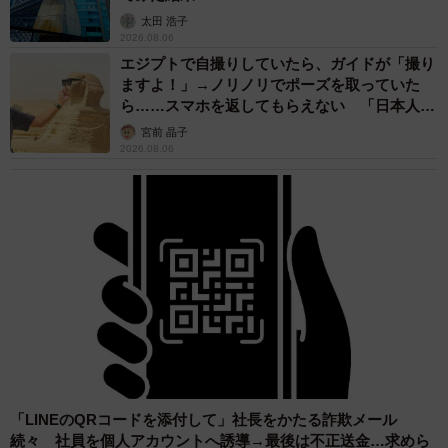
太田 浩子
2026.08.06
エジプトで自撮りしていたら、ガイドが「撮り
ますよ！」→ノリノリでポーズを取っていた
ら……スマホを返してもらえない 「日本人は
カモ代表かも」「私は6時間で3万円払った」
宮前 晶子
2026.08.06
「LINEのQRコードを添付して」社長をかたる詐欺メール
続々 社員を個人アカウントへ誘導→最後は不正送金…求めら