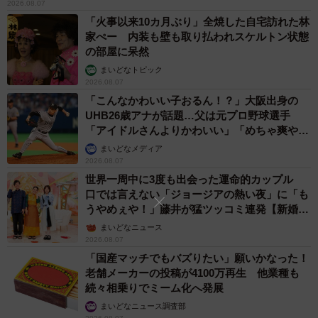
2026.08.07
「火事以来10カ月ぶり」全焼した自宅訪れた林
家ぺー 内装も壁も取り払われスケルトン状態
の部屋に呆然
まいどなトピック
2026.08.07
「こんなかわいい子おるん！？」大阪出身の
UHB26歳アナが話題…父は元プロ野球選手
「アイドルさんよりかわいい」「めちゃ爽や
か」
まいどなメディア
2026.08.07
世界一周中に3度も出会った運命的カップル
口では言えない「ジョージアの熱い夜」に「も
うやめぇや！」藤井が猛ツッコミ連発【新婚さ
ん】
まいどなニュース
2026.08.07
「国産マッチでもバズりたい」願いかなった！
老舗メーカーの投稿が4100万再生 他業種も
続々相乗りでミーム化へ発展
まいどなニュース調査部