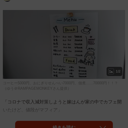
1/2
コーヒー5000円、おにぎりせんべい7000円、佃煮……70000円！！？
（ゆう＠RAMPAGEMONKEYさん提供）
「コロナで収入減対策しようと嫁はんが家の中でカフェ開
いたけど、値段がマフィア」
そんなコメントと共にTwitterに投稿されたあるメニューの
続きを読む