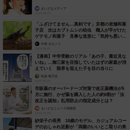
まいどなメディア
2026.08.05
「ふざけてません…真剣です」京都の老舗和菓
子店 次はカブトムシの幼虫 職人が手がけた
ゲテモノ和菓子 見事な造形に「気持ち悪いく
らいリアル」
中将 タカノリ
2026.08.05
【漫画】中学受験のリアル「あの子、最近見な
いね」…御三家を目指していたはずの家庭が消
えていく 限界を迎えた子を目の当りに
松波 穂乃圭
2026.08.05
市販薬のオーバードーズ対策で改正薬機法が5
月に施行、かぜ薬を購入した人の約6割が「法
改正を認知」乱用防止の指定成分とは？
まいどなニュース情報部
2026.08.05
紗栄子の長男 18歳のモデル、カジュアルコー
デのおしゃれ近影が「両親のいいとこ取りの美