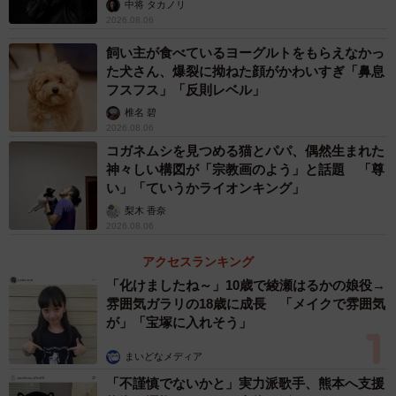
未熟」
中将 タカノリ
2026.08.06
飼い主が食べているヨーグルトをもらえなかっ
た犬さん、爆裂に拗ねた顔がかわいすぎ「鼻息
フスフス」「反則レベル」
椎名 碧
2026.08.06
コガネムシを見つめる猫とパパ、偶然生まれた
神々しい構図が「宗教画のよう」と話題 「尊
い」「ていうかライオンキング」
梨木 香奈
2026.08.06
アクセスランキング
「化けましたね～」10歳で綾瀬はるかの娘役→
雰囲気ガラリの18歳に成長 「メイクで雰囲気
が」「宝塚に入れそう」
まいどなメディア
「不謹慎でないかと」実力派歌手、熊本へ支援