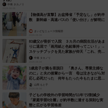
中将 タカノリ
2026.08.06
【物価高が直撃】お盆帰省「予定なし」が約半
数 新幹線・高速バスの「使い分け」が鮮明に
まいどなニュース情報部
2026.08.06
83歳父が骨折で入院 ３カ月の病院生活があま
りに退屈で「画用紙と色鉛筆持ってこい！」→
スケッチブックを見た家族が仰天「これ、売れ
ますよ…」
中将 タカノリ
2026.08.06
1歳息子が腕を亜脱臼 「奥さん、専業主婦な
のに」と夫の後輩から一言 母は泣きながら対
応し必死だった 何年もたった今もたまに思い
出し…
山岡 もと子
2026.08.06
子どもの学校外の学習時間が11年で2割減少
「家庭学習0分層」が約半数に達する深刻な実
態と広がる学習格差