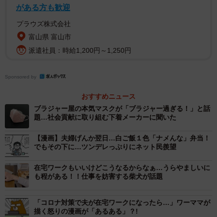
がある方も歓迎
2/2
プラウズ株式会社
コーヒー1杯とクッキーで合計…1万5000円！（笑）＝ゆう＠
富山県 富山市
RAMPAGEMONKEYさん提供
派遣社員：時給1,200円～1,250円
ところでゆうさん、どうやら5000円のコーヒーと1枚10000
円のクッキー（チョコ入り）を注文した様子なので、合計1
Sponsored by
万5000円になったようです。大きな反響を受けて「暗いニ
おすすめニュース
ュースばかりですが、こんな時に笑ってもらえて良かっ
ブラジャー屋の本気マスクが「ブラジャー過ぎる！」と話
た。みんな、いつもありがとう」「俺は今晩のコーヒーで
題…社会貢献に取り組む下着メーカーに聞いた
貯金なくなるけどねw」とコメントしています。
【漫画】夫婦げんか翌日…白ご飯１色「ナメんな」弁当！
でもその下に…ツンデレっぷりにネット民羨望
「（嫁はんとは）普段からこんなことばかりやっていま
す。いつも2人で笑わせ合ったりふざけたりしております」
在宅ワークもいいけどこうなるからなぁ…うらやましいに
も程がある！！仕事を妨害する柴犬が話題
と話すゆうさん。「今は新型コロナウイルスで暗いニュー
スばかりですが、幸せを感じられるようにいつも笑ってい
「コロナ対策で夫が在宅ワークになったら…」ワーママが
たいですね」
描く怒りの漫画が「あるある」？!