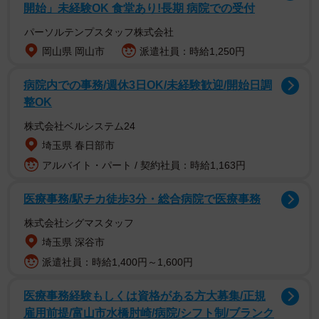
たけど、値段がマフィア。
pic.twitter.com/jQApS0lkKM
開始」未経験OK 食堂あり!長期 病院での受付
パーソルテンプスタッフ株式会社
— ゆう＠RAMPAGEMONKEY (@RampagemonkeyYu)
岡山県 岡山市
派遣社員：時給1,250円
April 6, 2020
病院内での事務/週休3日OK/未経験歓迎/開始日調
投稿したのはゆう＠RAMPAGEMONKEYさん
整OK
（
@RampagemonkeyYu
）。RAMPAGEMONKEY名義で
株式会社ベルシステム24
YouTubeにバイク動画などをアップしたり、グッズ販売を
埼玉県 春日部市
手掛けたりしています。
アルバイト・パート / 契約社員：時給1,163円
医療事務/駅チカ徒歩3分・総合病院で医療事務
株式会社シグマスタッフ
埼玉県 深谷市
派遣社員：時給1,400円～1,600円
医療事務経験もしくは資格がある方大募集/正規
雇用前提/富山市水橋肘崎/病院/シフト制/ブランク