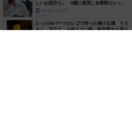
しいお顔立ち」 9歳に渡英し全寮制カレッジ
で学ぶ
まいどなメディア
2026.08.05
たった50パーツのレゴで作った極小仏壇 ろう
そく、花立て、お供えのご飯、観音開きの扉の
奥には位牌も…「チーンの音が聞こえてきそ
う」
山岡 もと子
2026.08.05
透明感が半端ない！ 「50歳には見えない」「永遠に綺麗」な