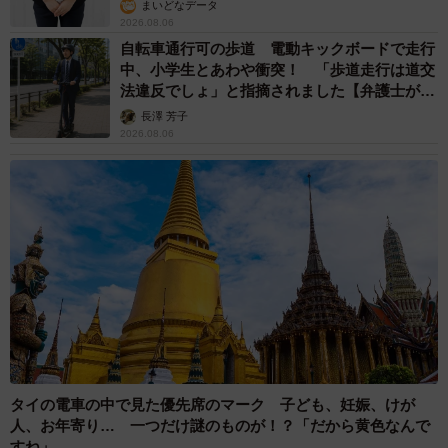
まいどなデータ
2026.08.06
自転車通行可の歩道 電動キックボードで走行
中、小学生とあわや衝突！ 「歩道走行は道交
法違反でしょ」と指摘されました【弁護士が解
説】
長澤 芳子
2026.08.06
タイの電車の中で見た優先席のマーク 子ども、妊娠、けが
人、お年寄り… 一つだけ謎のものが！？「だから黄色なんで
すね」