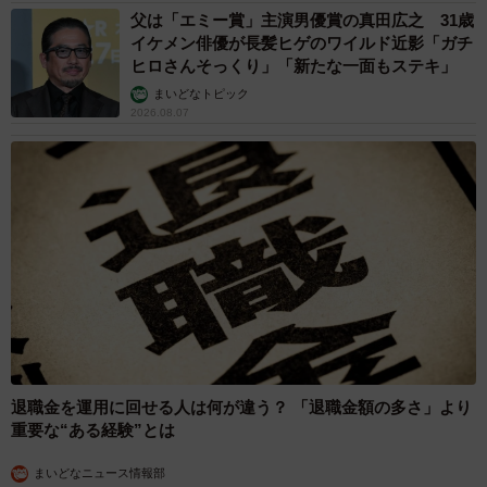
父は「エミー賞」主演男優賞の真田広之 31歳
イケメン俳優が長髪ヒゲのワイルド近影「ガチ
ヒロさんそっくり」「新たな一面もステキ」
まいどなトピック
2026.08.07
退職金を運用に回せる人は何が違う？ 「退職金額の多さ」より
重要な“ある経験”とは
まいどなニュース情報部