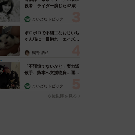
役者 ライダー演じた42歳元
俳優が再婚妻との「ウエディ
ングフォト」計画を明言
まいどなトピック
「センスあるカメラマン求
む」
ボロボロで不細工なおじいち
ゃん猫に一目惚れ エイズだ
し手がかかるけど…おうちで
暮らすと「おじ猫」だって可
鶴野 浩己
愛くなったよ！
「不謹慎でないかと」実力派
歌手、熊本へ支援物資…運搬
トラックの車体デザインにた
めらい 「痛いほど伝わる」
まいどなトピック
「行動され立派」
６位以降を見る