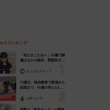
セスランキング
「化けましたね～」10歳で綾
瀬はるかの娘役→雰囲気ガラ
リの18歳に成長 「メイクで
雰囲気が」「宝塚に入れそ
まいどなメディア
う」
72歳父、軽自動車で新潟から
四国まで 65歳の母と2人で
3泊4日の旅 パーキングの休
憩まで分刻み… 「大学生で
山岡 もと子
も組まねえよ！」
両親は「東京キッド」の看板