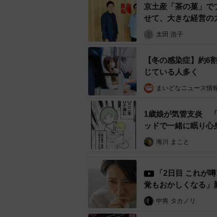
京土産「茶の菓」で
せて、大きな経営の
太田 浩子
【冬の感染症】約6
じている人多く
まいどなニュース情
1歳娘が気管支炎 
ッドで一緒に眠り心
海川 まこと
「2日目 これが
覚もおかしくなる」
中将 タカノリ