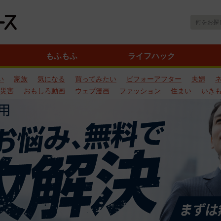
もふもふ
ライフハック
い
家族
気になる
買ってみたい
ビフォーアフター
夫婦
災害
おもしろ動画
ウェブ漫画
ファッション
住まい
いき