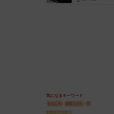
う願うとともに、各報道関係に対し
るような『数はちゃんとあります、
かりです」と心境を吐露しました。
気になるキーワード
おもしろ
新型コロナ
IT