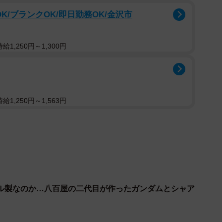
台分用意して取りに来たお母さんにお渡しした」とい
K/ブランクOK/即日勤務OK/金沢市
す！」と喜ばれたといいます。
1,250円～1,300円
い占め騒動…と殺伐とした空気が蔓延する中、ほほえ
に浮かぶようなこのツイートは、ユーザーの心に染み入
に3.6万リツイートと12.6万の「いいね」が。今も
かした」「楽しそう」「子どもは国の宝っす！」といっ
1,250円～1,563円
問い合わせに追われるスーパーなどの店員からの涙ぐま
りたいって言ったのでもし宜しければ譲って
かき集めて沢山用意しておきますね！」
て取りに来たお母さんにお渡ししたそうで。
ル製なのか…八百屋の二代目が作ったガンダムとシャア
ございます！」
といいですね！」