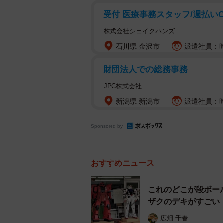
おきますね！」と即答。「カゴ車一
受付 医療事務スタッフ/週払いO
い、「こんなに沢山有難うございま
株式会社シェイクハンズ
石川県 金沢市
派遣社員：時給
イベント自粛に一斉休校の混乱、買
ましい母娘と希緒さんの姉の姿が目
財団法人での総務事務
るかのように瞬く間に広がり、これまで
JPC株式会社
伸び続け、リプ欄には「心がぽかぽ
新潟県 新潟市
派遣社員：時給
た声が続々と。同じく毎日のように
しいコメントも届いています。
Sponsored by
👧「ダンボールでお家作
頂きたいのですか…」
おすすめニュース
😊「はぁい喜んで！在庫
ってカゴ車一台分用意し
これのどこが段ボー
👧「こんなに沢山有難う
ザクのデキがすごい
😊「素敵なおうちできる
広畑 千春