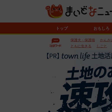
ニ
トップ
おもしろ
ュ
ー
保護犬・保護猫
かんさ
ス
一
ともに生きる
しごと
覧