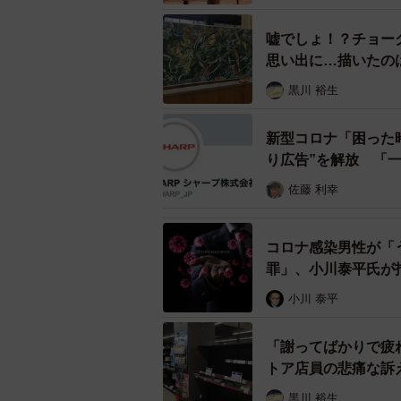
— 希緒 (@as_afetida)
Mar
嘘でしょ！？チョー
思い出に…描いたの
希緒さんによると「姉の職場は開店
出勤して列整理に出ていた」とも。
黒川 裕生
対応で通常業務に影響が出る状態。
新型コロナ「困った時
問い合わせが多いので大変』だそう
り広告”を解放 「
て、半ばノイローゼ気味だった殺伐
佐藤 利幸
週間ぐらいの激務で疲れ果てて痙攣
す。
コロナ感染男性が「
話題になったことについて、希緒さ
罪」、小川泰平氏が
イルスの鬱々とした話題が多い中、
小川 泰平
す」とコメント。さらに「連日報道
道がされておりますが、実際は毎日
「謝ってばかりで疲
ております。皆さんがデマに踊らさ
トア店員の悲痛な訴
たる量は確実に用意されております
黒川 裕生