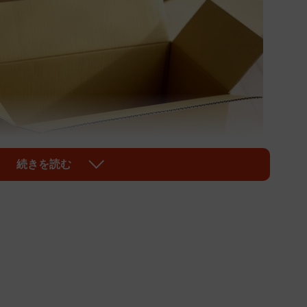
続きを読む
1/1
ておきま～す(chihana/stock.adobe.com)
け、根拠もないまま各地でトイレットペーパーやティ
が起きる中、あるドラッグストアにかかってきた一本の
癒やしてくれた」とツイッター上で話題になっていま