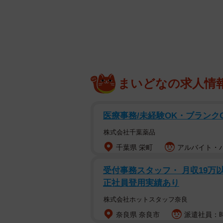
希緒（@as_afetida）さんが
店員をしているそうですが、前日に
ュ…」という問い合わせの電話があ
性は「が入ってるような大きなダン
なったら『自分が入れるぐらいのお
す。
まいどなの求人情
姉はドラッグストアの店
医療事務/未経験OK・ブランク
👧「あのぉ…トイレット
😼「（また問い合わせか
株式会社千葉薬品
👧「が入ってるような大
千葉県 栄町
アルバイト・パ
か…？娘が学校お休みに
受付事務スタッフ・ 月収19万
りたい』と言って…」
正社員登用実績あり
— 希緒 (@as_afetida)
Mar
株式会社ホットスタッフ奈良
奈良県 奈良市
派遣社員：時
このお母さんの言葉に希緒さんの姉