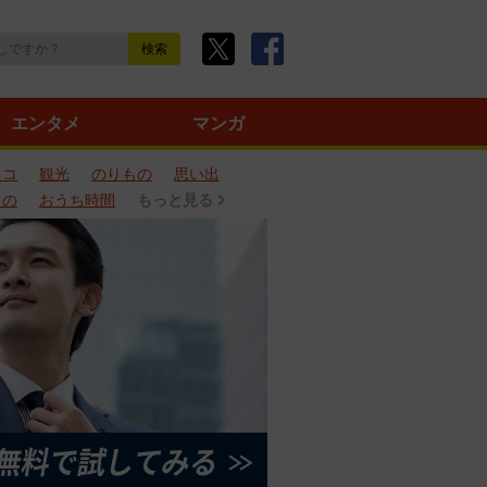
エンタメ
マンガ
ネコ
観光
のりもの
思い出
もの
おうち時間
もっと見る