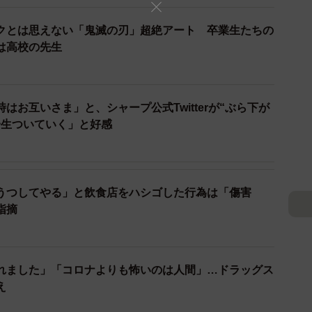
ch 5, 2020
クとは思えない「鬼滅の刃」超絶アート 卒業生たちの
は高校の先生
１時間前ぐらいから並んでる方々がいるらしく、早朝
「姉曰く、『在庫の問い合わせや朝早くから並ぶ方々の
暴言を吐かれる…といった事態はないものの、とにかく
はお互いさま」と、シャープ公式Twitterが“ぶら下が
です」といい、「このコロナのせいで問い合わせが多く
一生ついていく」と好感
としたドラッグストアで非常に癒やされた―と、ここ一
（けいれん）しながら申しておりました…」といいま
うつしてやる」と飲食店をハシゴした行為は「傷害
んの姉は「今回の件につきまして、連日新型コロナウ
指摘
多少なりとも温かい気持ちをおすそ分けできれば幸いで
で『ティッシュやトイレットペーパーが品薄』などの報
入荷しており、企業も通常より万全の体制で出荷を行っ
れました」「コロナよりも怖いのは人間」…ドラッグス
れること無く適量を購入していればすべての人にいきわ
え
ので、正しい情報をしっかりと確認してご対応頂けるよ