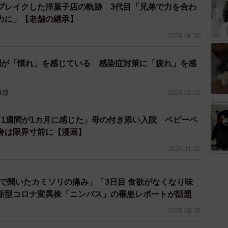
ブレイクした洋菓子店の軌跡 3代目「兄弟で力を合わ
力に」【老舗の継承】
2026.06.10
割が「慣れ」を感じている 感染症対策に「疲れ」を感
報部
2026.02.01
「1週間が1カ月に感じた」母の付き添い入院 ベビーベ
身は限界寸前に【漫画】
2025.11.01
噂で聞いたカミソリの痛み」「3日目 食欲がなくなり味
新型コロナ変異株「ニンバス」の罹患レポートが話題
2025.09.08