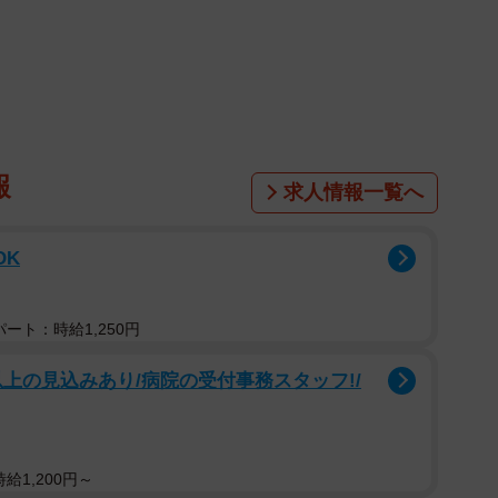
今月５日に投稿したもの。希緒さんの姉はドラッグストアの
女性の声で「トイレットペーパーやボックスティッシ
り、（また問い合わせか～）とげんなりしたところ、女
ボール沢山余ってないでしょうか…？娘が学校お休みに
うちが作りたい』と言って…」と続けたのだといいま
報
求人情報一覧へ
員なんだけど、昨日受けた電話が
OK
ペーパーやボックスティッシュ…」
〜）」
きなダンボール沢山余ってないでしょう
ート：時給1,250円
なったら『自分が入れるぐらいのおうちが作
以上の見込みあり/病院の受付事務スタッフ!/
ch 5, 2020
給1,200円～
は、「はぁい、喜んで！在庫かき集めて沢山用意して