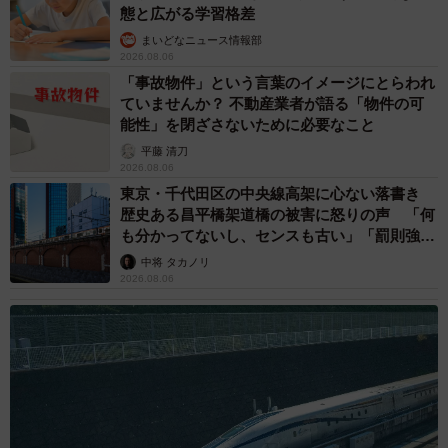
態と広がる学習格差
まいどなニュース情報部
2026.08.06
「事故物件」という言葉のイメージにとらわれ
ていませんか？ 不動産業者が語る「物件の可
能性」を閉ざさないために必要なこと
平藤 清刀
2026.08.06
東京・千代田区の中央線高架に心ない落書き
歴史ある昌平橋架道橋の被害に怒りの声 「何
も分かってないし、センスも古い」「罰則強化
して」
中将 タカノリ
2026.08.06