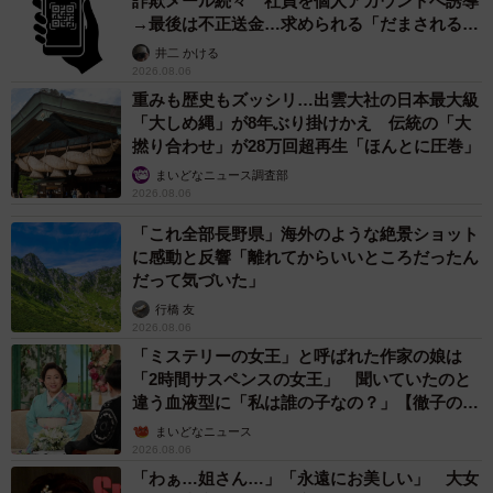
詐欺メール続々 社員を個人アカウントへ誘導
→最後は不正送金…求められる「だまされる前
提」の対策
井二 かける
2026.08.06
重みも歴史もズッシリ…出雲大社の日本最大級
「大しめ縄」が8年ぶり掛けかえ 伝統の「大
撚り合わせ」が28万回超再生「ほんとに圧巻」
まいどなニュース調査部
2026.08.06
「これ全部長野県」海外のような絶景ショット
に感動と反響「離れてからいいところだったん
だって気づいた」
行橋 友
2026.08.06
「ミステリーの女王」と呼ばれた作家の娘は
「2時間サスペンスの女王」 聞いていたのと
違う血液型に「私は誰の子なの？」【徹子の部
屋】
まいどなニュース
2026.08.06
「わぁ…姐さん…」「永遠にお美しい」 大女