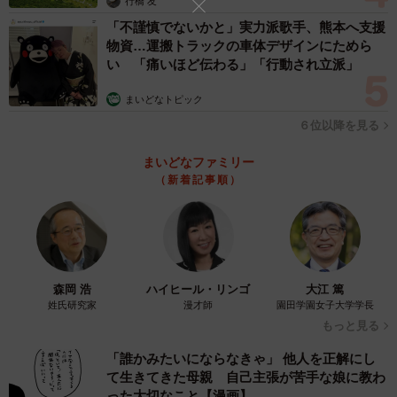
行橋 友
「不謹慎でないかと」実力派歌手、熊本へ支援
物資…運搬トラックの車体デザインにためら
い 「痛いほど伝わる」「行動され立派」
まいどなトピック
６位以降を見る
まいどなファミリー
（新着記事順）
森岡 浩
ハイヒール・リンゴ
大江 篤
4/6
姓氏研究家
漫才師
園田学園女子大学学長
もっと見る
仲良し家族に報告したら盛り上がったそうです（提供：礼さん）
「誰かみたいにならなきゃ」 他人を正解にし
──ご家族はどんな反応でしたか？
て生きてきた母親 自己主張が苦手な娘に教わ
った大切なこと【漫画】