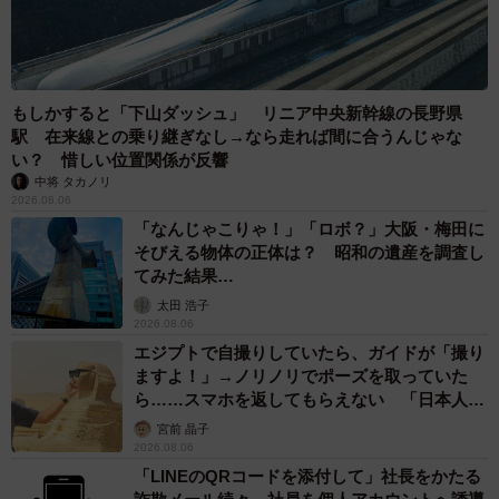
もしかすると「下山ダッシュ」 リニア中央新幹線の長野県
駅 在来線との乗り継ぎなし→なら走れば間に合うんじゃな
い？ 惜しい位置関係が反響
中将 タカノリ
2026.08.06
「なんじゃこりゃ！」「ロボ？」大阪・梅田に
そびえる物体の正体は？ 昭和の遺産を調査し
てみた結果…
太田 浩子
2026.08.06
エジプトで自撮りしていたら、ガイドが「撮り
ますよ！」→ノリノリでポーズを取っていた
ら……スマホを返してもらえない 「日本人は
カモ代表かも」「私は6時間で3万円払った」
宮前 晶子
2026.08.06
「LINEのQRコードを添付して」社長をかたる