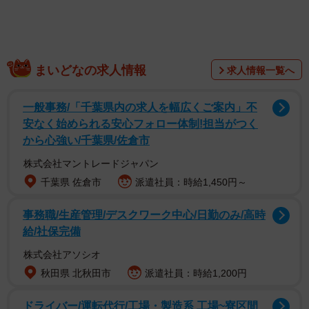
まいどなの求人情報
求人情報一覧へ
一般事務/「千葉県内の求人を幅広くご案内」不
安なく始められる安心フォロー体制!担当がつく
から心強い/千葉県/佐倉市
株式会社マントレードジャパン
千葉県 佐倉市
派遣社員：時給1,450円～
事務職/生産管理/デスクワーク中心/日勤のみ/高時
給/社保完備
株式会社アソシオ
秋田県 北秋田市
派遣社員：時給1,200円
ドライバー/運転代行/工場・製造系 工場~寮区間