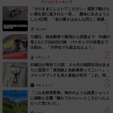
アクセスランキング
ツははちみつの量をケチらないこと。イチゴを寄せてはち
「そのままにしといてください」道路で動けな
みつが下に落ちてしまわないようにするといいようなの
い猫を前に返された一言… 懸命に生きようと
で、私はできるだけおしくらまんじゅうさせた状態で冷凍
した4日間 「命の重さはみんな同じ」保護団
体代表の訴え
庫に入れます。
渡辺 晴子
72歳父、軽自動車で新潟から四国まで 65歳の
──いちご農家さんも反応するほど話題になりましたね。
母と2人で3泊4日の旅 パーキングの休憩まで
分刻み… 「大学生でも組まねえよ！」
正直、我が家では小粒いちごがあったら昔からやってい
山岡 もと子
た方法なので、こんなに反応があると思っていなくてびっ
83歳父が骨折で入院 ３カ月の病院生活があま
くりしました。いちご農家としていちごの需要を高める一
りに退屈で「画用紙と色鉛筆持ってこい！」→
助になってくれればいいな、と思います。それと推しの作
スケッチブックを見た家族が仰天「これ、売れ
品「上橋菜穂子著『鹿の王』」の映画化が広まればいい
ますよ…」
中将 タカノリ
な。
「これ全部長野県」海外のような絶景ショット
に感動と反響「離れてからいいところだったん
だって気づいた」