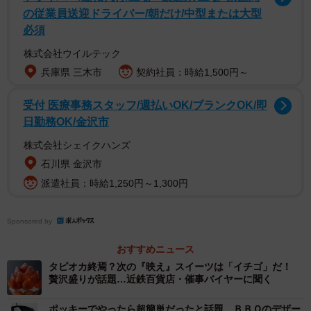
の従業員送迎ドライバー/朝だけ/中型または大型
必須
株式会社ウイルテック
兵庫県 三木市
契約社員：時給1,500円～
2/6
受付 医療事務スタッフ/週払いOK/ブランクOK/即
たっぷりのはちみつをかけるのがコツです（提供：礼さん）
日勤務OK/金沢市
株式会社シェイクハンズ
リプ欄には「あした必ずやります！なんて、美味しそう
石川県 金沢市
❗」「真似しちゃおっと」「持て余し気味のハチミツある！
派遣社員：時給1,250円～1,300円
やりたい！問題は知覚過敏だ!!」などのほか、「びっくりぎ
ょうてんするほど 幸せの美味しさでした ありがとうご
Sponsored by
ざいました」と作ってみた人や、「これは知らなかった。
早速試してみようかな」と同業のいちご農家さんもコメン
おすすめニュース
トしました。
タピオカ終焉？次の『映え』スイーツは「イチゴ」だ！
贅沢盛りが話題…近鉄百貨店・催事バイヤーに聞く
ポッキーでやったら超簡単だったと話題…ＢＢＱのデザー