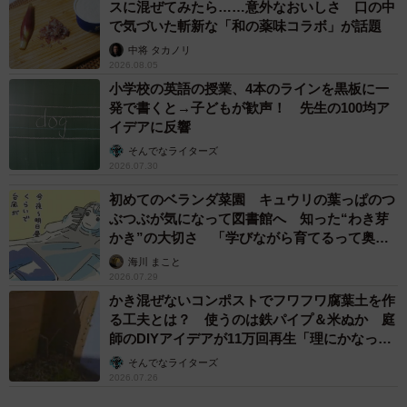
スに混ぜてみたら……意外なおいしさ 口の中
で気づいた斬新な「和の薬味コラボ」が話題
整体の個人サロンを営む礼さん（サロン：
中将 タカノリ
@narihira8252017
）は「ついつい食べ過ぎてしまうおい
2026.08.05
しさですが、いちごは体を冷やす作用があり、このレシピ
小学校の英語の授業、4本のラインを黒板に一
はさらに冷凍するので食べ過ぎには注意してください」と
発で書くと→子どもが歓声！ 先生の100均ア
イデアに反響
話します。いちごの天然シャーベットの作り方のコツを聞
そんでなライターズ
きました。
2026.07.30
初めてのベランダ菜園 キュウリの葉っぱのつ
──小粒のいちごというのがポイントなんでしょうか？
ぶつぶが気になって図書館へ 知った“わき芽
かき”の大切さ 「学びながら育てるって奥深
小粒がいいというより、大粒はそのまま食べた方がおい
い」【漫画】
海川 まこと
しいと思うのでしないです。どちらかというと持て余し気
2026.07.29
かき混ぜないコンポストでフワフワ腐葉土を作
味な小粒を美味しく食べる方法です。
る工夫とは？ 使うのは鉄パイプ＆米ぬか 庭
師のDIYアイデアが11万回再生「理にかなった
──はちみつの量はどのくらいがおすすめですか？
手法」
そんでなライターズ
2026.07.26
コーティングが薄いとカチカチになってしまうので、コ