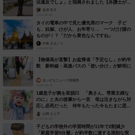
法違反でしょ」と指摘されました【弁護士が解
説】
長澤 芳子
2026.08.06
タイの電車の中で見た優先席のマーク 子ど
も、妊娠、けが人、お年寄り… 一つだけ謎の
ものが！？「だから黄色なんですね」
中将 タカノリ
2026.08.06
【物価高が直撃】お盆帰省「予定なし」が約半
数 新幹線・高速バスの「使い分け」が鮮明に
まいどなニュース情報部
2026.08.06
1歳息子が腕を亜脱臼 「奥さん、専業主婦な
のに」と夫の後輩から一言 母は泣きながら対
応し必死だった 何年もたった今もたまに思い
出し…
山岡 もと子
2026.08.06
子どもの学校外の学習時間が11年で2割減少
「家庭学習0分層」が約半数に達する深刻な実