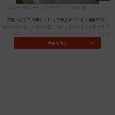
はちみつをイチゴにからめて冷凍するだけ！（提供：礼さん）
甘酸っぱくて美味しいいちごが店頭にならぶ季節です。
家庭でのいちごの食べ方は「そのまま食べる」が多そうで
すが、簡単にいつもと違ういちごが食べられるレシピが話
題になりました。「これはいちご農家の娘のわたしがよく
続きを読む
やるライフハックなんですけど、小粒の苺ははちみつに絡
めて表面をコーティングして冷凍するとカチカチにならず
にシャリシャリの天然シャーベットと化すのでめちゃんこ
美味しいです。そのまま炭酸やお酒に入れたらもう最強、
優勝ってなる。」と礼（
@hana0the0world
）さんがツイ
ートしたところ、３.５万リツイートと８.３万いいね！がつ
きました。