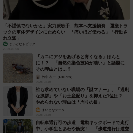
「不謹慎でないかと」実力派歌手、熊本へ支援物資…運搬トラ
ックの車体デザインにためらい 「痛いほど伝わる」「行動さ
れ立派」
まいどなトピック
2026.08.06
「カニにアジをあげると青くなる」ほんと
に！？ 「自然の染色技術が凄い」と話題に
その理由とは…？
竹中 友一（RinToris）
2026.08.06
誰も求めていない職場の「謎マナー」、「過剰
な挨拶」や「お土産配り」を抑えた1位は？
やめられない理由は「周りの目」
まいどなデータ
2026.08.06
自転車通行可の歩道 電動キックボードで走行
中、小学生とあわや衝突！ 「歩道走行は道交