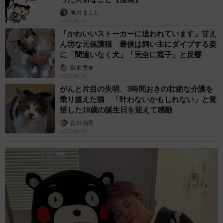
海川 まこと
我が家は家族の仲がよくて、今回のツイートをＬＩＮＥ
2026.08.06
で送ったら了解のスタンプとともに「すげぇw」「やべぇ
「かわいいストーカーに追われています」甘え
ww」と妹３人と弟１人が騒いでいました。いちご農家をし
ん坊な元保護猫 最後は飼い主にダイブする姿
に「間違いなく犬」「完全に親子」と反響
ているのは父ですが、まだ父とは直接この話をしていなく
梨木 香奈
て妹から父に伝わっていると教えてもらいました。父が喜
2026.08.06
んでくれていたらいいなと思っています。近いうちにドヤ
がんと片目の失明、3時間おきの壮絶な介護を
顔で実家に帰る予定です（笑）
乗り越えた猫 「叶わないかもしれない」と覚
悟した19歳の誕生日を迎えて感動
古川 諭香
2026.08.06