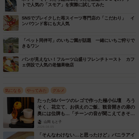
トで人気の「スモア」を実際に試してみた
SNSでブレイクした苺スイーツ専門店の「こだわり」 イ
ンバウンド客にも大人気
「ペット同伴可」のいちご園が話題 一緒にいちご狩りで
きるワン
パンが見えない！フルーツ山盛りフレンチトースト カフ
ェ併設で人気の老舗果物店
気になる
やってみた
グルメ
たった50パーツのレゴで作った極小仏壇 ろう
そく、花立て、お供えのご飯、観音開きの扉の
奥には位牌も…「チーンの音が聞こえてきそ
3/6
う」
山岡 もと子
2026.08.05
全部食べちゃいたいほどのおいしさですが、お腹を壊さないように注意
してね（提供：礼さん）
「そんなわけない…と思ったけど」バニラアイ