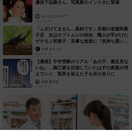
優岩下志麻さん、写真家のインスタに登場
まいどなメディア
2026.08.05
「ふざけてません…真剣です」京都の老舗和菓
子店 次はカブトムシの幼虫 職人が手がけた
ゲテモノ和菓子 見事な造形に「気持ち悪いく
らいリアル」
中将 タカノリ
2026.08.05
【漫画】中学受験のリアル「あの子、最近見な
いね」…御三家を目指していたはずの家庭が消
えていく 限界を迎えた子を目の当りに
松波 穂乃圭
2026.08.05