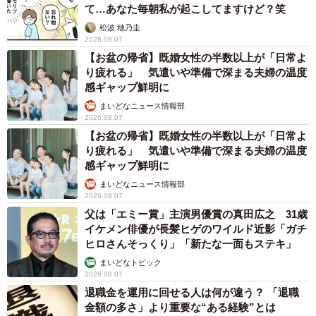
て…あなた毎朝私が起こしてますけど？笑
松波 穂乃圭
2026.08.07
【お盆の帰省】既婚女性の半数以上が「日常よ
り疲れる」 気遣いや準備で深まる夫婦の温度
感ギャップ鮮明に
まいどなニュース情報部
2026.08.07
【お盆の帰省】既婚女性の半数以上が「日常よ
り疲れる」 気遣いや準備で深まる夫婦の温度
感ギャップ鮮明に
まいどなニュース情報部
2026.08.07
父は「エミー賞」主演男優賞の真田広之 31歳
イケメン俳優が長髪ヒゲのワイルド近影「ガチ
ヒロさんそっくり」「新たな一面もステキ」
まいどなトピック
2026.08.07
退職金を運用に回せる人は何が違う？ 「退職
金額の多さ」より重要な“ある経験”とは