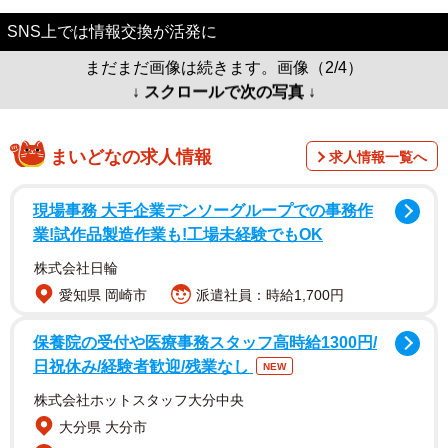
SNS上では情報交換が活発に
まだまだ画像は続きます。画像（2/4）
↓ スクロールで次の写真 ↓
まいどなの求人情報
求人情報一覧へ
現場事務 大手企業デンソーグループでの事務作
業!試作品製造作業も!工場未経験でもOK
株式会社日輪
愛知県 岡崎市
派遣社員：時給1,700円
保養院の受付や医療事務スタッフ高時給1300円/
日祝休み/経験者歓迎/残業なし
NEW
株式会社ホットスタッフ大分中央
大分県 大分市