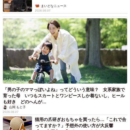
まいどなニュース
2026.08.07
「男の子のママっぽいよね」ってどういう意味？ 女系家族で
育った母 いつもスカートとワンピースしか着ないし、ヒール
も好き どのへんが…
山岡 もと子
2026.08.07
猫用の爪研ぎおもちゃを買ったら…「これで合
ってますか？」予想外の使い方が大反響