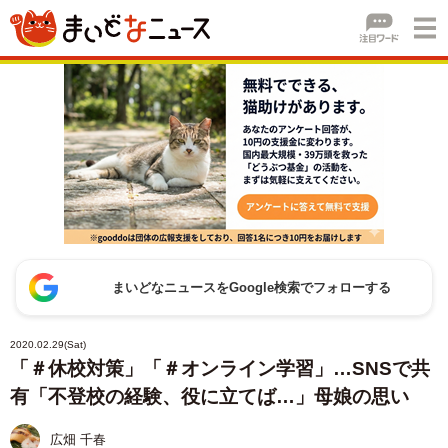
まいどなニュースをGoogle検索でフォローする
2020.02.29(Sat)
「＃休校対策」「＃オンライン学習」…SNSで共
有「不登校の経験、役に立てば…」母娘の思い
広畑 千春