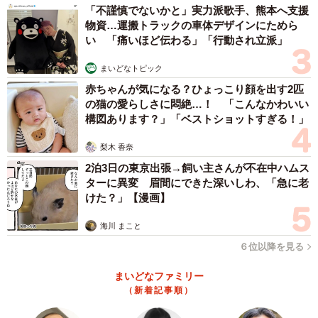
「不謹慎でないかと」実力派歌手、熊本へ支援
物資…運搬トラックの車体デザインにためら
い 「痛いほど伝わる」「行動され立派」
まいどなトピック
赤ちゃんが気になる？ひょっこり顔を出す2匹
の猫の愛らしさに悶絶…！ 「こんなかわいい
構図あります？」「ベストショットすぎる！」
梨木 香奈
2泊3日の東京出張→飼い主さんが不在中ハムス
ターに異変 眉間にできた深いしわ、「急に老
けた？」【漫画】
海川 まこと
６位以降を見る
まいどなファミリー
（新着記事順）