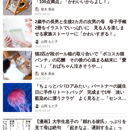
「100点満点」「かわいいからよし！」
梨木 香奈
2026.08.07
2歳半の長男と生後2カ月の次男の母 母子手帳
2冊をイラストでいっぱいに 見る人を楽しま
せる家族ストーリーに「かわいすぎる！」
山岡 もと子
2026.08.07
猫2匹が段ボール箱の取り合いで「ポコスカ猫
パンチ」の応酬 その後の心温まる結末に「愛
～！」「おばちゃん泣きそうや…」
梨木 香奈
2026.08.07
「ちょっとババロアみたい」パートナーの誕生
日に手作りトートバッグ 完成まで1年 淡い
藍染めに漂うクラゲ よく見ると…「センスす
ごい」
山岡 もと子
2026.08.07
【漫画】大学生息子の「頼れる彼氏」っぷりを
見て母は絶句 「起きなよ、遅刻するよ」っ