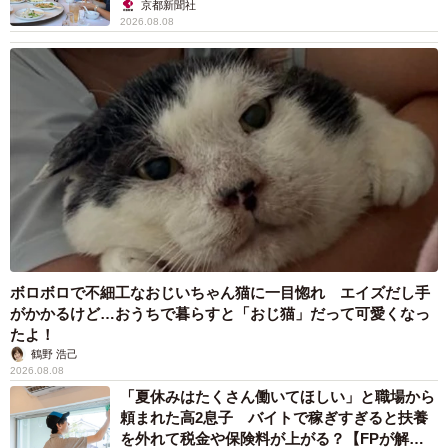
京都新聞社
2026.08.08
ボロボロで不細工なおじいちゃん猫に一目惚れ エイズだし手
がかかるけど…おうちで暮らすと「おじ猫」だって可愛くなっ
たよ！
鶴野 浩己
2026.08.08
「夏休みはたくさん働いてほしい」と職場から
頼まれた高2息子 バイトで稼ぎすぎると扶養
を外れて税金や保険料が上がる？【FPが解