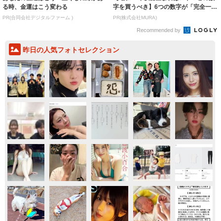
る時、金運はこう変わる
字を買うべき】6つの数字が「完全一
致」する方...
PR(合同会社デジタルファーム )
PR(株式会社MURA)
Recommended by
昨日の人気フォトセレクション