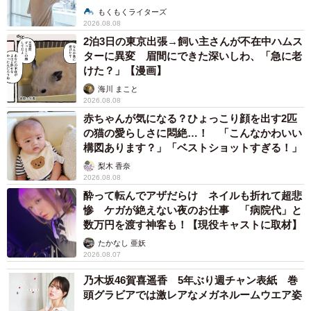
説】
もくもくライターズ
2026.08.08
2泊3日の東京出張→飼い主さんが不在中ハムス
ターに異変 眉間にできた深いしわ、「急に老
けた？」【漫画】
海川 まこと
2026.08.08
赤ちゃんが気になる？ひょっこり顔を出す2匹
の猫の愛らしさに悶絶…！ 「こんなかわいい
構図あります？」「ベストショットすぎる！」
梨木 香奈
2026.08.08
酔って転んでアザだらけ ネイルも折れて超悲
惨 ケガが絶えない夜のお仕事 「病院代」と
数万円を渡す神客も！【現役キャストに取材】
たかなし 亜妖
2026.08.07
乃木坂46賀喜遥香 5年ぶり週チャン表紙 巻
頭グラビアでは激レアなメガネルームウエア姿