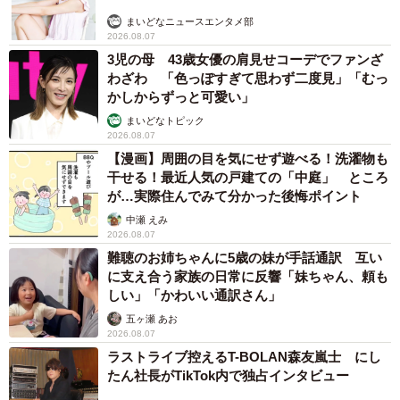
まいどなニュースエンタメ部
2026.08.07
3児の母 43歳女優の肩見せコーデでファンざ
わざわ 「色っぽすぎて思わず二度見」「むっ
かしからずっと可愛い」
まいどなトピック
2026.08.07
【漫画】周囲の目を気にせず遊べる！洗濯物も
干せる！最近人気の戸建ての「中庭」 ところ
が…実際住んでみて分かった後悔ポイント
中瀬 えみ
2026.08.07
難聴のお姉ちゃんに5歳の妹が手話通訳 互い
に支え合う家族の日常に反響「妹ちゃん、頼も
しい」「かわいい通訳さん」
五ヶ瀬 あお
2026.08.07
ラストライブ控えるT-BOLAN森友嵐士 にし
たん社長がTikTok内で独占インタビュー