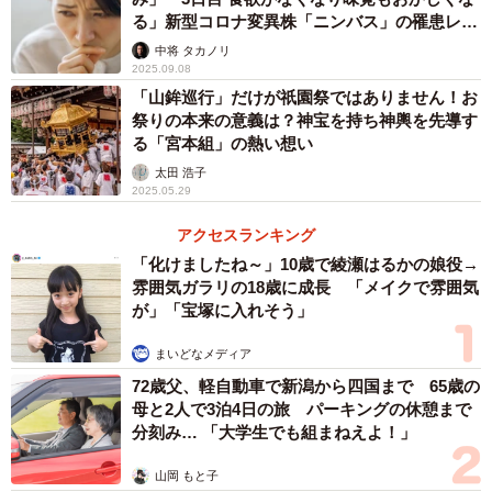
る」新型コロナ変異株「ニンバス」の罹患レポ
ートが話題
中将 タカノリ
2025.09.08
「山鉾巡行」だけが祇園祭ではありません！お
祭りの本来の意義は？神宝を持ち神輿を先導す
る「宮本組」の熱い想い
太田 浩子
2025.05.29
アクセスランキング
「化けましたね～」10歳で綾瀬はるかの娘役→
雰囲気ガラリの18歳に成長 「メイクで雰囲気
が」「宝塚に入れそう」
まいどなメディア
72歳父、軽自動車で新潟から四国まで 65歳の
母と2人で3泊4日の旅 パーキングの休憩まで
分刻み… 「大学生でも組まねえよ！」
山岡 もと子