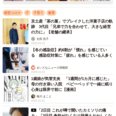
新型コロナ
IT
子育て
教育
京土産「茶の菓」でブレイクした洋菓子店の軌
跡 3代目「兄弟で力を合わせて、大きな経営
の力に」【老舗の継承】
太田 浩子
2026.06.10
【冬の感染症】約6割が「慣れ」を感じてい
る 感染症対策に「疲れ」を感じている人多く
まいどなニュース情報部
2026.02.01
1歳娘が気管支炎 「1週間が1カ月に感じた」
母の付き添い入院 ベビーベッドで一緒に眠り
心身は限界寸前に【漫画】
海川 まこと
2025.11.01
「2日目 これが噂で聞いたカミソリの痛
み」「3日目 食欲がなくなり味覚もおかしくな