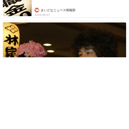
まいどなニュース情報部
2026.08.07
「火事以来10カ月ぶり」全焼した自宅訪れた林家ぺー 内装も
壁も取り払われスケルトン状態の部屋に呆然
まいどなトピック
2026.08.07
「こんなかわいい子おるん！？」大阪出身の
UHB26歳アナが話題…父は元プロ野球選手