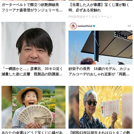
ガーターベルトで際立つ妖艶脚線美
【当選した人が暴露】宝くじ運が動く
フリーアナ森香澄がランジェリーモデ
時、必ずある前触れ
ルに ｢PE...
PR(合同会社デジタルファーム )
「一瞬誰かと…」彦摩呂、30キロ近く
紗栄子の長男 18歳のモデル、カジュ
減量した姿に反響 既製品の防護服が
アルコーデのおしゃれ近影が「両親の
着られると...
いいとこ取...
あなたの金運はどう？宝くじに縁があ
【昭和43年以前生まれはロト６この数