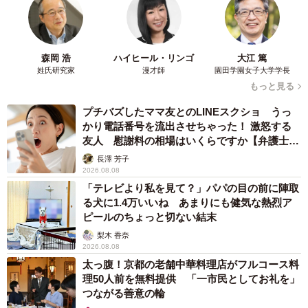
森岡 浩
ハイヒール・リンゴ
大江 篤
姓氏研究家
漫才師
園田学園女子大学学長
もっと見る
プチバズしたママ友とのLINEスクショ うっ
かり電話番号を流出させちゃった！ 激怒する
友人 慰謝料の相場はいくらですか【弁護士が
解説】
長澤 芳子
2026.08.08
「テレビより私を見て？」パパの目の前に陣取
る犬に1.4万いいね あまりにも健気な熱烈ア
ピールのちょっと切ない結末
梨木 香奈
2026.08.08
太っ腹！京都の老舗中華料理店がフルコース料
理50人前を無料提供 「一市民としてお礼を」
つながる善意の輪