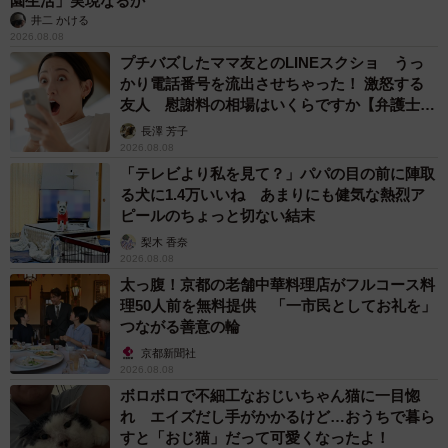
園生活」実現なるか
井二 かける
2026.08.08
プチバズしたママ友とのLINEスクショ うっ
かり電話番号を流出させちゃった！ 激怒する
友人 慰謝料の相場はいくらですか【弁護士が
解説】
長澤 芳子
2026.08.08
「テレビより私を見て？」パパの目の前に陣取
る犬に1.4万いいね あまりにも健気な熱烈ア
ピールのちょっと切ない結末
梨木 香奈
2026.08.08
太っ腹！京都の老舗中華料理店がフルコース料
理50人前を無料提供 「一市民としてお礼を」
つながる善意の輪
京都新聞社
2026.08.08
ボロボロで不細工なおじいちゃん猫に一目惚
れ エイズだし手がかかるけど…おうちで暮ら
すと「おじ猫」だって可愛くなったよ！