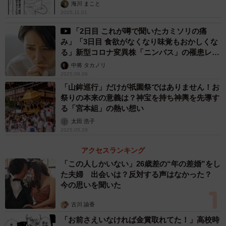
海川 まこと
2025.11.01
「2日目 これが噂で聞いたカミソリの痛
み」「3日目 食欲がなくなり味覚もおかしくな
る」新型コロナ変異株「ニンバス」の罹患レポ
ートが話題
中将 タカノリ
2025.09.08
「山鉾巡行」だけが祇園祭ではありません！お
祭りの本来の意義は？神宝を持ち神輿を先導す
る「宮本組」の熱い想い
太田 浩子
2025.05.29
アクセスランキング
「この人しかいない」26歳差の“年の差婚”をし
た夫婦 出会いは？反対する声はなかった？
今の思いを聞いた
古川 諭香
「お前さえいなければ金賞取れてた！」高校時