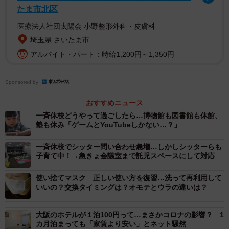
ともと定員があり、フルタイムで働いている家庭の子ども
たま市北区
たちでいっぱいです。また、障害児の受け入れは制限され
医療法人社団太陽会 小野整形外科・皮膚科
ているため預けられる望みはないに等しいでしょう。毎月
埼玉県 さいたま市
ギリギリの生活を送っているというご相談者は、貯金もほ
アルバイト・パート：時給1,200円～1,350円
とんどないため、就労収入が途絶えるのは、まさに死活問
題なのです。
Sponsored by
おすすめニュース
このほかにも、私のもとには他にも多くのママたちからの
一斉休校どうやって過ごしたら…博物館も図書館も休館、
声が届きます。
塾も休み「ゲームとYouTubeしかない…？」
一斉休校でシッター問い合わせ急増…しかしシッターらも
「学童保育に預けられるけど、毎日お弁当をつくらなけれ
子育て中！→急きょ会議室まで託児スペースにして対応
ばならず、食費が大きな負担となっている我が家には相当
な痛手」
使い捨てマスク 正しい使い方を復習…洗って再利用して
いいの？交換タイミングは？オモテとウラの違いは？
「うちは両親にも頼れないので、1ヵ月も休校になったらい
大阪のホテルが１泊100円って…まさかコロナの影響？ 1
つもの何倍も負担がかかる」
カ月泊まっても「家賃より安い」とネット騒然