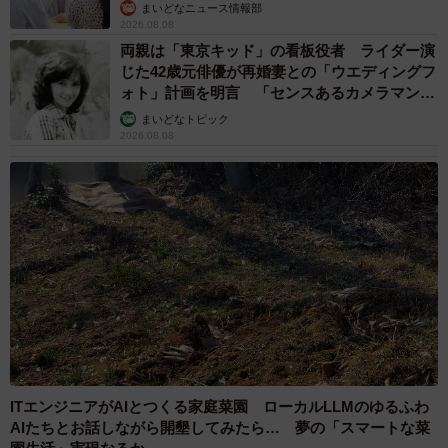
まいどなニュース情報部
2026.08.08
両親は「東京キッド」の看板役者 ライダー演
じた42歳元俳優が再婚妻との「ウエディングフ
ォト」計画を明言 「センスあるカメラマン求
む」
まいどなトピック
2026.08.08
ITエンジニアがAIとつくる家庭菜園 ローカルLLMのゆるふわ
AIたちとお話しながら開墾してみたら… 夢の「スマートな菜