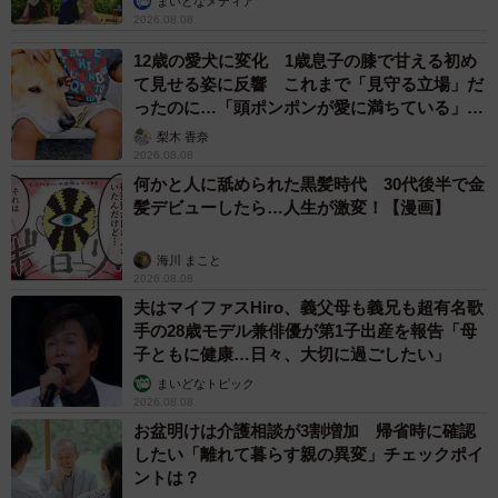
まいどなメディア
2026.08.08
12歳の愛犬に変化 1歳息子の膝で甘える初め
て見せる姿に反響 これまで「見守る立場」だ
ったのに…「頭ポンポンが愛に満ちている」
「尊…」
梨木 香奈
2026.08.08
何かと人に舐められた黒髪時代 30代後半で金
髪デビューしたら…人生が激変！【漫画】
海川 まこと
2026.08.08
夫はマイファスHiro、義父母も義兄も超有名歌
手の28歳モデル兼俳優が第1子出産を報告「母
子ともに健康…日々、大切に過ごしたい」
まいどなトピック
2026.08.08
お盆明けは介護相談が3割増加 帰省時に確認
したい「離れて暮らす親の異変」チェックポイ
ントは？