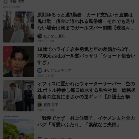
平藤 清刀
2026.08.08
原則ゆるっと週3勤務 カード支払い日直前は
鬼出勤 借金に追われる風俗嬢 それでも足り
ない場合は朝までガールズバー副業【現役キャ
ストに取材】
たかなし 亜妖
2026.08.08
19歳でハライチ岩井勇気と年の差婚から3年、
22歳元おはガール髪バッサリ「ショート似合い
すぎ」
まいどなメディア
2026.08.08
オフィスに置かれたウォーターサーバー 空の
2Lボトル持参し毎日給水する男性社員→総務担
当者の注意にまさかの逆ギレ！【弁護士が解
説】
長澤 芳子
2026.08.08
「我慢できず」村上佳菜子、イケメン夫と全力
ハグ「可愛いふたり」「素敵なご夫婦」