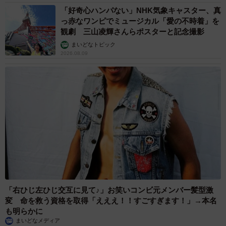
「好奇心ハンパない」NHK気象キャスター、真
っ赤なワンピでミュージカル「愛の不時着」を
観劇 三山凌輝さんらポスターと記念撮影
まいどなトピック
2026.08.09
「右ひじ左ひじ交互に見て♪」お笑いコンビ元メンバー髪型激
変 命を救う資格を取得「えええ！！すごすぎます！」→本名
も明らかに
まいどなメディア