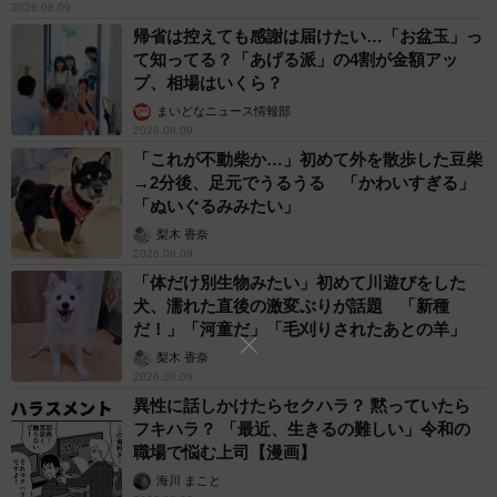
2026.08.09
帰省は控えても感謝は届けたい…「お盆玉」っ
て知ってる？「あげる派」の4割が金額アッ
プ、相場はいくら？
まいどなニュース情報部
2026.08.09
「これが不動柴か…」初めて外を散歩した豆柴
→2分後、足元でうるうる 「かわいすぎる」
「ぬいぐるみみたい」
梨木 香奈
2026.08.09
「体だけ別生物みたい」初めて川遊びをした
犬、濡れた直後の激変ぶりが話題 「新種
だ！」「河童だ」「毛刈りされたあとの羊」
梨木 香奈
2026.08.09
異性に話しかけたらセクハラ？ 黙っていたら
フキハラ？ 「最近、生きるの難しい」令和の
職場で悩む上司【漫画】
海川 まこと