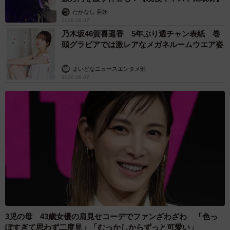
たかなし 亜妖
2026.08.07
乃木坂46賀喜遥香 5年ぶり週チャン表紙 巻
頭グラビアでは激レアなメガネルームウエア姿
まいどなニュースエンタメ部
2026.08.07
3児の母 43歳女優の肩見せコーデでファンざわざわ 「色っ
ぽすぎて思わず二度見」「むっかしからずっと可愛い」