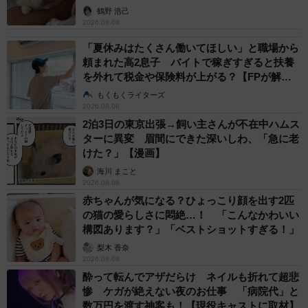
鶴野 浩己
2026.08.08
「夏休みはたくさん働いてほしい」と職場から
頼まれた高2息子 バイトで稼ぎすぎると扶養
を外れて税金や保険料が上がる？【FPが解
説】
もくもくライターズ
2026.08.08
2泊3日の東京出張→飼い主さんが不在中ハムス
ターに異変 眉間にできた深いしわ、「急に老
けた？」【漫画】
海川 まこと
2026.08.08
赤ちゃんが気になる？ひょっこり顔を出す2匹
の猫の愛らしさに悶絶…！ 「こんなかわいい
構図あります？」「ベストショットすぎる！」
梨木 香奈
2026.08.08
酔って転んでアザだらけ ネイルも折れて超悲
惨 ケガが絶えない夜のお仕事 「病院代」と
数万円を渡す神客も！【現役キャストに取材】