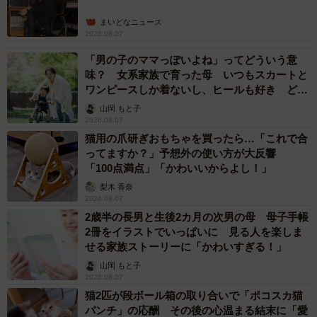
まいどなニュース
2026.08.07
「男の子のママっぽいよね」ってどういう意
味？ 女系家族で育った母 いつもスカートと
ワンピースしか着ないし、ヒールも好き どの
へんが…
山岡 もと子
2026.08.07
猫用の爪研ぎおもちゃを買ったら…「これで合
ってますか？」予想外の使い方が大反響
「100点満点」「かわいいからよし！」
梨木 香奈
2026.08.07
2歳半の長男と生後2カ月の次男の母 母子手帳
2冊をイラストでいっぱいに 見る人を楽しま
せる家族ストーリーに「かわいすぎる！」
山岡 もと子
2026.08.07
猫2匹が段ボール箱の取り合いで「ポコスカ猫
パンチ」の応酬 その後の心温まる結末に「愛