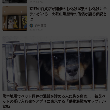
2026.08.08
京都の百貨店が開催のお化け屋敷のお化けにモ
デルがいる 比叡山延暦寺の僧侶が語る伝説と
は
浅井 佳穂
2026.08.08
熊本地震でペット同伴の避難を諦める人に胸を痛め… 被災ペ
ットの受け入れ先をアプリに表示する「動物避難所マップ」が
始動