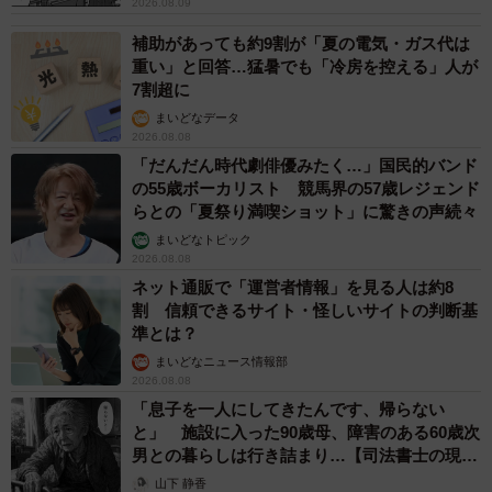
2026.08.09
補助があっても約9割が「夏の電気・ガス代は
重い」と回答…猛暑でも「冷房を控える」人が
7割超に
まいどなデータ
2026.08.08
「だんだん時代劇俳優みたく…」国民的バンド
の55歳ボーカリスト 競馬界の57歳レジェンド
らとの「夏祭り満喫ショット」に驚きの声続々
まいどなトピック
2026.08.08
ネット通販で「運営者情報」を見る人は約8
割 信頼できるサイト・怪しいサイトの判断基
準とは？
まいどなニュース情報部
2026.08.08
「息子を一人にしてきたんです、帰らない
と」 施設に入った90歳母、障害のある60歳次
男との暮らしは行き詰まり…【司法書士の現場
から】
山下 静香