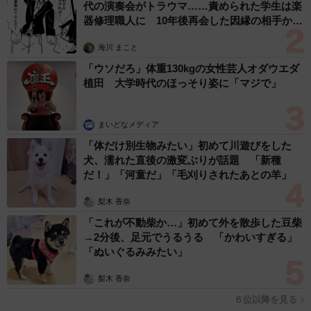
代の演奏会がトラウマ……責められた学生は楽
器修理職人に 10年後再会した因縁の相手から
思わぬ申し出【漫画】
海川 まこと
「ウソだろ」体重130kgの女性芸人オダウエダ
植田 大学時代のほっそり姿に「マジで」
まいどなメディア
「体だけ別生物みたい」初めて川遊びをした
犬、濡れた直後の激変ぶりが話題 「新種
だ！」「河童だ」「毛刈りされたあとの羊」
梨木 香奈
「これが不動柴か…」初めて外を散歩した豆柴
→2分後、足元でうるうる 「かわいすぎる」
「ぬいぐるみみたい」
梨木 香奈
６位以降を見る