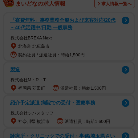
まいどなの求人情報
求人情報一覧へ
人で留守番ができないため、仕事を休んで家で子どもを診
なければいけない。でも、パート社員で有休がないため、3
「寮費無料」事務業務全般および来客対応/20代
月の収入は絶望的ということです。
～40代活躍中/日勤 一般事務
株式会社BREXA Next
北海道 北広島市
契約社員 / 派遣社員：時給1,500円
製造
株式会社M・R・T
福岡県 苅田町
派遣社員：時給1,500円
紹介予定派遣 病院での受付・医療事務
株式会社シバスタッフ
神奈川県 横浜市
派遣社員：時給1,600円
ニュースによると、今回の要請の対象に、幼稚園や保育
園、学童保育は含まれていないということ。学童保育はも
診療所・クリニックでの受付・事務/埼玉県さい