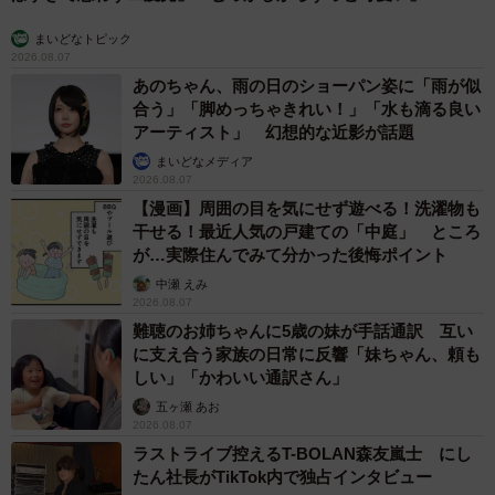
まいどなトピック
2026.08.07
あのちゃん、雨の日のショーパン姿に「雨が似
合う」「脚めっちゃきれい！」「水も滴る良い
アーティスト」 幻想的な近影が話題
まいどなメディア
2026.08.07
【漫画】周囲の目を気にせず遊べる！洗濯物も
干せる！最近人気の戸建ての「中庭」 ところ
が…実際住んでみて分かった後悔ポイント
中瀬 えみ
2026.08.07
難聴のお姉ちゃんに5歳の妹が手話通訳 互い
に支え合う家族の日常に反響「妹ちゃん、頼も
しい」「かわいい通訳さん」
五ヶ瀬 あお
2026.08.07
ラストライブ控えるT-BOLAN森友嵐士 にし
たん社長がTikTok内で独占インタビュー