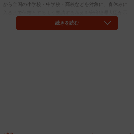
から全国の小学校・中学校・高校などを対象に、春休みに
入るまで休校とするよう要請する考えを安倍総理大臣が示
した」というニュースです。
続きを読む
私自身、子どもをもつ親として、子どもの安全が第一とい
う考えは共感できます。ただし、今回の判断がすべての家
庭で歓迎されているわけではありません。
私のもとには朝からこのようなメッセージが届きました。
「約1カ月という休み、子どもを預ける場所がないので、3
月の収入は絶望的です。このままでは親子ともども生活が
できなくなります。」
悲痛な想いを届けてくれたのは、パートで事務の仕事をし
ている母子家庭のママ。小学1年生のお子さんは、発達障害
があるため小学校の特別支援学級に通っているそうです。1