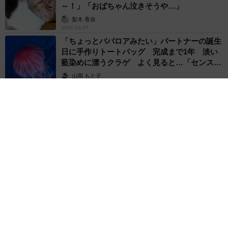
～！」「おばちゃん泣きそうや…」
梨木 香奈
2026.08.07
「ちょっとババロアみたい」パートナーの誕生
日に手作りトートバッグ 完成まで1年 淡い
藍染めに漂うクラゲ よく見ると…「センスす
ごい」
山岡 もと子
2026.08.07
【漫画】大学生息子の「頼れる彼氏」っぷりを見て母は絶句