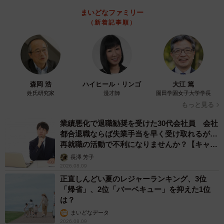
まいどなファミリー
（新着記事順）
森岡 浩
ハイヒール・リンゴ
大江 篤
姓氏研究家
漫才師
園田学園女子大学学長
もっと見る
業績悪化で退職勧奨を受けた30代会社員 会社
都合退職ならば失業手当を早く受け取れるが…
再就職の活動で不利になりませんか？【キャリ
アカウンセラーが解説】
長澤 芳子
2026.08.09
正直しんどい夏のレジャーランキング、3位
「帰省」、2位「バーベキュー」を抑えた1位
は？
まいどなデータ
2026.08.09