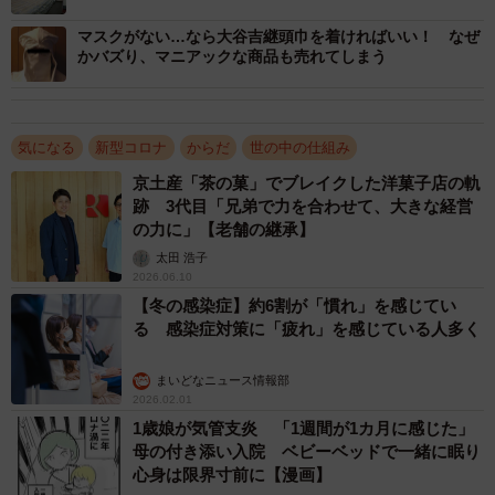
政府としては今後、低所得で仕事を休まざるを得ない保護
マスクがない…なら大谷吉継頭巾を着ければいい！ なぜ
かバズり、マニアックな商品も売れてしまう
者への措置や児童の預かり先の確保などの具体的対応策を
検討する方針ということですが、全国の小中高が休校とな
るのは3月2日から。もう待ったなしの状況であるため、一
気になる
新型コロナ
からだ
世の中の仕組み
刻も早い対応策の提示を願いたいです。
京土産「茶の菓」でブレイクした洋菓子店の軌
跡 3代目「兄弟で力を合わせて、大きな経営
の力に」【老舗の継承】
太田 浩子
2026.06.10
【冬の感染症】約6割が「慣れ」を感じてい
る 感染症対策に「疲れ」を感じている人多く
まいどなニュース情報部
2026.02.01
1歳娘が気管支炎 「1週間が1カ月に感じた」
母の付き添い入院 ベビーベッドで一緒に眠り
心身は限界寸前に【漫画】