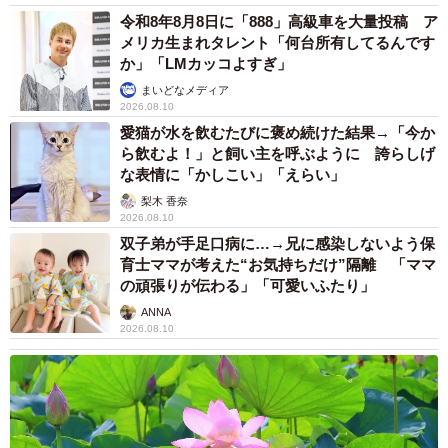
令和8年8月8日に「888」高級車を大量投稿 ア
メリカ生まれタレント「何台所有してるんです
か」「LMカッコよすぎ」
まいどなメディア
2026.08.10
愛猫が水を飲むたびに褒め続けた結果→「今か
ら飲むよ！」と飼い主を呼ぶように 誇らしげ
な表情に「かしこい」「えらい」
梨木 香奈
2026.08.10
双子弟が手足口病に…→兄に感染しないよう保
育士ママが考えた“お気持ちだけ”隔離 「ママ
の頑張りが伝わる」「可愛いふたり」
ANNA
2026.08.10