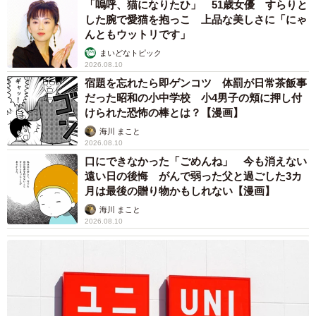
「嗚呼、猫になりたひ」 51歳女優 すらりと
した腕で愛猫を抱っこ 上品な美しさに「にゃ
んともウットリです」
まいどなトピック
2026.08.10
宿題を忘れたら即ゲンコツ 体罰が日常茶飯事
だった昭和の小中学校 小4男子の頬に押し付
けられた恐怖の棒とは？【漫画】
海川 まこと
2026.08.10
口にできなかった「ごめんね」 今も消えない
遠い日の後悔 がんで弱った父と過ごした3カ
月は最後の贈り物かもしれない【漫画】
海川 まこと
2026.08.10