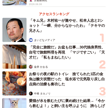
京都新聞社
バズったことはあります。その時は初めての予約で電話リ
2026.08.08
レーサービスという日本財団のサービスを使って予約の電
アクセスランキング
話をしたのですが、耳が聞こえないと名乗った時、他の店
「キム兄」木村祐一が激やせ、松本人志と2シ
だと『耳が聞こえないのはちょっと、、』と言われたり、
ョット「一瞬、分からなかったわ」「テキヤの
『聞こえる人と一緒ですか？』と聞かれたりすることも多
兄さん」
かったのですが、その店では気持ちよく『どんな対応をす
まいどなメディア
れば良いですか？』『何か気をつけることはあります
「完全に旅館だ」お盆も仕事…30代独身男性、
か？』と聞いてくださいました」
自宅で旅館料理を再現 「マジですごい」「天
才だ」「私もまねしたい」
「実際に店にお邪魔したときにも、お客と一緒に席で仕上
金井 かおる
げる看板メニュー『しめ鯖の炙り』を注文したのですが、
お祭りの夜の駅のトイレ 捨てられた1匹の金
口頭での説明の代わりに、可愛いイラストで描かれた説明
魚は酸欠状態だった 塩水浴で元気取り戻し白
の紙が出てきて、びっくりしました」
点病の治療も奏功した
中将 タカノリ
愛猫が水を飲むたびに褒め続けた結果→「今か
ら飲むよ！」と飼い主を呼ぶように 誇らしげ