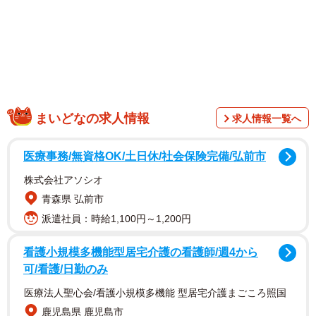
ツイートは、ねこ（お空に耳を置いてきた）
（@catfoodmami）さんのもの。「正真正銘のお客様ファー
まいどなの求人情報
求人情報一覧へ
スト！」「日本って捨てたもんじゃない」など賞賛の声が
相次ぎ、これまでに2.3万件のリツイートと7.1万件のいい
医療事務/無資格OK/土日休/社会保険完備/弘前市
ね、を集めています。ねこさんにお話を聞いてみました。
株式会社アソシオ
青森県 弘前市
これびっくりしたー！
派遣社員：時給1,100円～1,200円
飲み会で指差し注文した後手話べりしてたら店員さんがい
きなり料理とともに人数分の紙を渡してきて。「？？」と
看護小規模多機能型居宅介護の看護師/週4から
思ってたらなんと！
可/看護/日勤のみ
料理の食べ方をタイピングして配ってくださってたー！
医療法人聖心会/看護小規模多機能 型居宅介護まごころ照国
その手際の良さに一同、びっくり&感激！
鹿児島県 鹿児島市