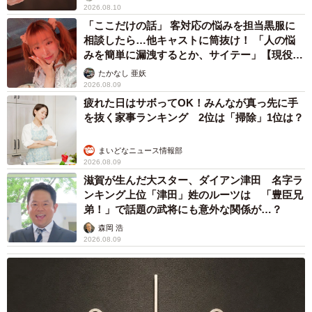
2026.08.10
「ここだけの話」 客対応の悩みを担当黒服に
相談したら…他キャストに筒抜け！ 「人の悩
みを簡単に漏洩するとか、サイテー」【現役キ
ャストに取材】
たかなし 亜妖
2026.08.09
疲れた日はサボってOK！みんなが真っ先に手
を抜く家事ランキング 2位は「掃除」1位は？
まいどなニュース情報部
2026.08.09
滋賀が生んだ大スター、ダイアン津田 名字ラ
ンキング上位「津田」姓のルーツは 「豊臣兄
弟！」で話題の武将にも意外な関係が…？
森岡 浩
2026.08.09