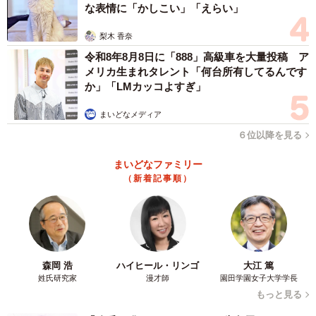
な表情に「かしこい」「えらい」
梨木 香奈
令和8年8月8日に「888」高級車を大量投稿 ア
メリカ生まれタレント「何台所有してるんです
か」「LMカッコよすぎ」
まいどなメディア
６位以降を見る
まいどなファミリー
（新着記事順）
森岡 浩
ハイヒール・リンゴ
大江 篤
姓氏研究家
漫才師
園田学園女子大学学長
もっと見る