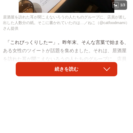
1/3
居酒屋を訪れた耳が聞こえないろうの人たちのグループに、店員が差し
出した人数分の紙。そこに書かれていたのは…／ねこ（@catfoodmami）
さん提供
「これびっくりしたー」。昨年末、そんな言葉で始まる、
ある女性のツイートが話題を集めました。それは、居酒屋
を訪れた耳が聞こえないろうの人たちのグループに、店員
が差し出した人数分の紙。そこには料理の説明や食べ方な
続きを読む
どが丁寧に書かれてありました。