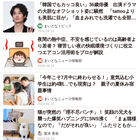
「韓国でもカッコ良い」36歳俳優 出演ドラマ
の大胆なオフショット姿に騒然 「tattooより
も美肌に目が」「血まみれでも洗濯でも全部か
っこいい」
まいどなトピック
2026.08.10
夜間の熱中症、不安を感じているのは高齢者よ
り若者？ 寝苦しい夜の快眠環境づくりに役立
つエアコン活用術をプロが解説
まいどなニュース情報部
2026.08.10
「今年こそ7月中に終わらせる！」意気込む小
学生は約4割…でも現実は？ 親子の夏休み宿
題事情
まいどなニュース情報部
2026.08.10
猫が突然の「理不尽パンチ」！ 笑顔の兄犬を
襲った爆笑ハプニングにSNS沸く 「まぁ猫様
なので」「だがそれが良い」「ふたりともかわ
いいね」
梨木 香奈
2026.08.10