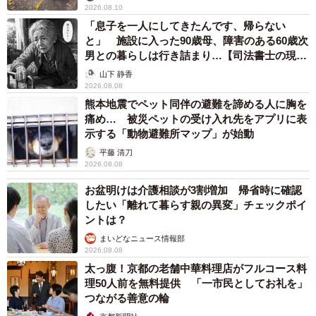
2026.08.10
ューを読み上げるのがわからないんです。注文の際に指差
「息子を一人にしてきたんです、帰らない
しなどをしているので、私が耳が聞こえないと気付いてい
と」 施設に入った90歳母、障害のある60歳次
男との暮らしは行き詰まり…【司法書士の現場
らっしゃるとは思うのですが、なぜか読み上げられること
から】
山下 静香
が多くて…。あと、呼び出しボタンがテーブルにない店だ
2026.08.08
と店員さんを呼ぶのが大変です。こういう時は店員さんと
熊本地震でペット同伴の避難を諦める人に胸を
目が合うまでじっと待つか、または手を振って気づいてく
痛め… 被災ペットの受け入れ先をアプリに表
示する「動物避難所マップ」が始動
れるまで待つ、または直接店員さんのところに行って呼ぶ
平藤 清刀
などしていますね」
2026.08.08
お盆明けは介護相談が3割増加 帰省時に確認
「少し発音ができる友人もいますが、それでも完璧ではな
したい「離れて暮らす親の異変」チェックポイ
いので、注文した内容と違うものが来たりしたことはある
ントは？
そうです」
まいどなニュース情報部
2026.08.08
太っ腹！京都の老舗中華料理店がフルコース料
ー今回のような対応は初めてですか？
理50人前を無料提供 「一市民としてお礼を」
つながる善意の輪
「3年前ぐらいにもこうした対応をしていただき、Twitterで