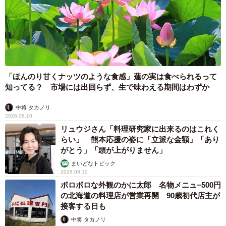
「ほんのり甘くナッツのような食感」蓮の実は食べられるって
知ってる？ 市場には出回らず、生で味わえる期間はわずか
中将 タカノリ
2026.08.10
リュウジさん「料理研究家に出来るのはこれく
らい」 熊本応援の姿に「立派な金額」「あり
がとう」「頭が上がりません」
まいどなトピック
2026.08.10
ボロボロな外観のかに太郎 名物メニュ−500円
の北海道の料理店が営業再開 90歳初代店主が
接客する日も
中将 タカノリ