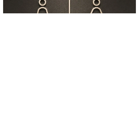
このトイレ、男性用と女性用どっち！？「おしゃれ」で「格好
いい」デザインが生む笑えない悲喜劇 本当に大事なのは目立
つことではなく…
高野 朋美
2026.08.09
京都五山送り火ピンチ 気候変動や獣害に施設
老朽化「もう限界」 クラファン募る
浅井 佳穂
2026.08.09
母は有名女優、慶応幼稚舎出身CBCアナのノー
スリーブ姿「育ちの良さが表情に表れてる」
「天使の笑顔」