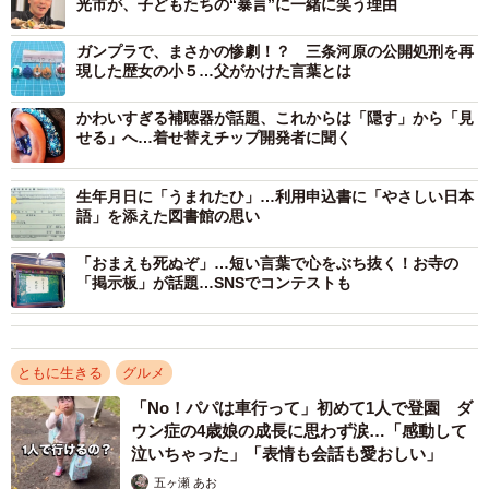
光市が、子どもたちの“暴言”に一緒に笑う理由
ガンプラで、まさかの惨劇！？ 三条河原の公開処刑を再
現した歴女の小５…父がかけた言葉とは
かわいすぎる補聴器が話題、これからは「隠す」から「見
せる」へ…着せ替えチップ開発者に聞く
生年月日に「うまれたひ」…利用申込書に「やさしい日本
語」を添えた図書館の思い
2/3
「おまえも死ぬぞ」…短い言葉で心をぶち抜く！お寺の
「掲示板」が話題…SNSでコンテストも
書かれていたのは、料理の食べ方でした／ねこ（@catfoodmami）さん提
供
ー普段食事に行くとどんなことに困られることが多いので
ともに生きる
グルメ
しょう。
「No！パパは車行って」初めて1人で登園 ダ
ウン症の4歳娘の成長に思わず涙…「感動して
泣いちゃった」「表情も会話も愛おしい」
「そうですね。私は特に嫌な思いをしたということはあり
五ヶ瀬 あお
ませんが、例えば、注文した後店員さんが確認のためメニ