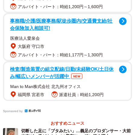
コース料理でもないのに…ほんとありがとう！
アルバイト・パート：時給1,200円～1,600円
pic.twitter.com/xTib5bDgOQ
事務職/介護/医療事務/駅徒歩圏内/交通費支給/社
会保険加入相談可!
— ねこ（耳をお空に置いてきた） (@catfoodmami)
December 27, 2019
医療法人愛泉会
ーどんな状況だったのですか？
大阪府 守口市
アルバイト・パート：時給1,177円～1,300円
「ろう者の友人たちとご飯を食べようと入ったのですが、
検査/製造装置の組立配線/日勤/未経験OK/土日休
注文のあと、みんなで手話べりしていたら、料理と一緒に
み/幅広いメンバーが活躍中
NEW
説明の紙を持ってきてくれたんです。初めて訪れたお店
Man to Man株式会社 北九州オフィス
で、何もこちらからは伝えていないのに、ほんの短時間で
福岡県 宮若市
派遣社員：時給1,200円
タイピングしてくださった機転と心遣いに本当に驚きまし
たし、感動しました」
Sponsored by
おすすめニュース
切断した足に「ブタみたい」…義足のプロダンサー・大前