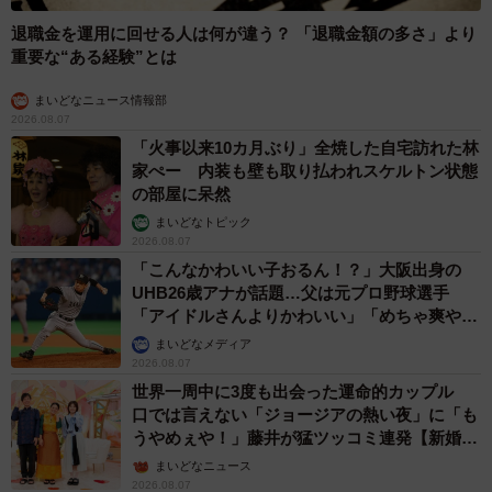
退職金を運用に回せる人は何が違う？ 「退職金額の多さ」より
重要な“ある経験”とは
まいどなニュース情報部
2026.08.07
「火事以来10カ月ぶり」全焼した自宅訪れた林
家ぺー 内装も壁も取り払われスケルトン状態
の部屋に呆然
まいどなトピック
2026.08.07
「こんなかわいい子おるん！？」大阪出身の
UHB26歳アナが話題…父は元プロ野球選手
「アイドルさんよりかわいい」「めちゃ爽や
か」
まいどなメディア
2026.08.07
世界一周中に3度も出会った運命的カップル
口では言えない「ジョージアの熱い夜」に「も
うやめぇや！」藤井が猛ツッコミ連発【新婚さ
ん】
まいどなニュース
2026.08.07