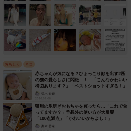
おもしろ
ネコ
赤ちゃんが気になる？ひょっこり顔を出す2匹
の猫の愛らしさに悶絶…！ 「こんなかわいい
構図あります？」「ベストショットすぎる！」
梨木 香奈
2026.08.08
猫用の爪研ぎおもちゃを買ったら…「これで合
ってますか？」予想外の使い方が大反響
「100点満点」「かわいいからよし！」
梨木 香奈
2026.08.07