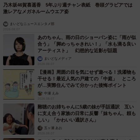
乃木坂46賀喜遥香 5年ぶり週チャン表紙 巻頭グラビアでは
激レアなメガネルームウエア姿
まいどなニュースエンタメ部
2026.08.07
あのちゃん、雨の日のショーパン姿に「雨が似
合う」「脚めっちゃきれい！」「水も滴る良い
アーティスト」 幻想的な近影が話題
まいどなメディア
2026.08.07
【漫画】周囲の目を気にせず遊べる！洗濯物も
干せる！最近人気の戸建ての「中庭」 ところ
が…実際住んでみて分かった後悔ポイント
中瀬 えみ
2026.08.07
難聴のお姉ちゃんに5歳の妹が手話通訳 互い
に支え合う家族の日常に反響「妹ちゃん、頼も
しい」「かわいい通訳さん」
五ヶ瀬 あお
2026.08.07