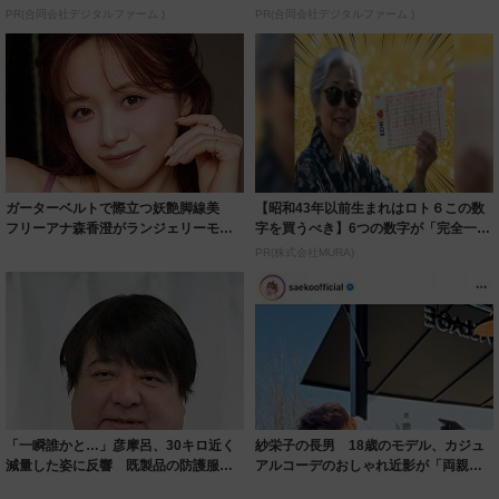
PR(合同会社デジタルファーム )
PR(合同会社デジタルファーム )
ガーターベルトで際立つ妖艶脚線美
【昭和43年以前生まれはロト６この数
フリーアナ森香澄がランジェリーモデ
字を買うべき】6つの数字が「完全一
ルに ｢PE...
致」する方...
PR(株式会社MURA)
「一瞬誰かと…」彦摩呂、30キロ近く
紗栄子の長男 18歳のモデル、カジュ
減量した姿に反響 既製品の防護服が
アルコーデのおしゃれ近影が「両親の
着られると...
いいとこ取...