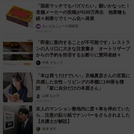
「国産マッチでもバズりたい」願いかなった！
老舗メーカーの投稿が4100万再生 他業種も
続々相乗りでミーム化へ発展
まいどなニュース調査部
2026.08.07
「即座に案内することが不可能です」レストラ
ンの入り口に大きな注意書き オートリザーブ
からの予約を拒否するお断りに賛同者続々
中将 タカノリ
2026.08.07
「本は買うだけでいい」京極夏彦さんの言葉に
共感した女性→リビングの本棚に140冊を積
読 「家に自分だけの本屋さん」
山岡 もと子
2026.08.07
友人のマンション敷地内に度々車を停めていた
ら…注意の貼り紙でナンバーをさらされました
【弁護士が解説】
長澤 芳子