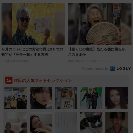
８月のロト6はこの方法で買え!!６つの
【宝くじの裏技】当たる側に回るか、
数字が『完全一致』する方法
このままか
PR(株式会社MURA)
PR(合同会社デジタルファーム )
Recommended by
昨日の人気フォトセレクション