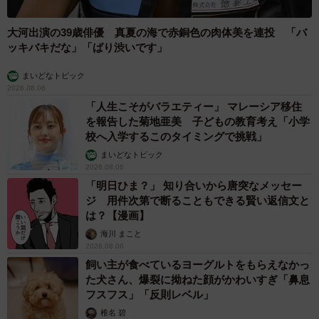
大河出演の39歳俳優 真夏の海で赤銅色の肉体美を連投 「バ
ッキバキだな」「ばり渋いです」
まいどなトピック
2026.08.06
「人生こそがバラエティー」 マレーシア移住
を報告した菊地亜美 子どもの教育考え「小学
校へ入学するこのタイミングで挑戦」
まいどなトピック
2026.08.06
「明日ひま？」 知り合いから唐突なメッセー
ジ 用件次第で断ることもできる賢い返信文と
は？【漫画】
海川 まこと
2026.08.06
飼い主が食べているヨーグルトをもらえなかっ
た犬さん、爆裂に拗ねた顔がかわいすぎ「鼻息
フスフス」「反則レベル」
椎名 碧