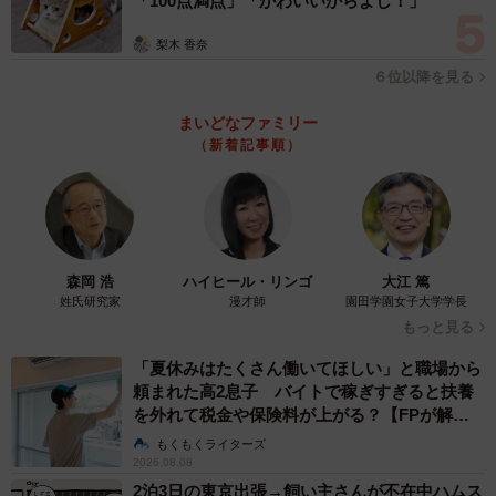
「100点満点」「かわいいからよし！」
梨木 香奈
６位以降を見る
まいどなファミリー
（新着記事順）
森岡 浩
ハイヒール・リンゴ
大江 篤
姓氏研究家
漫才師
園田学園女子大学学長
もっと見る
「夏休みはたくさん働いてほしい」と職場から
頼まれた高2息子 バイトで稼ぎすぎると扶養
を外れて税金や保険料が上がる？【FPが解
説】
もくもくライターズ
2026.08.08
2泊3日の東京出張→飼い主さんが不在中ハムス