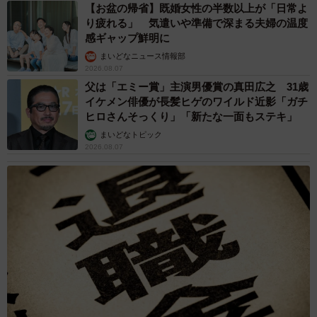
【お盆の帰省】既婚女性の半数以上が「日常よ
り疲れる」 気遣いや準備で深まる夫婦の温度
感ギャップ鮮明に
まいどなニュース情報部
2026.08.07
父は「エミー賞」主演男優賞の真田広之 31歳
イケメン俳優が長髪ヒゲのワイルド近影「ガチ
ヒロさんそっくり」「新たな一面もステキ」
まいどなトピック
2026.08.07