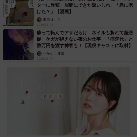
ターに異変 眉間にできた深いしわ、「急に老
けた？」【漫画】
海川 まこと
2026.08.08
酔って転んでアザだらけ ネイルも折れて超悲
惨 ケガが絶えない夜のお仕事 「病院代」と
数万円を渡す神客も！【現役キャストに取材】
たかなし 亜妖
2026.08.07