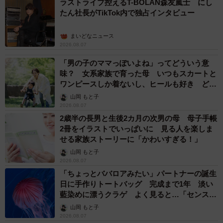
ラストライブ控えるT-BOLAN森友嵐士 にし
たん社長がTikTok内で独占インタビュー
まいどなニュース
2026.08.07
「男の子のママっぽいよね」ってどういう意
味？ 女系家族で育った母 いつもスカートと
ワンピースしか着ないし、ヒールも好き どの
へんが…
山岡 もと子
2026.08.07
2歳半の長男と生後2カ月の次男の母 母子手帳
2冊をイラストでいっぱいに 見る人を楽しま
せる家族ストーリーに「かわいすぎる！」
山岡 もと子
2026.08.07
「ちょっとババロアみたい」パートナーの誕生
日に手作りトートバッグ 完成まで1年 淡い
藍染めに漂うクラゲ よく見ると…「センスす
ごい」
山岡 もと子
2026.08.07