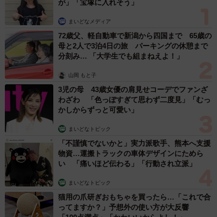
が」「宝塚に入れそう」
まいどなメディア
72歳父、軽自動車で新潟から四国まで 65歳の
母と2人で3泊4日の旅 パーキングの休憩まで
分刻み… 「大学生でも組まねえよ！」
山岡 もと子
3児の母 43歳女優の肩見せコーデでファンざ
わざわ 「色っぽすぎて思わず二度見」「むっ
かしからずっと可愛い」
まいどなトピック
「不謹慎でないかと」実力派歌手、熊本へ支援
物資…運搬トラックの車体デザインにためら
い 「痛いほど伝わる」「行動され立派」
まいどなトピック
猫用の爪研ぎおもちゃを買ったら…「これで合
ってますか？」予想外の使い方が大反響