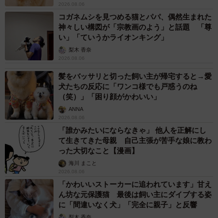
2026.08.06
コガネムシを見つめる猫とパパ、偶然生まれた
神々しい構図が「宗教画のよう」と話題 「尊
い」「ていうかライオンキング」
梨木 香奈
2026.08.06
髪をバッサリと切った飼い主が帰宅すると→愛
犬たちの反応に「ワンコ様でも戸惑うのね
（笑）」「困り顔がかわいい」
ANNA
2026.08.06
「誰かみたいにならなきゃ」 他人を正解にし
て生きてきた母親 自己主張が苦手な娘に教わ
った大切なこと【漫画】
海川 まこと
2026.08.06
「かわいいストーカーに追われています」甘え
ん坊な元保護猫 最後は飼い主にダイブする姿
に「間違いなく犬」「完全に親子」と反響
梨木 香奈