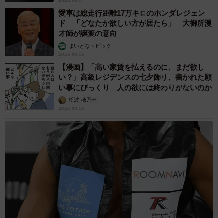
2026.08.07
愛車は総走行距離17万キロのホンダレジェン
ド 「どなたか欲しい方が居たら」 大御所漫
才師が譲渡の意向
まいどなトピック
2026.08.06
【漫画】「高い家賃を払えるのに、まだ欲し
い？」高級レジデンスの七夕飾り、書かれた願
い事にびっくり 人の欲には終わりがないのか
松波 穂乃圭
2026.08.06