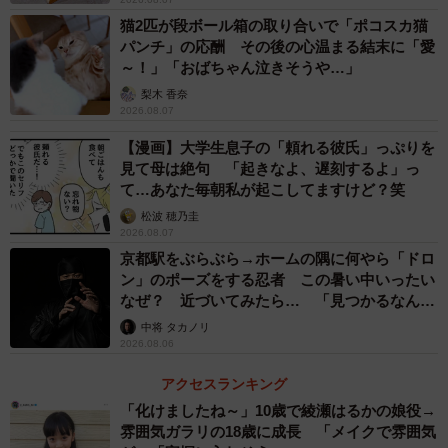
猫2匹が段ボール箱の取り合いで「ポコスカ猫
パンチ」の応酬 その後の心温まる結末に「愛
～！」「おばちゃん泣きそうや…」
梨木 香奈
2026.08.07
【漫画】大学生息子の「頼れる彼氏」っぷりを
見て母は絶句 「起きなよ、遅刻するよ」っ
て…あなた毎朝私が起こしてますけど？笑
松波 穂乃圭
2026.08.07
京都駅をぶらぶら→ホームの隅に何やら「ドロ
ン」のポーズをする忍者 この暑い中いったい
なぜ？ 近づいてみたら… 「見つかるなんて
未熟」
中将 タカノリ
2026.08.06
アクセスランキング
「化けましたね～」10歳で綾瀬はるかの娘役→
雰囲気ガラリの18歳に成長 「メイクで雰囲気