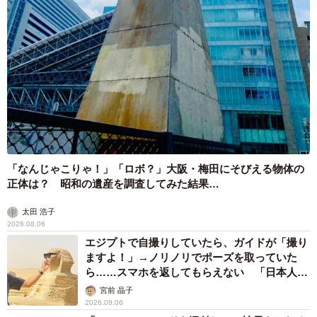
2026.08.05
【漫画】中学受験のリアル「あの子、最近見な
いね」…御三家を目指していたはずの家庭が消
えていく 限界を迎えた子を目の当りに
松波 穂乃圭
2026.08.05
市販薬のオーバードーズ対策で改正薬機法が5
月に施行、かぜ薬を購入した人の約6割が「法
改正を認知」乱用防止の指定成分とは？
まいどなニュース情報部
2026.08.05