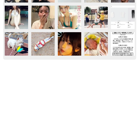
おもしろ
ネコ
京都駅をぶらぶら→ホームの隅に何やら「ドロ
ン」のポーズをする忍者 この暑い中いったい
なぜ？ 近づいてみたら… 「見つかるなんて
未熟」
中将 タカノリ
2026.08.06
飼い主が食べているヨーグルトをもらえなかっ
た犬さん、爆裂に拗ねた顔がかわいすぎ「鼻息
フスフス」「反則レベル」
椎名 碧