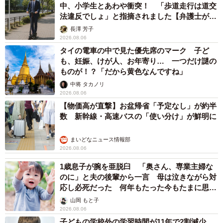
「なんじゃこりゃ！」「ロボ？」大阪・梅田にそびえる物体の
正体は？ 昭和の遺産を調査してみた結果…
太田 浩子
2026.08.06
エジプトで自撮りしていたら、ガイドが「撮り
ますよ！」→ノリノリでポーズを取っていた
ら……スマホを返してもらえない 「日本人は
カモ代表かも」「私は6時間で3万円払った」
宮前 晶子
2026.08.06
「LINEのQRコードを添付して」社長をかたる
詐欺メール続々 社員を個人アカウントへ誘導
→最後は不正送金…求められる「だまされる前
提」の対策
井二 かける
2026.08.06
重みも歴史もズッシリ…出雲大社の日本最大級
「大しめ縄」が8年ぶり掛けかえ 伝統の「大
撚り合わせ」が28万回超再生「ほんとに圧巻」
まいどなニュース調査部
2026.08.06