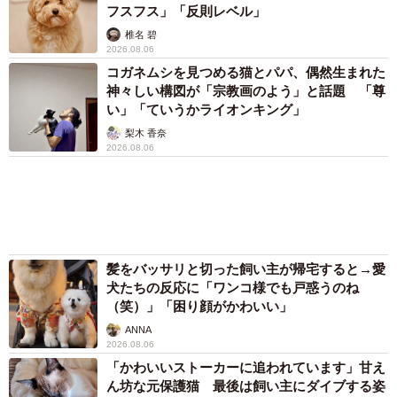
した4日間 「命の重さはみんな同じ」保護団
体代表の訴え
渡辺 晴子
「不謹慎でないかと」実力派歌手、熊本へ支援
物資…運搬トラックの車体デザインにためら
い 「痛いほど伝わる」「行動され立派」
まいどなトピック
72歳父、軽自動車で新潟から四国まで 65歳の
母と2人で3泊4日の旅 パーキングの休憩まで
分刻み… 「大学生でも組まねえよ！」
山岡 もと子
83歳父が骨折で入院 ３カ月の病院生活があま
りに退屈で「画用紙と色鉛筆持ってこい！」→
スケッチブックを見た家族が仰天「これ、売れ
ますよ…」
中将 タカノリ
「これ全部長野県」海外のような絶景ショット
に感動と反響「離れてからいいところだったん