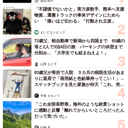
て生きてきた母親 自己主張が苦手な娘に教わ
った大切なこと【漫画】
海川 まこと
2026.08.06
がんと片目の失明、3時間おきの壮絶な介護を
乗り越えた猫 「叶わないかもしれない」と覚
悟した19歳の誕生日を迎えて感動
古川 諭香
2026.08.06