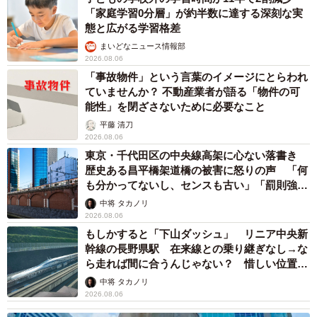
「これ全部長野県」海外のような絶景ショット
に感動と反響「離れてからいいところだったん
だって気づいた」
行橋 友
2026.08.06
「ミステリーの女王」と呼ばれた作家の娘は
「2時間サスペンスの女王」 聞いていたのと
違う血液型に「私は誰の子なの？」【徹子の部
屋】
まいどなニュース
2026.08.06
「わぁ…姐さん…」「永遠にお美しい」 大女
優岩下志麻さん、写真家のインスタに登場
まいどなメディア
2026.08.05
「ふざけてません…真剣です」京都の老舗和菓
子店 次はカブトムシの幼虫 職人が手がけた
ゲテモノ和菓子 見事な造形に「気持ち悪いく
らいリアル」
中将 タカノリ