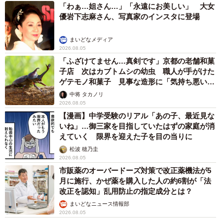
2026.08.05
涼しい「冷感敷きパッド」を気に入った猫さ
ん、”友達”をヨイショヨイショとご招待、毛づ
くろいでおもてなし
椎名 碧
2026.08.05
木の枝？エアコンの送風口から細長いものが…
昼休みの診療所を襲った恐怖の生きもの【漫
画】
海川 まこと
2026.08.05
保護猫カフェでひとりぼっちだった「耳が聞こ
えないシニア猫」と運命の出会い→重度のペッ
トロスで適応障害だった女性の人生が一変
古川 諭香
2026.08.05
「ソナチネ」出演の55歳俳優が事故で大けが
「戦いを諦めなければ絶望は来ない」 名悪役
だった父の言葉を胸に決意表明