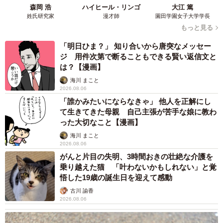
【物価高が直撃】お盆帰省「予定なし」が約半
数 新幹線・高速バスの「使い分け」が鮮明に
まいどなニュース情報部
2026.08.06
1歳息子が腕を亜脱臼 「奥さん、専業主婦な
のに」と夫の後輩から一言 母は泣きながら対
応し必死だった 何年もたった今もたまに思い
出し…
山岡 もと子
2026.08.06
子どもの学校外の学習時間が11年で2割減少
「家庭学習0分層」が約半数に達する深刻な実
態と広がる学習格差
まいどなニュース情報部
2026.08.06
「事故物件」という言葉のイメージにとらわれ
ていませんか？ 不動産業者が語る「物件の可
能性」を閉ざさないために必要なこと
平藤 清刀
2026.08.06