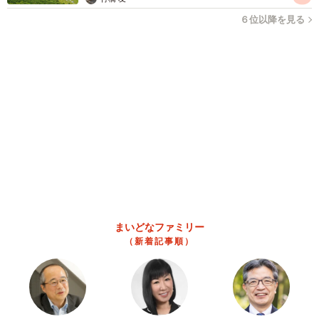
「カニにアジをあげると青くなる」ほんとに！？ 「自然の染
色技術が凄い」と話題に その理由とは…？
竹中 友一（RinToris）
2026.08.06
誰も求めていない職場の「謎マナー」、「過剰
な挨拶」や「お土産配り」を抑えた1位は？
やめられない理由は「周りの目」
まいどなデータ
2026.08.06
自転車通行可の歩道 電動キックボードで走行
中、小学生とあわや衝突！ 「歩道走行は道交
法違反でしょ」と指摘されました【弁護士が解
説】
長澤 芳子
2026.08.06
タイの電車の中で見た優先席のマーク 子ど
も、妊娠、けが人、お年寄り… 一つだけ謎の
ものが！？「だから黄色なんですね」
中将 タカノリ
2026.08.06