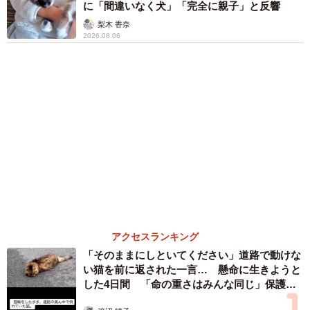
だって気づいた」
行橋 友
６位以降を見る
まいどなファミリー
（新着記事順）
森岡 浩
ハイヒール・リンゴ
大江 篤
姓氏研究家
漫才師
園田学園女子大学学長
もっと見る
「明日ひま？」 知り合いから唐突なメッセー
ジ 用件次第で断ることもできる賢い返信文と
は？【漫画】
海川 まこと
2026.08.06
「誰かみたいにならなきゃ」 他人を正解にし