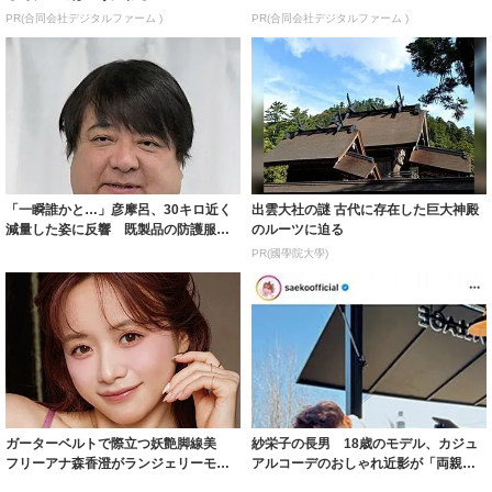
PR(合同会社デジタルファーム )
PR(合同会社デジタルファーム )
「一瞬誰かと…」彦摩呂、30キロ近く
出雲大社の謎 古代に存在した巨大神殿
減量した姿に反響 既製品の防護服が
のルーツに迫る
着られると...
PR(國學院大學)
ガーターベルトで際立つ妖艶脚線美
紗栄子の長男 18歳のモデル、カジュ
フリーアナ森香澄がランジェリーモデ
アルコーデのおしゃれ近影が「両親の
ルに ｢PE...
いいとこ取...