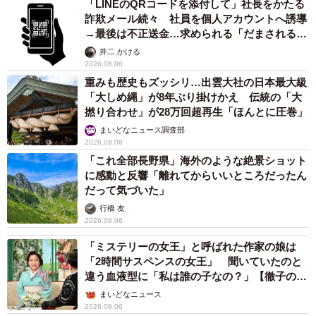
紗栄子の長男 18歳のモデル、カジュアルコーデのおしゃれ近
影が「両親のいいとこ取りの美しいお顔立ち」 9歳に渡英し全
寮制カレッジで学ぶ
まいどなメディア
2026.08.05
たった50パーツのレゴで作った極小仏壇 ろう
そく、花立て、お供えのご飯、観音開きの扉の
奥には位牌も…「チーンの音が聞こえてきそ
う」
山岡 もと子
2026.08.05
透明感が半端ない！ 「50歳には見えない」
「永遠に綺麗」な内田有紀 ショートヘア＆半
袖白シャツの最強夏コーデ
まいどなメディア
2026.08.05
自転車の「ながらスマホ」罰則、6割超が「内
容は知らない」 利用者の意識と実際の法的知
識にギャップ大きく
まいどなニュース情報部