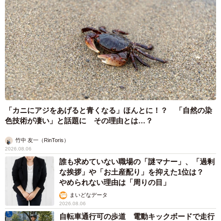
東京・千代田区の中央線高架に心ない落書き
歴史ある昌平橋架道橋の被害に怒りの声 「何
も分かってないし、センスも古い」「罰則強化
して」
中将 タカノリ
2026.08.06
もしかすると「下山ダッシュ」 リニア中央新
幹線の長野県駅 在来線との乗り継ぎなし→な
ら走れば間に合うんじゃない？ 惜しい位置関
係が反響
中将 タカノリ
2026.08.06