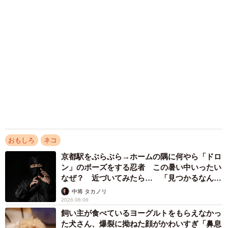
2026.08.06
コガネムシを見つめる猫とパパ、偶然生まれた
神々しい構図が「宗教画のよう」と話題 「尊
い」「ていうかライオンキング」
梨木 香奈
2026.08.06
髪をバッサリと切った飼い主が帰宅すると→愛
犬たちの反応に「ワンコ様でも戸惑うのね
（笑）」「困り顔がかわいい」
ANNA
2026.08.06
「かわいいストーカーに追われています」甘え
ん坊な元保護猫 最後は飼い主にダイブする姿
に「間違いなく犬」「完全に親子」と反響
梨木 香奈
2026.08.06
アクセスランキング
「そのままにしといてください」道路で動けな
い猫を前に返された一言… 懸命に生きようと