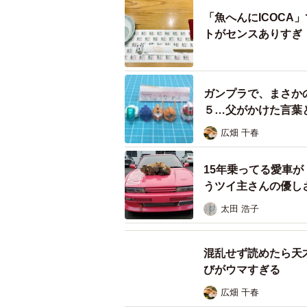
「魚へんにICOC
トがセンスありすぎ
ガンプラで、まさか
５…父がかけた言葉
広畑 千春
15年乗ってる愛車
うツイ主さんの優し
太田 浩子
混乱せず読めたら天
びがウマすぎる
広畑 千春