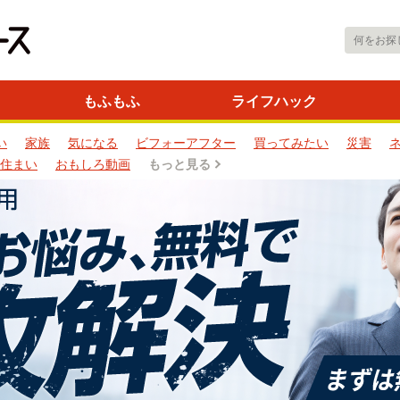
もふもふ
ライフハック
い
家族
気になる
ビフォーアフター
買ってみたい
災害
住まい
おもしろ動画
もっと見る