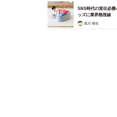
SNS時代の宣伝必
ッズに業界熱視線
黒川 裕生