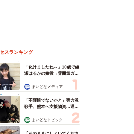
セスランキング
「化けましたね～」10歳で綾
瀬はるかの娘役→雰囲気ガラ
リの18歳に成長 「メイクで
雰囲気が」「宝塚に入れそ
まいどなメディア
う」
「不謹慎でないかと」実力派
歌手、熊本へ支援物資…運搬
トラックの車体デザインにた
めらい 「痛いほど伝わる」
まいどなトピック
「行動され立派」
「そのままにしといてくださ