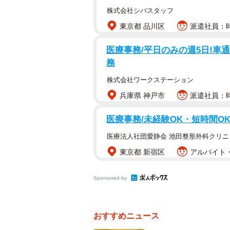
株式会社シバスタッフ
東京都 品川区
派遣社員：時
医療事務/平日のみの週5日!車
務
株式会社ワークステーション
兵庫県 神戸市
派遣社員：時
医療事務/未経験OK・短時間O
医療法人社団愛静会 池田整形外科クリニ
東京都 新宿区
アルバイト・
Sponsored by
おすすめニュース