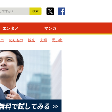
エンタメ
マンガ
ネコ
のりもの
観光
夫婦
思い出