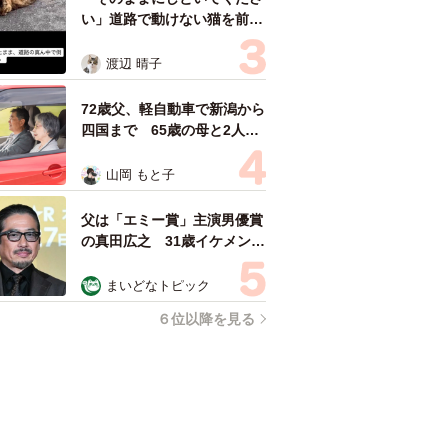
い」道路で動けない猫を前に
返された一言… 懸命に生き
ようとした4日間 「命の重
渡辺 晴子
さはみんな同じ」保護団体代
表の訴え
72歳父、軽自動車で新潟から
四国まで 65歳の母と2人で
3泊4日の旅 パーキングの休
憩まで分刻み… 「大学生で
山岡 もと子
も組まねえよ！」
父は「エミー賞」主演男優賞
の真田広之 31歳イケメン俳
優が長髪ヒゲのワイルド近影
「ガチヒロさんそっくり」
まいどなトピック
「新たな一面もステキ」
６位以降を見る