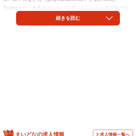
Twitter上に「＃大人のシルバニア」とハッシュタグをつけ
て「ブラック求人の見分け方」と投稿した。
続きを読む
シルバニアファミリーといえば、女の子が欲しいおもちゃ
ランキングの上位に入る常連で、モフモフな小さなウサギ
さんなどが専用の家や家具と一緒に売られている人気商品
まいどなの求人情報
求人情報一覧へ