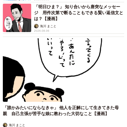
「明日ひま？」 知り合いから唐突なメッセー
ジ 用件次第で断ることもできる賢い返信文と
は？【漫画】
海川 まこと
2026.08.06
「誰かみたいにならなきゃ」 他人を正解にして生きてきた母
親 自己主張が苦手な娘に教わった大切なこと【漫画】
海川 まこと