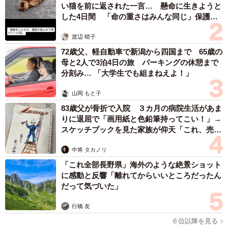
い猫を前に返された一言… 懸命に生きようと
した4日間 「命の重さはみんな同じ」保護団
“作品”を投稿した岡崎市在住のシルバニア大使さんもかつて
体代表の訴え
実際にブラック企業に勤めていた経験があるという。「給
渡辺 晴子
与明細すら発行しないところに勤めていた経験がありま
72歳父、軽自動車で新潟から四国まで 65歳の
母と2人で3泊4日の旅 パーキングの休憩まで
す。さすがに通報しました」と話した。そして、投稿が多
分刻み… 「大学生でも組まねえよ！」
くの共感者をよんだことに「心中お察しします」と理解を
示した。
山岡 もと子
83歳父が骨折で入院 ３カ月の病院生活があま
りに退屈で「画用紙と色鉛筆持ってこい！」→
もうすぐ２歳になる男児の父であるというシルバニア大使
スケッチブックを見た家族が仰天「これ、売れ
さん。てっきりシルバニアファミリーは子ども用かと思い
ますよ…」
きや「自分用です。買うたびに嫁に納豆の刑に処せられま
中将 タカノリ
す…」とあくまで本人用。「大人のシルバニアに触発され
「これ全部長野県」海外のような絶景ショット
に感動と反響「離れてからいいところだったん
ました。シルバニアは持ってりゃ嬉しいただのコレクショ
だって気づいた」
ンじゃあない、強力なツールなんですよ。ツールは活用し
なきゃ。高い金出して買ったのはそのためです」とただ
行橋 友
の“おもちゃ”ではないと力説した。
６位以降を見る