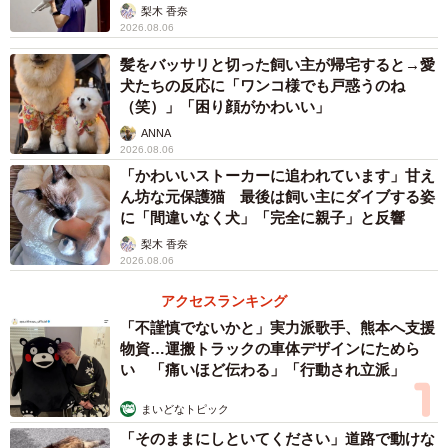
梨木 香奈
2026.08.06
髪をバッサリと切った飼い主が帰宅すると→愛
4/16
犬たちの反応に「ワンコ様でも戸惑うのね
（笑）」「困り顔がかわいい」
シルバニア大使さん提供
ANNA
2026.08.06
これには共感する意見でリプ欄があふれかえっていた。
「かわいいストーカーに追われています」甘え
「これ元職場！！笑」
ん坊な元保護猫 最後は飼い主にダイブする姿
に「間違いなく犬」「完全に親子」と反響
「２つ前の職場がまさにこれ。1年で無事離脱できてよかっ
梨木 香奈
た」
2026.08.06
「人材畑出身ですが、全て合ってます」
アクセスランキング
「修羅場ニアファミリー」
「不謹慎でないかと」実力派歌手、熊本へ支援
物資…運搬トラックの車体デザインにためら
さらに、ブラックな求人フレーズとして「休日は職場の仲
い 「痛いほど伝わる」「行動され立派」
間達とBBQ！(休日に転職活動をさせない)」「経験豊富なベ
テランが支えます！(厳しすぎて若手が殆どいない)」などと
まいどなトピック
実体験？をもとにフレーズが追加され盛り上がっていた。
「そのままにしといてください」道路で動けな