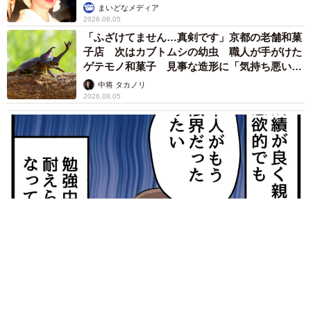
まいどなメディア
2026.08.05
「ふざけてません…真剣です」京都の老舗和菓
子店 次はカブトムシの幼虫 職人が手がけた
ゲテモノ和菓子 見事な造形に「気持ち悪いく
らいリアル」
中将 タカノリ
2026.08.05
【漫画】中学受験のリアル「あの子、最近見ないね」…御三家
を目指していたはずの家庭が消えていく 限界を迎えた子を目