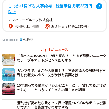
しっかり稼げる 人事給与・総務事務 月収22万円
以上
マンパワーグループ株式会社
福岡県 北九州市
派遣社員：時給1,350円～
Sponsored by
おすすめニュース
「魚へんにICOCA」で何と読む？ とある割烹のユニーク
2/16
なテーブルマットがセンスありすぎ
シルバニア大使さん提供
ガンプラで、まさかの惨劇！？ 三条河原の公開処刑を再
現した歴女の小５…父がかけた言葉とは
15年乗ってる愛車が「シルビニャ」に…「貸してるだけだ
からな！」というツイ主さんの優しさが話題
混乱せず読めたら天才？世界で話題のパズル作者「ふと湧
いてきた」言葉遊びがウマすぎる