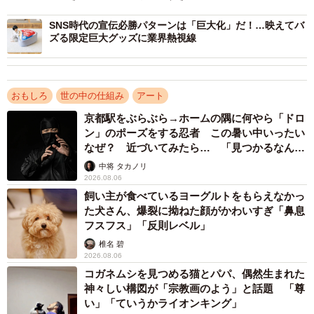
SNS時代の宣伝必勝パターンは「巨大化」だ！…映えてバ
ズる限定巨大グッズに業界熱視線
おもしろ
世の中の仕組み
アート
3/16
京都駅をぶらぶら→ホームの隅に何やら「ドロ
ン」のポーズをする忍者 この暑い中いったい
シルバニア大使さん提供
なぜ？ 近づいてみたら… 「見つかるなんて
未熟」
中将 タカノリ
2026.08.06
飼い主が食べているヨーグルトをもらえなかっ
た犬さん、爆裂に拗ねた顔がかわいすぎ「鼻息
フスフス」「反則レベル」
椎名 碧
2026.08.06
コガネムシを見つめる猫とパパ、偶然生まれた
神々しい構図が「宗教画のよう」と話題 「尊
い」「ていうかライオンキング」