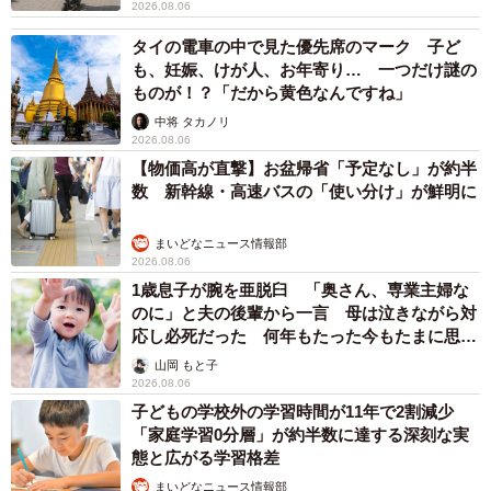
2026.08.06
タイの電車の中で見た優先席のマーク 子ど
も、妊娠、けが人、お年寄り… 一つだけ謎の
ものが！？「だから黄色なんですね」
中将 タカノリ
2026.08.06
【物価高が直撃】お盆帰省「予定なし」が約半
数 新幹線・高速バスの「使い分け」が鮮明に
まいどなニュース情報部
2026.08.06
1歳息子が腕を亜脱臼 「奥さん、専業主婦な
のに」と夫の後輩から一言 母は泣きながら対
応し必死だった 何年もたった今もたまに思い
出し…
山岡 もと子
2026.08.06
子どもの学校外の学習時間が11年で2割減少
「家庭学習0分層」が約半数に達する深刻な実
態と広がる学習格差
まいどなニュース情報部