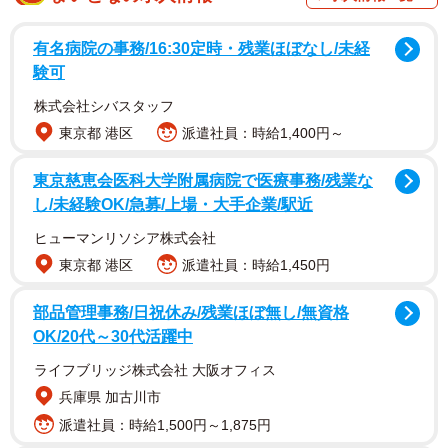
だ。かわいいキャラクターたちが、ブラック企業の求人フ
レーズにバッサリとメスを入れていることで、そのギャッ
有名病院の事務/16:30定時・残業ほぼなし/未経
プの大きさもあって話題を呼んでいる。
験可
株式会社シバスタッフ
４枚の写真ともに、投稿された求人フレーズは
東京都 港区
派遣社員：時給1,400円～
「がんばりに応じた給料！」→無茶なノルマ
「アットホームな職場です！」→帰れない
東京慈恵会医科大学附属病院で医療事務/残業な
し/未経験OK/急募/上場・大手企業/駅近
「プライベートも全力投球！」→プライベートにも干渉し
てくる
ヒューマンリソシア株式会社
「若手中心の活気ある職場です！」→すぐ辞めるからベテ
東京都 港区
派遣社員：時給1,450円
ランがいない
部品管理事務/日祝休み/残業ほぼ無し/無資格
で、それぞれ「深読み」「裏読み」をするテロップを付与
OK/20代～30代活躍中
している。
ライフブリッジ株式会社 大阪オフィス
兵庫県 加古川市
派遣社員：時給1,500円～1,875円