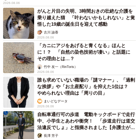
2026.08.06
がんと片目の失明、3時間おきの壮絶な介護を
乗り越えた猫 「叶わないかもしれない」と覚
悟した19歳の誕生日を迎えて感動
古川 諭香
2026.08.06
「カニにアジをあげると青くなる」ほんと
に！？ 「自然の染色技術が凄い」と話題に
その理由とは…？
竹中 友一（RinToris）
2026.08.06
誰も求めていない職場の「謎マナー」、「過剰
な挨拶」や「お土産配り」を抑えた1位は？
やめられない理由は「周りの目」
まいどなデータ
2026.08.06
自転車通行可の歩道 電動キックボードで走行
中、小学生とあわや衝突！ 「歩道走行は道交
法違反でしょ」と指摘されました【弁護士が解
説】
長澤 芳子