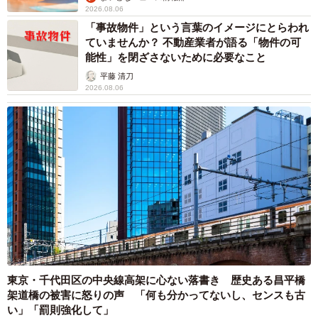
2026.08.06
「事故物件」という言葉のイメージにとらわれ
ていませんか？ 不動産業者が語る「物件の可
能性」を閉ざさないために必要なこと
平藤 清刀
2026.08.06
東京・千代田区の中央線高架に心ない落書き 歴史ある昌平橋
架道橋の被害に怒りの声 「何も分かってないし、センスも古
い」「罰則強化して」