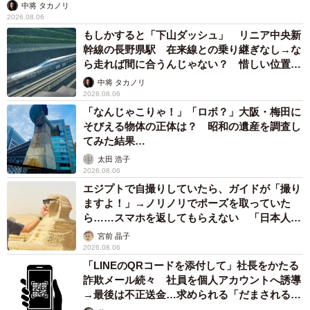
中将 タカノリ
2026.08.06
もしかすると「下山ダッシュ」 リニア中央新
幹線の長野県駅 在来線との乗り継ぎなし→な
ら走れば間に合うんじゃない？ 惜しい位置関
係が反響
中将 タカノリ
2026.08.06
「なんじゃこりゃ！」「ロボ？」大阪・梅田に
そびえる物体の正体は？ 昭和の遺産を調査し
てみた結果…
太田 浩子
2026.08.06
エジプトで自撮りしていたら、ガイドが「撮り
ますよ！」→ノリノリでポーズを取っていた
ら……スマホを返してもらえない 「日本人は
カモ代表かも」「私は6時間で3万円払った」
宮前 晶子
2026.08.06
「LINEのQRコードを添付して」社長をかたる
詐欺メール続々 社員を個人アカウントへ誘導
→最後は不正送金…求められる「だまされる前
提」の対策