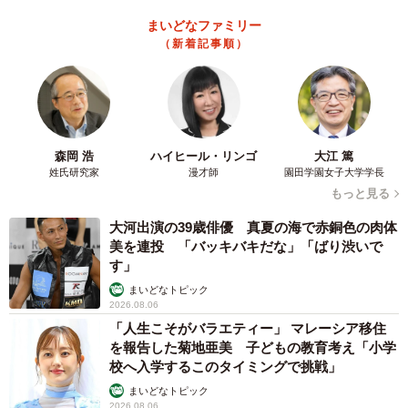
まいどなファミリー
シルバニア大使さんはこのブラック求人のネタ以外にも、
（新着記事順）
「インフルエンザの予防接種解説」「万引きの実態」「知
っ得！生活の知恵」などシルバニアファミリーを駆使した
多くの“作品”をTwitterで発信している。
森岡 浩
ハイヒール・リンゴ
大江 篤
姓氏研究家
漫才師
園田学園女子大学学長
もっと見る
大河出演の39歳俳優 真夏の海で赤銅色の肉体
美を連投 「バッキバキだな」「ばり渋いで
す」
まいどなトピック
2026.08.06
「人生こそがバラエティー」 マレーシア移住
を報告した菊地亜美 子どもの教育考え「小学
校へ入学するこのタイミングで挑戦」
まいどなトピック
2026.08.06