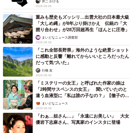
井二 かける
2026.08.06
重みも歴史もズッシリ…出雲大社の日本最大級
「大しめ縄」が8年ぶり掛けかえ 伝統の「大
撚り合わせ」が28万回超再生「ほんとに圧巻」
まいどなニュース調査部
2026.08.06
「これ全部長野県」海外のような絶景ショット
に感動と反響「離れてからいいところだったん
だって気づいた」
行橋 友
2026.08.06
「ミステリーの女王」と呼ばれた作家の娘は
「2時間サスペンスの女王」 聞いていたのと
違う血液型に「私は誰の子なの？」【徹子の部
屋】
まいどなニュース
2026.08.06
「わぁ…姐さん…」「永遠にお美しい」 大女
優岩下志麻さん、写真家のインスタに登場