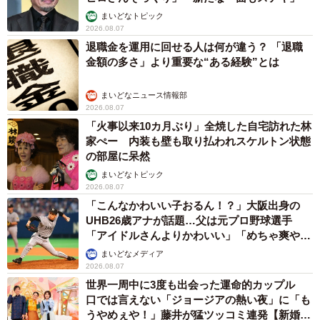
まいどなトピック
2026.08.07
退職金を運用に回せる人は何が違う？ 「退職
金額の多さ」より重要な“ある経験”とは
まいどなニュース情報部
2026.08.07
「火事以来10カ月ぶり」全焼した自宅訪れた林
家ぺー 内装も壁も取り払われスケルトン状態
の部屋に呆然
まいどなトピック
2026.08.07
「こんなかわいい子おるん！？」大阪出身の
UHB26歳アナが話題…父は元プロ野球選手
「アイドルさんよりかわいい」「めちゃ爽や
か」
まいどなメディア
2026.08.07
世界一周中に3度も出会った運命的カップル
口では言えない「ジョージアの熱い夜」に「も
うやめぇや！」藤井が猛ツッコミ連発【新婚さ