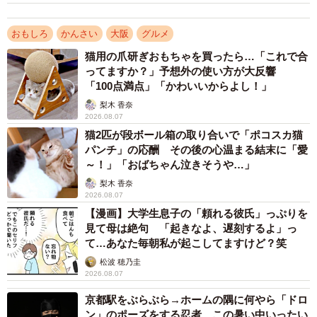
というよりも海に関係するもの。そう、あの国民的長寿ア
おもしろ
かんさい
大阪
グルメ
ニメです。ということで、こちらの答えは「サザエ」でし
猫用の爪研ぎおもちゃを買ったら…「これで合
た。「魚じゃない」という点には触れないでください。
ってますか？」予想外の使い方が大反響
「100点満点」「かわいいからよし！」
梨木 香奈
2026.08.07
猫2匹が段ボール箱の取り合いで「ポコスカ猫
パンチ」の応酬 その後の心温まる結末に「愛
3/18
～！」「おばちゃん泣きそうや…」
梨木 香奈
日曜夕方と言えば「サザエさん」ですよね。なおアラフォー以上の方の
2026.08.07
中には「火曜夜」でも成立するという人がいるのでは…
【漫画】大学生息子の「頼れる彼氏」っぷりを
見て母は絶句 「起きなよ、遅刻するよ」っ
他の問題も気になりますが、なぜこんなテーブルマット
て…あなた毎朝私が起こしてますけど？笑
を作ったのかも疑問です。そこで「shun」を運営する株式
松波 穂乃圭
会社HASSINの広報部にお話を聞いてみると「割烹＝敷居
2026.08.07
が高いイメージがありますが、ユーモアを交えることで入
京都駅をぶらぶら→ホームの隅に何やら「ドロ
ン」のポーズをする忍者 この暑い中いったい
りやすく、また、よりお客様にお食事を楽しんで頂けるよ