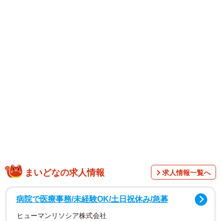
ジュアル割烹「shun」はテーブルマットで“魚へんの漢字ク
イズ”が楽しめると話題になっています。もちろん本当の漢
字ではなく、店側の創作漢字。ちなみに冒頭の問題は、取
材時点で「答えられたお客様はいらっしゃいません」と運
営会社がイチオシする超難問です。
まいどなの求人情報
求人情報一覧へ
病院で医療事務/未経験OK/土日祝休み/急募
ヒューマンリソシア株式会社