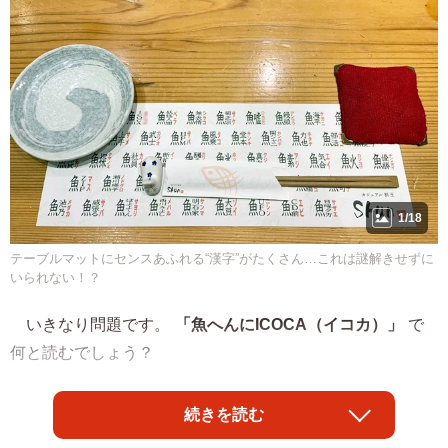
1/18
テーブルマットにセンスあふれる“漢字”がたくさん…これは謎解きせずに
いられない！？
いきなり問題です。
「魚へんにICOCA（イコカ）」
で
何と読むでしょう？
過去には「鯖（さば）」のことを「魚へんにブルー」と
続きを読む
言った某プロ野球関係者がいましたが、大阪・日本橋のカ