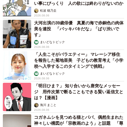
い事にびっくり 人の欲には終わりがないのか
松波 穂乃圭
2026.08.06
大河出演の39歳俳優 真夏の海で赤銅色の肉体
美を連投 「バッキバキだな」「ばり渋いで
す」
まいどなトピック
2026.08.06
「人生こそがバラエティー」 マレーシア移住
を報告した菊地亜美 子どもの教育考え「小学
校へ入学するこのタイミングで挑戦」
まいどなトピック
2026.08.06
「明日ひま？」 知り合いから唐突なメッセー
ジ 用件次第で断ることもできる賢い返信文と
は？【漫画】
海川 まこと
2026.08.06
コガネムシを見つめる猫とパパ、偶然生まれた
神々しい構図が「宗教画のよう」と話題 「尊