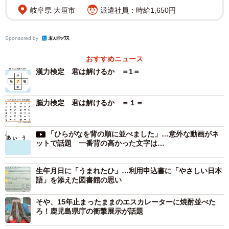
岐阜県 大垣市
派遣社員：時給1,650円
Sponsored by
2/18
おすすめニュース
漢力検定 君は解けるか ＝1＝
魚へん＋部活でカニ…確かに両方とも“クラブ”です
魚へん＋西城秀樹＝カレイ
脳力検定 君は解けるか ＝１＝
西城秀樹さんと言えば“リンゴとハチミツ”の某カレー商品
のCMが有名ですね。ということで、カレーが「カレイ」…
「ひらがなを背の順に並べました」…意外な動画がネ
ットで話題 一番背の高かった文字は…
正直言ってこれは少々無理やりな気もします。そして最後
に…
生年月日に「うまれたひ」…利用申込書に「やさしい日本
語」を添えた図書館の思い
魚へん＋日曜夕方＝？
日曜夕方のテレビ番組と聞いて何を思い浮かべますか？
そや、15年止まったままのエスカレーターに焼酎並べた
ろ！鹿児島県庁の衝撃展示が話題
「笑点！」という声も聞こえそうですが、それだと魚と関
係がなくなってしまいます。それより少し後の時間で、魚