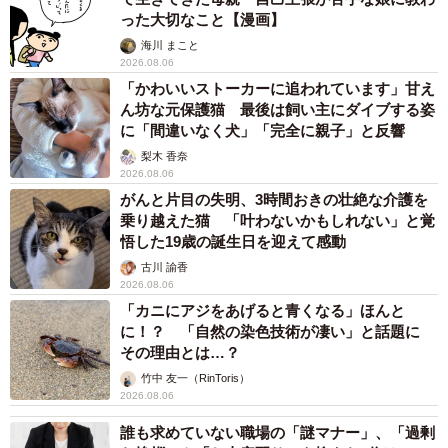
った大切なこと【漫画】
海川 まこと
2026.08.06
「かわいいストーカーに追われています」甘え
ん坊な元保護猫 最後は飼い主にダイブする姿
に「間違いなく犬」「完全に親子」と反響
梨木 香奈
2026.08.06
がんと片目の失明、3時間おきの壮絶な介護を
乗り越えた猫 「叶わないかもしれない」と覚
悟した19歳の誕生日を迎えて感動
古川 諭香
2026.08.06
「カニにアジをあげると青くなる」ほんと
に！？ 「自然の染色技術が凄い」と話題に
その理由とは…？
竹中 友一（RinToris）
2026.08.06
誰も求めていない職場の「謎マナー」、「過剰