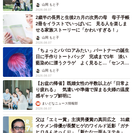
へんが…
山岡 もと子
2026.08.07
2歳半の長男と生後2カ月の次男の母 母子手帳
2冊をイラストでいっぱいに 見る人を楽しま
せる家族ストーリーに「かわいすぎる！」
山岡 もと子
2026.08.07
「ちょっとババロアみたい」パートナーの誕生
日に手作りトートバッグ 完成まで1年 淡い
藍染めに漂うクラゲ よく見ると…「センスす
ごい」
山岡 もと子
2026.08.07
【お盆の帰省】既婚女性の半数以上が「日常よ
り疲れる」 気遣いや準備で深まる夫婦の温度
感ギャップ鮮明に
まいどなニュース情報部
2026.08.07
父は「エミー賞」主演男優賞の真田広之 31歳
イケメン俳優が長髪ヒゲのワイルド近影「ガチ
ヒロさんそっくり」「新たな一面もステキ」