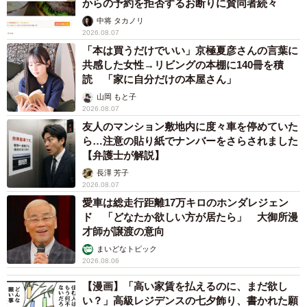
からの予約を拒否するお断りに賛同者続々
中将 タカノリ
2026.08.07
「本は買うだけでいい」京極夏彦さんの言葉に
共感した女性→リビングの本棚に140冊を積
読 「家に自分だけの本屋さん」
山岡 もと子
2026.08.07
友人のマンション敷地内に度々車を停めていた
ら…注意の貼り紙でナンバーをさらされました
【弁護士が解説】
長澤 芳子
2026.08.07
愛車は総走行距離17万キロのホンダレジェン
ド 「どなたか欲しい方が居たら」 大御所漫
才師が譲渡の意向
まいどなトピック
2026.08.06
【漫画】「高い家賃を払えるのに、まだ欲し
い？」高級レジデンスの七夕飾り、書かれた願