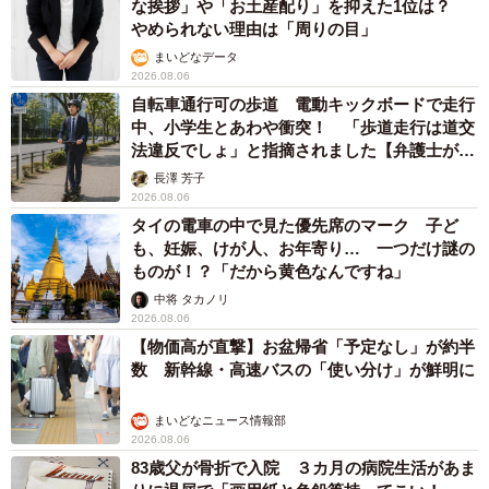
な挨拶」や「お土産配り」を抑えた1位は？
やめられない理由は「周りの目」
まいどなデータ
2026.08.06
自転車通行可の歩道 電動キックボードで走行
中、小学生とあわや衝突！ 「歩道走行は道交
法違反でしょ」と指摘されました【弁護士が解
説】
長澤 芳子
2026.08.06
タイの電車の中で見た優先席のマーク 子ど
も、妊娠、けが人、お年寄り… 一つだけ謎の
ものが！？「だから黄色なんですね」
中将 タカノリ
2026.08.06
【物価高が直撃】お盆帰省「予定なし」が約半
数 新幹線・高速バスの「使い分け」が鮮明に
まいどなニュース情報部
2026.08.06
83歳父が骨折で入院 ３カ月の病院生活があま