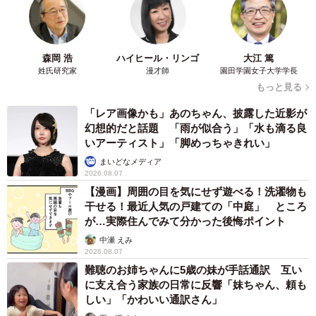
森岡 浩
ハイヒール・リンゴ
大江 篤
姓氏研究家
漫才師
園田学園女子大学学長
もっと見る
「レア画像かも」あのちゃん、披露した近影が
幻想的だと話題 「雨が似合う」「水も滴る良
いアーティスト」「脚めっちゃきれい」
まいどなメディア
2026.08.07
【漫画】周囲の目を気にせず遊べる！洗濯物も
干せる！最近人気の戸建ての「中庭」 ところ
が…実際住んでみて分かった後悔ポイント
中瀬 えみ
2026.08.07
難聴のお姉ちゃんに5歳の妹が手話通訳 互い
に支え合う家族の日常に反響「妹ちゃん、頼も
しい」「かわいい通訳さん」