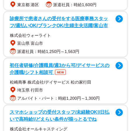
料理を待つ間、そして食事中にも楽しめるこの漢字クイ
東京都 港区
派遣社員：時給1,600円
ズ。すべてが難問というわけではありません。ということ
で、何問か紹介してみましょう。
診療所で患者さんの受付をする医療事務スタッ
フ/週払いOK/ブランクOK/主婦主夫活躍/富山市
魚へん+引き分け＝タイ
株式会社ウォーライト
引き分けと言えば、英語で「タイ」。これは見たまんま
富山県 富山市
です。お次は…
派遣社員：時給1,250円～1,563円
魚へん＋部活＝カニ
初任者研修/介護職員/週3から可/デイサービスの
ちょっと難易度が上がった気もしますが、これも考え方
介護職/シフト相談可
NEW
は似ています。部活は英語で「クラブ活動」。そして、綴
松崎商事 株式会社/デイサービス 松の家行田
りは違いますが「カニ」は英語で「クラブ」だから…とい
埼玉県 行田市
うことだそうです。
アルバイト・パート：時給1,200円～1,300円
スマホショップの受付スタッフ/未経験OK!/日払
いで高時給!/どえらい条件が揃っとるでね
株式会社オールキャスティング