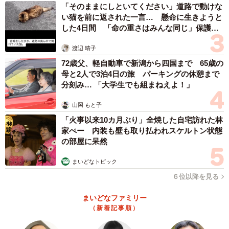
「そのままにしといてください」道路で動けな
い猫を前に返された一言… 懸命に生きようと
した4日間 「命の重さはみんな同じ」保護団
体代表の訴え
渡辺 晴子
72歳父、軽自動車で新潟から四国まで 65歳の
母と2人で3泊4日の旅 パーキングの休憩まで
分刻み… 「大学生でも組まねえよ！」
山岡 もと子
「火事以来10カ月ぶり」全焼した自宅訪れた林
家ぺー 内装も壁も取り払われスケルトン状態
の部屋に呆然
まいどなトピック
６位以降を見る
まいどなファミリー
（新着記事順）