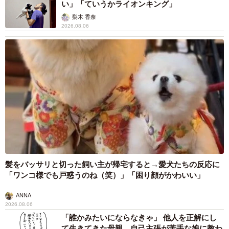
い」「ていうかライオンキング」
梨木 香奈
2026.08.06
髪をバッサリと切った飼い主が帰宅すると→愛犬たちの反応に
「ワンコ様でも戸惑うのね（笑）」「困り顔がかわいい」
ANNA
2026.08.06
「誰かみたいにならなきゃ」 他人を正解にし
て生きてきた母親 自己主張が苦手な娘に教わ