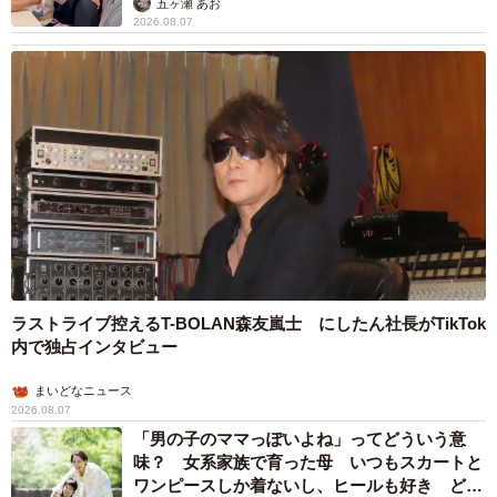
五ヶ瀬 あお
2026.08.07
ラストライブ控えるT-BOLAN森友嵐士 にしたん社長がTikTok
内で独占インタビュー
まいどなニュース
2026.08.07
「男の子のママっぽいよね」ってどういう意
味？ 女系家族で育った母 いつもスカートと
ワンピースしか着ないし、ヒールも好き どの