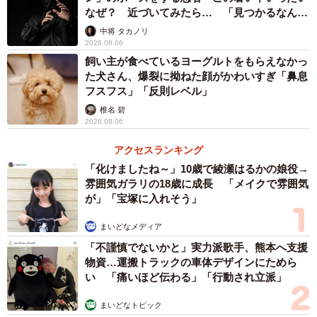
なぜ？ 近づいてみたら… 「見つかるなんて
うにとオープン当初に料理長が考案いたしました」とのこ
未熟」
中将 タカノリ
と。狙いはズバリで、客の大半は「答え合わせ」でとても
2026.08.06
盛り上がるといい、記念に持って帰る人もいるそうです。
飼い主が食べているヨーグルトをもらえなかっ
た犬さん、爆裂に拗ねた顔がかわいすぎ「鼻息
SNSでも「大阪っぽい」「見入ってしまった」などと話題
フスフス」「反則レベル」
になっています。
椎名 碧
2026.08.06
アクセスランキング
「化けましたね～」10歳で綾瀬はるかの娘役→
雰囲気ガラリの18歳に成長 「メイクで雰囲気
が」「宝塚に入れそう」
まいどなメディア
「不謹慎でないかと」実力派歌手、熊本へ支援
物資…運搬トラックの車体デザインにためら
い 「痛いほど伝わる」「行動され立派」
まいどなトピック