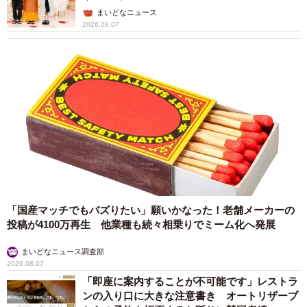
ん】
まいどなニュース
2026.08.07
「国産マッチでもバズりたい」願いかなった！老舗メーカーの
投稿が4100万再生 他業種も続々相乗りでミーム化へ発展
まいどなニュース調査部
2026.08.07
「即座に案内することが不可能です」レストラ
ンの入り口に大きな注意書き オートリザーブ