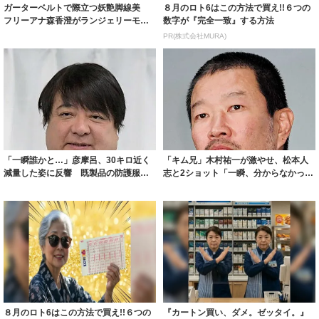
ガーターベルトで際立つ妖艶脚線美
８月のロト6はこの方法で買え!!６つの
フリーアナ森香澄がランジェリーモデ
数字が『完全一致』する方法
ルに ｢PE...
PR(株式会社MURA)
「一瞬誰かと…」彦摩呂、30キロ近く
「キム兄」木村祐一が激やせ、松本人
減量した姿に反響 既製品の防護服が
志と2ショット「一瞬、分からなかった
着られると...
わ」「テキ...
８月のロト6はこの方法で買え!!６つの
『カートン買い、ダメ。ゼッタイ。』