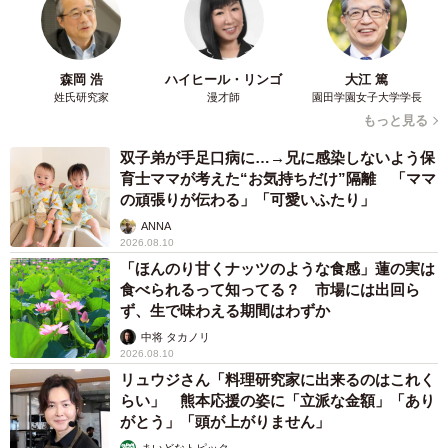
森岡 浩
ハイヒール・リンゴ
大江 篤
姓氏研究家
漫才師
園田学園女子大学学長
もっと見る
双子弟が手足口病に…→兄に感染しないよう保
育士ママが考えた“お気持ちだけ”隔離 「ママ
の頑張りが伝わる」「可愛いふたり」
ANNA
2026.08.10
「ほんのり甘くナッツのような食感」蓮の実は
食べられるって知ってる？ 市場には出回ら
ず、生で味わえる期間はわずか
中将 タカノリ
2026.08.10
リュウジさん「料理研究家に出来るのはこれく
らい」 熊本応援の姿に「立派な金額」「あり
がとう」「頭が上がりません」
まいどなトピック