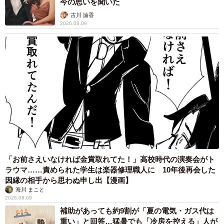
今の思いを聞いた
古川 諭香
2026.08.09
「お前さえいなければ金賞取れてた！」高校時代の演奏会がト
ラウマ……責められた学生は楽器修理職人に 10年後再会した
因縁の相手から思わぬ申し出【漫画】
海川 まこと
2026.08.09
補助があっても約9割が「夏の電気・ガス代は
重い」と回答…猛暑でも「冷房を控える」人が