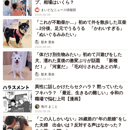
プ、相場はいくら？
まいどなニュース情報部
2026.08.09
「これが不動柴か…」初めて外を散歩した豆柴
→2分後、足元でうるうる 「かわいすぎる」
「ぬいぐるみみたい」
梨木 香奈
2026.08.09
「体だけ別生物みたい」初めて川遊びをした
犬、濡れた直後の激変ぶりが話題 「新種
だ！」「河童だ」「毛刈りされたあとの羊」
梨木 香奈
2026.08.09
異性に話しかけたらセクハラ？ 黙っていたら
フキハラ？ 「最近、生きるの難しい」令和の
職場で悩む上司【漫画】
海川 まこと
2026.08.09
「この人しかいない」26歳差の“年の差婚”をし
た夫婦 出会いは？反対する声はなかった？