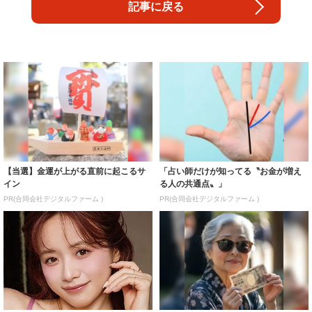
記事に戻る
【当選】金運が上がる直前に起こるサ
「占い師だけが知ってる〝お金が増え
イン
る人の共通点〟」
PR(合同会社デジタルファーム )
PR(合同会社デジタルファーム )