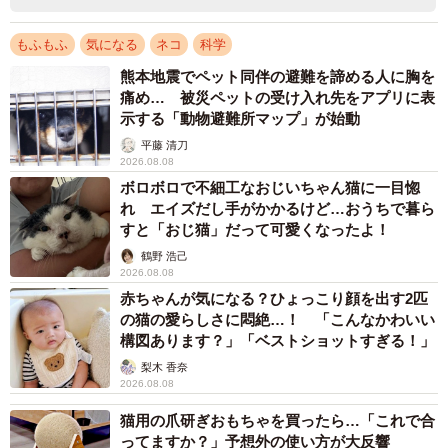
もふもふ
気になる
ネコ
科学
熊本地震でペット同伴の避難を諦める人に胸を
痛め… 被災ペットの受け入れ先をアプリに表
示する「動物避難所マップ」が始動
平藤 清刀
2026.08.08
ボロボロで不細工なおじいちゃん猫に一目惚
れ エイズだし手がかかるけど…おうちで暮ら
すと「おじ猫」だって可愛くなったよ！
鶴野 浩己
2026.08.08
赤ちゃんが気になる？ひょっこり顔を出す2匹
の猫の愛らしさに悶絶…！ 「こんなかわいい
構図あります？」「ベストショットすぎる！」
梨木 香奈
2026.08.08
猫用の爪研ぎおもちゃを買ったら…「これで合
ってますか？」予想外の使い方が大反響