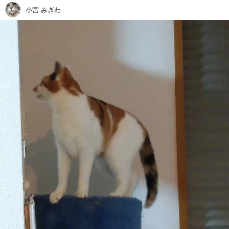
小宮 みぎわ