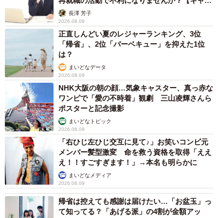
再就職の活動で不利になりませんか？【キャリ
アカウンセラーが解説】
長澤 芳子
2026.08.09
正直しんどい夏のレジャーランキング、3位
「帰省」、2位「バーベキュー」を抑えた1位
は？
まいどなデータ
2026.08.09
NHK大阪の朝の顔…気象キャスター、真っ赤な
ワンピで「愛の不時着」観劇 三山凌輝さんら
ポスターと記念撮影
まいどなトピック
2026.08.09
「右ひじ左ひじ交互に見て♪」お笑いコンビ元
メンバー髪型激変 命を救う資格を取得「ええ
え！！すごすぎます！」→本名も明らかに
まいどなメディア
2026.08.09
帰省は控えても感謝は届けたい…「お盆玉」っ
て知ってる？「あげる派」の4割が金額アッ