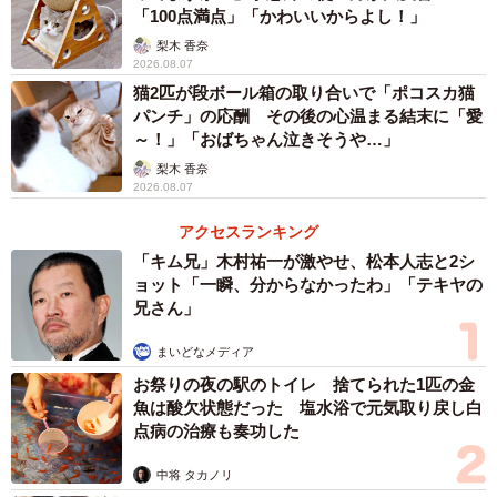
「100点満点」「かわいいからよし！」
梨木 香奈
2026.08.07
猫2匹が段ボール箱の取り合いで「ポコスカ猫
パンチ」の応酬 その後の心温まる結末に「愛
～！」「おばちゃん泣きそうや…」
梨木 香奈
2026.08.07
アクセスランキング
「キム兄」木村祐一が激やせ、松本人志と2シ
ョット「一瞬、分からなかったわ」「テキヤの
兄さん」
まいどなメディア
お祭りの夜の駅のトイレ 捨てられた1匹の金
魚は酸欠状態だった 塩水浴で元気取り戻し白
点病の治療も奏功した
中将 タカノリ