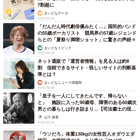
7割超に
まいどなデータ
2026.08.08
「だんだん時代劇俳優みたく…」国民的バンド
の55歳ボーカリスト 競馬界の57歳レジェンド
らとの「夏祭り満喫ショット」に驚きの声続々
まいどなトピック
2026.08.08
ネット通販で「運営者情報」を見る人は約8
割 信頼できるサイト・怪しいサイトの判断基
準とは？
まいどなニュース情報部
2026.08.08
「息子を一人にしてきたんです、帰らない
と」 施設に入った90歳母、障害のある60歳次
男との暮らしは行き詰まり…【司法書士の現場
から】
山下 静香
2026.08.08
「ウソだろ」体重130kgの女性芸人オダウエダ