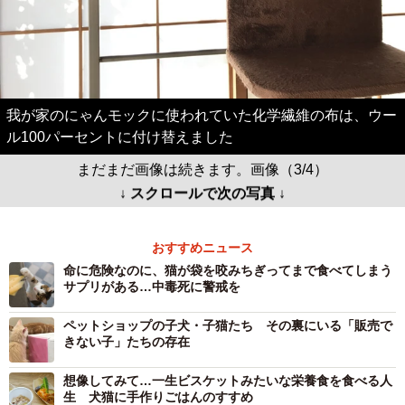
我が家のにゃんモックに使われていた化学繊維の布は、ウー
ル100パーセントに付け替えました
まだまだ画像は続きます。画像（3/4）
↓ スクロールで次の写真 ↓
おすすめニュース
命に危険なのに、猫が袋を咬みちぎってまで食べてしまう
サプリがある…中毒死に警戒を
ペットショップの子犬・子猫たち その裏にいる「販売で
きない子」たちの存在
想像してみて…一生ビスケットみたいな栄養食を食べる人
生 犬猫に手作りごはんのすすめ