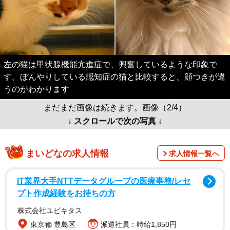
左の猫は甲状腺機能亢進症で、興奮しているような印象で
す。ぼんやりしている認知症の猫と比較すると、顔つきが違
うのがわかります
まだまだ画像は続きます。画像（2/4）
↓ スクロールで次の写真 ↓
まいどなの求人情報
求人情報一覧へ
IT業界大手NTTデータグループの医療事務/レセ
プト作成経験をお持ちの方
株式会社ユビキタス
東京都 豊島区
派遣社員：時給1,850円