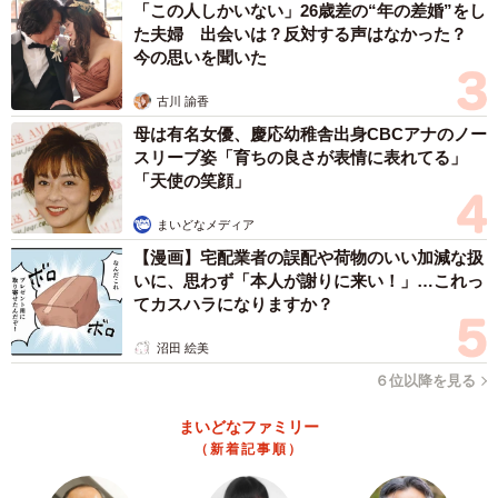
「この人しかいない」26歳差の“年の差婚”をし
た夫婦 出会いは？反対する声はなかった？
今の思いを聞いた
古川 諭香
母は有名女優、慶応幼稚舎出身CBCアナのノー
スリーブ姿「育ちの良さが表情に表れてる」
「天使の笑顔」
まいどなメディア
【漫画】宅配業者の誤配や荷物のいい加減な扱
いに、思わず「本人が謝りに来い！」…これっ
てカスハラになりますか？
沼田 絵美
６位以降を見る
まいどなファミリー
（新着記事順）