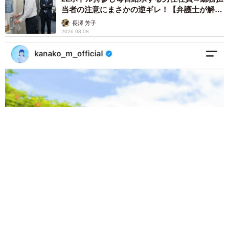
当者の注意にまさかの逆ギレ！【弁護士が解
説】
長澤 芳子
2026.08.08
「我慢できず」村上佳菜子、イケメン夫と全力ハグ「可愛いふ
たり」「素敵なご夫婦」
まいどなメディア
2026.08.08
12歳の愛犬に変化 1歳息子の膝で甘える初め