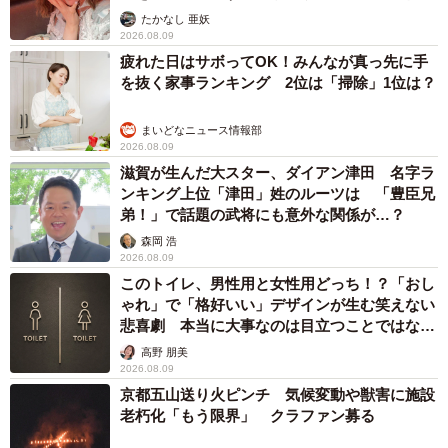
ャストに取材】
たかなし 亜妖
2026.08.09
疲れた日はサボってOK！みんなが真っ先に手
を抜く家事ランキング 2位は「掃除」1位は？
まいどなニュース情報部
2026.08.09
滋賀が生んだ大スター、ダイアン津田 名字ラ
ンキング上位「津田」姓のルーツは 「豊臣兄
弟！」で話題の武将にも意外な関係が…？
森岡 浩
2026.08.09
このトイレ、男性用と女性用どっち！？「おし
ゃれ」で「格好いい」デザインが生む笑えない
悲喜劇 本当に大事なのは目立つことではな
く…
高野 朋美
2026.08.09
京都五山送り火ピンチ 気候変動や獣害に施設
老朽化「もう限界」 クラファン募る