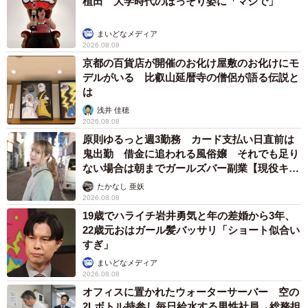
植田 大学時代のほっそり姿に「マジで」
まいどなメディア
2026.08.08
京都の百貨店が開催のお化け屋敷のお化けにモ
デルがいる 比叡山延暦寺の僧侶が語る伝説と
は
浅井 佳穂
2026.08.08
原則ゆるっと週3勤務 カード支払い日直前は
鬼出勤 借金に追われる風俗嬢 それでも足り
ない場合は朝までガールズバー副業【現役キャ
ストに取材】
たかなし 亜妖
2026.08.08
19歳でハライチ岩井勇気と年の差婚から3年、
22歳元おはガール髪バッサリ「ショート似合い
すぎ」
まいどなメディア
2026.08.08
オフィスに置かれたウォーターサーバー 空の
2Lボトル持参し毎日給水する男性社員→総務担