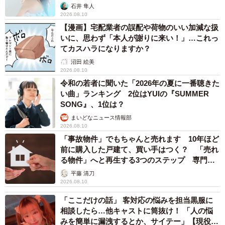
石井 隼人
2026.08.10
【漫画】宅配業者の誤配や荷物のいい加減な扱
いに、思わず「本人が謝りに来い！」…これっ
てカスハラになりますか？
沼田 絵美
2026.08.10
令和の若者に聞いた「2026年の夏に一番聴きた
い曲」ランキング 2位はYUIの『SUMMER
SONG』、1位は？
まいどなニュース情報部
2026.08.10
「事故物件」でもちゃんと売れます 10年ほど
前に購入した戸建て、買い手はつく？ 「売れ
る物件」へと再生する3つのステップ 専門家
が解説
平藤 清刀
2026.08.10
「ここだけの話」 客対応の悩みを担当黒服に
相談したら…他キャストに筒抜け！ 「人の悩
みを簡単に漏洩するとか、サイテー」【現役キ