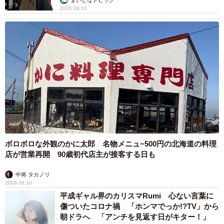
2026.08.10
ボロボロな外観のかに太郎 名物メニュ−500円の北海道の料理
店が営業再開 90歳初代店主が接客する日も
中将 タカノリ
2026.08.10
平成ギャル界のカリスマRumi 心ない言葉に
傷ついたコロナ禍 「ホンマでっか!?TV」から
朝ドラへ 「アンチを見返す日がキター！」