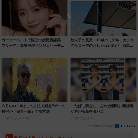
ガーターベルトで際立つ妖艶脚線美
紗栄子の長男 18歳のモデル、カジュ
フリーアナ森香澄がランジェリーモデ
アルコーデのおしゃれ近影が「両親の
ルに ｢PE...
いいとこ取...
８月のロト6はこの方法で買え!!６つの
「たばこ税なし」思わぬ朗報に喫煙者
数字が『完全一致』する方法
が群がる新型タバコ
PR(株式会社MURA)
PR(株式会社HAL)
Recommended by