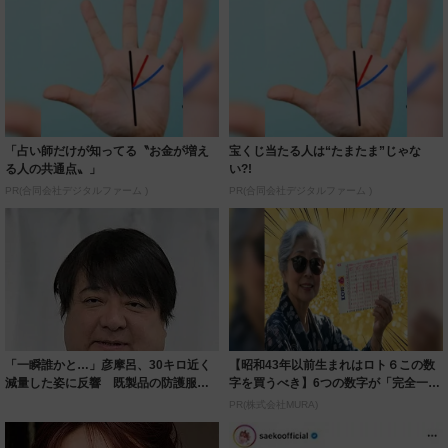
「占い師だけが知ってる〝お金が増え
宝くじ当たる人は“たまたま”じゃな
る人の共通点〟」
い?!
PR(合同会社デジタルファーム )
PR(合同会社デジタルファーム )
「一瞬誰かと…」彦摩呂、30キロ近く
【昭和43年以前生まれはロト６この数
減量した姿に反響 既製品の防護服が
字を買うべき】6つの数字が「完全一
着られると...
致」する方...
PR(株式会社MURA)