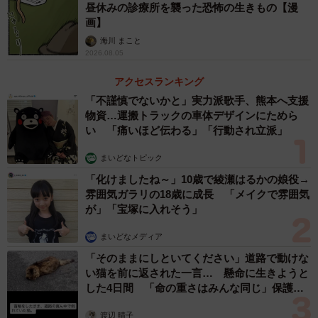
昼休みの診療所を襲った恐怖の生きもの【漫
画】
海川 まこと
2026.08.05
アクセスランキング
「不謹慎でないかと」実力派歌手、熊本へ支援
物資…運搬トラックの車体デザインにためら
い 「痛いほど伝わる」「行動され立派」
まいどなトピック
「化けましたね～」10歳で綾瀬はるかの娘役→
雰囲気ガラリの18歳に成長 「メイクで雰囲気
が」「宝塚に入れそう」
まいどなメディア
「そのままにしといてください」道路で動けな
い猫を前に返された一言… 懸命に生きようと
した4日間 「命の重さはみんな同じ」保護団
体代表の訴え
渡辺 晴子