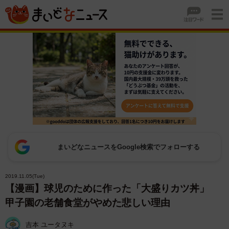
まいどなニュースをGoogle検索でフォローする
2019.11.05(Tue)
【漫画】球児のために作った「大盛りカツ丼」
甲子園の老舗食堂がやめた悲しい理由
吉本 ユータヌキ