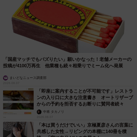
「国産マッチでもバズりたい」願いかなった！老舗メーカーの
投稿が4100万再生 他業種も続々相乗りでミーム化へ発展
まいどなニュース調査部
2026.08.07
「即座に案内することが不可能です」レストラ
ンの入り口に大きな注意書き オートリザーブ
からの予約を拒否するお断りに賛同者続々
中将 タカノリ
2026.08.07
「本は買うだけでいい」京極夏彦さんの言葉に
共感した女性→リビングの本棚に140冊を積