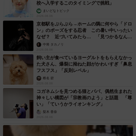
校へ入学するこのタイミングで挑戦」
まいどなトピック
2026.08.06
京都駅をぶらぶら→ホームの隅に何やら「ドロ
ン」のポーズをする忍者 この暑い中いったい
なぜ？ 近づいてみたら… 「見つかるなんて
未熟」
中将 タカノリ
2026.08.06
飼い主が食べているヨーグルトをもらえなかっ
た犬さん、爆裂に拗ねた顔がかわいすぎ「鼻息
フスフス」「反則レベル」
椎名 碧
2026.08.06
コガネムシを見つめる猫とパパ、偶然生まれた
神々しい構図が「宗教画のよう」と話題 「尊
い」「ていうかライオンキング」
梨木 香奈
2026.08.06