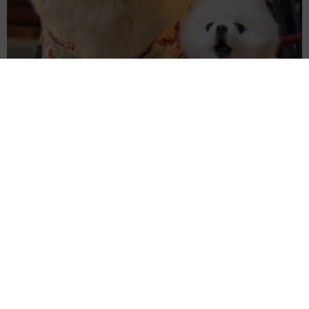
髪をバッサリと切った飼い主が帰宅すると→愛犬たちの反応に
「ワンコ様でも戸惑うのね（笑）」「困り顔がかわいい」
ANNA
2026.08.06
「かわいいストーカーに追われています」甘え
ん坊な元保護猫 最後は飼い主にダイブする姿
に「間違いなく犬」「完全に親子」と反響
梨木 香奈
2026.08.06
がんと片目の失明、3時間おきの壮絶な介護を
乗り越えた猫 「叶わないかもしれない」と覚