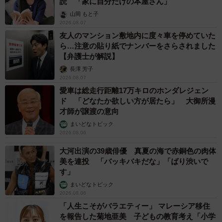
読 「家に自分だけの本屋さん」
山岡 もと子
2026.08.07
友人のマンション敷地内に度々車を停めていた
ら…注意の貼り紙でナンバーをさらされました
【弁護士が解説】
長澤 芳子
2026.08.07
愛車は総走行距離17万キロのホンダレジェン
ド 「どなたか欲しい方が居たら」 大御所漫
才師が譲渡の意向
まいどなトピック
2026.08.06
大河出演の39歳俳優 真夏の海で赤銅色の肉体
美を連投 「バッキバキだな」「ばり渋いで
す」
まいどなトピック
2026.08.06
「人生こそがバラエティー」 マレーシア移住
を報告した菊地亜美 子どもの教育考え「小学