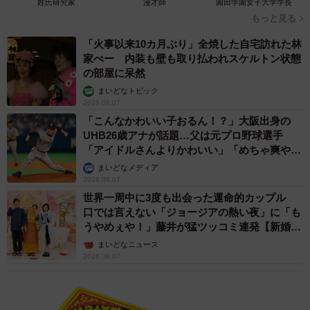
姓氏研究家
漫才師
園田学園女子大学学長
もっと見る
「火事以来10カ月ぶり」全焼した自宅訪れた林
家ぺー 内装も壁も取り払われスケルトン状態
の部屋に呆然
まいどなトピック
2026.08.07
「こんなかわいい子おるん！？」大阪出身の
UHB26歳アナが話題…父は元プロ野球選手
「アイドルさんよりかわいい」「めちゃ爽や
か」
まいどなメディア
2026.08.07
世界一周中に3度も出会った運命的カップル
口では言えない「ジョージアの熱い夜」に「も
うやめぇや！」藤井が猛ツッコミ連発【新婚さ
ん】
まいどなニュース
2026.08.07