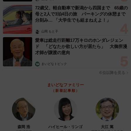
72歳父、軽自動車で新潟から四国まで 65歳の
母と2人で3泊4日の旅 パーキングの休憩まで
分刻み… 「大学生でも組まねえよ！」
山岡 もと子
愛車は総走行距離17万キロのホンダレジェン
ド 「どなたか欲しい方が居たら」 大御所漫
才師が譲渡の意向
まいどなトピック
６位以降を見る
まいどなファミリー
（新着記事順）
森岡 浩
ハイヒール・リンゴ
大江 篤