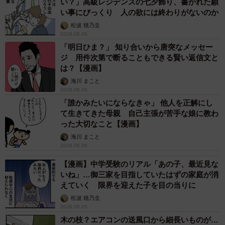
い？」高級レジデンスの七夕飾り、書かれた願
い事にびっくり 人の欲には終わりがないのか
松波 穂乃圭
2026.08.06
「明日ひま？」 知り合いから唐突なメッセー
ジ 用件次第で断ることもできる賢い返信文と
は？【漫画】
海川 まこと
2026.08.06
「誰かみたいにならなきゃ」 他人を正解にし
て生きてきた母親 自己主張が苦手な娘に教わ
った大切なこと【漫画】
海川 まこと
2026.08.06
【漫画】中学受験のリアル「あの子、最近見な
いね」…御三家を目指していたはずの家庭が消
えていく 限界を迎えた子を目の当りに
松波 穂乃圭
2026.08.05
木の枝？エアコンの送風口から細長いものが…