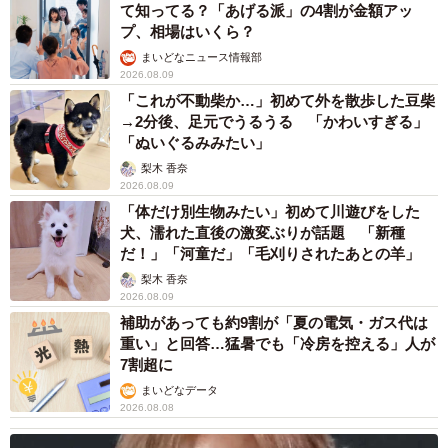
て知ってる？「あげる派」の4割が金額アッ
プ、相場はいくら？
まいどなニュース情報部
2026.08.09
「これが不動柴か…」初めて外を散歩した豆柴
→2分後、足元でうるうる 「かわいすぎる」
「ぬいぐるみみたい」
梨木 香奈
2026.08.09
「体だけ別生物みたい」初めて川遊びをした
犬、濡れた直後の激変ぶりが話題 「新種
だ！」「河童だ」「毛刈りされたあとの羊」
梨木 香奈
2026.08.09
補助があっても約9割が「夏の電気・ガス代は
重い」と回答…猛暑でも「冷房を控える」人が
7割超に
まいどなデータ
2026.08.08