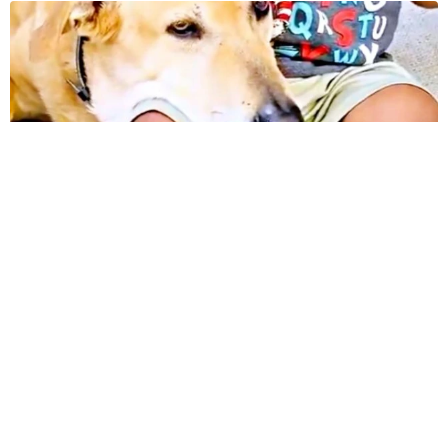
12歳の愛犬に変化 1歳息子の膝で甘える初めて見せる姿に反
響 これまで「見守る立場」だったのに…「頭ポンポンが愛に
満ちている」「尊…」
梨木 香奈
2026.08.08
夫はマイファスHiro、義父母も義兄も超有名歌
手の28歳モデル兼俳優が第1子出産を報告「母
子ともに健康…日々、大切に過ごしたい」
まいどなトピック
2026.08.08