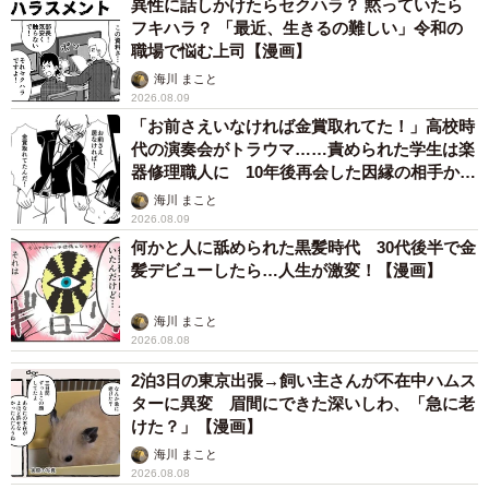
異性に話しかけたらセクハラ？ 黙っていたら
フキハラ？ 「最近、生きるの難しい」令和の
職場で悩む上司【漫画】
海川 まこと
2026.08.09
「お前さえいなければ金賞取れてた！」高校時
代の演奏会がトラウマ……責められた学生は楽
器修理職人に 10年後再会した因縁の相手から
思わぬ申し出【漫画】
海川 まこと
2026.08.09
何かと人に舐められた黒髪時代 30代後半で金
髪デビューしたら…人生が激変！【漫画】
海川 まこと
2026.08.08
2泊3日の東京出張→飼い主さんが不在中ハムス
ターに異変 眉間にできた深いしわ、「急に老
けた？」【漫画】
海川 まこと
2026.08.08