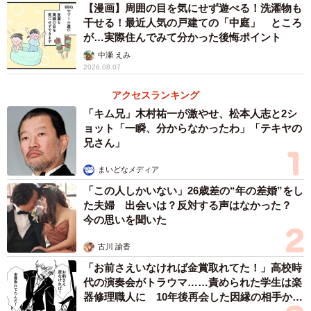
【漫画】周囲の目を気にせず遊べる！洗濯物も
干せる！最近人気の戸建ての「中庭」 ところ
が…実際住んでみて分かった後悔ポイント
中瀬 えみ
2026.08.07
アクセスランキング
「キム兄」木村祐一が激やせ、松本人志と2シ
ョット「一瞬、分からなかったわ」「テキヤの
兄さん」
まいどなメディア
「この人しかいない」26歳差の“年の差婚”をし
た夫婦 出会いは？反対する声はなかった？
今の思いを聞いた
古川 諭香
「お前さえいなければ金賞取れてた！」高校時
代の演奏会がトラウマ……責められた学生は楽
器修理職人に 10年後再会した因縁の相手から