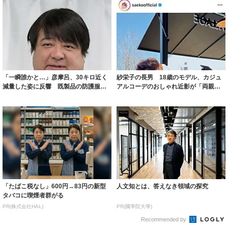
「一瞬誰かと…」彦摩呂、30キロ近く
紗栄子の長男 18歳のモデル、カジュ
減量した姿に反響 既製品の防護服が
アルコーデのおしゃれ近影が「両親の
着られると...
いいとこ取...
「たばこ税なし」600円→83円の新型
人文知とは、答えなき領域の探究
タバコに喫煙者群がる
PR(株式会社HAL)
PR(國學院大學)
Recommended by