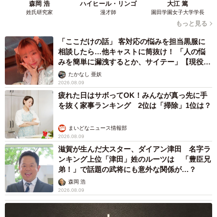
森岡 浩
ハイヒール・リンゴ
大江 篤
姓氏研究家
漫才師
園田学園女子大学学長
もっと見る
「ここだけの話」 客対応の悩みを担当黒服に
相談したら…他キャストに筒抜け！ 「人の悩
みを簡単に漏洩するとか、サイテー」【現役キ
ャストに取材】
たかなし 亜妖
2026.08.09
疲れた日はサボってOK！みんなが真っ先に手
を抜く家事ランキング 2位は「掃除」1位は？
まいどなニュース情報部
2026.08.09
滋賀が生んだ大スター、ダイアン津田 名字ラ
ンキング上位「津田」姓のルーツは 「豊臣兄
弟！」で話題の武将にも意外な関係が…？
森岡 浩
2026.08.09