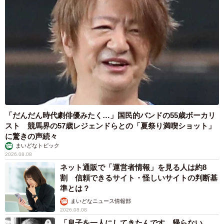
「だんだん時代劇俳優みたく…」国民的バンドの55歳ボーカリ
スト 競馬界の57歳レジェンドらとの「夏祭り満喫ショット」
に驚きの声続々
まいどなトピック
2026.08.08
ネット通販で「運営者情報」を見る人は約8
割 信頼できるサイト・怪しいサイトの判断基
準とは？
まいどなニュース情報部
2026.08.08
「息子を一人にしてきたんです、帰らない