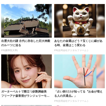
出雲大社の謎 古代に存在した巨大神殿
あなたの金運はどう？宝くじに縁があ
のルーツに迫る
る時、金運はこう変わる
PR(國學院大學)
PR(合同会社デジタルファーム )
ガーターベルトで際立つ妖艶脚線美
「占い師だけが知ってる〝お金が増え
フリーアナ森香澄がランジェリーモデ
る人の共通点〟」
ルに ｢PE...
PR(合同会社デジタルファーム )