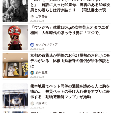
と」 施設に入った90歳母、障害のある60歳次
男との暮らしは行き詰まり…【司法書士の現場
から】
山下 静香
2026.08.08
「ウソだろ」体重130kgの女性芸人オダウエダ
植田 大学時代のほっそり姿に「マジで」
まいどなメディア
2026.08.08
京都の百貨店が開催のお化け屋敷のお化けにモ
デルがいる 比叡山延暦寺の僧侶が語る伝説と
は
浅井 佳穂
2026.08.08
熊本地震でペット同伴の避難を諦める人に胸を
痛め… 被災ペットの受け入れ先をアプリに表
示する「動物避難所マップ」が始動
平藤 清刀
2026.08.08