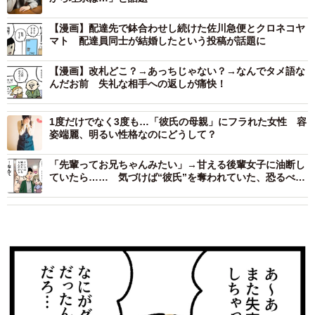
【漫画】配達先で鉢合わせし続けた佐川急便とクロネコヤ
マト 配達員同士が結婚したという投稿が話題に
【漫画】改札どこ？→あっちじゃない？→なんでタメ語な
んだお前 失礼な相手への返しが痛快！
1度だけでなく3度も…「彼氏の母親」にフラれた女性 容
姿端麗、明るい性格なのにどうして？
「先輩ってお兄ちゃんみたい」→甘える後輩女子に油断し
ていたら…… 気づけば“彼氏”を奪われていた、恐るべき
手口