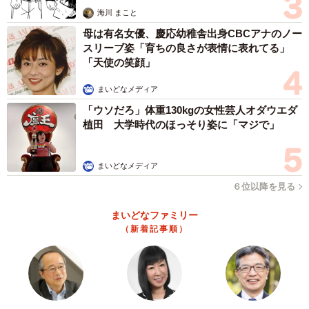
思わぬ申し出【漫画】
海川 まこと
母は有名女優、慶応幼稚舎出身CBCアナのノー
スリーブ姿「育ちの良さが表情に表れてる」
「天使の笑顔」
まいどなメディア
「ウソだろ」体重130kgの女性芸人オダウエダ
植田 大学時代のほっそり姿に「マジで」
まいどなメディア
６位以降を見る
まいどなファミリー
（新着記事順）