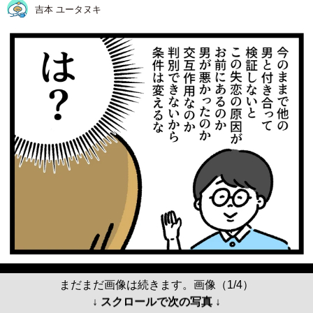
吉本 ユータヌキ
まだまだ画像は続きます。画像（1/4）
↓ スクロールで次の写真 ↓