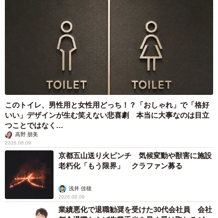
このトイレ、男性用と女性用どっち！？「おしゃれ」で「格好
いい」デザインが生む笑えない悲喜劇 本当に大事なのは目立
つことではなく…
高野 朋美
2026.08.09
京都五山送り火ピンチ 気候変動や獣害に施設
老朽化「もう限界」 クラファン募る
浅井 佳穂
2026.08.09
業績悪化で退職勧奨を受けた30代会社員 会社