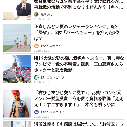
都合退職ならば失業手当を早く受け取れるが…
再就職の活動で不利になりませんか？【キャリ
アカウンセラーが解説】
長澤 芳子
2026.08.09
正直しんどい夏のレジャーランキング、3位
「帰省」、2位「バーベキュー」を抑えた1位
は？
まいどなデータ
2026.08.09
NHK大阪の朝の顔…気象キャスター、真っ赤な
ワンピで「愛の不時着」観劇 三山凌輝さんら
ポスターと記念撮影
まいどなトピック
2026.08.09
「右ひじ左ひじ交互に見て♪」お笑いコンビ元
メンバー髪型激変 命を救う資格を取得「ええ
え！！すごすぎます！」→本名も明らかに
まいどなメディア
2026.08.09
帰省は控えても感謝は届けたい…「お盆玉」っ