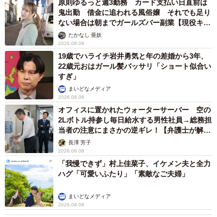
原則ゆるっと週3勤務 カード支払い日直前は
鬼出勤 借金に追われる風俗嬢 それでも足り
ない場合は朝までガールズバー副業【現役キャ
ストに取材】
たかなし 亜妖
2026.08.08
19歳でハライチ岩井勇気と年の差婚から3年、
22歳元おはガール髪バッサリ「ショート似合い
すぎ」
まいどなメディア
2026.08.08
オフィスに置かれたウォーターサーバー 空の
2Lボトル持参し毎日給水する男性社員→総務担
当者の注意にまさかの逆ギレ！【弁護士が解
説】
長澤 芳子
2026.08.08
「我慢できず」村上佳菜子、イケメン夫と全力
ハグ「可愛いふたり」「素敵なご夫婦」
まいどなメディア
2026.08.08