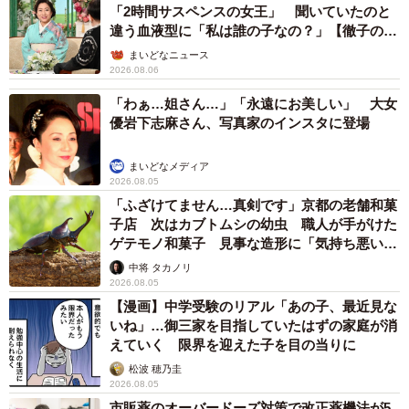
「2時間サスペンスの女王」 聞いていたのと
違う血液型に「私は誰の子なの？」【徹子の部
屋】
まいどなニュース
2026.08.06
「わぁ…姐さん…」「永遠にお美しい」 大女
優岩下志麻さん、写真家のインスタに登場
まいどなメディア
2026.08.05
「ふざけてません…真剣です」京都の老舗和菓
子店 次はカブトムシの幼虫 職人が手がけた
ゲテモノ和菓子 見事な造形に「気持ち悪いく
らいリアル」
中将 タカノリ
2026.08.05
【漫画】中学受験のリアル「あの子、最近見な
いね」…御三家を目指していたはずの家庭が消
えていく 限界を迎えた子を目の当りに
松波 穂乃圭
2026.08.05
市販薬のオーバードーズ対策で改正薬機法が5