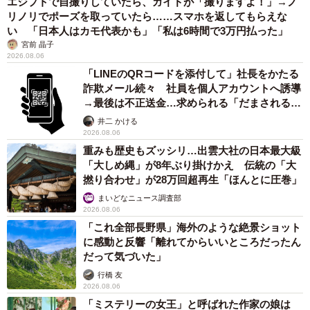
エジプトで自撮りしていたら、ガイドが「撮りますよ！」→ノ
リノリでポーズを取っていたら……スマホを返してもらえな
い 「日本人はカモ代表かも」「私は6時間で3万円払った」
宮前 晶子
2026.08.06
「LINEのQRコードを添付して」社長をかたる
詐欺メール続々 社員を個人アカウントへ誘導
→最後は不正送金…求められる「だまされる前
提」の対策
井二 かける
2026.08.06
重みも歴史もズッシリ…出雲大社の日本最大級
「大しめ縄」が8年ぶり掛けかえ 伝統の「大
撚り合わせ」が28万回超再生「ほんとに圧巻」
まいどなニュース調査部
2026.08.06
「これ全部長野県」海外のような絶景ショット
に感動と反響「離れてからいいところだったん
だって気づいた」
行橋 友
2026.08.06
「ミステリーの女王」と呼ばれた作家の娘は