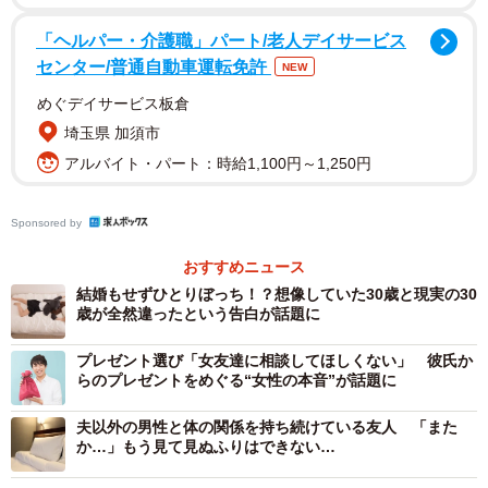
「ヘルパー・介護職」パート/老人デイサービス
センター/普通自動車運転免許
NEW
めぐデイサービス板倉
埼玉県 加須市
アルバイト・パート：時給1,100円～1,250円
Sponsored by
おすすめニュース
2/5
結婚もせずひとりぼっち！？想像していた30歳と現実の30
歳が全然違ったという告白が話題に
ハタチにして「彼氏のお母さん」にフラれる初体験
プレゼント選び「女友達に相談してほしくない」 彼氏か
らのプレゼントをめぐる“女性の本音”が話題に
まだ短大生でハタチになったばかりのアヤエさんに、友達
夫以外の男性と体の関係を持ち続けている友人 「また
の紹介で同じ年の彼氏ができました。当時はまだガラケー
か…」もう見て見ぬふりはできない…
の時代。ディズニーランドで買った「2つ揃えるとハート型