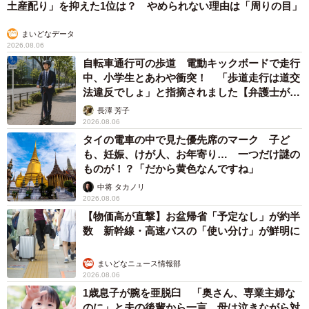
土産配り」を抑えた1位は？ やめられない理由は「周りの目」
まいどなデータ
2026.08.06
自転車通行可の歩道 電動キックボードで走行
中、小学生とあわや衝突！ 「歩道走行は道交
法違反でしょ」と指摘されました【弁護士が解
説】
長澤 芳子
2026.08.06
タイの電車の中で見た優先席のマーク 子ど
も、妊娠、けが人、お年寄り… 一つだけ謎の
ものが！？「だから黄色なんですね」
中将 タカノリ
2026.08.06
【物価高が直撃】お盆帰省「予定なし」が約半
5/5
数 新幹線・高速バスの「使い分け」が鮮明に
彼氏が悪いのか、「彼氏のお母さん」が悪いのか……
まいどなニュース情報部
2026.08.06
1歳息子が腕を亜脱臼 「奥さん、専業主婦な
のに」と夫の後輩から一言 母は泣きながら対