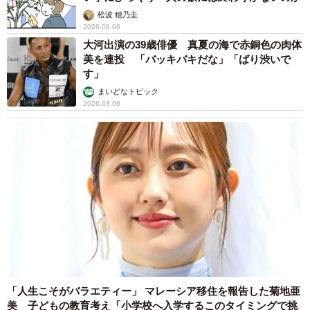
ら別の子のことが好きで、そのことで悩んでアヤエさんが
松波 穂乃圭
2026.08.06
帰った後、毎晩家で暴れたりするようになっていて。本当
大河出演の39歳俳優 真夏の海で赤銅色の肉体
にごめんなさいね。これ以上うちの子に関わらないほう
美を連投 「バッキバキだな」「ばり渋いで
が、アヤエさんの将来のためにも良いと思うしね」。
す」
まいどなトピック
2026.08.06
ここでも結びは「アヤエさんの将来のためにも良いと思
う」。アヤエさんはショックのあまりまた号泣したそうで
す。もちろん、今回もまた当の彼氏とは対面せず、そのま
ま追求することもなく、アヤエさんは断腸の思いで身を引
いたとのことです。
【その3】彼氏のお母さんに飼っていたトイプー
ドルを奪われた26歳
「人生こそがバラエティー」 マレーシア移住を報告した菊地亜
美 子どもの教育考え「小学校へ入学するこのタイミングで挑