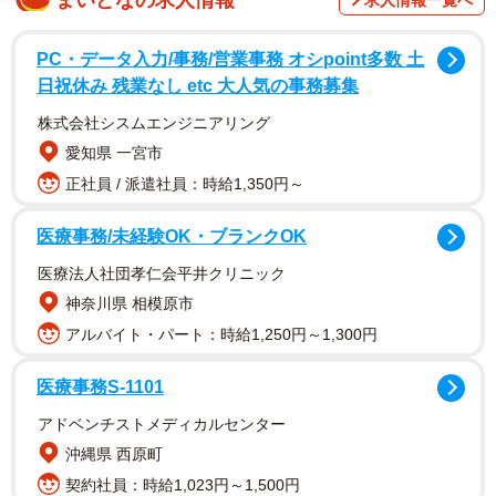
で、性格も明るく、会話の節々からは「ウソがつけない」
真面目な印象を受けます。一方、どことなくあどけなさも
PC・データ入力/事務/営業事務 オシpoint多数 土
残り、「名古屋」を大阪の地名だと思っていたり、「ご教
日祝休み 残業なし etc 大人気の事務募集
示ください」を「ご教授ください」と間違えたりと、どう
株式会社シスムエンジニアリング
も知的というわけではなさそうです。こういった点、男性
愛知県 一宮市
からは「しょうがねぇなぁもう」と好意につながる場合が
正社員 / 派遣社員：時給1,350円～
あるのはよくわかりつつも、どうしていつも「彼氏のお母
医療事務/未経験OK・ブランクOK
さん」からフラれてしまうのでしょうか。
医療法人社団孝仁会平井クリニック
今回は、アヤエさんが過去3回「彼氏のお母さん」から別れ
神奈川県 相模原市
を告げられたという実例をもとに、その原因を推測してい
アルバイト・パート：時給1,250円～1,300円
きたいと思います。
医療事務S-1101
【その1】彼氏のお母さんからサンマルクカフェ
アドベンチストメディカルセンター
で別れを告げられたハタチの頃
沖縄県 西原町
契約社員：時給1,023円～1,500円