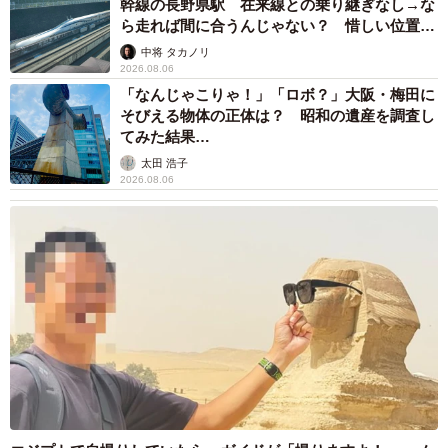
こういった推測をアヤエさんにしてみるのですが、当の本
幹線の長野県駅 在来線との乗り継ぎなし→な
ら走れば間に合うんじゃない？ 惜しい位置関
人はまた「そうなのかなー。でも、わかんないですよー」
係が反響
中将 タカノリ
と、通じているのか通じていないのかよくわからない返答
2026.08.06
であり、この点もまた、アヤエさんの明るさと天然さが入
「なんじゃこりゃ！」「ロボ？」大阪・梅田に
り混じる独特のもの。どうにかしてアヤエさんに現実的な
そびえる物体の正体は？ 昭和の遺産を調査し
てみた結果…
話をしてまとめるとなると、やはり年の功のお母さんくら
太田 浩子
いでないと難しいのかもしれません。
2026.08.06
ちなみに、本人の名誉のために補足すると、現在のアヤエ
さんはジムで知り合った彼氏と幸せな同棲生活をおくって
いるようです。ただ、その彼氏の年齢はアヤエさんの6個
下……。これ以上アヤエさんの身の上に「彼氏のお母さ
ん」が登場することがないよう幸せを願うばかりです。