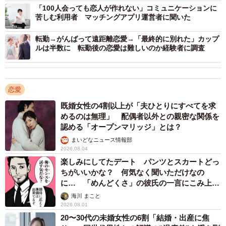
「100人会っても恋人が作れない」コミュニケーションに
になる」携帯ストラップを彼氏と2人で持つなど、当初はラ
苦しむ利用者 マッチングアプリ運営者に聞いた
ブラブだったようです。
転勤→がんばって遠距離恋愛→「最終的に別れた」カップ
ルは半数に 転勤後の恋愛は難しいのか経験者に調査
実家暮らしの彼氏の家にもフリーで出入りできる関係にな
っていたようですが、ある日のこと、彼氏と全く連絡が取
れなくなったそうです。心配に思ったアヤエさんはいつも
恋愛
のように彼氏の実家に出向き、彼氏の部屋で彼氏が帰って
既婚女性の4割以上が「夫ひとりにすべてを求
くることを待つことにしたそうです。しかし、そこでアヤ
めるのは無理」 配偶者以外との親密な関係を
エさんはとんでもないものを目にしてしまいます。
認める「オープンマリッジ」とは？
まいどなニュース情報部
前述のディズニーランドの携帯ストラップの、彼氏が持っ
2026.08.04
ていたほうがゴミ箱に捨てられていたのです。
楽しみにしてたデート パンツとスカートどっ
ちがいいかな？ 何気なく聞いただけなの
に… 「めんどくさ」の彼氏の一言にこみ上げ
それを見たアヤエさんは号泣したそうですが、それでも彼
る寂しさ【漫画】
海川 まこと
氏を待ち続けます。しかし、一向に彼氏は帰ってくること
2026.08.01
はなく、見かねた彼氏のお母さんが部屋に入ってきてアヤ
20〜30代の未婚女性の6割「結婚・出産に焦