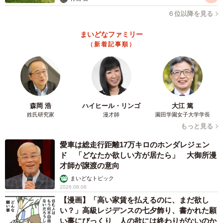
になりました。アヤエさん、23歳の頃のことでした。
６位以降を見る
この彼氏も実家暮らし。アヤエさんの持ち前の明るさは、
まいどなファミリー
その家族にも認められるところとなり、やはり実家にも普
（新着記事順）
通に出入り。家族ぐるみでご飯を食べるような和気あいあ
いとした関係になったそうですが、ある日のこと、彼氏を
飛び越え、お母さんから携帯に着信が。
森岡 浩
ハイヒール・リンゴ
大江 篤
「もしもしアヤエさん？ ちょっと話したいことがあるん
姓氏研究家
漫才師
園田学園女子大学学長
だけど、良いかしら？」。アヤエさんはいつも通り「は
もっと見る
い、もちろん良いですよ！ どうかなさいましたか？」と
愛車は総走行距離17万キロのホンダレジェン
彼氏のお母さんに言ったそうですが、そこでまた衝撃の通
ド 「どなたか欲しい方が居たら」 大御所漫
達が……。
才師が譲渡の意向
まいどなトピック
2026.08.06
「アヤエさん、あのね……言いにくいんだけど、うちの子
【漫画】「高い家賃を払えるのに、まだ欲し
とはもう付き合わないであげてほしいの。うちの子、ああ
い？」高級レジデンスの七夕飾り、書かれた願
見えて、自分の意見とか言えない子でね。本音ではどうや
い事にびっくり 人の欲には終わりがないのか