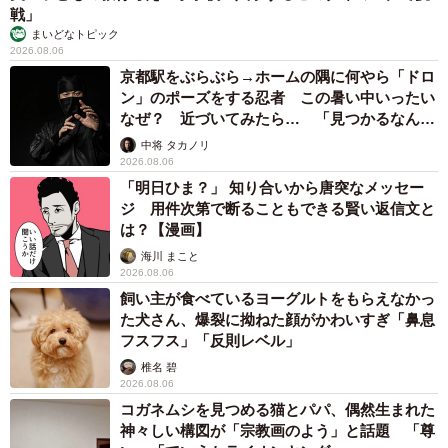
戦」
まいどなトピック
2026.08.06
京都駅をぶらぶら→ホームの隅に何やら「ドロ
ン」のポーズをする忍者 この暑い中いったい
なぜ？ 近づいてみたら… 「見つかるなんて
未熟」
中将 タカノリ
2026.08.06
「明日ひま？」 知り合いから唐突なメッセー
ジ 用件次第で断ることもできる賢い返信文と
は？【漫画】
4/5
海川 まこと
2026.08.06
「彼氏のお母さん」から別れを告げられた上に、飼っていたトイプード
ルまで奪われることに……
飼い主が食べているヨーグルトをもらえなかっ
た犬さん、爆裂に拗ねた顔がかわいすぎ「鼻息
フスフス」「反則レベル」
椎名 碧
過去2人の彼氏との別れ（正確にはお母さんから通達を受け
2026.08.06
コガネムシを見つめる猫とパパ、偶然生まれた
た別れ）の経験を経て、随分と成長したアヤエさんは、26
神々しい構図が「宗教画のよう」と話題 「尊
歳の頃、結婚を前提にした彼氏ができ、今度は思い切って