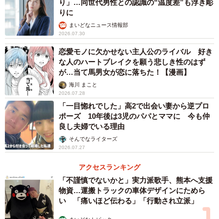
り」…同世代男性との認識の“温度差”も浮き彫
エさんにこう言ったそうです。「うちの子が……ごめんな
りに
さいね。ちょっとお茶でも飲みに行かない？」。
まいどなニュース情報部
2026.07.30
彼氏のお母さんに連れられ、近所のサンマルクカフェに2人
恋愛モノに欠かせない主人公のライバル 好き
で入ったそうですが、そこで告げられたのは「うちの子は
な人のハートブレイクを願う悲しき性のはず
もう『アヤエさんとは付き合えない』と言っていたの。本
が…当て馬男女が恋に落ちた！【漫画】
当にごめんなさい。これ以上うちの子に関わらないほう
海川 まこと
2026.07.28
が、アヤエさんの将来のためにも良いと思う」との言葉。
「一目惚れでした」高2で出会い妻から逆プロ
アヤエさんはまた号泣したそうですが、お母さんからの通
ポーズ 10年後は3児のパパとママに 今も仲
達に従うしかなく、最後の最後も彼氏に顔を合わすことな
良し夫婦でいる理由
く、そのまま別れることになったのだそうです。
そんでなライターズ
2026.07.27
【その2】家族ぐるみでご飯を食べていたのに、
アクセスランキング
「彼氏のお母さん」から電話でフラれる
「不謹慎でないかと」実力派歌手、熊本へ支援
物資…運搬トラックの車体デザインにためら
い 「痛いほど伝わる」「行動され立派」