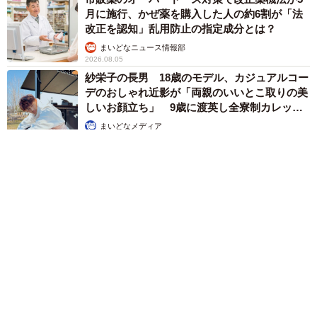
月に施行、かぜ薬を購入した人の約6割が「法
改正を認知」乱用防止の指定成分とは？
まいどなニュース情報部
2026.08.05
紗栄子の長男 18歳のモデル、カジュアルコー
デのおしゃれ近影が「両親のいいとこ取りの美
しいお顔立ち」 9歳に渡英し全寮制カレッジ
で学ぶ
まいどなメディア
2026.08.05