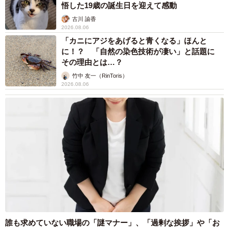
悟した19歳の誕生日を迎えて感動
か？ 直接本人話すと喧嘩になりそうなので、お母さんに
古川 諭香
お尋ねしたいのですが……」。
2026.08.06
「カニにアジをあげると青くなる」ほんと
そう言うと、彼氏のお母さんは「アヤエさん、ごめんね。
に！？ 「自然の染色技術が凄い」と話題に
もうあの子はその部屋に帰らないと言ってるのよ。アヤエ
その理由とは…？
さんがその部屋に住み続けるのなら、それで良いけど、2人
竹中 友一（RinToris）
2026.08.06
分の部屋だから家賃の負担も大きいだろうし、好きにして
くれて良いわ」と冷たく言い放ったのだそうです。
さらに、最後に痛烈な一言も。「あ、でもトイプードルは
うちで飼うから、その子は引き取りに行くわね」。アヤエ
さんはまた号泣。結果、大好きな彼氏もトイプードルも部
屋も手放すことになったそうですが、その後、彼氏のお母
さんのSNSで飼っていたトイプードルがワンワンワンと元
気に育っている様子を目にしたそうです。
誰も求めていない職場の「謎マナー」、「過剰な挨拶」や「お
いつもお母さんからフラれる原因は？