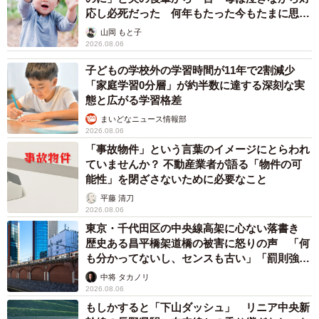
ここまでがアヤエさんの「お母さんからフラれた」3回の経
応し必死だった 何年もたった今もたまに思い
出し…
験ですが、どうしていつもこうなってしまうのでしょう
山岡 もと子
2026.08.06
か。
子どもの学校外の学習時間が11年で2割減少
「家庭学習0分層」が約半数に達する深刻な実
冒頭でも触れた通り、アヤエさんは綺麗で明るく快活で、
態と広がる学習格差
ウソがつけなそうな性格です。この点がどことなく「お母
まいどなニュース情報部
さん」像に通ずる感じがあり、そもそもが「母性愛」を強
2026.08.06
く求める男ばかりが近寄ってきてしまうのではないかと推
「事故物件」という言葉のイメージにとらわれ
ていませんか？ 不動産業者が語る「物件の可
測されます。
能性」を閉ざさないために必要なこと
平藤 清刀
一方、アヤエさんには、大阪と名古屋を混同するようなあ
2026.08.06
どけなさも残るため、付き合っていくうちに彼氏のほうが
東京・千代田区の中央線高架に心ない落書き
「ん？ 母となんか違うぞ」という気持ちになり、しかし
歴史ある昌平橋架道橋の被害に怒りの声 「何
も分かってないし、センスも古い」「罰則強化
別れを言い出すのも面倒で、結局現実の母に別れの手配も
して」
中将 タカノリ
全部やってもらうという寸法なのではないでしょうか。
2026.08.06
もしかすると「下山ダッシュ」 リニア中央新