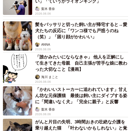
い」「ていうかライオンキング」
同棲することになったそうです。犬好きのアヤエさんは小
梨木 香奈
さい頃からの夢だったトイプードルを同棲する彼氏と一緒
2026.08.06
に飼い、「仕事もしっかりやって、生活も楽しむ」という
髪をバッサリと切った飼い主が帰宅すると→愛
将来を目指していたようですが、彼氏はこの点にギャップ
犬たちの反応に「ワンコ様でも戸惑うのね
（笑）」「困り顔がかわいい」
を抱いていたようです。
ANNA
2026.08.06
その彼氏は「仕事とかいいから、お前は家にいろ。家を守
「誰かみたいにならなきゃ」 他人を正解にし
れ」という昔気質のタイプだったようで、この点は活発な
て生きてきた母親 自己主張が苦手な娘に教わ
った大切なこと【漫画】
アヤエさんと合わなかったようです。当時のアヤエさんは
海川 まこと
とにかく働き詰めで帰ってくるのは深夜。やがて家に帰っ
2026.08.06
ても彼氏と時間が合わず言葉を交わすことさえなくなり、
「かわいいストーカーに追われています」甘え
最後は彼氏が無言のまま実家に帰ってしまいました。
ん坊な元保護猫 最後は飼い主にダイブする姿
に「間違いなく犬」「完全に親子」と反響
「どうしたら良いか」と考えあぐねたアヤエさんは、実家
梨木 香奈
2026.08.06
に戻った彼氏のお母さんにまず電話してみることにしまし
がんと片目の失明、3時間おきの壮絶な介護を
た。「彼は、これからのことをどう思っていますでしょう
乗り越えた猫 「叶わないかもしれない」と覚