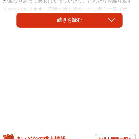
が重なりあって男女はくっついたり、別れたりを繰り返す
ものではあります。恋愛で最も切ないのは言うに及ばず
「別れ」ですが、過去の複数回の恋愛経験のうち、どうい
続きを読む
うわけか彼氏本人ではなく、「彼氏のお母さん」から別れ
を告げられてきた女性がいます。
関東在住のOL・アヤエさん（34歳・仮名）。見た目は綺麗
まいどなの求人情報
求人情報一覧へ