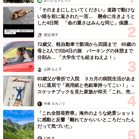
まいどなトピック
「そのままにしといてください」道路で動けな
い猫を前に返された一言… 懸命に生きようと
した4日間 「命の重さはみんな同じ」保護団
体代表の訴え
渡辺 晴子
72歳父、軽自動車で新潟から四国まで 65歳の
母と2人で3泊4日の旅 パーキングの休憩まで
分刻み… 「大学生でも組まねえよ！」
山岡 もと子
3/5
83歳父が骨折で入院 ３カ月の病院生活があま
りに退屈で「画用紙と色鉛筆持ってこい！」→
家族ぐるみの付き合いがアダとなり、ある日「彼氏のお母さん」からア
スケッチブックを見た家族が仰天「これ、売れ
ヤエさんの携帯に着信が……
ますよ…」
中将 タカノリ
「これ全部長野県」海外のような絶景ショット
に感動と反響「離れてからいいところだったん
やがてアヤエさんはダーツバーでアルバイトを始めること
だって気づいた」
になり、その店の同僚だった同じ歳の男性と付き合うこと
行橋 友