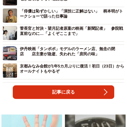
「俳優は恥ずかしい」「演技に正解はない」 柄本明がト
ークショーで語った仕事論
菅長官と対決・望月記者原案の映画「新聞記者」 参院戦
直前なのに…「よくぞここまで」
伊丹映画「タンポポ」モデルのラーメン店、無念の閉
店 店主妻が急逝、失われた「庶民の味」
京都みなみ会館が1年5カ月ぶりに復活！初日（23日）から
オールナイトもやるぞ
記事に戻る