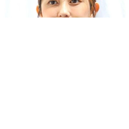
「人生こそがバラエティー」 マレーシア移住を報告した菊地亜
美 子どもの教育考え「小学校へ入学するこのタイミングで挑
戦」
まいどなトピック
2026.08.06
京都駅をぶらぶら→ホームの隅に何やら「ドロ
ン」のポーズをする忍者 この暑い中いったい
なぜ？ 近づいてみたら… 「見つかるなんて
未熟」
中将 タカノリ
2026.08.06
「明日ひま？」 知り合いから唐突なメッセー
ジ 用件次第で断ることもできる賢い返信文と
は？【漫画】