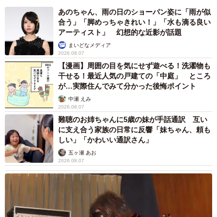
あのちゃん、雨の日のショーパン姿に「雨が似
合う」「脚めっちゃきれい！」「水も滴る良い
アーティスト」 幻想的な近影が話題
まいどなメディア
2026.08.07
【漫画】周囲の目を気にせず遊べる！洗濯物も
干せる！最近人気の戸建ての「中庭」 ところ
が…実際住んでみて分かった後悔ポイント
中瀬 えみ
2026.08.07
難聴のお姉ちゃんに5歳の妹が手話通訳 互い
に支え合う家族の日常に反響「妹ちゃん、頼も
しい」「かわいい通訳さん」
五ヶ瀬 あお
2026.08.07