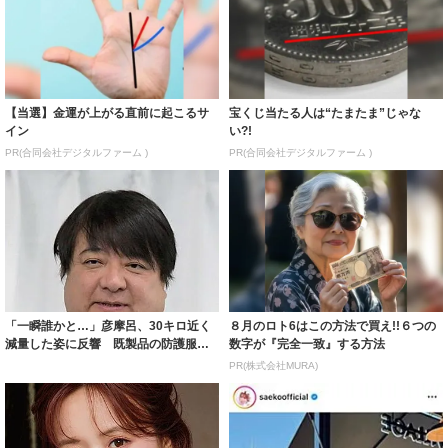
【当選】金運が上がる直前に起こるサ
宝くじ当たる人は“たまたま”じゃな
イン
い?!
PR(合同会社デジタルファーム )
PR(合同会社デジタルファーム )
「一瞬誰かと…」彦摩呂、30キロ近く
８月のロト6はこの方法で買え!!６つの
減量した姿に反響 既製品の防護服が
数字が『完全一致』する方法
着られると...
PR(株式会社MURA)