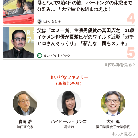
母と2人で3泊4日の旅 パーキングの休憩まで
分刻み… 「大学生でも組まねえよ！」
山岡 もと子
父は「エミー賞」主演男優賞の真田広之 31歳
イケメン俳優が長髪ヒゲのワイルド近影「ガチ
ヒロさんそっくり」「新たな一面もステキ」
まいどなトピック
６位以降を見る
まいどなファミリー
（新着記事順）
森岡 浩
ハイヒール・リンゴ
大江 篤
姓氏研究家
漫才師
園田学園女子大学学長
もっと見る