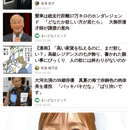
長澤 芳子
2026.08.07
愛車は総走行距離17万キロのホンダレジェン
ド 「どなたか欲しい方が居たら」 大御所漫
才師が譲渡の意向
まいどなトピック
2026.08.06
【漫画】「高い家賃を払えるのに、まだ欲し
い？」高級レジデンスの七夕飾り、書かれた願
い事にびっくり 人の欲には終わりがないのか
松波 穂乃圭
2026.08.06
大河出演の39歳俳優 真夏の海で赤銅色の肉体
美を連投 「バッキバキだな」「ばり渋いで
す」
まいどなトピック
2026.08.06