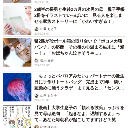
2026.08.07
2歳半の長男と生後2カ月の次男の母 母子手帳
2冊をイラストでいっぱいに 見る人を楽しま
せる家族ストーリーに「かわいすぎる！」
山岡 もと子
2026.08.07
猫2匹が段ボール箱の取り合いで「ポコスカ猫
パンチ」の応酬 その後の心温まる結末に「愛
～！」「おばちゃん泣きそうや…」
梨木 香奈
2026.08.07
「ちょっとババロアみたい」パートナーの誕生
日に手作りトートバッグ 完成まで1年 淡い
藍染めに漂うクラゲ よく見ると…「センスす
ごい」
山岡 もと子
2026.08.07
【漫画】大学生息子の「頼れる彼氏」っぷりを
見て母は絶句 「起きなよ、遅刻するよ」っ
て…あなた毎朝私が起こしてますけど？笑
松波 穂乃圭