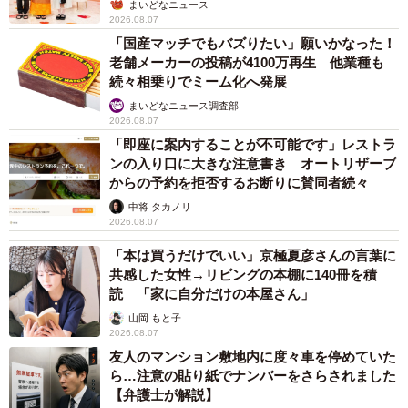
まいどなニュース
2026.08.07
「国産マッチでもバズりたい」願いかなった！
老舗メーカーの投稿が4100万再生 他業種も
続々相乗りでミーム化へ発展
まいどなニュース調査部
2026.08.07
「即座に案内することが不可能です」レストラ
ンの入り口に大きな注意書き オートリザーブ
からの予約を拒否するお断りに賛同者続々
中将 タカノリ
2026.08.07
「本は買うだけでいい」京極夏彦さんの言葉に
共感した女性→リビングの本棚に140冊を積
読 「家に自分だけの本屋さん」
山岡 もと子
2026.08.07
友人のマンション敷地内に度々車を停めていた
ら…注意の貼り紙でナンバーをさらされました
【弁護士が解説】