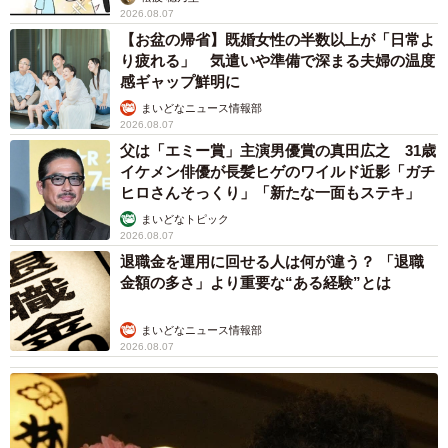
2026.08.07
【お盆の帰省】既婚女性の半数以上が「日常よ
り疲れる」 気遣いや準備で深まる夫婦の温度
感ギャップ鮮明に
まいどなニュース情報部
2026.08.07
父は「エミー賞」主演男優賞の真田広之 31歳
イケメン俳優が長髪ヒゲのワイルド近影「ガチ
ヒロさんそっくり」「新たな一面もステキ」
まいどなトピック
2026.08.07
退職金を運用に回せる人は何が違う？ 「退職
金額の多さ」より重要な“ある経験”とは
まいどなニュース情報部
2026.08.07