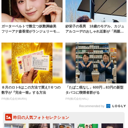
ガーターベルトで際立つ妖艶脚線美
紗栄子の長男 18歳のモデル、カジュ
フリーアナ森香澄がランジェリーモデ
アルコーデのおしゃれ近影が「両親の
ルに ｢PE...
いいとこ取...
８月のロト6はこの方法で買え!!６つの
「たばこ税なし」600円→83円の新型
数字が『完全一致』する方法
タバコに喫煙者群がる
PR(株式会社MURA)
PR(株式会社HAL)
Recommended by
昨日の人気フォトセレクション