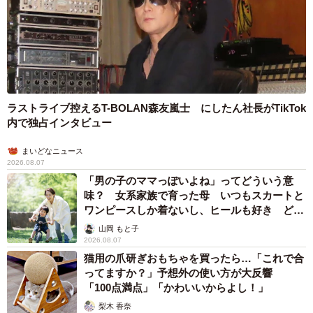
ラストライブ控えるT-BOLAN森友嵐士 にしたん社長がTikTok
内で独占インタビュー
まいどなニュース
2026.08.07
「男の子のママっぽいよね」ってどういう意
味？ 女系家族で育った母 いつもスカートと
ワンピースしか着ないし、ヒールも好き どの
へんが…
山岡 もと子
2026.08.07
猫用の爪研ぎおもちゃを買ったら…「これで合
ってますか？」予想外の使い方が大反響
「100点満点」「かわいいからよし！」
梨木 香奈