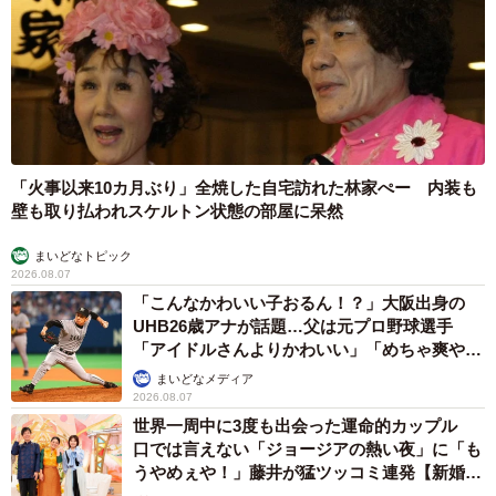
「火事以来10カ月ぶり」全焼した自宅訪れた林家ぺー 内装も
壁も取り払われスケルトン状態の部屋に呆然
まいどなトピック
2026.08.07
「こんなかわいい子おるん！？」大阪出身の
UHB26歳アナが話題…父は元プロ野球選手
「アイドルさんよりかわいい」「めちゃ爽や
か」
まいどなメディア
2026.08.07
世界一周中に3度も出会った運命的カップル
口では言えない「ジョージアの熱い夜」に「も
うやめぇや！」藤井が猛ツッコミ連発【新婚さ
ん】