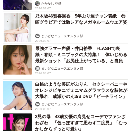
たかなし 亜妖
2026.08.07
乃木坂46賀喜遥香 5年ぶり週チャン表紙 巻
頭グラビアでは激レアなメガネルームウエア姿
まいどなニュースエンタメ部
2026.08.07
最強グラマー声優・井口裕香 FLASHで表
紙・巻頭・ミニブックの大特集！ 体いじめる
最新ショット「お尻仕上がっている、と自負し
ています」「いくつになっても理想の身体でい
まいどなニュースエンタメ部
たい」
2026.08.07
白桃のような美尻がぷりん セクシーバニーや
オレンジビキニでミニマムグラマラスな肢体が
大暴れ 成瀬かのん3rd DVD「ピーチライン」
まいどなニュースエンタメ部
2026.08.07
3児の母 43歳女優の肩見せコーデでファンざ
わざわ 「色っぽすぎて思わず二度見」「むっ
かしからずっと可愛い」