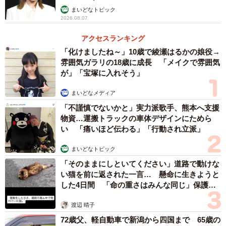
まいどなトピック
2026.08.07
アクセスランキング
「化けましたね～」10歳で綾瀬はるかの娘役→
雰囲気ガラリの18歳に成長 「メイクで雰囲気
が」「宝塚に入れそう」
まいどなメディア
「不謹慎でないかと」実力派歌手、熊本へ支援
物資…運搬トラックの車体デザインにためら
い 「痛いほど伝わる」「行動され立派」
まいどなトピック
「そのままにしといてください」道路で動けな
い猫を前に返された一言… 懸命に生きようと
した4日間 「命の重さはみんな同じ」保護団
体代表の訴え
渡辺 晴子
72歳父、軽自動車で新潟から四国まで 65歳の