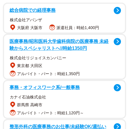
総合病院での経理事務
株式会社アバンザ
大阪府 大阪市
派遣社員：時給1,400円
医療事務/昭和医科大学歯科病院の医療事務 未経
験からスペシャリストへ!/時給1350円
株式会社リジョイスカンパニー
東京都 大田区
アルバイト・パート：時給1,350円
事務・オフィスワーク系/一般事務
「俳優の仕事は他人様が書いた台詞を言うこと。でも他人
カナイ石油株式会社
が書いたことなんてわからないし、ましてや（『ゴドーを
群馬県 高崎市
待ちながら』を書いた）ベケットは外国人。わかりません
アルバイト・パート：時給1,120円～
よお」
整形外科の医療事務のお仕事/未経験OK/週払い