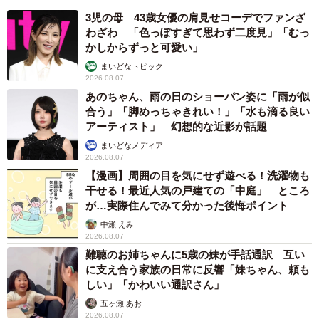
3児の母 43歳女優の肩見せコーデでファンざ
わざわ 「色っぽすぎて思わず二度見」「むっ
かしからずっと可愛い」
まいどなトピック
2026.08.07
あのちゃん、雨の日のショーパン姿に「雨が似
合う」「脚めっちゃきれい！」「水も滴る良い
アーティスト」 幻想的な近影が話題
まいどなメディア
2026.08.07
【漫画】周囲の目を気にせず遊べる！洗濯物も
干せる！最近人気の戸建ての「中庭」 ところ
が…実際住んでみて分かった後悔ポイント
中瀬 えみ
2026.08.07
難聴のお姉ちゃんに5歳の妹が手話通訳 互い
に支え合う家族の日常に反響「妹ちゃん、頼も
しい」「かわいい通訳さん」
五ヶ瀬 あお
2026.08.07