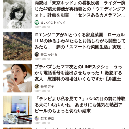
両親は「東京キッド」の看板役者 ライダー演
じた42歳元俳優が再婚妻との「ウエディングフ
ォト」計画を明言 「センスあるカメラマン求
む」
まいどなトピック
2026.08.08
ITエンジニアがAIとつくる家庭菜園 ローカル
LLMのゆるふわAIたちとお話しながら開墾して
みたら… 夢の「スマートな菜園生活」実現な
るか
井二 かける
2026.08.08
プチバズしたママ友とのLINEスクショ うっ
かり電話番号を流出させちゃった！ 激怒する
友人 慰謝料の相場はいくらですか【弁護士が
解説】
長澤 芳子
2026.08.08
「テレビより私を見て？」パパの目の前に陣取
る犬に1.4万いいね あまりにも健気な熱烈ア
ピールのちょっと切ない結末
梨木 香奈
2026.08.08