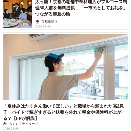
太っ腹！京都の老舗中華料理店がフルコース料
理50人前を無料提供 「一市民としてお礼を」
つながる善意の輪
京都新聞社
2026.08.08
「夏休みはたくさん働いてほしい」と職場から頼まれた高2息
子 バイトで稼ぎすぎると扶養を外れて税金や保険料が上が
る？【FPが解説】
もくもくライターズ
2026.08.08