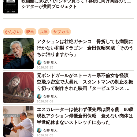
映画館に来ないでTシャツ買って！存続に向け関西のミニ
かるだけ」
シアターが共同プロジェクト
かんさい
映画
兵庫
サブカル
アクションは壮絶ガチンコ 骨折しても病院に
行かない和製ドラゴン 倉田保昭80歳「そのう
ちに治りますから」
石井 隼人
2026.07.15
元ボンドガールがストーカー系不倫女を怪演
空飛ぶ密室で大暴れ スタントマンの制止を振
り切って制作された映画『タービュランス 絶
空16000フィート』
石井 隼人
2026.07.08
エスカレーターは使わず優先席は譲る側 80歳
現役アクション俳優倉田保昭 衰えない肉体は
半世紀休まないストレッチにあった
石井 隼人
2026.07.05