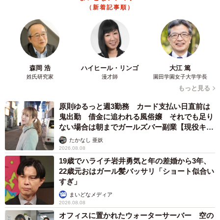
（新着記事順）
森岡 浩
ハイヒール・リンゴ
大江 篤
姓氏研究家
漫才師
園田学園女子大学学長
もっと見る
原則ゆるっと週3勤務 カード支払い日直前は
鬼出勤 借金に追われる風俗嬢 それでも足り
ない場合は朝までガールズバー副業【現役キャ
ストに取材】
たかなし 亜妖
2026.08.08
19歳でハライチ岩井勇気と年の差婚から3年、
22歳元おはガール髪バッサリ「ショート似合い
すぎ」
まいどなメディア
2026.08.08
オフィスに置かれたウォーターサーバー 空の