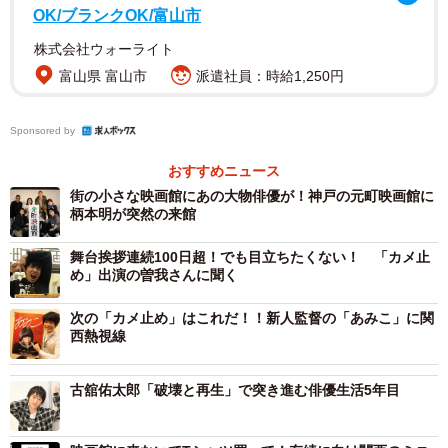
「他人が書いた台詞って、言えないですよ。僕なんか今で
OK/ブランクOK/富山市
もそうですけど、俳優をやってても、ああやっぱり台詞っ
株式会社ウォーライト
て言えないなあってことに気づくだけ。台詞って難しいも
富山県 富山市
派遣社員：時給1,250円
んです」
Sponsored by
「台詞と格闘する人間を俳優と呼ぶ。お客さんはその“事
おすすめニュース
情”を見にくるのでは」
街の小さな映画館にあの大物俳優が！神戸の元町映画館に
柄本明が突然の来館
「演技に正解はない。でも人間はバカだから（正解を見つ
けて）安心したい。そこらへんが面白いんじゃないです
舞台挨拶連続100日超！でも目立ちたくない！ 「カメ止
め」出演の曽我さんに聞く
か」
次の「カメ止め」はこれだ！！新人監督の「あみこ」に関
「俳優は人前で泣いたりするんですよ。恥ずかしいよお」
西熱視線
「（心の）どこかでこういう仕事が嫌い」
古舘佑太郎「破壊と再生」で突き進む俳優生活5年目
「演出をしても、『人を動かす』ことなんてできないとわ