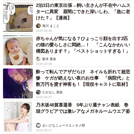
2泊3日の東京出張→飼い主さんが不在中ハムス
ターに異変 眉間にできた深いしわ、「急に老
けた？」【漫画】
海川 まこと
2026.08.08
赤ちゃんが気になる？ひょっこり顔を出す2匹
の猫の愛らしさに悶絶…！ 「こんなかわいい
構図あります？」「ベストショットすぎる！」
梨木 香奈
2026.08.08
酔って転んでアザだらけ ネイルも折れて超悲
惨 ケガが絶えない夜のお仕事 「病院代」と
数万円を渡す神客も！【現役キャストに取材】
たかなし 亜妖
2026.08.07
乃木坂46賀喜遥香 5年ぶり週チャン表紙 巻
頭グラビアでは激レアなメガネルームウエア姿
まいどなニュースエンタメ部
2026.08.07