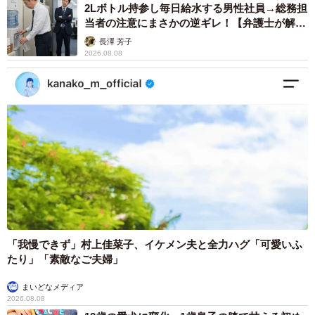
2Lボトル持参し毎日給水する男性社員→総務担
当者の注意にまさかの逆ギレ！【弁護士が解
説】
長澤 芳子
2026.08.08
「我慢できず」村上佳菜子、イケメン夫と全力ハグ「可愛いふ
たり」「素敵なご夫婦」
まいどなメディア
2026.08.08