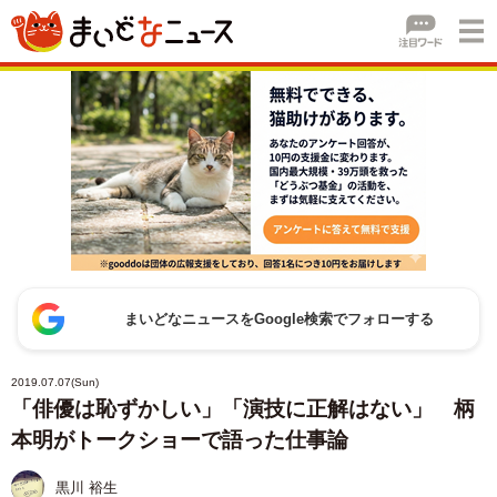
まいどなニュースをGoogle検索でフォローする
2019.07.07(Sun)
「俳優は恥ずかしい」「演技に正解はない」 柄
本明がトークショーで語った仕事論
黒川 裕生