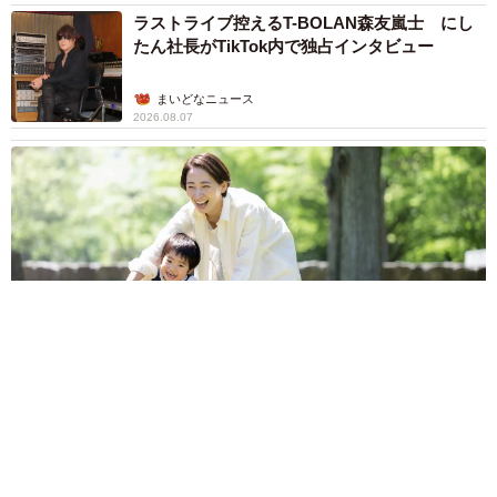
ラストライブ控えるT-BOLAN森友嵐士 にし
たん社長がTikTok内で独占インタビュー
まいどなニュース
2026.08.07
「男の子のママっぽいよね」ってどういう意味？ 女系家族で
育った母 いつもスカートとワンピースしか着ないし、ヒール
も好き どのへんが…
山岡 もと子