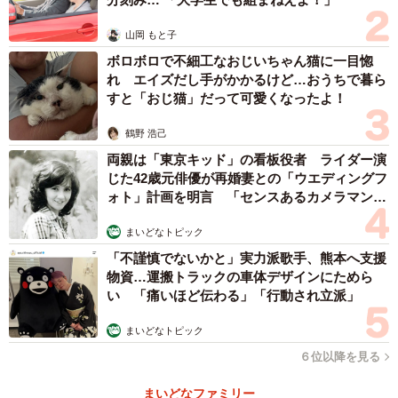
ときに考えるのは、契約。契約でここへ来て、これを言え
ば家に帰れると。まあそうやって生きてますね！」
山岡 もと子
ボロボロで不細工なおじいちゃん猫に一目惚
れ エイズだし手がかかるけど…おうちで暮ら
すと「おじ猫」だって可愛くなったよ！
鶴野 浩己
両親は「東京キッド」の看板役者 ライダー演
じた42歳元俳優が再婚妻との「ウエディングフ
ォト」計画を明言 「センスあるカメラマン求
む」
まいどなトピック
「不謹慎でないかと」実力派歌手、熊本へ支援
物資…運搬トラックの車体デザインにためら
い 「痛いほど伝わる」「行動され立派」
まいどなトピック
６位以降を見る
まいどなファミリー