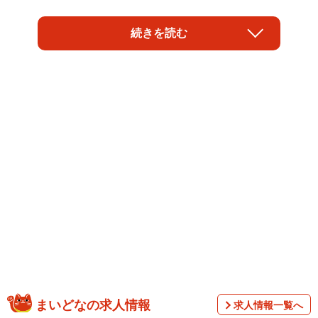
「『柄本家のゴドー』どころか、柄本家の恥」
続きを読む
「こんなの（映画にして）出しちゃダメ。みっともない」
「でもこういうことになっちゃって…哀しくて笑えるよ
ね」
俳優の柄本明さんが6日夜、神戸の元町映画館であった映画
「柄本家のゴドー」の公開記念トークショーに登場した。
この作品は、柄本さんの息子である柄本佑さん・時生さん
兄弟が、不条理演劇の代表作である「ゴドーを待ちなが
ら」に、父を演出に迎えて挑戦する様子を記録したドキュ
メンタリー。柄本さんはぶっきらぼうな口調ながら、時折
笑顔を交えて作品に対する思いや演技論などをざっくばら
んに語り、立ち見も出た会場を魅了した。その一部を紹介
まいどなの求人情報
求人情報一覧へ
しよう。