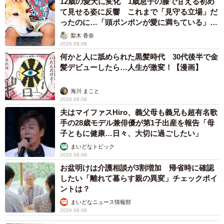
12歳の愛犬に変化 1歳息子の膝で甘える初め
て見せる姿に反響 これまで「見守る立場」だ
ったのに…「頭ポンポンが愛に満ちている」
「尊…」
梨木 香奈
2026.08.08
何かと人に舐められた黒髪時代 30代後半で金
髪デビューしたら…人生が激変！【漫画】
海川 まこと
2026.08.08
夫はマイファスHiro、義父母も義兄も超有名歌
手の28歳モデル兼俳優が第1子出産を報告「母
子ともに健康…日々、大切に過ごしたい」
まいどなトピック
2026.08.08
お盆明けは介護相談が3割増加 帰省時に確認
したい「離れて暮らす親の異変」チェックポイ
ントは？
まいどなニュース情報部
2026.08.08