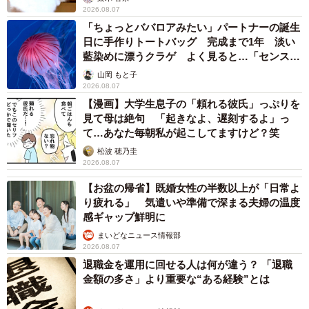
2026.08.07
「ちょっとババロアみたい」パートナーの誕生
日に手作りトートバッグ 完成まで1年 淡い
藍染めに漂うクラゲ よく見ると…「センスす
ごい」
山岡 もと子
2026.08.07
【漫画】大学生息子の「頼れる彼氏」っぷりを
見て母は絶句 「起きなよ、遅刻するよ」っ
て…あなた毎朝私が起こしてますけど？笑
松波 穂乃圭
2026.08.07
【お盆の帰省】既婚女性の半数以上が「日常よ
り疲れる」 気遣いや準備で深まる夫婦の温度
感ギャップ鮮明に
まいどなニュース情報部
2026.08.07
退職金を運用に回せる人は何が違う？ 「退職
金額の多さ」より重要な“ある経験”とは