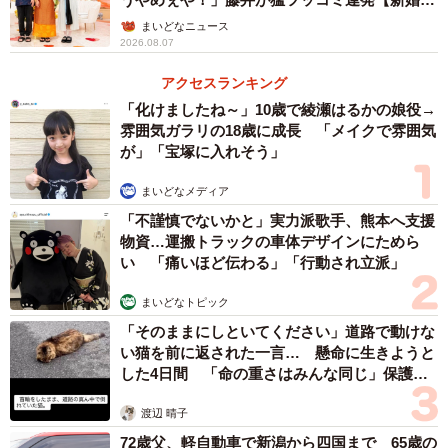
ん】
まいどなニュース
2026.08.07
アクセスランキング
「化けましたね～」10歳で綾瀬はるかの娘役→
雰囲気ガラリの18歳に成長 「メイクで雰囲気
が」「宝塚に入れそう」
まいどなメディア
「不謹慎でないかと」実力派歌手、熊本へ支援
物資…運搬トラックの車体デザインにためら
い 「痛いほど伝わる」「行動され立派」
まいどなトピック
「そのままにしといてください」道路で動けな
い猫を前に返された一言… 懸命に生きようと
した4日間 「命の重さはみんな同じ」保護団
体代表の訴え
渡辺 晴子
72歳父、軽自動車で新潟から四国まで 65歳の