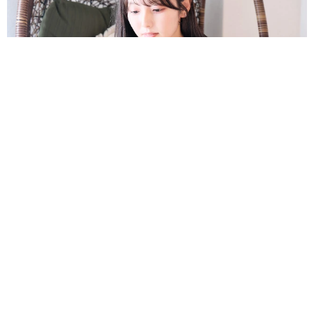
「本は買うだけでいい」京極夏彦さんの言葉に共感した女性→
リビングの本棚に140冊を積読 「家に自分だけの本屋さん」
山岡 もと子
2026.08.07
友人のマンション敷地内に度々車を停めていた
ら…注意の貼り紙でナンバーをさらされました
【弁護士が解説】
長澤 芳子
2026.08.07
愛車は総走行距離17万キロのホンダレジェン
ド 「どなたか欲しい方が居たら」 大御所漫
才師が譲渡の意向