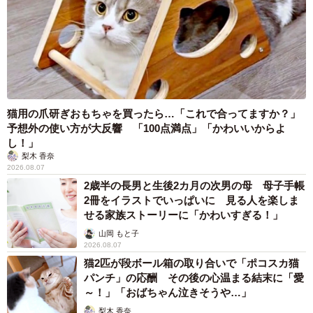
猫用の爪研ぎおもちゃを買ったら…「これで合ってますか？」
予想外の使い方が大反響 「100点満点」「かわいいからよ
し！」
梨木 香奈
2026.08.07
2歳半の長男と生後2カ月の次男の母 母子手帳
2冊をイラストでいっぱいに 見る人を楽しま
せる家族ストーリーに「かわいすぎる！」
山岡 もと子
2026.08.07
猫2匹が段ボール箱の取り合いで「ポコスカ猫
パンチ」の応酬 その後の心温まる結末に「愛
～！」「おばちゃん泣きそうや…」
梨木 香奈