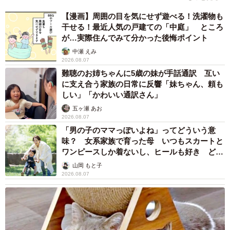
【漫画】周囲の目を気にせず遊べる！洗濯物も
干せる！最近人気の戸建ての「中庭」 ところ
が…実際住んでみて分かった後悔ポイント
中瀬 えみ
2026.08.07
難聴のお姉ちゃんに5歳の妹が手話通訳 互い
に支え合う家族の日常に反響「妹ちゃん、頼も
しい」「かわいい通訳さん」
五ヶ瀬 あお
2026.08.07
「男の子のママっぽいよね」ってどういう意
味？ 女系家族で育った母 いつもスカートと
ワンピースしか着ないし、ヒールも好き どの
へんが…
山岡 もと子
2026.08.07