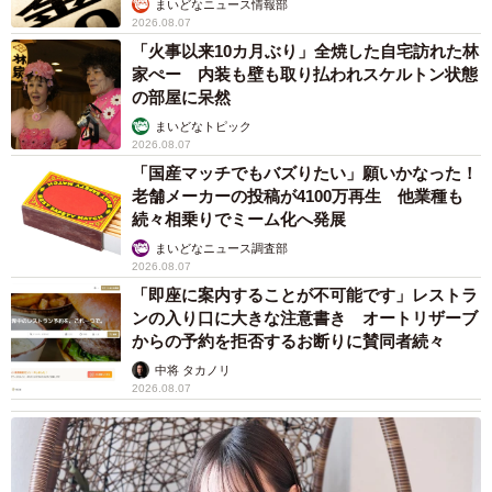
まいどなニュース情報部
2026.08.07
「火事以来10カ月ぶり」全焼した自宅訪れた林
家ぺー 内装も壁も取り払われスケルトン状態
の部屋に呆然
まいどなトピック
2026.08.07
「国産マッチでもバズりたい」願いかなった！
老舗メーカーの投稿が4100万再生 他業種も
続々相乗りでミーム化へ発展
まいどなニュース調査部
2026.08.07
「即座に案内することが不可能です」レストラ
ンの入り口に大きな注意書き オートリザーブ
からの予約を拒否するお断りに賛同者続々
中将 タカノリ
2026.08.07