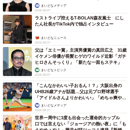
まいどなメディア
2026.08.07
ラストライブ控えるT-BOLAN森友嵐士 にし
たん社長がTikTok内で独占インタビュー
まいどなニュース
2026.08.07
父は「エミー賞」主演男優賞の真田広之 31歳
イケメン俳優が長髪ヒゲのワイルド近影「ガチ
ヒロさんそっくり」「新たな一面もステキ」
まいどなトピック
2026.08.07
「こんなかわいい子おるん！？」大阪出身の
UHB26歳アナが話題…父は元プロ野球選手
「アイドルさんよりかわいい」「めちゃ爽や
か」
まいどなメディア
2026.08.07
世界一周中に3度も出会った運命的カップル
口では言えない「ジョージアの熱い夜」に「も
うやめぇや！」藤井が猛ツッコミ連発【新婚さ