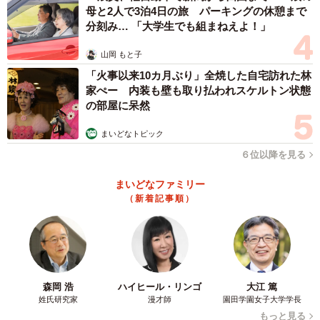
母と2人で3泊4日の旅 パーキングの休憩まで
分刻み… 「大学生でも組まねえよ！」
山岡 もと子
「火事以来10カ月ぶり」全焼した自宅訪れた林
家ぺー 内装も壁も取り払われスケルトン状態
の部屋に呆然
まいどなトピック
６位以降を見る
まいどなファミリー
（新着記事順）
森岡 浩
ハイヒール・リンゴ
大江 篤
姓氏研究家
漫才師
園田学園女子大学学長
もっと見る