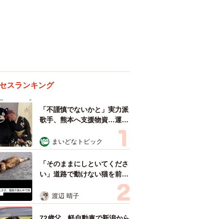
セスランキング
「不謹慎でないかと」実力派
歌手、熊本へ支援物資…運搬
トラックの車体デザインにた
めらい 「痛いほど伝わる」
まいどなトピック
「行動され立派」
「そのままにしといてくださ
い」道路で動けない猫を前に
返された一言… 懸命に生き
ようとした4日間 「命の重
渡辺 晴子
さはみんな同じ」保護団体代
表の訴え
72歳父、軽自動車で新潟から