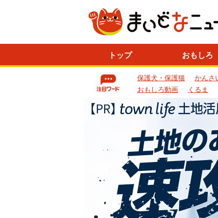
ニ
トップ
おもしろ
ュ
ー
保護犬・保護猫
かんさ
ス
一
おもしろ動画
くるま
覧