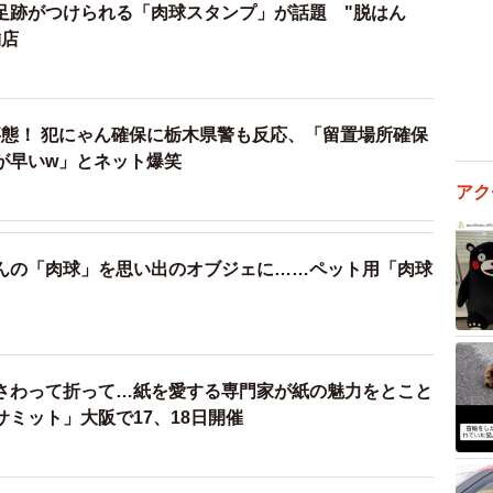
足跡がつけられる「肉球スタンプ」が話題 "脱はん
舗店
態！ 犯にゃん確保に栃木県警も反応、「留置場所確保
が早いw」とネット爆笑
アク
んの「肉球」を思い出のオブジェに……ペット用「肉球
さわって折って…紙を愛する専門家が紙の魅力をとこと
ミット」大阪で17、18日開催