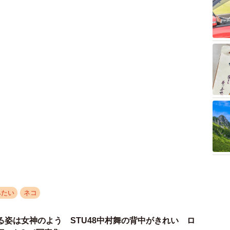
みたい
ネコ
る姿は女神のよう STU48中村舞の背中がきれい ロ