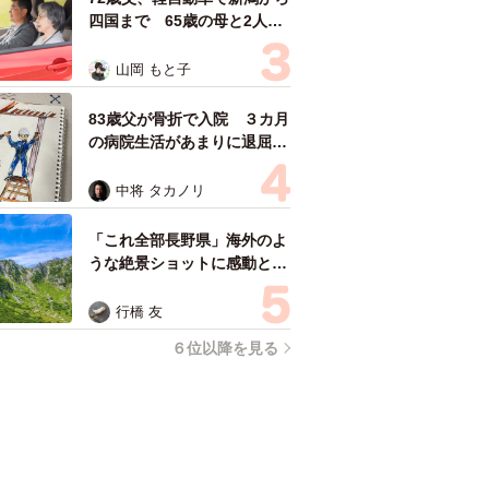
四国まで 65歳の母と2人で
3泊4日の旅 パーキングの休
憩まで分刻み… 「大学生で
山岡 もと子
も組まねえよ！」
83歳父が骨折で入院 ３カ月
の病院生活があまりに退屈で
「画用紙と色鉛筆持ってこ
い！」→スケッチブックを見
中将 タカノリ
た家族が仰天「これ、売れま
すよ…」
「これ全部長野県」海外のよ
うな絶景ショットに感動と反
響「離れてからいいところだ
ったんだって気づいた」
行橋 友
６位以降を見る