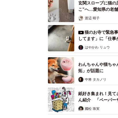
玄関スロープに猫の
こ"へ…愛知県の老
渡辺 晴子
猫のお寺で緊急事
してます」に「仕事
はやかわ リュウ
わんちゃんや猫ちゃ
拓」が話題に
中将 タカノリ
紙好き集まれ！見て
ん紹介 「ペーパーサ
國松 珠実