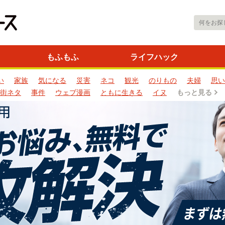
もふもふ
ライフハック
い
家族
気になる
災害
ネコ
観光
のりもの
夫婦
思い
街ネタ
事件
ウェブ漫画
ともに生きる
イヌ
もっと見る