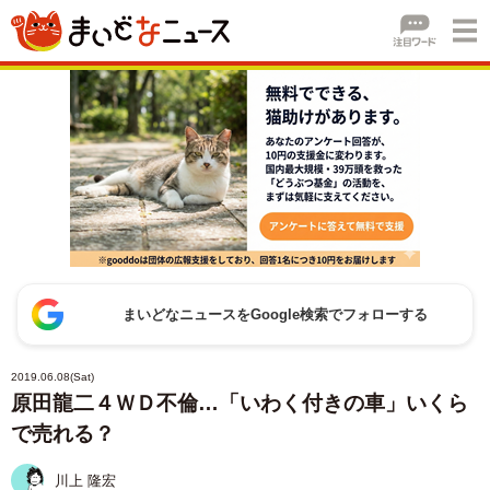
まいどなニュースをGoogle検索でフォローする
2019.06.08(Sat)
原田龍二４ＷＤ不倫…「いわく付きの車」いくら
で売れる？
川上 隆宏