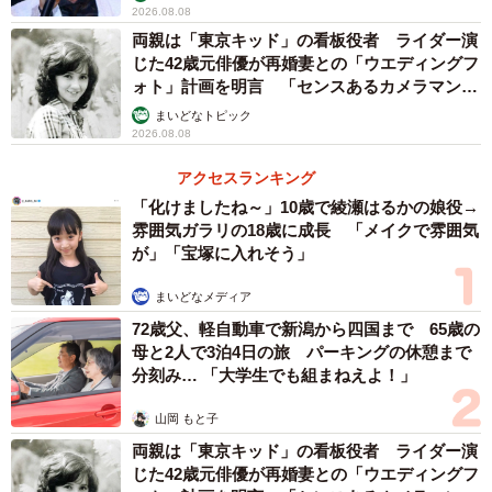
2026.08.08
両親は「東京キッド」の看板役者 ライダー演
じた42歳元俳優が再婚妻との「ウエディングフ
ォト」計画を明言 「センスあるカメラマン求
む」
まいどなトピック
2026.08.08
アクセスランキング
「化けましたね～」10歳で綾瀬はるかの娘役→
雰囲気ガラリの18歳に成長 「メイクで雰囲気
が」「宝塚に入れそう」
まいどなメディア
72歳父、軽自動車で新潟から四国まで 65歳の
母と2人で3泊4日の旅 パーキングの休憩まで
分刻み… 「大学生でも組まねえよ！」
山岡 もと子
両親は「東京キッド」の看板役者 ライダー演
じた42歳元俳優が再婚妻との「ウエディングフ