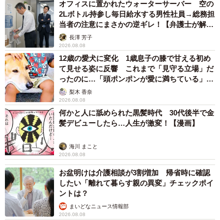
オフィスに置かれたウォーターサーバー 空の
2Lボトル持参し毎日給水する男性社員→総務担
当者の注意にまさかの逆ギレ！【弁護士が解
説】
長澤 芳子
2026.08.08
12歳の愛犬に変化 1歳息子の膝で甘える初め
て見せる姿に反響 これまで「見守る立場」だ
ったのに…「頭ポンポンが愛に満ちている」
「尊…」
梨木 香奈
2026.08.08
何かと人に舐められた黒髪時代 30代後半で金
髪デビューしたら…人生が激変！【漫画】
海川 まこと
2026.08.08
お盆明けは介護相談が3割増加 帰省時に確認
したい「離れて暮らす親の異変」チェックポイ
ントは？
まいどなニュース情報部
2026.08.08