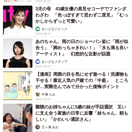
2026.08.07
3児の母 43歳女優の肩見せコーデでファンざ
わざわ 「色っぽすぎて思わず二度見」「むっ
かしからずっと可愛い」
まいどなトピック
2026.08.07
あのちゃん、雨の日のショーパン姿に「雨が似
合う」「脚めっちゃきれい！」「水も滴る良い
アーティスト」 幻想的な近影が話題
まいどなメディア
2026.08.07
【漫画】周囲の目を気にせず遊べる！洗濯物も
干せる！最近人気の戸建ての「中庭」 ところ
が…実際住んでみて分かった後悔ポイント
中瀬 えみ
2026.08.07
難聴のお姉ちゃんに5歳の妹が手話通訳 互い
に支え合う家族の日常に反響「妹ちゃん、頼も
しい」「かわいい通訳さん」
五ヶ瀬 あお
2026.08.07