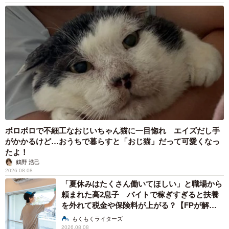
ボロボロで不細工なおじいちゃん猫に一目惚れ エイズだし手
がかかるけど…おうちで暮らすと「おじ猫」だって可愛くなっ
たよ！
鶴野 浩己
2026.08.08
「夏休みはたくさん働いてほしい」と職場から
頼まれた高2息子 バイトで稼ぎすぎると扶養
を外れて税金や保険料が上がる？【FPが解
説】
もくもくライターズ
2026.08.08