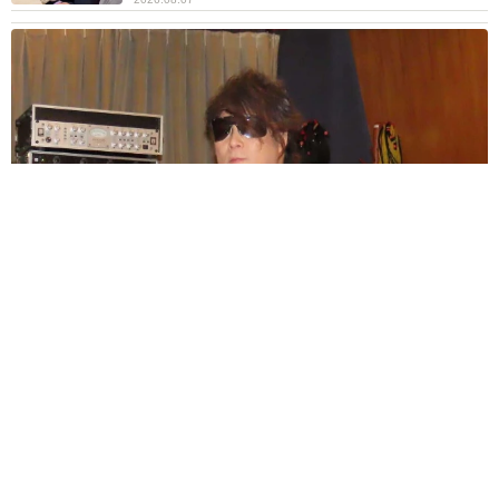
ラストライブ控えるT-BOLAN森友嵐士 にしたん社長がTikTok
内で独占インタビュー
まいどなニュース
2026.08.07
「男の子のママっぽいよね」ってどういう意
味？ 女系家族で育った母 いつもスカートと
ワンピースしか着ないし、ヒールも好き どの
へんが…
山岡 もと子