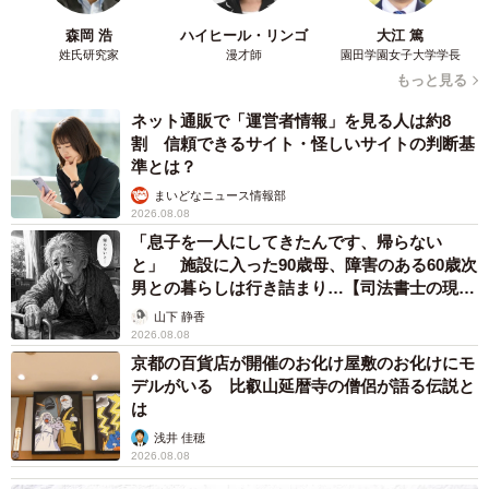
森岡 浩
ハイヒール・リンゴ
大江 篤
姓氏研究家
漫才師
園田学園女子大学学長
もっと見る
ネット通販で「運営者情報」を見る人は約8
割 信頼できるサイト・怪しいサイトの判断基
準とは？
まいどなニュース情報部
2026.08.08
「息子を一人にしてきたんです、帰らない
と」 施設に入った90歳母、障害のある60歳次
男との暮らしは行き詰まり…【司法書士の現場
から】
山下 静香
2026.08.08
京都の百貨店が開催のお化け屋敷のお化けにモ
デルがいる 比叡山延暦寺の僧侶が語る伝説と
は
浅井 佳穂
2026.08.08