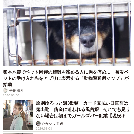
熊本地震でペット同伴の避難を諦める人に胸を痛め… 被災ペ
ットの受け入れ先をアプリに表示する「動物避難所マップ」が
始動
平藤 清刀
2026.08.08
原則ゆるっと週3勤務 カード支払い日直前は
鬼出勤 借金に追われる風俗嬢 それでも足り
ない場合は朝までガールズバー副業【現役キャ
ストに取材】
たかなし 亜妖
2026.08.08