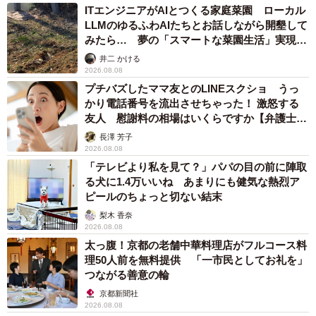
ITエンジニアがAIとつくる家庭菜園 ローカル
LLMのゆるふわAIたちとお話しながら開墾して
みたら… 夢の「スマートな菜園生活」実現な
るか
井二 かける
2026.08.08
プチバズしたママ友とのLINEスクショ うっ
かり電話番号を流出させちゃった！ 激怒する
友人 慰謝料の相場はいくらですか【弁護士が
解説】
長澤 芳子
2026.08.08
「テレビより私を見て？」パパの目の前に陣取
る犬に1.4万いいね あまりにも健気な熱烈ア
ピールのちょっと切ない結末
梨木 香奈
2026.08.08
太っ腹！京都の老舗中華料理店がフルコース料
理50人前を無料提供 「一市民としてお礼を」
つながる善意の輪
京都新聞社
2026.08.08