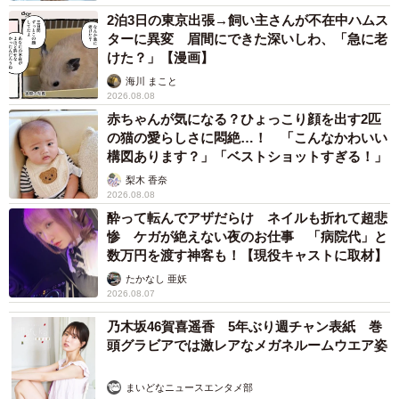
2泊3日の東京出張→飼い主さんが不在中ハムス
ターに異変 眉間にできた深いしわ、「急に老
けた？」【漫画】
海川 まこと
2026.08.08
赤ちゃんが気になる？ひょっこり顔を出す2匹
の猫の愛らしさに悶絶…！ 「こんなかわいい
構図あります？」「ベストショットすぎる！」
梨木 香奈
2026.08.08
酔って転んでアザだらけ ネイルも折れて超悲
惨 ケガが絶えない夜のお仕事 「病院代」と
数万円を渡す神客も！【現役キャストに取材】
たかなし 亜妖
2026.08.07
乃木坂46賀喜遥香 5年ぶり週チャン表紙 巻
頭グラビアでは激レアなメガネルームウエア姿
まいどなニュースエンタメ部