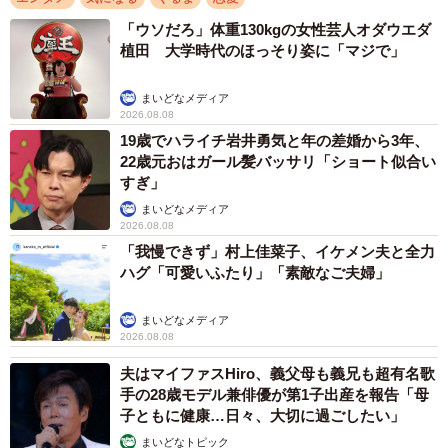
「ウソだろ」体重130kgの女性芸人オダウエダ
植田 大学時代のほっそり姿に「マジで」
まいどなメディア
2026.08.08
19歳でハライチ岩井勇気と年の差婚から3年、
22歳元おはガール髪バッサリ「ショート似合い
すぎ」
まいどなメディア
2026.08.08
「我慢できず」村上佳菜子、イケメン夫と全力
ハグ「可愛いふたり」「素敵なご夫婦」
まいどなメディア
2026.08.08
夫はマイファスHiro、義父母も義兄も超有名歌
手の28歳モデル兼俳優が第1子出産を報告「母
子ともに健康…日々、大切に過ごしたい」
まいどなトピック