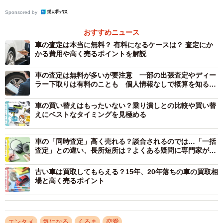
Sponsored by
おすすめニュース
車の査定は本当に無料？ 有料になるケースは？ 査定にか
かる費用や高く売るポイントを解説
車の査定は無料が多いが要注意 一部の出張査定やディー
ラー下取りは有料のことも 個人情報なしで概算を知る方
法と「高く売るコツ」
車の買い替えはもったいない？乗り潰しとの比較や買い替
えにベストなタイミングを見極める
車の「同時査定」高く売れる？談合されるのでは…「一括
査定」との違い、長所短所は？よくある疑問に専門家が答
えます
古い車は買取してもらえる？15年、20年落ちの車の買取相
場と高く売るポイント
エンタメ
気になる
くるま
恋愛