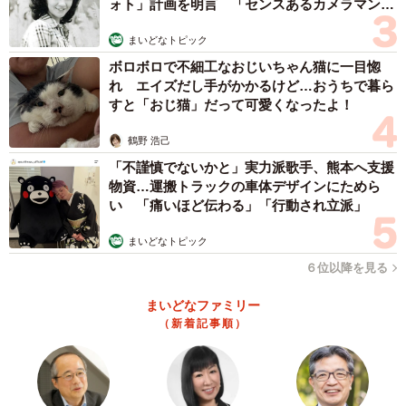
ォト」計画を明言 「センスあるカメラマン求
む」
まいどなトピック
ボロボロで不細工なおじいちゃん猫に一目惚
れ エイズだし手がかかるけど…おうちで暮ら
すと「おじ猫」だって可愛くなったよ！
鶴野 浩己
「不謹慎でないかと」実力派歌手、熊本へ支援
物資…運搬トラックの車体デザインにためら
い 「痛いほど伝わる」「行動され立派」
まいどなトピック
６位以降を見る
まいどなファミリー
（新着記事順）