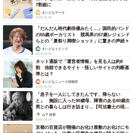
7割超に
まいどなデータ
2026.08.08
「だんだん時代劇俳優みたく…」国民的バンド
の55歳ボーカリスト 競馬界の57歳レジェンド
らとの「夏祭り満喫ショット」に驚きの声続々
まいどなトピック
2026.08.08
ネット通販で「運営者情報」を見る人は約8
割 信頼できるサイト・怪しいサイトの判断基
準とは？
まいどなニュース情報部
2026.08.08
「息子を一人にしてきたんです、帰らない
と」 施設に入った90歳母、障害のある60歳次
男との暮らしは行き詰まり…【司法書士の現場
から】
山下 静香
2026.08.08
京都の百貨店が開催のお化け屋敷のお化けにモ