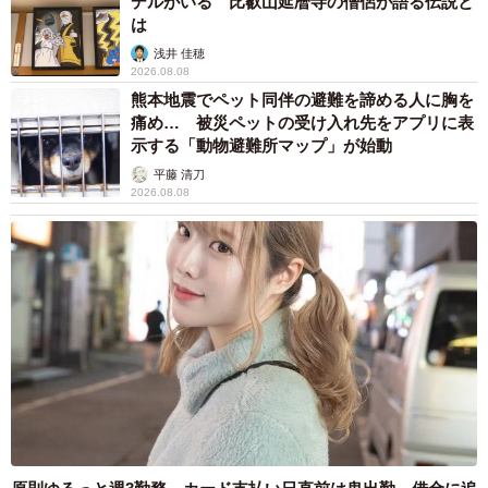
デルがいる 比叡山延暦寺の僧侶が語る伝説と
は
浅井 佳穂
2026.08.08
熊本地震でペット同伴の避難を諦める人に胸を
痛め… 被災ペットの受け入れ先をアプリに表
示する「動物避難所マップ」が始動
平藤 清刀
2026.08.08