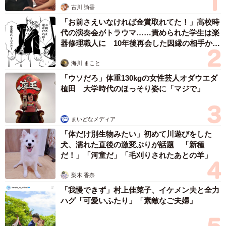
古川 諭香
「お前さえいなければ金賞取れてた！」高校時
代の演奏会がトラウマ……責められた学生は楽
器修理職人に 10年後再会した因縁の相手から
思わぬ申し出【漫画】
海川 まこと
「ウソだろ」体重130kgの女性芸人オダウエダ
植田 大学時代のほっそり姿に「マジで」
まいどなメディア
「体だけ別生物みたい」初めて川遊びをした
犬、濡れた直後の激変ぶりが話題 「新種
だ！」「河童だ」「毛刈りされたあとの羊」
梨木 香奈
「我慢できず」村上佳菜子、イケメン夫と全力
ハグ「可愛いふたり」「素敵なご夫婦」