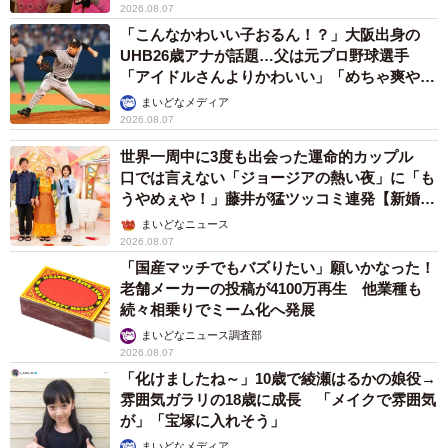
2026.08.07
「こんなかわいい子おるん！？」大阪出身の
UHB26歳アナが話題…父は元プロ野球選手
「アイドルさんよりかわいい」「めちゃ爽や
か」
まいどなメディア
2026.08.07
世界一周中に3度も出会った運命的カップル
口では言えない「ジョージアの熱い夜」に「も
うやめぇや！」藤井が猛ツッコミ連発【新婚さ
ん】
まいどなニュース
2026.08.07
「国産マッチでもバズりたい」願いかなった！
老舗メーカーの投稿が4100万再生 他業種も
続々相乗りでミーム化へ発展
まいどなニュース調査部
2026.08.07
「化けましたね～」10歳で綾瀬はるかの娘役→
雰囲気ガラリの18歳に成長 「メイクで雰囲気
が」「宝塚に入れそう」
まいどなメディア