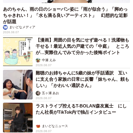
あのちゃん、雨の日のショーパン姿に「雨が似合う」「脚めっ
ちゃきれい！」「水も滴る良いアーティスト」 幻想的な近影
が話題
まいどなメディア
2026.08.07
【漫画】周囲の目を気にせず遊べる！洗濯物も
干せる！最近人気の戸建ての「中庭」 ところ
が…実際住んでみて分かった後悔ポイント
中瀬 えみ
2026.08.07
難聴のお姉ちゃんに5歳の妹が手話通訳 互い
に支え合う家族の日常に反響「妹ちゃん、頼も
しい」「かわいい通訳さん」
五ヶ瀬 あお
2026.08.07
ラストライブ控えるT-BOLAN森友嵐士 にし
たん社長がTikTok内で独占インタビュー
まいどなニュース
2026.08.07