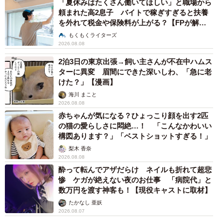
「夏休みはたくさん働いてほしい」と職場から
頼まれた高2息子 バイトで稼ぎすぎると扶養
を外れて税金や保険料が上がる？【FPが解
説】
もくもくライターズ
2026.08.08
2泊3日の東京出張→飼い主さんが不在中ハムス
ターに異変 眉間にできた深いしわ、「急に老
けた？」【漫画】
海川 まこと
2026.08.08
赤ちゃんが気になる？ひょっこり顔を出す2匹
の猫の愛らしさに悶絶…！ 「こんなかわいい
構図あります？」「ベストショットすぎる！」
梨木 香奈
2026.08.08
酔って転んでアザだらけ ネイルも折れて超悲
惨 ケガが絶えない夜のお仕事 「病院代」と
数万円を渡す神客も！【現役キャストに取材】
たかなし 亜妖
2026.08.07