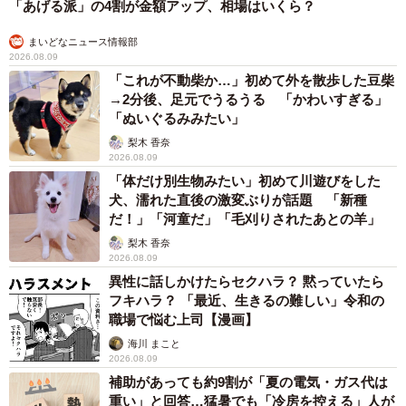
「あげる派」の4割が金額アップ、相場はいくら？
まいどなニュース情報部
2026.08.09
「これが不動柴か…」初めて外を散歩した豆柴
→2分後、足元でうるうる 「かわいすぎる」
「ぬいぐるみみたい」
梨木 香奈
2026.08.09
「体だけ別生物みたい」初めて川遊びをした
犬、濡れた直後の激変ぶりが話題 「新種
だ！」「河童だ」「毛刈りされたあとの羊」
梨木 香奈
2026.08.09
異性に話しかけたらセクハラ？ 黙っていたら
フキハラ？ 「最近、生きるの難しい」令和の
職場で悩む上司【漫画】
海川 まこと
2026.08.09
補助があっても約9割が「夏の電気・ガス代は
重い」と回答…猛暑でも「冷房を控える」人が