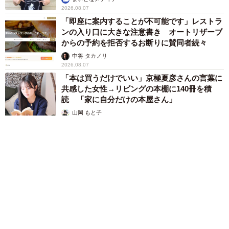
2026.08.07
「即座に案内することが不可能です」レストラ
ンの入り口に大きな注意書き オートリザーブ
からの予約を拒否するお断りに賛同者続々
中将 タカノリ
2026.08.07
「本は買うだけでいい」京極夏彦さんの言葉に
共感した女性→リビングの本棚に140冊を積
読 「家に自分だけの本屋さん」
山岡 もと子
2026.08.07