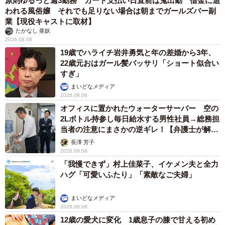
原則ゆるっと週3勤務 カード支払い日直前は鬼出勤 借金に追
われる風俗嬢 それでも足りない場合は朝までガールズバー副
業【現役キャストに取材】
たかなし 亜妖
2026.08.08
19歳でハライチ岩井勇気と年の差婚から3年、
22歳元おはガール髪バッサリ「ショート似合い
すぎ」
まいどなメディア
2026.08.08
オフィスに置かれたウォーターサーバー 空の
2Lボトル持参し毎日給水する男性社員→総務担
当者の注意にまさかの逆ギレ！【弁護士が解
説】
長澤 芳子
2026.08.08
「我慢できず」村上佳菜子、イケメン夫と全力
ハグ「可愛いふたり」「素敵なご夫婦」
まいどなメディア
2026.08.08
12歳の愛犬に変化 1歳息子の膝で甘える初め