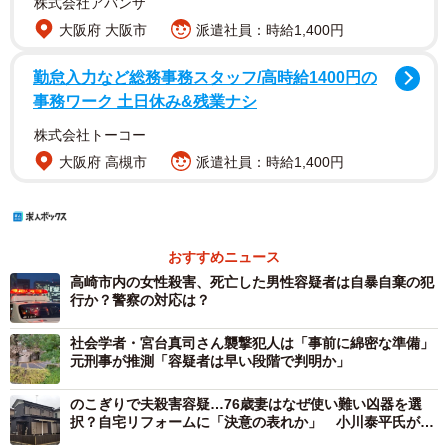
株式会社アバンザ
大阪府 大阪市
派遣社員：時給1,400円
勤怠入力など総務事務スタッフ/高時給1400円の
事務ワーク 土日休み&残業ナシ
株式会社トーコー
大阪府 高槻市
派遣社員：時給1,400円
おすすめニュース
高崎市内の女性殺害、死亡した男性容疑者は自暴自棄の犯
行か？警察の対応は？
社会学者・宮台真司さん襲撃犯人は「事前に綿密な準備」
元刑事が推測「容疑者は早い段階で判明か」
のこぎりで夫殺害容疑…76歳妻はなぜ使い難い凶器を選
択？自宅リフォームに「決意の表れか」 小川泰平氏が解
説