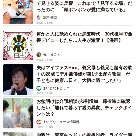
て見せる姿に反響 これまで「見守る立場」だ
ったのに…「頭ポンポンが愛に満ちている」
「尊…」
梨木 香奈
2026.08.08
何かと人に舐められた黒髪時代 30代後半で金
髪デビューしたら…人生が激変！【漫画】
海川 まこと
2026.08.08
夫はマイファスHiro、義父母も義兄も超有名歌
手の28歳モデル兼俳優が第1子出産を報告「母
子ともに健康…日々、大切に過ごしたい」
まいどなトピック
2026.08.08
お盆明けは介護相談が3割増加 帰省時に確認
したい「離れて暮らす親の異変」チェックポイ
ントは？
まいどなニュース情報部
2026.08.08
両親は「東京キッド」の看板役者 ライダー演