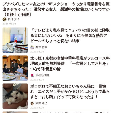
プチバズしたママ友とのLINEスクショ うっかり電話番号を流
出させちゃった！ 激怒する友人 慰謝料の相場はいくらですか
【弁護士が解説】
長澤 芳子
2026.08.08
「テレビより私を見て？」パパの目の前に陣取
る犬に1.4万いいね あまりにも健気な熱烈ア
ピールのちょっと切ない結末
梨木 香奈
2026.08.08
太っ腹！京都の老舗中華料理店がフルコース料
理50人前を無料提供 「一市民としてお礼を」
つながる善意の輪
京都新聞社
2026.08.08
ボロボロで不細工なおじいちゃん猫に一目惚
れ エイズだし手がかかるけど…おうちで暮ら
すと「おじ猫」だって可愛くなったよ！
鶴野 浩己
2026.08.08