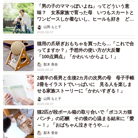
「男の子のママっぽいよね」ってどういう意
味？ 女系家族で育った母 いつもスカートと
ワンピースしか着ないし、ヒールも好き どの
へんが…
山岡 もと子
2026.08.07
猫用の爪研ぎおもちゃを買ったら…「これで合
ってますか？」予想外の使い方が大反響
「100点満点」「かわいいからよし！」
梨木 香奈
2026.08.07
2歳半の長男と生後2カ月の次男の母 母子手帳
2冊をイラストでいっぱいに 見る人を楽しま
せる家族ストーリーに「かわいすぎる！」
山岡 もと子
2026.08.07
猫2匹が段ボール箱の取り合いで「ポコスカ猫
パンチ」の応酬 その後の心温まる結末に「愛
～！」「おばちゃん泣きそうや…」
梨木 香奈