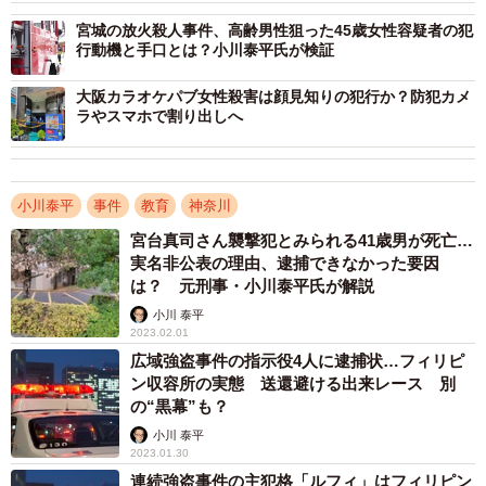
宮城の放火殺人事件、高齢男性狙った45歳女性容疑者の犯
行動機と手口とは？小川泰平氏が検証
大阪カラオケパブ女性殺害は顔見知りの犯行か？防犯カメ
ラやスマホで割り出しへ
小川泰平
事件
教育
神奈川
宮台真司さん襲撃犯とみられる41歳男が死亡…
実名非公表の理由、逮捕できなかった要因
は？ 元刑事・小川泰平氏が解説
小川 泰平
2023.02.01
広域強盗事件の指示役4人に逮捕状…フィリピ
ン収容所の実態 送還避ける出来レース 別
の“黒幕”も？
小川 泰平
2023.01.30
連続強盗事件の主犯格「ルフィ」はフィリピン