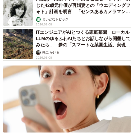
じた42歳元俳優が再婚妻との「ウエディングフ
ォト」計画を明言 「センスあるカメラマン求
む」
まいどなトピック
2026.08.08
ITエンジニアがAIとつくる家庭菜園 ローカル
LLMのゆるふわAIたちとお話しながら開墾して
みたら… 夢の「スマートな菜園生活」実現な
るか
井二 かける
2026.08.08