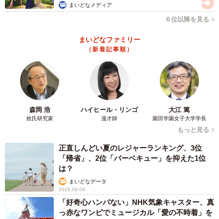
まいどなメディア
６位以降を見る
まいどなファミリー
（新着記事順）
森岡 浩
ハイヒール・リンゴ
大江 篤
姓氏研究家
漫才師
園田学園女子大学学長
もっと見る
正直しんどい夏のレジャーランキング、3位
「帰省」、2位「バーベキュー」を抑えた1位
は？
まいどなデータ
2026.08.09
「好奇心ハンパない」NHK気象キャスター、真
っ赤なワンピでミュージカル「愛の不時着」を