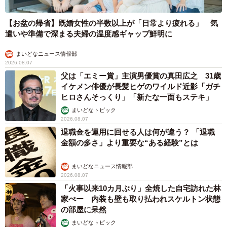
【お盆の帰省】既婚女性の半数以上が「日常より疲れる」 気
遣いや準備で深まる夫婦の温度感ギャップ鮮明に
まいどなニュース情報部
2026.08.07
父は「エミー賞」主演男優賞の真田広之 31歳
イケメン俳優が長髪ヒゲのワイルド近影「ガチ
ヒロさんそっくり」「新たな一面もステキ」
まいどなトピック
2026.08.07
退職金を運用に回せる人は何が違う？ 「退職
金額の多さ」より重要な“ある経験”とは
まいどなニュース情報部
2026.08.07
「火事以来10カ月ぶり」全焼した自宅訪れた林
家ぺー 内装も壁も取り払われスケルトン状態
の部屋に呆然
まいどなトピック