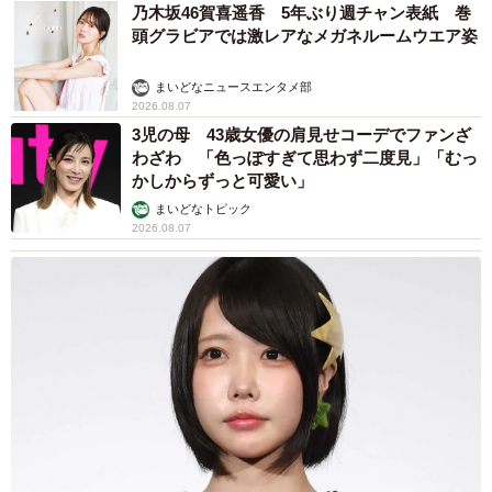
乃木坂46賀喜遥香 5年ぶり週チャン表紙 巻
頭グラビアでは激レアなメガネルームウエア姿
まいどなニュースエンタメ部
2026.08.07
3児の母 43歳女優の肩見せコーデでファンざ
わざわ 「色っぽすぎて思わず二度見」「むっ
かしからずっと可愛い」
まいどなトピック
2026.08.07