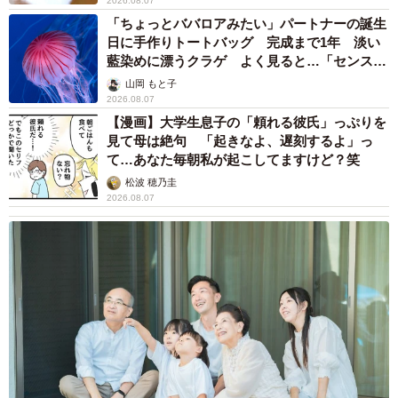
2026.08.07
「ちょっとババロアみたい」パートナーの誕生
日に手作りトートバッグ 完成まで1年 淡い
藍染めに漂うクラゲ よく見ると…「センスす
ごい」
山岡 もと子
2026.08.07
【漫画】大学生息子の「頼れる彼氏」っぷりを
見て母は絶句 「起きなよ、遅刻するよ」っ
て…あなた毎朝私が起こしてますけど？笑
松波 穂乃圭
2026.08.07