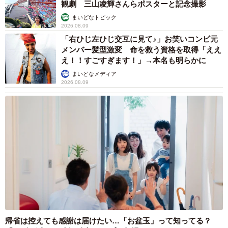
観劇 三山凌輝さんらポスターと記念撮影
まいどなトピック
2026.08.09
「右ひじ左ひじ交互に見て♪」お笑いコンビ元
メンバー髪型激変 命を救う資格を取得「ええ
え！！すごすぎます！」→本名も明らかに
まいどなメディア
2026.08.09
帰省は控えても感謝は届けたい…「お盆玉」って知ってる？