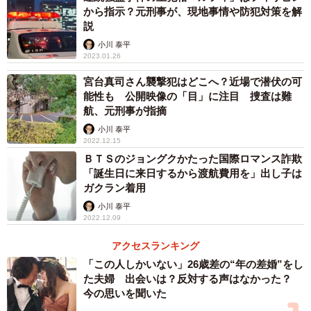
から指示？元刑事が、現地事情や防犯対策を解
説
小川 泰平
2023.01.26
宮台真司さん襲撃犯はどこへ？近場で潜伏の可
能性も 公開映像の「目」に注目 捜査は難
航、元刑事が指摘
小川 泰平
2022.12.15
ＢＴＳのジョングクかたった国際ロマンス詐欺
「誕生日に来日するから渡航費用を」出し子は
ガクラン着用
小川 泰平
2022.12.09
アクセスランキング
「この人しかいない」26歳差の“年の差婚”をし
た夫婦 出会いは？反対する声はなかった？
今の思いを聞いた